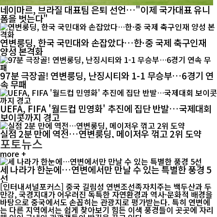
네이마르, 브라질 대표팀 은퇴 선언…"이제 국가대표 유니
폼을 벗는다"
연변룽딩, 한국 국민대와 손잡았다…한·중 국제 축구인재
양성 본격화
97분 극장골! 연변룽딩, 난징시티와 1-1 무승부…6경기 연
속 무패
UEFA, FIFA '월드컵 민영화' 추진에 집단 반발…국제대회
보이콧까지 경고
실점 2분 만에 역전…연변룽딩, 메이저우 꺾고 2위 도약
포토뉴스
more +
세 나라가 한눈에…연변에서만 만날 수 있는 특별한 풍경 5
선
[인터내셔널포커스] 중국 길림성 연변조선족자치주는 백두산과 두
만강, 국경지대가 어우러진 독특한 자연환경과 역사·문화적 배경을
바탕으로 중국에서도 손꼽히는 관광지로 평가받는다. 특히 연변에
는 다른 지역에서는 쉽게 찾아보기 힘든 이색 풍경들이 곳곳에 자리