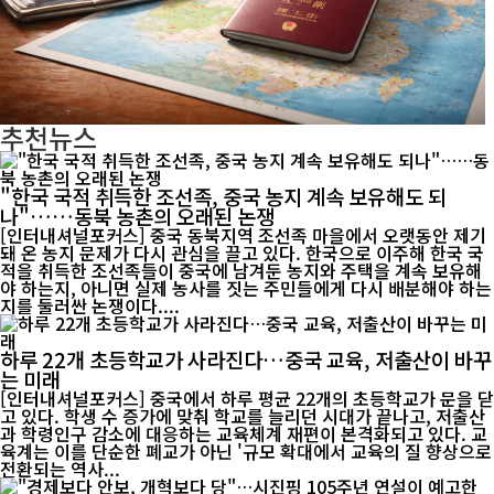
추천뉴스
"한국 국적 취득한 조선족, 중국 농지 계속 보유해도 되
나"……동북 농촌의 오래된 논쟁
[인터내셔널포커스] 중국 동북지역 조선족 마을에서 오랫동안 제기
돼 온 농지 문제가 다시 관심을 끌고 있다. 한국으로 이주해 한국 국
적을 취득한 조선족들이 중국에 남겨둔 농지와 주택을 계속 보유해
야 하는지, 아니면 실제 농사를 짓는 주민들에게 다시 배분해야 하는
지를 둘러싼 논쟁이다....
하루 22개 초등학교가 사라진다…중국 교육, 저출산이 바꾸
는 미래
[인터내셔널포커스] 중국에서 하루 평균 22개의 초등학교가 문을 닫
고 있다. 학생 수 증가에 맞춰 학교를 늘리던 시대가 끝나고, 저출산
과 학령인구 감소에 대응하는 교육체계 재편이 본격화되고 있다. 교
육계는 이를 단순한 폐교가 아닌 '규모 확대에서 교육의 질 향상으로
전환되는 역사...