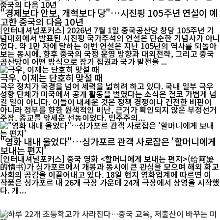
"경제보다 안보, 개혁보다 당"…시진핑 105주년 연설이 예
고한 중국의 다음 10년
[인터내셔널포커스] 2026년 7월 1일 중국공산당 창당 105주년 기
념대회에서 발표된 시진핑 국가주석의 연설은 단순한 기념사가 아니
었다. 약 1만 자에 달하는 이번 연설은 지난 105년의 역사를 되돌아
보는 동시에, 향후 중국의 국정 운영 방향과 대외전략, 그리고 중국
공산당이 어떤 방식으로 장기 집권과 국가 발전을 ...
극우, 이제는 단호히 맞설 때
극우 정치가 국경을 넘어 세력을 넓히려 하고 있다. 국내 일부 극우
성향 단체가 미국에서 공개 활동을 벌였다는 소식은 결코 가볍게 넘
길 일이 아니다. 이들이 내세운 것은 정책 경쟁이나 건전한 비판이
아니라 정부를 향한 원색적인 비난, 근거가 확인되지 않은 부정선거
주장, 종교를 앞세운 선동이었다. 민주주의...
"영화 내내 울었다"…싱가포르 관객 사로잡은 '할머니에게
보내는 편지'
[인터내셔널포커스] 중국 영화 <할머니에게 보내는 편지>(给阿嬷
的情书)가 싱가포르에서 개봉과 동시에 큰 관심을 모으며 해외 화교
사회의 공감을 이끌어내고 있다. 18일 현지 영화업계에 따르면 이
작품은 싱가포르 내 26개 극장 가운데 24개 극장에서 상영을 시작했
다. 개...