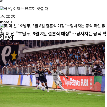
스포츠
more +
英 더 선 "호날두, 8월 8일 결혼식 예정"…당사자는 공식 확
인 없어