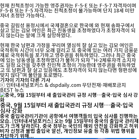
현재 친척초청이 가능한 영주권자는 F-5-E 또는 F-5-7 자격자이며
F-5-B 또는 F-5 자격자는 친척초청이 불가능하며 단지 18세 미만
자녀 초청만 가능하다.
중국 길림성 용정시에서 국제결혼으로 한국에 와 현재 송파구에서
살고 있는 김모 여인은 최근 친동생을 초청하였다가 초청자격이 되
지 않는다는 말에 크게 실망하였다.
현재 한국 남편과 가정을 꾸리며 열심히 잘 살고 있는 김모 여인은
국적취득 시간이 너무 오래 걸리고 또 중국에 있는 여러 가지 금융문
제로 국적취득을 포기하고 영주권을 취득하였다. 그러나 최근 중국
에 있는 남동생을 초청하였다가 불허가 되자 “H-2체류자격 소지자
도 일정 요건을 갖추면 친인척 초청이 가능한데 영주권을 취득하였
고 또 남편과 잘 살고 있음에도 초청자격이 되지 않는다면 형편성에
맞지 않다”며 불만을 토로했다.
기자
이 기자의 다른 기사
ⓒ 인터내셔널포커스 & dspdaily.com 무단전재-재배포금지
BEST
뉴스
중국, 9월 15일부터 새 출입국관리 규정 시행…출국·입국
심사 강화
중국 출입국관리기관이 공항에서 여행객들의 입국 심사를 진행하는
모습. [인터내셔널포커스] 오는 9월 15일부터 중국의 출입국 관리제
도가 크게 달라진다. 중국 정부는 국민의 해외 안전을 강화하고 허위
비자 신청과 불법 출입국 알선, 개인정보 유출 등 각종 위법 행위를
차단하기 위해...