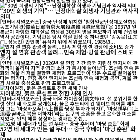
해 있어 국내외 관광객들의 발길을 끌고 있다. ...
“30만 희생의 기억”… 난징대학살 희생자 기념관과 역사적
의미
[인터네셔널포커스] 중국 난징에 위치한 ‘침화일군난징대도살희생
동포기념관(侵華日軍南京大屠殺遇難同胞紀念館)’은 1937년 일
본군이 자행한 대학살로 희생된 30만여 명을 추모하기 위해 건립된
역사 공간이다. 기념관은 당시 학살 현장 중 하나였던 ‘강동문(江东
门, 장둥먼) 만인갱’ 유적지 위에 세워졌으며, 1985년...
옌지 설 연휴 관광객 몰려...민속 체험·빙설 관광에 소비도
증가
[인터내셔널포커스] 2026년 설 연휴 기간 중국 지린성 옌지시에 관
광객이 몰리며 지역 관광과 소비가 동시에 늘어났다. 조선족 민속 문
화와 겨울 레저를 결합한 체험형 프로그램이 방문 수요를 끌어올렸
다는 평가다. 연휴 동안 옌지시는 조선족 민속 체험과 공연, 겨울 관
광 시설을 중심으로 관광 프로그램을 ...
차이원징, 붉은 콘셉트로 전한 새해 인사
[인터내셔널포커스] 중국 배우 차이원징(蔡文静)이 설 분위기를 한
껏 살린 새 화보를 공개했다. 붉은 후드티에 긴 웨이브 헤어를 매치
한 그는 ‘마상바오푸(马上暴富·당장 부자가 되자)’, ‘마상톈푸(马上
添福·곧바로 복을 더하자)’라는 문구의 소품을 들고 온화한 미소를
지었다. 말의 해를 상징하는 경쾌한 콘셉...
52명 네 세대가 만든 설 무대… 중국 후베이 ‘마당 춘완’ 화
제
[인터내셔널포커스] 중국 후베이성 리촨시 한 농촌 마을에서, 연예