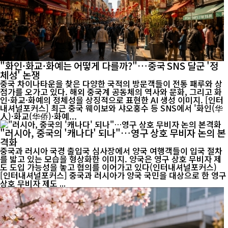
"화인·화교·화예는 어떻게 다를까?"…중국 SNS 달군 '정
체성' 논쟁
중국 차이나타운을 찾은 다양한 국적의 방문객들이 전통 패루와 상
점가를 오가고 있다. 해외 중국계 공동체의 역사와 문화, 그리고 화
인·화교·화예의 정체성을 상징적으로 표현한 AI 생성 이미지. [인터
내셔널포커스] 최근 중국 웨이보와 샤오훙수 등 SNS에서 '화인(华
人)·화교(华侨)·화예...
"러시아, 중국의 '캐나다' 되나"…영구 상호 무비자 논의 본
격화
중국과 러시아 국경 출입국 심사장에서 양국 여행객들이 입국 절차
를 밟고 있는 모습을 형상화한 이미지. 양국은 영구 상호 무비자 제
도 도입 가능성을 놓고 협의를 이어가고 있다(인터내셔널포커스)
[인터내셔널포커스] 중국과 러시아가 양국 국민을 대상으로 한 영구
상호 무비자 제도 ...