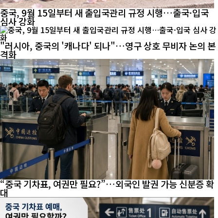
중국, 9월 15일부터 새 출입국관리 규정 시행…출국·입국
심사 강화
"러시아, 중국의 '캐나다' 되나"…영구 상호 무비자 논의 본
격화
“중국 기차표, 여권만 필요?”…외국인 발권 가능 신분증 확
대