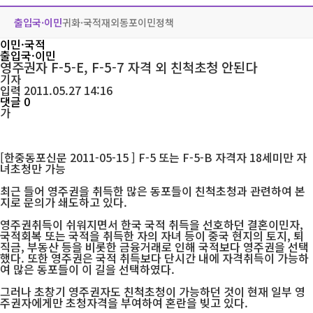
출입국·이민
귀화·국적
재외동포
이민정책
이민·국적
출입국·이민
영주권자 F-5-E, F-5-7 자격 외 친척초청 안된다
기자
입력 2011.05.27 14:16
댓글 0
가
[한중동포신문 2011-05-15 ]
F-5 또는 F-5-B 자격자 18세미만 자
녀초청만 가능
최근 들어 영주권을 취득한 많은 동포들이 친척초청과 관련하여 본
지로 문의가 쇄도하고 있다.
영주권취득이 쉬워지면서 한국 국적 취득을 선호하던 결혼이민자,
국적회복 또는 국적을 취득한 자의 자녀 등이 중국 현지의 토지, 퇴
직금, 부동산 등을 비롯한 금융거래로 인해 국적보다 영주권을 선택
했다. 또한 영주권은 국적 취득보다 단시간 내에 자격취득이 가능하
여 많은 동포들이 이 길을 선택하였다.
그러나 초창기 영주권자도 친척초청이 가능하던 것이 현재 일부 영
주권자에게만 초청자격을 부여하여 혼란을 빚고 있다.