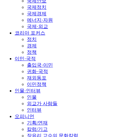
국제안보
국제정치
국제경제
에너지·자원
국제·외교
코리아 포커스
정치
경제
정책
이민·국적
출입국·이민
귀화·국적
재외동포
이민정책
인물·인터뷰
인물
외교가 사람들
인터뷰
오피니언
기획/연재
칼럼/기고
장유리 교수의 문화칼럼