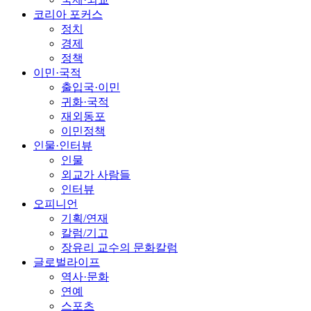
코리아 포커스
정치
경제
정책
이민·국적
출입국·이민
귀화·국적
재외동포
이민정책
인물·인터뷰
인물
외교가 사람들
인터뷰
오피니언
기획/연재
칼럼/기고
장유리 교수의 문화칼럼
글로벌라이프
역사·문화
연예
스포츠