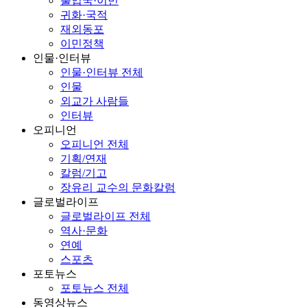
출입국·이민
귀화·국적
재외동포
이민정책
인물·인터뷰
인물·인터뷰 전체
인물
외교가 사람들
인터뷰
오피니언
오피니언 전체
기획/연재
칼럼/기고
장유리 교수의 문화칼럼
글로벌라이프
글로벌라이프 전체
역사·문화
연예
스포츠
포토뉴스
포토뉴스 전체
동영상뉴스