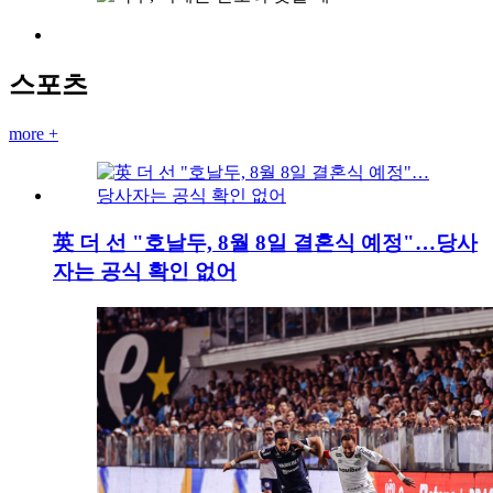
스포츠
more +
英 더 선 "호날두, 8월 8일 결혼식 예정"…당사
자는 공식 확인 없어