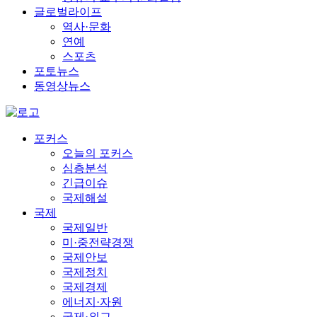
글로벌라이프
역사·문화
연예
스포츠
포토뉴스
동영상뉴스
포커스
오늘의 포커스
심층분석
긴급이슈
국제해설
국제
국제일반
미·중전략경쟁
국제안보
국제정치
국제경제
에너지·자원
국제·외교