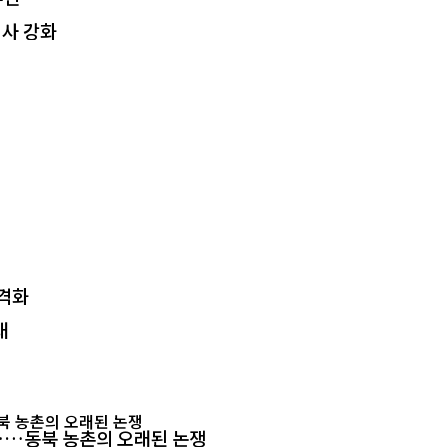
심사 강화
본격화
대
"……동북 농촌의 오래된 논쟁