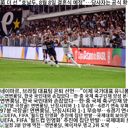
英 더 선 "호날두, 8월 8일 결혼식 예정"…당사자는 공식 
네이마르, 브라질 대표팀 은퇴 선언…"이제 국가대표 유니
연변룽딩, 한국 국민대와 손잡았다…한·중 국제 축구인재 
97분 극장골! 연변룽딩, 난징시티와 1-1 무승부…6경기 연
UEFA, FIFA '월드컵 민영화' 추진에 집단 반발…국제대