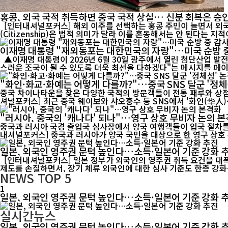
홍콩, 외국 국적 취득하면 중국 국적 상실… 신분 회복은 승
[인터내셔널포커스] 해외 이주를 선택하는 홍콩 주민이 늘면서 외국 국
이재명 대통령 "재외동포는 대한민국의 자랑"…미국 순방 
▲이재명 대통령이 2026년 6월 30일 광주에서 열린 첨단산업 발전 비전 행사에서 연설하고 있다. 이 대통령은 26일 미국 순방 중 샌프란시스코에서 재외동포 간담회를 가진 뒤 "대한민국이 언제나 자랑
스러운 조국이 될 수 있도록 더욱 최선을 다하겠다"는 메시지를 페이스북
"화인·화교·화예는 어떻게 다를까?"…중국 SNS 달군 '정
중국 차이나타운을 찾은 다양한 국적의 방문객들이 전통 패루와 상점가를
셔널포커스] 최근 중국 웨이보와 샤오훙수 등 SNS에서 '화인(华人)·
"러시아, 중국의 '캐나다' 되나"…영구 상호 무비자 논의 
중국과 러시아 국경 출입국 심사장에서 양국 여행객들이 입국 절차를 
내셔널포커스] 중국과 러시아가 양국 국민을 대상으로 한 영구 상호 무
일본, 외국인 영주권 문턱 높인다…소득·일본어 기준 강화 
[인터내셔널포커스] 일본 정부가 외국인의 영주권 취득 요건을 대폭
제도를 손질하면서, 장기 체류 외국인에 대한 심사 기준도 한층 강화될
NEWS
TOP 5
1
일본, 외국인 영주권 문턱 높인다…소득·일본어 기준 강화 
실시간뉴스
일본, 외국인 영주권 문턱 높인다…소득·일본어 기준 강화 