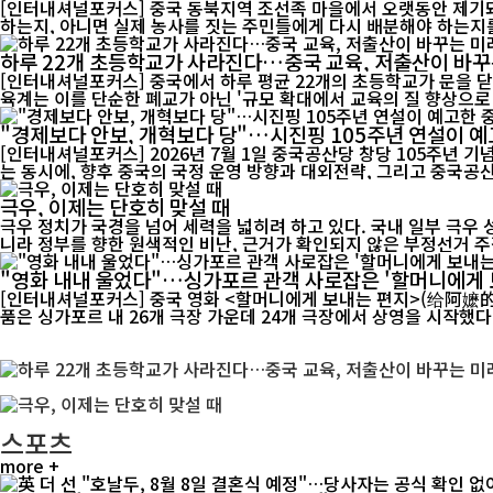
[인터내셔널포커스] 중국 동북지역 조선족 마을에서 오랫동안 제기돼
하는지, 아니면 실제 농사를 짓는 주민들에게 다시 배분해야 하는지를
하루 22개 초등학교가 사라진다…중국 교육, 저출산이 바꾸
[인터내셔널포커스] 중국에서 하루 평균 22개의 초등학교가 문을 닫
육계는 이를 단순한 폐교가 아닌 '규모 확대에서 교육의 질 향상으로 
"경제보다 안보, 개혁보다 당"…시진핑 105주년 연설이 예
[인터내셔널포커스] 2026년 7월 1일 중국공산당 창당 105주년 
는 동시에, 향후 중국의 국정 운영 방향과 대외전략, 그리고 중국공산
극우, 이제는 단호히 맞설 때
극우 정치가 국경을 넘어 세력을 넓히려 하고 있다. 국내 일부 극우
니라 정부를 향한 원색적인 비난, 근거가 확인되지 않은 부정선거 주장
"영화 내내 울었다"…싱가포르 관객 사로잡은 '할머니에게 
[인터내셔널포커스] 중국 영화 <할머니에게 보내는 편지>(给阿嬷的情书)가 싱가포
품은 싱가포르 내 26개 극장 가운데 24개 극장에서 상영을 시작했다. 
스포츠
more +