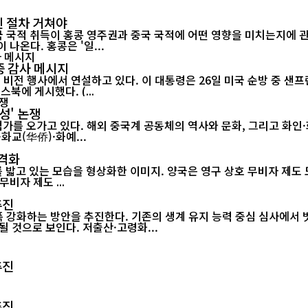
인 절차 거쳐야
적 취득이 홍콩 영주권과 중국 국적에 어떤 영향을 미치는지에 관심이 쏠
(Citizenship)은 법적 의미가 달라 이를 혼동해서는 안 된다는 지적이 나온다. 홍콩은 '일...
중 감사 메시지
에 게시했다. (...
체성' 논쟁
 오가고 있다. 해외 중국계 공동체의 역사와 문화, 그리고 화인·화교·
화교(华侨)·화예...
본격화
밟고 있는 모습을 형상화한 이미지. 양국은 영구 상호 무비자 제도 도
비자 제도 ...
추진
 강화하는 방안을 추진한다. 기존의 생계 유지 능력 중심 심사에서
 것으로 보인다. 저출산·고령화...
추진
추진