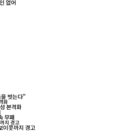
확인 없어
폼을 벗는다"
양성 본격화
속 무패
회 보이콧까지 경고