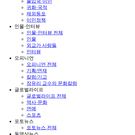
출입국·이민
귀화·국적
재외동포
이민정책
인물·인터뷰
인물·인터뷰 전체
인물
외교가 사람들
인터뷰
오피니언
오피니언 전체
기획/연재
칼럼/기고
장유리 교수의 문화칼럼
글로벌라이프
글로벌라이프 전체
역사·문화
연예
스포츠
포토뉴스
포토뉴스 전체
동영상뉴스