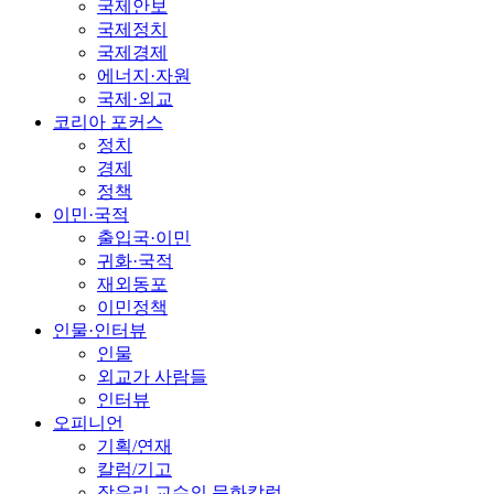
국제안보
국제정치
국제경제
에너지·자원
국제·외교
코리아 포커스
정치
경제
정책
이민·국적
출입국·이민
귀화·국적
재외동포
이민정책
인물·인터뷰
인물
외교가 사람들
인터뷰
오피니언
기획/연재
칼럼/기고
장유리 교수의 문화칼럼