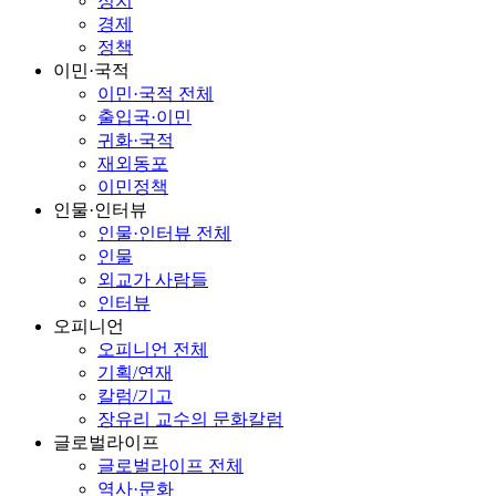
정치
경제
정책
이민·국적
이민·국적 전체
출입국·이민
귀화·국적
재외동포
이민정책
인물·인터뷰
인물·인터뷰 전체
인물
외교가 사람들
인터뷰
오피니언
오피니언 전체
기획/연재
칼럼/기고
장유리 교수의 문화칼럼
글로벌라이프
글로벌라이프 전체
역사·문화