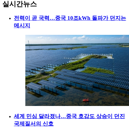
실시간뉴스
전력이 곧 국력…중국 10조kWh 돌파가 던지는
메시지
세계 민심 달라졌나…중국 호감도 상승이 던진
국제질서의 신호