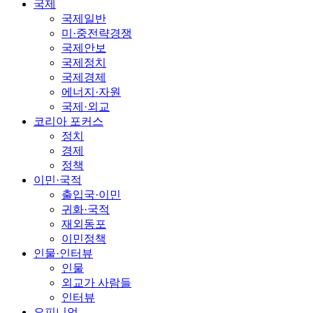
국제
국제일반
미·중전략경쟁
국제안보
국제정치
국제경제
에너지·자원
국제·외교
코리아 포커스
정치
경제
정책
이민·국적
출입국·이민
귀화·국적
재외동포
이민정책
인물·인터뷰
인물
외교가 사람들
인터뷰
오피니언