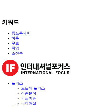
키워드
동포투데이
허훈
무료
취업
조선족
포커스
오늘의 포커스
심층분석
긴급이슈
국제해설