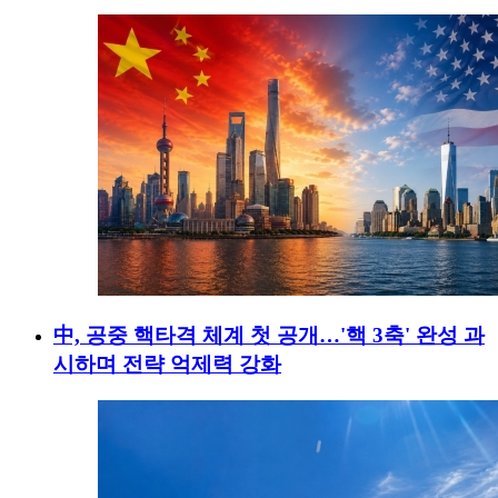
中, 공중 핵타격 체계 첫 공개…'핵 3축' 완성 과
시하며 전략 억제력 강화