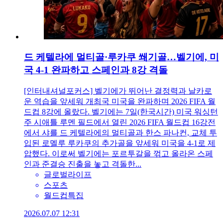
드 케텔라에 멀티골·루카쿠 쐐기골…벨기에, 미
국 4-1 완파하고 스페인과 8강 격돌
[인터내셔널포커스] 벨기에가 뛰어난 결정력과 날카로
운 역습을 앞세워 개최국 미국을 완파하며 2026 FIFA 월
드컵 8강에 올랐다. 벨기에는 7일(한국시간) 미국 워싱턴
주 시애틀 루멘 필드에서 열린 2026 FIFA 월드컵 16강전
에서 샤를 드 케텔라에의 멀티골과 한스 파나컨, 교체 투
입된 로멜루 루카쿠의 추가골을 앞세워 미국을 4-1로 제
압했다. 이로써 벨기에는 포르투갈을 꺾고 올라온 스페
인과 준결승 진출을 놓고 격돌한...
글로벌라이프
스포츠
월드컵특집
2026.07.07 12:31