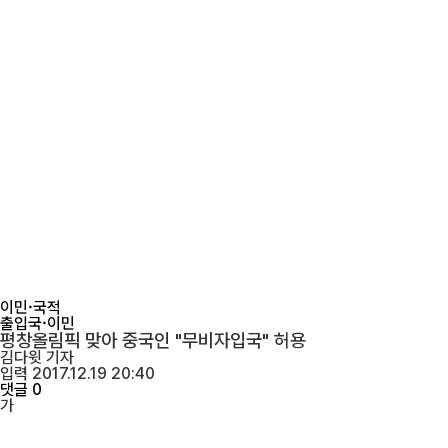
이민·국적
출입국·이민
평창올림픽 맞아 중국인 "무비자입국" 허용
김다윗
기자
입력 2017.12.19 20:40
댓글 0
가