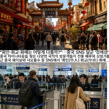
"화인·화교·화예는 어떻게 다를까?"…중국 SNS 달군 '정체성
중국 차이나타운을 찾은 다양한 국적의 방문객들이 전통 패루와 상점가를 오가고 있
근 중국 웨이보와 샤오훙수 등 SNS에서 '화인(华人)·화교(华侨)·화예...