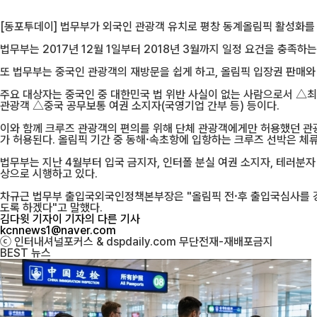
[동포투데이] 법무부가 외국인 관광객 유치로 평창 동계올림픽 활성화를
법무부는 2017년 12월 1일부터 2018년 3월까지 일정 요건을 충족
또 법무부는 중국인 관광객의 재방문을 쉽게 하고, 올림픽 입장권 판매와
주요 대상자는 중국인 중 대한민국 법 위반 사실이 없는 사람으로서 △
관광객 △중국 공무보통 여권 소지자(국영기업 간부 등) 등이다.
이와 함께 크루즈 관광객의 편의를 위해 단체 관광객에게만 허용했던 관광
가 허용된다. 올림픽 기간 중 동해·속초항에 입항하는 크루즈 선박은 체
법무부는 지난 4월부터 입국 금지자, 인터폴 분실 여권 소지자, 테러분자
상으로 시행하고 있다.
차규근 법무부 출입국외국인정책본부장은 "올림픽 전·후 출입국심사를 강
도록 하겠다"고 말했다.
김다윗 기자
이 기자의 다른 기사
kcnnews1@naver.com
ⓒ 인터내셔널포커스 & dspdaily.com 무단전재-재배포금지
BEST
뉴스