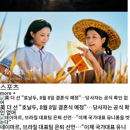
스포츠
more +
英 더 선 "호날두, 8월 8일 결혼식 예정"…당사자는 공식 확
인 없어
네이마르, 브라질 대표팀 은퇴 선언…"이제 국가대표 유니