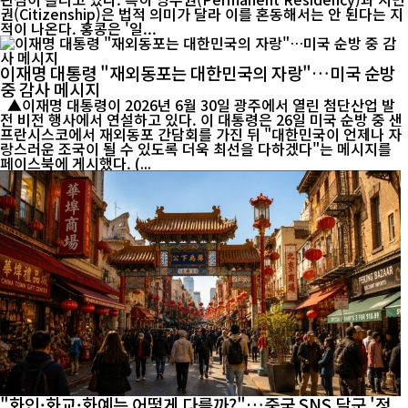
권(Citizenship)은 법적 의미가 달라 이를 혼동해서는 안 된다는 지
적이 나온다. 홍콩은 '일...
이재명 대통령 "재외동포는 대한민국의 자랑"…미국 순방
중 감사 메시지
▲이재명 대통령이 2026년 6월 30일 광주에서 열린 첨단산업 발
전 비전 행사에서 연설하고 있다. 이 대통령은 26일 미국 순방 중 샌
프란시스코에서 재외동포 간담회를 가진 뒤 "대한민국이 언제나 자
랑스러운 조국이 될 수 있도록 더욱 최선을 다하겠다"는 메시지를
페이스북에 게시했다. (...
"화인·화교·화예는 어떻게 다를까?"…중국 SNS 달군 '정