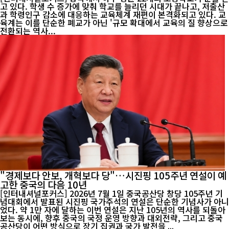
고 있다. 학생 수 증가에 맞춰 학교를 늘리던 시대가 끝나고, 저출산
과 학령인구 감소에 대응하는 교육체계 재편이 본격화되고 있다. 교
육계는 이를 단순한 폐교가 아닌 '규모 확대에서 교육의 질 향상으로
전환되는 역사...
"경제보다 안보, 개혁보다 당"…시진핑 105주년 연설이 예
고한 중국의 다음 10년
[인터내셔널포커스] 2026년 7월 1일 중국공산당 창당 105주년 기
념대회에서 발표된 시진핑 국가주석의 연설은 단순한 기념사가 아니
었다. 약 1만 자에 달하는 이번 연설은 지난 105년의 역사를 되돌아
보는 동시에, 향후 중국의 국정 운영 방향과 대외전략, 그리고 중국
공산당이 어떤 방식으로 장기 집권과 국가 발전을 ...