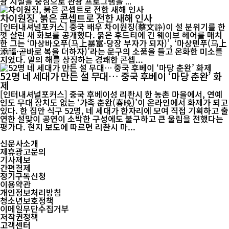
광 시설을 중심으로 관광 프로그램을 ...
차이원징, 붉은 콘셉트로 전한 새해 인사
[인터내셔널포커스] 중국 배우 차이원징(蔡文静)이 설 분위기를 한
껏 살린 새 화보를 공개했다. 붉은 후드티에 긴 웨이브 헤어를 매치
한 그는 ‘마상바오푸(马上暴富·당장 부자가 되자)’, ‘마상톈푸(马上
添福·곧바로 복을 더하자)’라는 문구의 소품을 들고 온화한 미소를
지었다. 말의 해를 상징하는 경쾌한 콘셉...
52명 네 세대가 만든 설 무대… 중국 후베이 ‘마당 춘완’ 화
제
[인터내셔널포커스] 중국 후베이성 리촨시 한 농촌 마을에서, 연예
인도 무대 장치도 없는 ‘가족 춘완(春晚)’이 온라인에서 화제가 되고
있다. 한 집안 식구 52명, 네 세대가 한자리에 모여 직접 기획하고 출
연한 설맞이 공연이 소박한 구성에도 불구하고 큰 울림을 전했다는
평가다. 현지 보도에 따르면 리촨시 마...
신문사소개
제휴광고문의
기사제보
간편결제
정기구독신청
이용약관
개인정보처리방침
청소년보호정책
이메일무단수집거부
저작권정책
고객센터