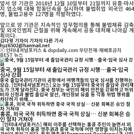
앞서 양 기관은 2018년 12월 10일부터 21일까지 유흥·마사
지 업소에 대해 합동단속을 실시하여 불법취업 외국인 464
명, 불법고용주 127명을 적발하였다.
앞으로 양 기관은 지속적인 업무협의를 통해 불법체류 감축
및 외국인범죄 근절을 위해 계속해서 공동 대처해 나아갈 계
획이다
.
김다윗 기자
이 기자의 다른 기사
hyz6502@hanmail.net
ⓒ 인터내셔널포커스 & dspdaily.com 무단전재-재배포금지
BEST
뉴스
중국, 9월 15일부터 새 출입국관리 규정 시행…출국·입국
심사 강화
중국 출입국관리기관이 공항에서 여행객들의 입국 심사를 진행하는
모습. [인터내셔널포커스] 오는 9월 15일부터 중국의 출입국 관리제
도가 크게 달라진다. 중국 정부는 국민의 해외 안전을 강화하고 허위
비자 신청과 불법 출입국 알선, 개인정보 유출 등 각종 위법 행위를
차단하기 위해...
홍콩, 외국 국적 취득하면 중국 국적 상실… 신분 회복은 승
인 절차 거쳐야
[인터내셔널포커스] 해외 이주를 선택하는 홍콩 주민이 늘면서 외
국 국적 취득이 홍콩 영주권과 중국 국적에 어떤 영향을 미치는지에
관심이 쏠리고 있다. 특히 영주권(Permanent Residency)과 시민