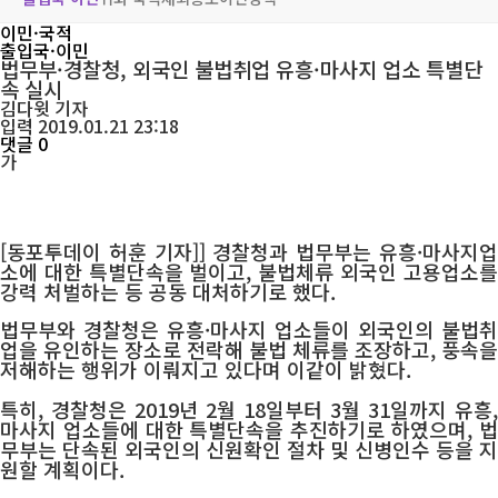
이민·국적
출입국·이민
법무부·경찰청, 외국인 불법취업 유흥·마사지 업소 특별단
속 실시
김다윗
기자
입력 2019.01.21 23:18
댓글 0
가
[동포투데이 허훈 기자]] 경찰청과 법무부는 유흥·마사지업
소에 대한 특별단속을 벌이고, 불법체류 외국인 고용업소를
강력 처벌하는 등 공동 대처하기로 했다.
법무부와 경찰청은 유흥·마사지 업소들이 외국인의 불법취
업을 유인하는 장소로 전락해 불법 체류를 조장하고, 풍속을
저해하는 행위가 이뤄지고 있다며 이같이 밝혔다.
특히, 경찰청은 2019년 2월 18일부터 3월 31일까지 유흥,
마사지 업소들에 대한 특별단속을 추진하기로 하였으며, 법
무부는 단속된 외국인의 신원확인 절차 및 신병인수 등을 지
원할 계획이다.