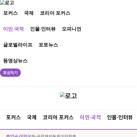
포커스
국제
코리아 포커스
이민·국적
인물·인터뷰
오피니언
글로벌라이프
포토뉴스
동영상뉴스
후원하기
포커스
국제
코리아 포커스
이민·국적
인물·인터뷰
출입국·이민
귀화·국적
재외동포
이민정책