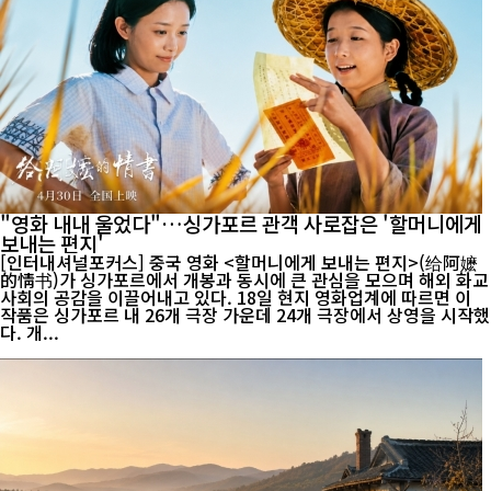
"영화 내내 울었다"…싱가포르 관객 사로잡은 '할머니에게
보내는 편지'
[인터내셔널포커스] 중국 영화 <할머니에게 보내는 편지>(给阿嬷
的情书)가 싱가포르에서 개봉과 동시에 큰 관심을 모으며 해외 화교
사회의 공감을 이끌어내고 있다. 18일 현지 영화업계에 따르면 이
작품은 싱가포르 내 26개 극장 가운데 24개 극장에서 상영을 시작했
다. 개...