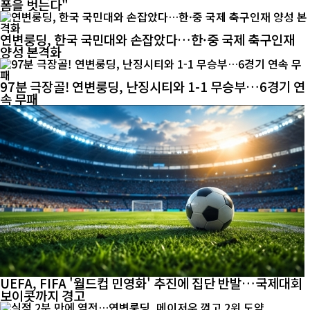
폼을 벗는다"
연변룽딩, 한국 국민대와 손잡았다…한·중 국제 축구인재
양성 본격화
97분 극장골! 연변룽딩, 난징시티와 1-1 무승부…6경기 연
속 무패
UEFA, FIFA '월드컵 민영화' 추진에 집단 반발…국제대회
보이콧까지 경고