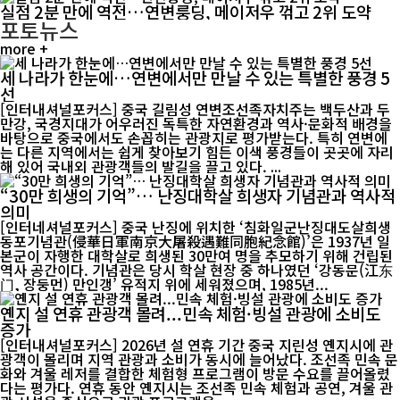
실점 2분 만에 역전…연변룽딩, 메이저우 꺾고 2위 도약
포토뉴스
more +
세 나라가 한눈에…연변에서만 만날 수 있는 특별한 풍경 5
선
[인터내셔널포커스] 중국 길림성 연변조선족자치주는 백두산과 두
만강, 국경지대가 어우러진 독특한 자연환경과 역사·문화적 배경을
바탕으로 중국에서도 손꼽히는 관광지로 평가받는다. 특히 연변에
는 다른 지역에서는 쉽게 찾아보기 힘든 이색 풍경들이 곳곳에 자리
해 있어 국내외 관광객들의 발길을 끌고 있다. ...
“30만 희생의 기억”… 난징대학살 희생자 기념관과 역사적
의미
[인터네셔널포커스] 중국 난징에 위치한 ‘침화일군난징대도살희생
동포기념관(侵華日軍南京大屠殺遇難同胞紀念館)’은 1937년 일
본군이 자행한 대학살로 희생된 30만여 명을 추모하기 위해 건립된
역사 공간이다. 기념관은 당시 학살 현장 중 하나였던 ‘강동문(江东
门, 장둥먼) 만인갱’ 유적지 위에 세워졌으며, 1985년...
옌지 설 연휴 관광객 몰려...민속 체험·빙설 관광에 소비도
증가
[인터내셔널포커스] 2026년 설 연휴 기간 중국 지린성 옌지시에 관
광객이 몰리며 지역 관광과 소비가 동시에 늘어났다. 조선족 민속 문
화와 겨울 레저를 결합한 체험형 프로그램이 방문 수요를 끌어올렸
다는 평가다. 연휴 동안 옌지시는 조선족 민속 체험과 공연, 겨울 관