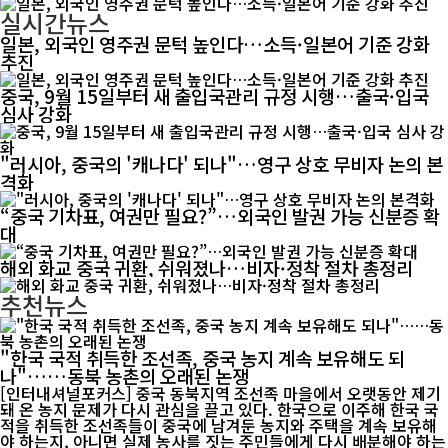
실시간뉴스
일본, 외국인 영주권 문턱 높인다…소득·일본어 기준 강화
추진
중국, 9월 15일부터 새 출입국관리 규정 시행…출국·입국
심사 강화
"러시아, 중국의 '캐나다' 되나"…영구 상호 무비자 논의 본
격화
“중국 기차표, 여권만 필요?”…외국인 발권 가능 신분증 확
대
해외 화교 중국 귀환, 쉬워졌나…비자·정착 절차 총정리
추천뉴스
"한국 국적 취득한 조선족, 중국 농지 계속 보유해도 되
나"……동북 농촌의 오래된 논쟁
[인터내셔널포커스] 중국 동북지역 조선족 마을에서 오랫동안 제기
돼 온 농지 문제가 다시 관심을 끌고 있다. 한국으로 이주해 한국 국
적을 취득한 조선족들이 중국에 남겨둔 농지와 주택을 계속 보유해
야 하는지, 아니면 실제 농사를 짓는 주민들에게 다시 배분해야 하는