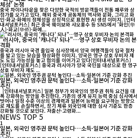
체성' 논쟁
중국 차이나타운을 찾은 다양한 국적의 방문객들이 전통 패루와 상
점가를 오가고 있다. 해외 중국계 공동체의 역사와 문화, 그리고 화
인·화교·화예의 정체성을 상징적으로 표현한 AI 생성 이미지. [인터
내셔널포커스] 최근 중국 웨이보와 샤오훙수 등 SNS에서 '화인(华
人)·화교(华侨)·화예...
"러시아, 중국의 '캐나다' 되나"…영구 상호 무비자 논의 본
격화
중국과 러시아 국경 출입국 심사장에서 양국 여행객들이 입국 절차
를 밟고 있는 모습을 형상화한 이미지. 양국은 영구 상호 무비자 제
도 도입 가능성을 놓고 협의를 이어가고 있다(인터내셔널포커스)
[인터내셔널포커스] 중국과 러시아가 양국 국민을 대상으로 한 영구
상호 무비자 제도 ...
일본, 외국인 영주권 문턱 높인다…소득·일본어 기준 강화
추진
[인터내셔널포커스] 일본 정부가 외국인의 영주권 취득 요건을 대
폭 강화하는 방안을 추진한다. 기존의 생계 유지 능력 중심 심사에서
벗어나 일정 수준 이상의 경제력과 일본어 능력을 요구하는 방향으
로 제도를 손질하면서, 장기 체류 외국인에 대한 심사 기준도 한층
강화될 것으로 보인다. 저출산·고령화...
NEWS
TOP 5
1
일본, 외국인 영주권 문턱 높인다…소득·일본어 기준 강화
추진