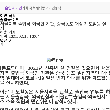
출입국·이민
귀화·국적
재외동포
이민정책
이민·국적
출입국·이민
서울지역 출입국·외국인 기관, 중국동포 대상 계도활동 실
시
허훈
기자
입력 2021.02.15 10:04
댓글 0
가
[동포투데이] 2021년 신축년 설 명절을 맞으면서 서울
지역 출입국·외국인 기관은 중국 동포 밀집지역인 대림
역 일대에서 코로나19 발생 방지 안내를 위한 계도활동
을 실시하였다.
이날 계도활동은 서울지역을 관할로 출입국 업무를 하
는 서울출입국· 외국인청과 서울남부출입국·외국인사무
소 소속 직원과 민간위원이 참석하였다.