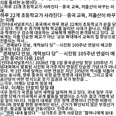
지를 둘러싼 논쟁이다....
하루 22개 초등학교가 사라진다…중국 교육, 저출산이 바꾸
는 미래
[인터내셔널포커스] 중국에서 하루 평균 22개의 초등학교가 문을 닫
고 있다. 학생 수 증가에 맞춰 학교를 늘리던 시대가 끝나고, 저출산
과 학령인구 감소에 대응하는 교육체계 재편이 본격화되고 있다. 교
육계는 이를 단순한 폐교가 아닌 '규모 확대에서 교육의 질 향상으로
전환되는 역사...
"경제보다 안보, 개혁보다 당"…시진핑 105주년 연설이 예
고한 중국의 다음 10년
[인터내셔널포커스] 2026년 7월 1일 중국공산당 창당 105주년 기
념대회에서 발표된 시진핑 국가주석의 연설은 단순한 기념사가 아니
었다. 약 1만 자에 달하는 이번 연설은 지난 105년의 역사를 되돌아
보는 동시에, 향후 중국의 국정 운영 방향과 대외전략, 그리고 중국
공산당이 어떤 방식으로 장기 집권과 국가 발전을 ...
극우, 이제는 단호히 맞설 때
극우 정치가 국경을 넘어 세력을 넓히려 하고 있다. 국내 일부 극우
성향 단체가 미국에서 공개 활동을 벌였다는 소식은 결코 가볍게 넘
길 일이 아니다. 이들이 내세운 것은 정책 경쟁이나 건전한 비판이
아니라 정부를 향한 원색적인 비난, 근거가 확인되지 않은 부정선거
주장, 종교를 앞세운 선동이었다. 민주주의...