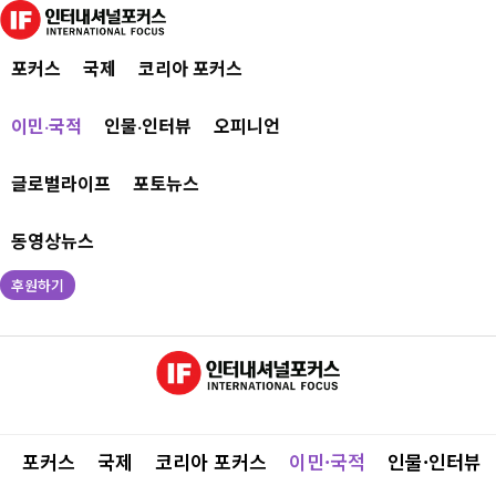
포커스
국제
코리아 포커스
이민·국적
인물·인터뷰
오피니언
글로벌라이프
포토뉴스
동영상뉴스
후원하기
포커스
국제
코리아 포커스
이민·국적
인물·인터뷰