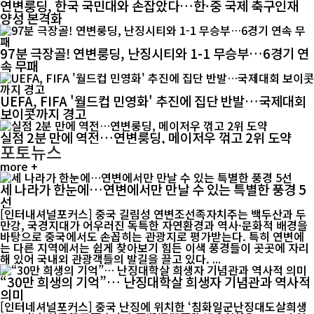
연변룽딩, 한국 국민대와 손잡았다…한·중 국제 축구인재
양성 본격화
97분 극장골! 연변룽딩, 난징시티와 1-1 무승부…6경기 연
속 무패
UEFA, FIFA '월드컵 민영화' 추진에 집단 반발…국제대회
보이콧까지 경고
실점 2분 만에 역전…연변룽딩, 메이저우 꺾고 2위 도약
포토뉴스
more +
세 나라가 한눈에…연변에서만 만날 수 있는 특별한 풍경 5
선
[인터내셔널포커스] 중국 길림성 연변조선족자치주는 백두산과 두
만강, 국경지대가 어우러진 독특한 자연환경과 역사·문화적 배경을
바탕으로 중국에서도 손꼽히는 관광지로 평가받는다. 특히 연변에
는 다른 지역에서는 쉽게 찾아보기 힘든 이색 풍경들이 곳곳에 자리
해 있어 국내외 관광객들의 발길을 끌고 있다. ...
“30만 희생의 기억”… 난징대학살 희생자 기념관과 역사적
의미
[인터네셔널포커스] 중국 난징에 위치한 ‘침화일군난징대도살희생