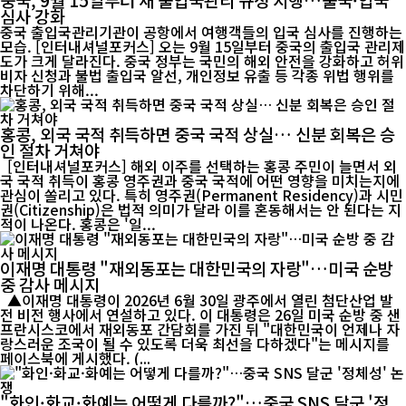
심사 강화
중국 출입국관리기관이 공항에서 여행객들의 입국 심사를 진행하는
모습. [인터내셔널포커스] 오는 9월 15일부터 중국의 출입국 관리제
도가 크게 달라진다. 중국 정부는 국민의 해외 안전을 강화하고 허위
비자 신청과 불법 출입국 알선, 개인정보 유출 등 각종 위법 행위를
차단하기 위해...
홍콩, 외국 국적 취득하면 중국 국적 상실… 신분 회복은 승
인 절차 거쳐야
[인터내셔널포커스] 해외 이주를 선택하는 홍콩 주민이 늘면서 외
국 국적 취득이 홍콩 영주권과 중국 국적에 어떤 영향을 미치는지에
관심이 쏠리고 있다. 특히 영주권(Permanent Residency)과 시민
권(Citizenship)은 법적 의미가 달라 이를 혼동해서는 안 된다는 지
적이 나온다. 홍콩은 '일...
이재명 대통령 "재외동포는 대한민국의 자랑"…미국 순방
중 감사 메시지
▲이재명 대통령이 2026년 6월 30일 광주에서 열린 첨단산업 발
전 비전 행사에서 연설하고 있다. 이 대통령은 26일 미국 순방 중 샌
프란시스코에서 재외동포 간담회를 가진 뒤 "대한민국이 언제나 자
랑스러운 조국이 될 수 있도록 더욱 최선을 다하겠다"는 메시지를
페이스북에 게시했다. (...
"화인·화교·화예는 어떻게 다를까?"…중국 SNS 달군 '정