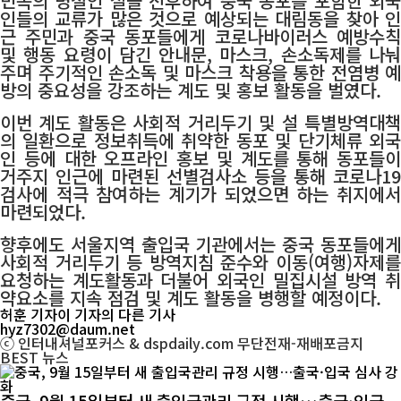
민족의 명절인 설을 전후하여 중국 동포를 포함한 외국
인들의 교류가 많은 것으로 예상되는 대림동을 찾아 인
근 주민과 중국 동포들에게 코로나바이러스 예방수칙
및 행동 요령이 담긴 안내문, 마스크, 손소독제를 나눠
주며 주기적인 손소독 및 마스크 착용을 통한 전염병 예
방의 중요성을 강조하는 계도 및 홍보 활동을 벌였다.
이번 계도 활동은 사회적 거리두기 및 설 특별방역대책
의 일환으로 정보취득에 취약한 동포 및 단기체류 외국
인 등에 대한 오프라인 홍보 및 계도를 통해 동포들이
거주지 인근에 마련된 선별검사소 등을 통해 코로나19
검사에 적극 참여하는 계기가 되었으면 하는 취지에서
마련되었다.
향후에도 서울지역 출입국 기관에서는 중국 동포들에게
사회적 거리두기 등 방역지침 준수와 이동(여행)자제를
요청하는 계도활동과 더불어 외국인 밀집시설 방역 취
약요소를 지속 점검 및 계도 활동을 병행할 예정이다.
허훈 기자
이 기자의 다른 기사
hyz7302@daum.net
ⓒ 인터내셔널포커스 & dspdaily.com 무단전재-재배포금지
BEST
뉴스
중국, 9월 15일부터 새 출입국관리 규정 시행…출국·입국