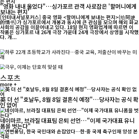
"영화 내내 울었다"…싱가포르 관객 사로잡은 '할머니에게
보내는 편지'
[인터내셔널포커스] 중국 영화 <할머니에게 보내는 편지>(给阿嬷
的情书)가 싱가포르에서 개봉과 동시에 큰 관심을 모으며 해외 화교
사회의 공감을 이끌어내고 있다. 18일 현지 영화업계에 따르면 이
작품은 싱가포르 내 26개 극장 가운데 24개 극장에서 상영을 시작했
다. 개...
스포츠
more +
英 더 선 "호날두, 8월 8일 결혼식 예정"…당사자는 공식 확
인 없어
네이마르, 브라질 대표팀 은퇴 선언…"이제 국가대표 유니
폼을 벗는다"