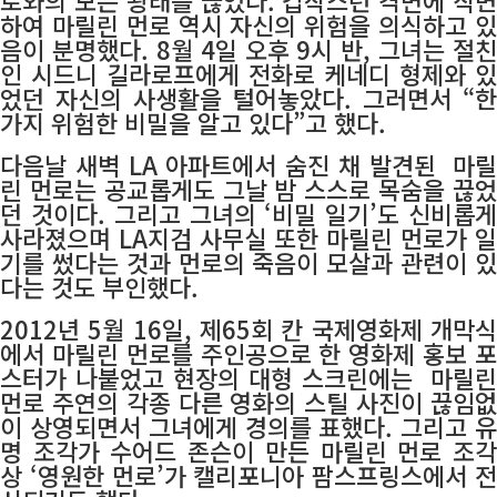
로와의 모든 왕래를 끊었다. 갑작스런 격변에 직면
하여 마릴린 먼로 역시 자신의 위험을 의식하고 있
음이 분명했다. 8월 4일 오후 9시 반, 그녀는 절친
인 시드니 길라로프에게 전화로 케네디 형제와 있
었던 자신의 사생활을 털어놓았다. 그러면서 “한
가지 위험한 비밀을 알고 있다”고 했다.
다음날 새벽 LA 아파트에서 숨진 채 발견된 마릴
린 먼로는 공교롭게도 그날 밤 스스로 목숨을 끊었
던 것이다. 그리고 그녀의 ‘비밀 일기’도 신비롭게
사라졌으며 LA지검 사무실 또한
마릴린 먼로가 일
기를 썼다는 것과 먼로의 죽음이 모살과 관련이 있
다는 것도 부인했다.
2012년 5월 16일, 제65회 칸 국제영화제 개막식
에서 마릴린 먼로를 주인공으로 한 영화제 홍보 포
스터가 나붙었고 현장의 대형 스크린에는
마릴린
먼로 주연의 각종 다른 영화의 스틸 사진이 끊임없
이 상영되면서 그녀에게 경의를 표했다. 그리고 유
명 조각가 수어드 존슨이 만든 마릴린 먼로 조각
상 ‘영원한 먼로’가 캘리포니아 팜스프링스에서 전