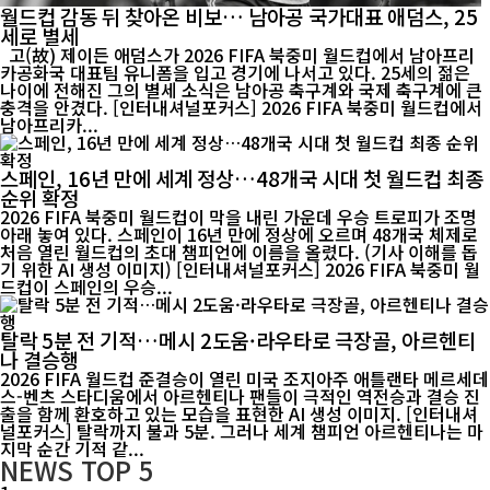
월드컵 감동 뒤 찾아온 비보… 남아공 국가대표 애덤스, 25
세로 별세
고(故) 제이든 애덤스가 2026 FIFA 북중미 월드컵에서 남아프리
카공화국 대표팀 유니폼을 입고 경기에 나서고 있다. 25세의 젊은
나이에 전해진 그의 별세 소식은 남아공 축구계와 국제 축구계에 큰
충격을 안겼다. [인터내셔널포커스] 2026 FIFA 북중미 월드컵에서
남아프리카...
스페인, 16년 만에 세계 정상…48개국 시대 첫 월드컵 최종
순위 확정
2026 FIFA 북중미 월드컵이 막을 내린 가운데 우승 트로피가 조명
아래 놓여 있다. 스페인이 16년 만에 정상에 오르며 48개국 체제로
처음 열린 월드컵의 초대 챔피언에 이름을 올렸다. (기사 이해를 돕
기 위한 AI 생성 이미지) [인터내셔널포커스] 2026 FIFA 북중미 월
드컵이 스페인의 우승...
탈락 5분 전 기적…메시 2도움·라우타로 극장골, 아르헨티
나 결승행
2026 FIFA 월드컵 준결승이 열린 미국 조지아주 애틀랜타 메르세데
스-벤츠 스타디움에서 아르헨티나 팬들이 극적인 역전승과 결승 진
출을 함께 환호하고 있는 모습을 표현한 AI 생성 이미지. [인터내셔
널포커스] 탈락까지 불과 5분. 그러나 세계 챔피언 아르헨티나는 마
지막 순간 기적 같...
NEWS
TOP 5