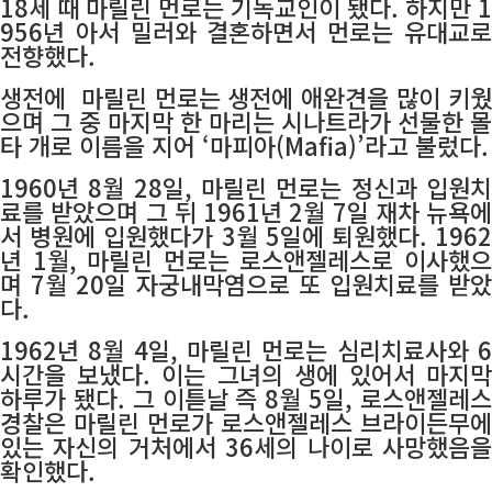
18세 때 마릴린 먼로는 기독교인이 됐다. 하지만 1
956년 아서 밀러와 결혼하면서 먼로는 유대교로
전향했다.
생전에
마릴린
먼로는 생전에 애완견을 많이 키
으며 그 중 마지막 한 마리는 시나트라가 선물한 몰
타 개로 이름을 지어 ‘마피아(Mafia)’라고 불렀다.
1960년 8월 28일, 마릴린 먼로는 정신과 입원치
료를 받았으며 그 뒤 1961년 2월 7일 재차 뉴욕에
서 병원에 입원했다가 3월 5일에 퇴원했다. 1962
년 1월, 마릴린 먼로는 로스앤젤레스로 이사했으
며 7월 20일 자궁내막염으로 또 입원치료를 받았
다.
1962년 8월 4일, 마릴린 먼로는 심리치료사와 6
시간을 보냈다. 이는 그녀의 생에 있어서 마지막
하루가 됐다. 그 이튿날 즉 8월 5일, 로스앤젤레스
경찰은 마릴린 먼로가 로스앤젤레스 브라이든무에
있는 자신의 거처에서 36세의 나이로 사망했음을
확인했다.