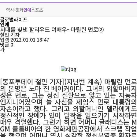
역사·문화
연예
스포츠
글로벌라이프
연예
시대를 빛낸 할리우드 여배우- 마릴린 먼로②
철민
기자
입력 2022.01.01 18:47
댓글 0
가
[동포투데이 철민 기자](지난번 계속) 마릴린 먼로
의 본명은 노마 진 베이커이다. 그녀의 외할아버지
성은 먼로, 그는 정신 질환으로 앓고 있는 자동차
엔지니어였으며 늘 자신을 제임스 먼로 대통령의
자손이라고 했다. 그리고 외할머니인 델라에게도
정신적인 장애가 있어 발작을 일으키기 시작하면
매우 격렬했다. 그런가 하면 어머니 글래디스는 M
GM 콜롬비아의 한 영화제판공장에서 스크랩 작업
을 했으며 어머니 역시 심각한 정신분열증 환자로