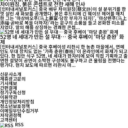
차이원징, 붉은 콘셉트로 전한 새해 인사
[인터내셔널포커스] 중국 배우 차이원징(蔡文静)이 설 분위기를 한
껏 살린 새 화보를 공개했다. 붉은 후드티에 긴 웨이브 헤어를 매치
한 그는 ‘마상바오푸(马上暴富·당장 부자가 되자)’, ‘마상톈푸(马上
添福·곧바로 복을 더하자)’라는 문구의 소품을 들고 온화한 미소를
지었다. 말의 해를 상징하는 경쾌한 콘셉...
52명 네 세대가 만든 설 무대… 중국 후베이 ‘마당 춘완’ 화
제
[인터내셔널포커스] 중국 후베이성 리촨시 한 농촌 마을에서, 연예
인도 무대 장치도 없는 ‘가족 춘완(春晚)’이 온라인에서 화제가 되고
있다. 한 집안 식구 52명, 네 세대가 한자리에 모여 직접 기획하고 출
연한 설맞이 공연이 소박한 구성에도 불구하고 큰 울림을 전했다는
평가다. 현지 보도에 따르면 리촨시 마...
신문사소개
제휴광고문의
기사제보
간편결제
정기구독신청
이용약관
개인정보처리방침
청소년보호정책
이메일무단수집거부
저작권정책
고객센터
RSS