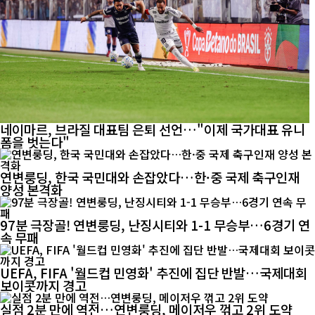
네이마르, 브라질 대표팀 은퇴 선언…"이제 국가대표 유니
폼을 벗는다"
연변룽딩, 한국 국민대와 손잡았다…한·중 국제 축구인재
양성 본격화
97분 극장골! 연변룽딩, 난징시티와 1-1 무승부…6경기 연
속 무패
UEFA, FIFA '월드컵 민영화' 추진에 집단 반발…국제대회
보이콧까지 경고
실점 2분 만에 역전…연변룽딩, 메이저우 꺾고 2위 도약