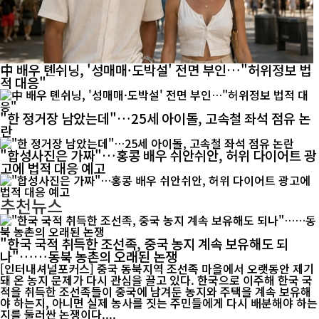
中 배우 톈쉬닝, '성매매·도박설' 전면 부인…"허위정보 법
적 대응"
"한 정거장 남았는데"…25세 아이돌, 고속철 좌석 점유 논
란
"합성사진은 가짜"…홍콩 배우 쉬안쉬안, 허위 다이어트 광
고에 법적 대응 예고
추천뉴스
"한국 국적 취득한 조선족, 중국 농지 계속 보유해도 되
나"……동북 농촌의 오래된 논쟁
[인터내셔널포커스] 중국 동북지역 조선족 마을에서 오랫동안 제기
돼 온 농지 문제가 다시 관심을 끌고 있다. 한국으로 이주해 한국 국
적을 취득한 조선족들이 중국에 남겨둔 농지와 주택을 계속 보유해
야 하는지, 아니면 실제 농사를 짓는 주민들에게 다시 배분해야 하는
지를 둘러싼 논쟁이다....