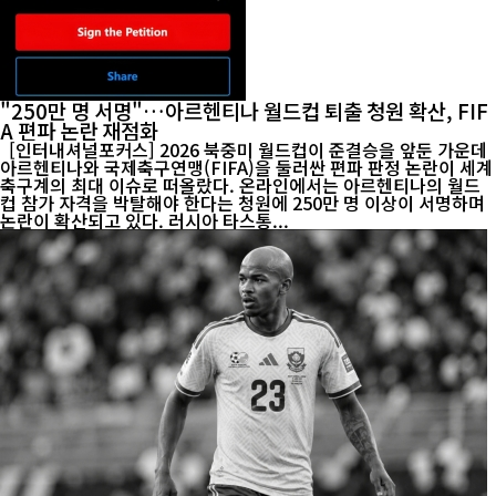
"250만 명 서명"…아르헨티나 월드컵 퇴출 청원 확산, FIF
A 편파 논란 재점화
[인터내셔널포커스] 2026 북중미 월드컵이 준결승을 앞둔 가운데
아르헨티나와 국제축구연맹(FIFA)을 둘러싼 편파 판정 논란이 세계
축구계의 최대 이슈로 떠올랐다. 온라인에서는 아르헨티나의 월드
컵 참가 자격을 박탈해야 한다는 청원에 250만 명 이상이 서명하며
논란이 확산되고 있다. 러시아 타스통...