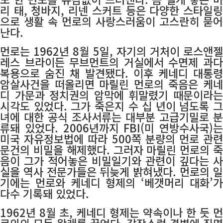
리 태, 청바지, 리넨 스커트 등은 다양한 스타일링
으로 생활 속 먼로의 사랑스러움이 고스란히 묻어
난다.
먼로는 1962년 8월 5일, 자기의 거처이 로스앤젤
레스 브라이든 무브먼트의 거실에서 수면제 과다
복용으로 숨진 채 발견됐다. 이후 케네디 대통령
암살사건을 떠올리면 마릴린 먼로의 죽음은 케네
디 가문과 정치권의 암막에 휘말렸기 때문이라는
시각도 있었다. 그가 죽은지 수 십 년이 넘도록 그
녀에 대한 공식 조사서류는 대부분 고급기밀로 분
류돼 있었다. 2006년까지 FBI(미 연방수사국)는
미국 자유정보법에 따라 500쪽 분량의 먼로 관련
문건의 비밀을 해제했다. 그러자 마릴린 먼로의 죽
음이 그가 적어놓은 비밀일기와 관련이 깊다는 사
실을 역사 전문가들은 뒤늦게 밝혀냈다. 먼로의 일
기에는 먼로와 케네디 형제의 ‘베갯머리 대화’가
다수 기록돼 있었다.
1962년 8월 초, 케네디 형제는 약속이나 한 듯 먼