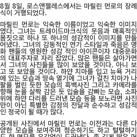
8월 8일, 로스앤젤레스에서는 마릴린 먼로의 장례
식이 거행되었다.
마릴린 먼로는 익숙한 이름이었고 익숙한 이미지
였다. 그녀는 트레이드마크식의 웃음과 매혹적인
몸짓으로 하나 또 하나의 성감적이 이미지를 만들
어냈다. 그녀의 감동적인 연기 스타일과 죽음은 영
화 팬들의 영원한 성감 적인 아이콘이자 대중문화
의 대표주자로 자리 잡았다. 많은 팬들은 살아가면
서 그녀의 사진들을 많이 보았을 것이다. 아니 보
고 또 보았을 것이다. 하얀 치마를 입고 뉴욕 거리
에 있는 모습과 땅속 열기에 그녀가 걸친 치마가 나
팔을 벌린 듯한 모습의 흑백사진 그리고 카메라를
향해 눈을 살짝 감은 듯 입술을 감빠는 모습, 소파
위에 하얀 다리를 드러낸 모습 등을 보노라면 사진
만이 아닌 특별한 감정의 전달과 순수하고 성감적
인 정국이 될 때가 많다.
공개된 사진에서 마릴린 먼로는 이전과는 다른 다
양한 모습을 보여주며 청순하기도 하고 털털하기
도 한 면모를 유감없이 드러낸다. 좀 길게 땋은 머