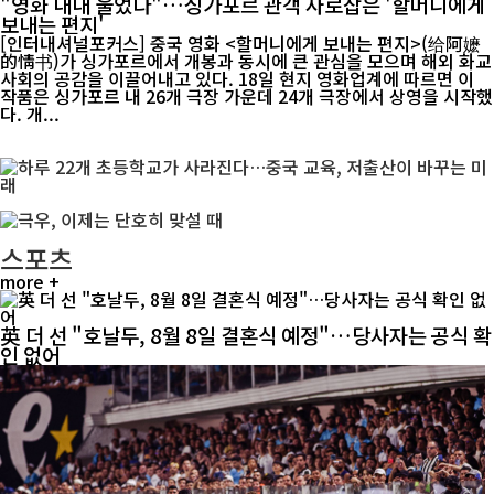
"영화 내내 울었다"…싱가포르 관객 사로잡은 '할머니에게
보내는 편지'
[인터내셔널포커스] 중국 영화 <할머니에게 보내는 편지>(给阿嬷
的情书)가 싱가포르에서 개봉과 동시에 큰 관심을 모으며 해외 화교
사회의 공감을 이끌어내고 있다. 18일 현지 영화업계에 따르면 이
작품은 싱가포르 내 26개 극장 가운데 24개 극장에서 상영을 시작했
다. 개...
스포츠
more +
英 더 선 "호날두, 8월 8일 결혼식 예정"…당사자는 공식 확
인 없어