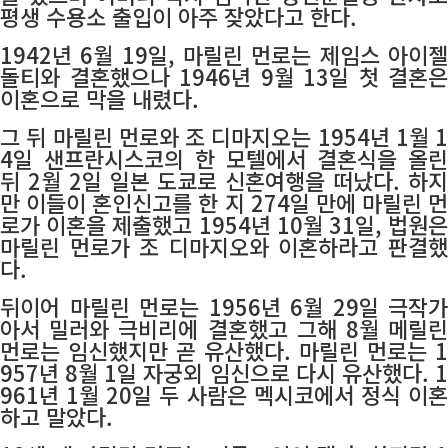
평생 수용소 출입이 아주 잦았다고 한다.
1942년 6월 19일, 마릴린 먼로는 제임스 아이젤
돌티와 결혼했으나 1946년 9월 13일 첫 결혼은
이혼으로 막을 내렸다.
그 뒤 마릴린 먼로와 조 디마지오는 1954년 1월 1
4일 샌프란시스코의 한 모텔에서 결혼식을 올린
뒤 2월 2일 일본 도쿄로 신혼여행을 떠났다. 하지
만 이들이 혼인신고를 한 지 274일 만에 마릴린 먼
로가 이혼을 제출했고 1954년 10월 31일, 법원은
마릴린 먼로가 조 디마지오와 이혼하라고 판결했
다.
뒤이어
마릴린 먼로는 1956년 6월 29일 극작가
아서 밀러와 극비리에 결혼했고 그해 8월 메릴린
먼로는 임신했지만 곧 유산했다.
마릴린 먼로는 1
957년 8월 1일 자궁외 임신으로 다시 유산했다. 1
961년 1월 20일 두 사람은 멕시코에서 정식 이혼
하고 말았다.