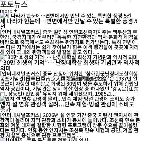
포토뉴스
more +
세 나라가 한눈에…연변에서만 만날 수 있는 특별한 풍경 5
선
[인터내셔널포커스] 중국 길림성 연변조선족자치주는 백두산과 두
만강, 국경지대가 어우러진 독특한 자연환경과 역사·문화적 배경을
바탕으로 중국에서도 손꼽히는 관광지로 평가받는다. 특히 연변에
는 다른 지역에서는 쉽게 찾아보기 힘든 이색 풍경들이 곳곳에 자리
해 있어 국내외 관광객들의 발길을 끌고 있다. ...
“30만 희생의 기억”… 난징대학살 희생자 기념관과 역사적
의미
[인터네셔널포커스] 중국 난징에 위치한 ‘침화일군난징대도살희생
동포기념관(侵華日軍南京大屠殺遇難同胞紀念館)’은 1937년 일
본군이 자행한 대학살로 희생된 30만여 명을 추모하기 위해 건립된
역사 공간이다. 기념관은 당시 학살 현장 중 하나였던 ‘강동문(江东
门, 장둥먼) 만인갱’ 유적지 위에 세워졌으며, 1985년...
옌지 설 연휴 관광객 몰려...민속 체험·빙설 관광에 소비도
증가
[인터내셔널포커스] 2026년 설 연휴 기간 중국 지린성 옌지시에 관
광객이 몰리며 지역 관광과 소비가 동시에 늘어났다. 조선족 민속 문
화와 겨울 레저를 결합한 체험형 프로그램이 방문 수요를 끌어올렸
다는 평가다. 연휴 동안 옌지시는 조선족 민속 체험과 공연, 겨울 관
광 시설을 중심으로 관광 프로그램을 ...