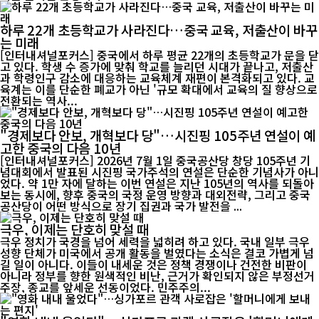
하루 22개 초등학교가 사라진다…중국 교육, 저출산이 바꾸
는 미래
[인터내셔널포커스] 중국에서 하루 평균 22개의 초등학교가 문을 닫
고 있다. 학생 수 증가에 맞춰 학교를 늘리던 시대가 끝나고, 저출산
과 학령인구 감소에 대응하는 교육체계 재편이 본격화되고 있다. 교
육계는 이를 단순한 폐교가 아닌 '규모 확대에서 교육의 질 향상으로
전환되는 역사...
"경제보다 안보, 개혁보다 당"…시진핑 105주년 연설이 예
고한 중국의 다음 10년
[인터내셔널포커스] 2026년 7월 1일 중국공산당 창당 105주년 기
념대회에서 발표된 시진핑 국가주석의 연설은 단순한 기념사가 아니
었다. 약 1만 자에 달하는 이번 연설은 지난 105년의 역사를 되돌아
보는 동시에, 향후 중국의 국정 운영 방향과 대외전략, 그리고 중국
공산당이 어떤 방식으로 장기 집권과 국가 발전을 ...
극우, 이제는 단호히 맞설 때
극우 정치가 국경을 넘어 세력을 넓히려 하고 있다. 국내 일부 극우
성향 단체가 미국에서 공개 활동을 벌였다는 소식은 결코 가볍게 넘
길 일이 아니다. 이들이 내세운 것은 정책 경쟁이나 건전한 비판이
아니라 정부를 향한 원색적인 비난, 근거가 확인되지 않은 부정선거
주장, 종교를 앞세운 선동이었다. 민주주의...