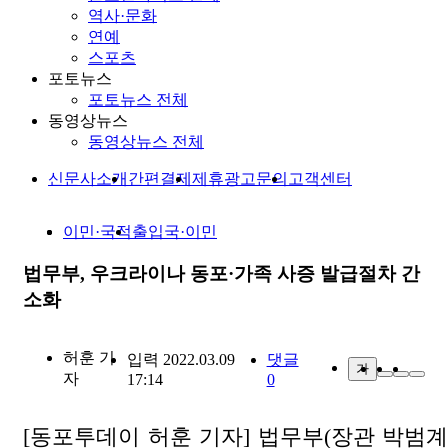
역사·문화
연예
스포츠
포토뉴스
포토뉴스 전체
동영상뉴스
동영상뉴스 전체
신문사소개
간편결제
제휴광고문의
고객센터
이민·국적
출입국·이민
법무부, 우크라이나 동포·가족 사증 발급절차 간
소화
허훈
기
입력 2022.03.09
댓글
가
자
17:14
0
[동포투데이 허훈 기자] 법무부(장관 박범계