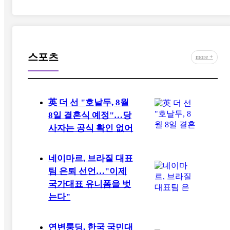
스포츠
more +
英 더 선 "호날두, 8월
8일 결혼식 예정"…당
사자는 공식 확인 없어
네이마르, 브라질 대표
팀 은퇴 선언…"이제
국가대표 유니폼을 벗
는다"
연변룽딩, 한국 국민대