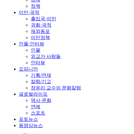
정책
이민·국적
출입국·이민
귀화·국적
재외동포
이민정책
인물·인터뷰
인물
외교가 사람들
인터뷰
오피니언
기획/연재
칼럼/기고
장유리 교수의 문화칼럼
글로벌라이프
역사·문화
연예
스포츠
포토뉴스
동영상뉴스