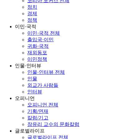
코리아 포커스 전체
정치
경제
정책
이민·국적
이민·국적 전체
출입국·이민
귀화·국적
재외동포
이민정책
인물·인터뷰
인물·인터뷰 전체
인물
외교가 사람들
인터뷰
오피니언
오피니언 전체
기획/연재
칼럼/기고
장유리 교수의 문화칼럼
글로벌라이프
글로벌라이프 전체