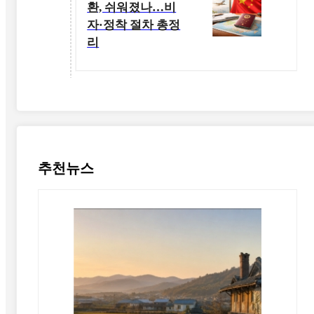
환, 쉬워졌나…비
자·정착 절차 총정
리
추천뉴스