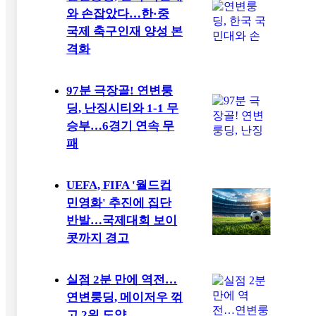
와 손잡았다…한·중
국제 축구인재 양성 본
격화
97분 극장골! 연변룽
딩, 난징시티와 1-1 무
승부…6경기 연속 무
패
UEFA, FIFA '월드컵
민영화' 추진에 집단
반발…국제대회 보이
콧까지 경고
실점 2분 만에 역전…
연변룽딩, 메이저우 꺾
고 2위 도약