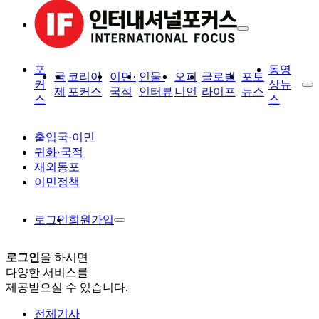
포
동영
국
코리아
이민·
인물·
오피
글로벌
포토
커
상뉴
제
포커스
국적
인터뷰
니언
라이프
뉴스
스
스
출입국·이민
귀화·국적
재외동포
이민정책
로그인
회원가입
로그인
을 하시면
다양한 서비스를
제공받으실 수 있습니다.
전체기사