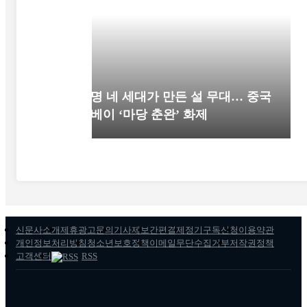
52명 네 세대가 만든 설 무대… 중국
후베이 ‘마당 춘완’ 화제
신문사소개
제휴광고문의
기사제보
간편결제
정기구독신청
이용약관
개인정보처리방침
청소년보호정책
이메일무단수집거부
저작권정책
고객센터
RSS