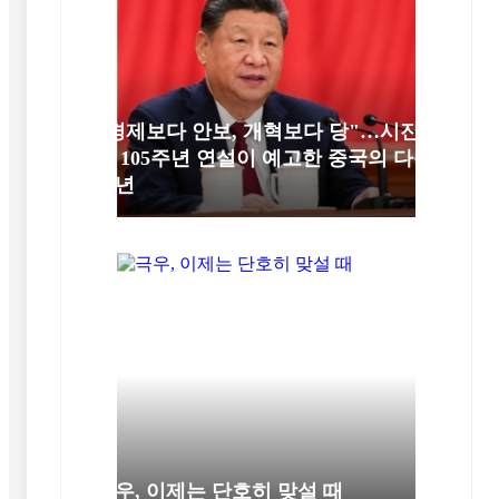
"경제보다 안보, 개혁보다 당"…시진
핑 105주년 연설이 예고한 중국의 다음
10년
극우, 이제는 단호히 맞설 때