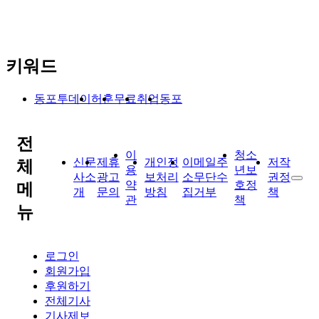
키워드
동포투데이
허훈
무료
취업
동포
전
이
청소
신문
제휴
개인정
이메일주
저작
체
용
년보
사소
광고
보처리
소무단수
권정
약
호정
메
개
문의
방침
집거부
책
관
책
뉴
로그인
회원가입
후원하기
전체기사
기사제보