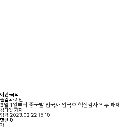
이민·국적
출입국·이민
3월 1일부터 중국발 입국자 입국후 핵산검사 의무 해제
김다윗
기자
입력 2023.02.22 15:10
댓글 0
가