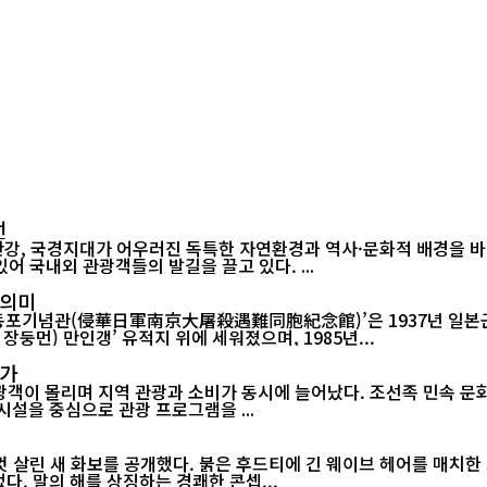
선
강, 국경지대가 어우러진 독특한 자연환경과 역사·문화적 배경을 
다른 지역에서는 쉽게 찾아보기 힘든 이색 풍경들이 곳곳에 자리해 있어 국내외 관광객들의 발길을 끌고 있다. ...
 의미
포기념관(侵華日軍南京大屠殺遇難同胞紀念館)’은 1937년 일본군이
둥먼) 만인갱’ 유적지 위에 세워졌으며, 1985년...
증가
관광객이 몰리며 지역 관광과 소비가 동시에 늘어났다. 조선족 민속 
관광 시설을 중심으로 관광 프로그램을 ...
 살린 새 화보를 공개했다. 붉은 후드티에 긴 웨이브 헤어를 매치한 
다. 말의 해를 상징하는 경쾌한 콘셉...