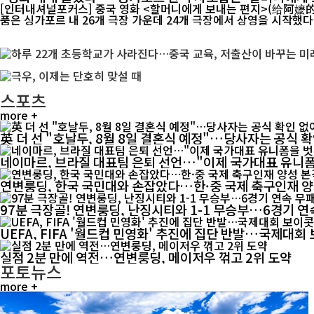
[인터내셔널포커스] 중국 영화 <할머니에게 보내는 편지>(给阿嬷的情书)가 싱가포
품은 싱가포르 내 26개 극장 가운데 24개 극장에서 상영을 시작했다. 
스포츠
more +
英 더 선 "호날두, 8월 8일 결혼식 예정"…당사자는 공식 
네이마르, 브라질 대표팀 은퇴 선언…"이제 국가대표 유니
연변룽딩, 한국 국민대와 손잡았다…한·중 국제 축구인재 
97분 극장골! 연변룽딩, 난징시티와 1-1 무승부…6경기 연
UEFA, FIFA '월드컵 민영화' 추진에 집단 반발…국제대
실점 2분 만에 역전…연변룽딩, 메이저우 꺾고 2위 도약
포토뉴스
more +