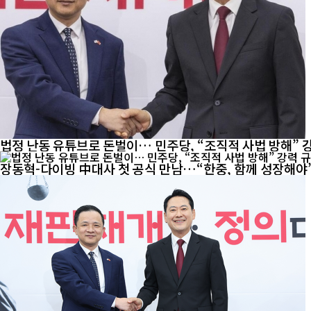
법정 난동 유튜브로 돈벌이… 민주당, “조직적 사법 방해” 
장동혁-다이빙 中대사 첫 공식 만남…“한중, 함께 성장해야