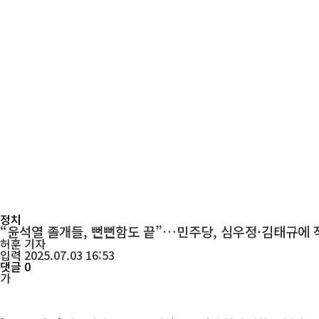
정치
“윤석열 졸개들, 뻔뻔함도 끝”…민주당, 심우정·김태규에 
허훈
기자
입력 2025.07.03 16:53
댓글 0
가