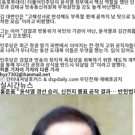
[동포투데이] 더불어민주당이 윤석열 정부에서 핵심 역할을 했던 인
장과 김태규 방송통신위원회 부위원장을 강도 높게 비난했다.
김 대변인은 “고해성사로 반성해도 부족할 판에 끝까지 남 탓으로 
차한 모습”이라고 비판했다.
그는 이어 “검찰과 방통위가 국민의 기관이 아닌, 윤석열과 김건희
다”고 강조했다.
민주당은 최근 정권 말기 국면에서 이어지는 전·현직 고위 공직자들의
로 나라가 무너지는 동안 도대체 이들은 무엇을 했는가. 입이 있어도
민주당은 검찰과 방송의 정치적 독립성을 회복하기 위한 제도적 개혁
을 통해 무너진 공정과 상식을 반드시 되살릴 것”이라고 말했다.
허훈 기자
이 기자의 다른 기사
hyz7302@hanmail.net
ⓒ 인터내셔널포커스 & dspdaily.com 무단전재-재배포금지
실시간뉴스
홍준표 “윤석열 경선 승리, 신천지 몰표 공작 결과… 반헌법