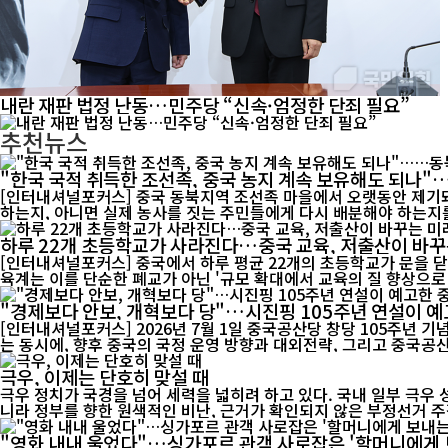
내란 재판 법정 난동…민주당 “신속·엄정한 단죄 필요”
추천뉴스
"한국 국적 취득한 조선족, 중국 농지 계속 보유해도 되나
[인터내셔널포커스] 중국 동북지역 조선족 마을에서 오랫동안 제기돼
하는지, 아니면 실제 농사를 짓는 주민들에게 다시 배분해야 하는지를
하루 22개 초등학교가 사라진다…중국 교육, 저출산이 바꾸
[인터내셔널포커스] 중국에서 하루 평균 22개의 초등학교가 문을 닫
육계는 이를 단순한 폐교가 아닌 '규모 확대에서 교육의 질 향상으로 
"경제보다 안보, 개혁보다 당"…시진핑 105주년 연설이 예
[인터내셔널포커스] 2026년 7월 1일 중국공산당 창당 105주년 
는 동시에, 향후 중국의 국정 운영 방향과 대외전략, 그리고 중국공산
극우, 이제는 단호히 맞설 때
극우 정치가 국경을 넘어 세력을 넓히려 하고 있다. 국내 일부 극우
니라 정부를 향한 원색적인 비난, 근거가 확인되지 않은 부정선거 주장
"영화 내내 울었다"…싱가포르 관객 사로잡은 '할머니에게 