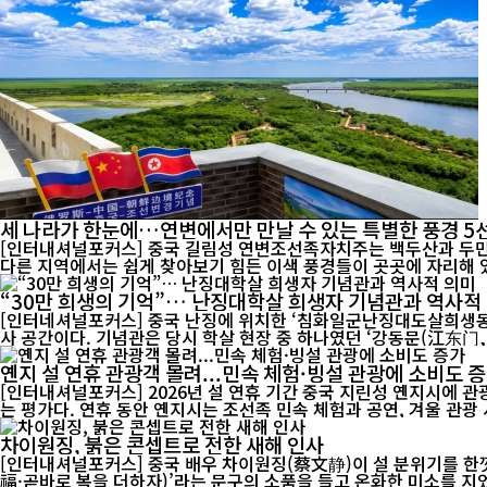
세 나라가 한눈에…연변에서만 만날 수 있는 특별한 풍경 5
[인터내셔널포커스] 중국 길림성 연변조선족자치주는 백두산과 두만
“30만 희생의 기억”… 난징대학살 희생자 기념관과 역사적
[인터네셔널포커스] 중국 난징에 위치한 ‘침화일군난징대도살희생동
사 공간이다. 기념관은 당시 학살 현장 중 하나였던 ‘강동문(江东门, 장
옌지 설 연휴 관광객 몰려...민속 체험·빙설 관광에 소비도 
[인터내셔널포커스] 2026년 설 연휴 기간 중국 지린성 옌지시에 
는 평가다. 연휴 동안 옌지시는 조선족 민속 체험과 공연, 겨울 
차이원징, 붉은 콘셉트로 전한 새해 인사
[인터내셔널포커스] 중국 배우 차이원징(蔡文静)이 설 분위기를 한껏
福·곧바로 복을 더하자)’라는 문구의 소품을 들고 온화한 미소를 지었