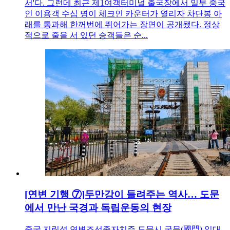
서'다. 그런데 최근 제1여객터미널 출국장에서 일부 중국
인 이용객 수십 명이 체크인 카운터가 열리자 차단봉 아
래를 통과해 한꺼번에 뛰어가는 장면이 공개됐다. 정상
적으로 줄을 서 있던 승객들은 순...
[연변 기행 ⑦]두만강이 들려주는 역사… 도문
에서 만난 국경과 독립운동의 현장
중국 지린성 연변조선족자치주 도문시 국문(國門) 일대.