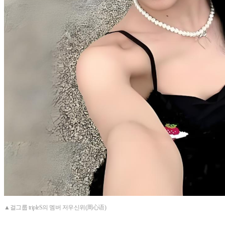
▲걸그룹 tripleS의 멤버 저우신위(周心语)