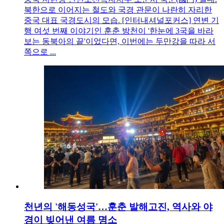
북한으로 이어지는 철도와 국경 관문이 나란히 자리한
중국 대표 국경도시의 모습. [인터내셔널포커스] 연변 기
행 여섯 번째 이야기인 훈춘 방천이 '한눈에 3국을 바라
보는 동북아의 끝'이었다면, 이번에는 두만강을 따라 서
쪽으로 ...
천년의 '해동성국'…훈춘 발해고진, 역사와 야
경이 빚어낸 여름 명소