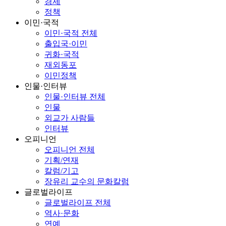
경제
정책
이민·국적
이민·국적 전체
출입국·이민
귀화·국적
재외동포
이민정책
인물·인터뷰
인물·인터뷰 전체
인물
외교가 사람들
인터뷰
오피니언
오피니언 전체
기획/연재
칼럼/기고
장유리 교수의 문화칼럼
글로벌라이프
글로벌라이프 전체
역사·문화
연예