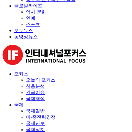
글로벌라이프
역사·문화
연예
스포츠
포토뉴스
동영상뉴스
포커스
오늘의 포커스
심층분석
긴급이슈
국제해설
국제
국제일반
미·중전략경쟁
국제안보
국제정치