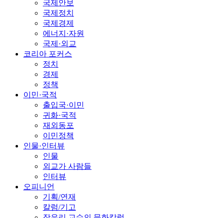
국제안보
국제정치
국제경제
에너지·자원
국제·외교
코리아 포커스
정치
경제
정책
이민·국적
출입국·이민
귀화·국적
재외동포
이민정책
인물·인터뷰
인물
외교가 사람들
인터뷰
오피니언
기획/연재
칼럼/기고
장유리 교수의 문화칼럼