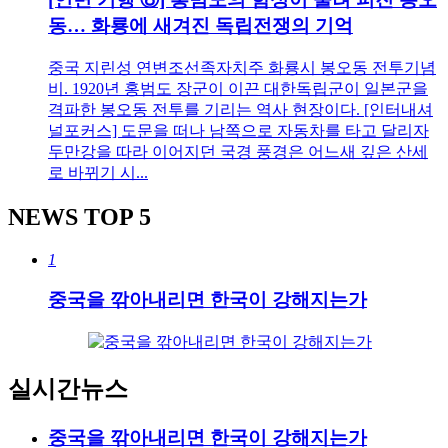
동… 화룡에 새겨진 독립전쟁의 기억
중국 지린성 연변조선족자치주 화룡시 봉오동 전투기념
비. 1920년 홍범도 장군이 이끈 대한독립군이 일본군을
격파한 봉오동 전투를 기리는 역사 현장이다. [인터내셔
널포커스] 도문을 떠나 남쪽으로 자동차를 타고 달리자
두만강을 따라 이어지던 국경 풍경은 어느새 깊은 산세
로 바뀌기 시...
NEWS
TOP 5
1
중국을 깎아내리면 한국이 강해지는가
실시간뉴스
중국을 깎아내리면 한국이 강해지는가