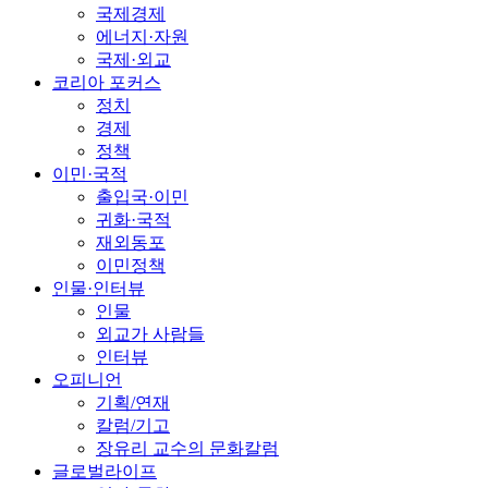
국제경제
에너지·자원
국제·외교
코리아 포커스
정치
경제
정책
이민·국적
출입국·이민
귀화·국적
재외동포
이민정책
인물·인터뷰
인물
외교가 사람들
인터뷰
오피니언
기획/연재
칼럼/기고
장유리 교수의 문화칼럼
글로벌라이프