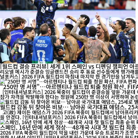
[월드컵 결승 프리뷰] 세계 1위 스페인 vs 디펜딩 챔피언 
리오넬 메시가 준결승 잉글랜드전 승리 후 동료 선수들에게 헹가래를 받으
널포커스] 2026 FIFA 월드컵이 마침내 마지막 한 경기만을 남겨두고 
"250만 명 서명"…아르헨티나 월드컵 퇴출 청원 확산, FIF
[인터내셔널포커스] 2026 북중미 월드컵이 준결승을 앞둔 가운데
월드컵 감동 뒤 찾아온 비보… 남아공 국가대표 애덤스, 25
고(故) 제이든 애덤스가 2026 FIFA 북중미 월드컵에서 남아프리카공화국 대표팀 유니폼을 입고 경기에 나서고 있다. 25세의 젊은 나이에 전해진 그의 별세 소식은 남아공 축구계와 국제 축구계에 큰 충격
을 안겼다. [인터내셔널포커스] 2026 FIFA 북중미 월드컵에서 남
스페인, 16년 만에 세계 정상…48개국 시대 첫 월드컵 최종
2026 FIFA 북중미 월드컵이 막을 내린 가운데 우승 트로피가 조명
위한 AI 생성 이미지) [인터내셔널포커스] 2026 FIFA 북중