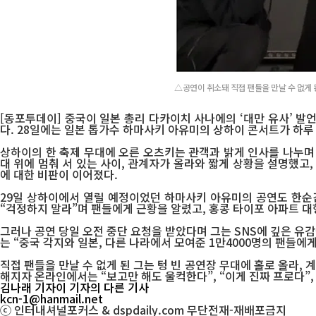
△공연이 취소돼 직접 팬들을 만날 수 없게 
[동포투데이] 중국이 일본 총리 다카이치 사나에의 ‘대만 유사’ 
다. 28일에는 일본 톱가수 하마사키 아유미의 상하이 콘서트가 하루
상하이의 한 축제 무대에 오른 오츠키는 관객과 밝게 인사를 나누며 대
대 위에 멈춰 서 있는 사이, 관계자가 올라와 짧게 상황을 설명했고
에 대한 비판이 이어졌다.
29일 상하이에서 열릴 예정이었던 하마사키 아유미의 공연도 한순간에
“걱정하지 말라”며 팬들에게 근황을 알렸고, 홍콩 타이포 아파트 
그러나 공연 당일 오전 중단 요청을 받았다며 그는 SNS에 깊은 유감을
는 “중국 각지와 일본, 다른 나라에서 모여준 1만4000명의 팬들에
직접 팬들을 만날 수 없게 된 그는 텅 빈 공연장 무대에 홀로 올라,
해지자 온라인에서는 “보고만 해도 울컥한다”, “이게 진짜 프로다”,
김나래 기자
이 기자의 다른 기사
kcn-1@hanmail.net
ⓒ 인터내셔널포커스 & dspdaily.com 무단전재-재배포금지