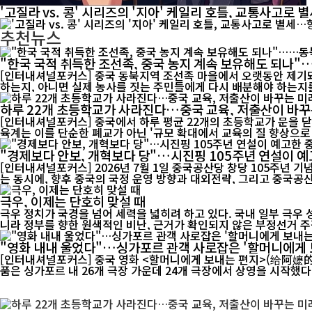
'고질라 vs. 콩' 시리즈의 '지아' 케일리 호틀, 교통사고로 
추천뉴스
"한국 국적 취득한 조선족, 중국 농지 계속 보유해도 되나
[인터내셔널포커스] 중국 동북지역 조선족 마을에서 오랫동안 제기돼
하는지, 아니면 실제 농사를 짓는 주민들에게 다시 배분해야 하는지를
하루 22개 초등학교가 사라진다…중국 교육, 저출산이 바꾸
[인터내셔널포커스] 중국에서 하루 평균 22개의 초등학교가 문을 닫
육계는 이를 단순한 폐교가 아닌 '규모 확대에서 교육의 질 향상으로 
"경제보다 안보, 개혁보다 당"…시진핑 105주년 연설이 예
[인터내셔널포커스] 2026년 7월 1일 중국공산당 창당 105주년 
는 동시에, 향후 중국의 국정 운영 방향과 대외전략, 그리고 중국공산
극우, 이제는 단호히 맞설 때
극우 정치가 국경을 넘어 세력을 넓히려 하고 있다. 국내 일부 극우
니라 정부를 향한 원색적인 비난, 근거가 확인되지 않은 부정선거 주장
"영화 내내 울었다"…싱가포르 관객 사로잡은 '할머니에게 
[인터내셔널포커스] 중국 영화 <할머니에게 보내는 편지>(给阿嬷的情书)가 싱가포
품은 싱가포르 내 26개 극장 가운데 24개 극장에서 상영을 시작했다. 