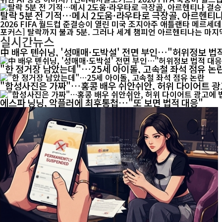
탈락 5분 전 기적…메시 2도움·라우타로 극장골, 아르헨티
2026 FIFA 월드컵 준결승이 열린 미국 조지아주 애틀랜타 메르세데스
포커스] 탈락까지 불과 5분. 그러나 세계 챔피언 아르헨티나는 마지막 
실시간뉴스
中 배우 톈쉬닝, '성매매·도박설' 전면 부인…"허위정보 법
"한 정거장 남았는데"…25세 아이돌, 고속철 좌석 점유 논
"합성사진은 가짜"…홍콩 배우 쉬안쉬안, 허위 다이어트 광
에스파 닝닝, 악플러에 최후통첩…"또 보면 법적 대응"