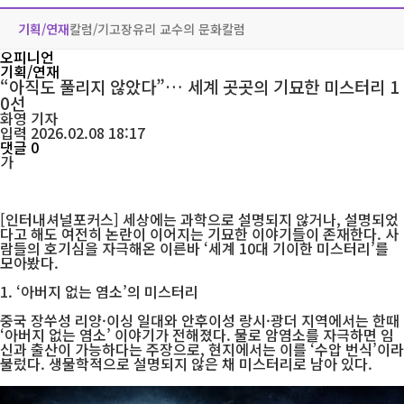
기획/연재
칼럼/기고
장유리 교수의 문화칼럼
오피니언
기획/연재
“아직도 풀리지 않았다”… 세계 곳곳의 기묘한 미스터리 1
0선
화영
기자
입력 2026.02.08 18:17
댓글 0
가
[인터내셔널포커스] 세상에는 과학으로 설명되지 않거나, 설명되었
다고 해도 여전히 논란이 이어지는 기묘한 이야기들이 존재한다. 사
람들의 호기심을 자극해온 이른바 ‘세계 10대 기이한 미스터리’를
모아봤다.
1. ‘아버지 없는 염소’의 미스터리
중국 장쑤성 리양·이싱 일대와 안후이성 랑시·광더 지역에서는 한때
‘아버지 없는 염소’ 이야기가 전해졌다. 물로 암염소를 자극하면 임
신과 출산이 가능하다는 주장으로, 현지에서는 이를 ‘수압 번식’이라
불렀다. 생물학적으로 설명되지 않은 채 미스터리로 남아 있다.