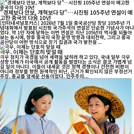
"경제보다 안보, 개혁보다 당"…시진핑 105주년 연설이 예
고한 중국의 다음 10년
[인터내셔널포커스] 2026년 7월 1일 중국공산당 창당 105주년 기
념대회에서 발표된 시진핑 국가주석의 연설은 단순한 기념사가 아니
었다. 약 1만 자에 달하는 이번 연설은 지난 105년의 역사를 되돌아
보는 동시에, 향후 중국의 국정 운영 방향과 대외전략, 그리고 중국
공산당이 어떤 방식으로 장기 집권과 국가 발전을 ...
극우, 이제는 단호히 맞설 때
극우 정치가 국경을 넘어 세력을 넓히려 하고 있다. 국내 일부 극우
성향 단체가 미국에서 공개 활동을 벌였다는 소식은 결코 가볍게 넘
길 일이 아니다. 이들이 내세운 것은 정책 경쟁이나 건전한 비판이
아니라 정부를 향한 원색적인 비난, 근거가 확인되지 않은 부정선거
주장, 종교를 앞세운 선동이었다. 민주주의...