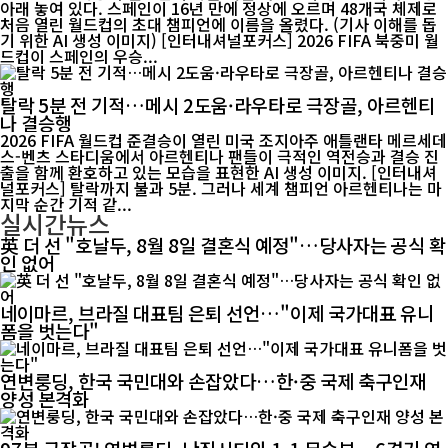
아래 놓여 있다. 스페인이 16년 만에 정상에 오르며 48개국 체제로
처음 열린 월드컵의 초대 챔피언에 이름을 올렸다. (기사 이해를 돕
기 위한 AI 생성 이미지) [인터내셔널포커스] 2026 FIFA 북중미 월
드컵이 스페인의 우승...
탈락 5분 전 기적…메시 2도움·라우타로 극장골, 아르헨티
나 결승행
2026 FIFA 월드컵 준결승이 열린 미국 조지아주 애틀랜타 메르세데
스-벤츠 스타디움에서 아르헨티나 팬들이 극적인 역전승과 결승 진
출을 함께 환호하고 있는 모습을 표현한 AI 생성 이미지. [인터내셔
널포커스] 탈락까지 불과 5분. 그러나 세계 챔피언 아르헨티나는 마
지막 순간 기적 같...
실시간뉴스
英 더 선 "호날두, 8월 8일 결혼식 예정"…당사자는 공식 확
인 없어
네이마르, 브라질 대표팀 은퇴 선언…"이제 국가대표 유니
폼을 벗는다"
연변룽딩, 한국 국민대와 손잡았다…한·중 국제 축구인재
양성 본격화