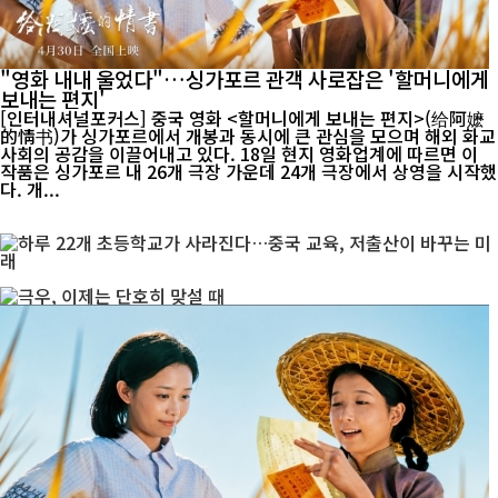
"영화 내내 울었다"…싱가포르 관객 사로잡은 '할머니에게
보내는 편지'
[인터내셔널포커스] 중국 영화 <할머니에게 보내는 편지>(给阿嬷
的情书)가 싱가포르에서 개봉과 동시에 큰 관심을 모으며 해외 화교
사회의 공감을 이끌어내고 있다. 18일 현지 영화업계에 따르면 이
작품은 싱가포르 내 26개 극장 가운데 24개 극장에서 상영을 시작했
다. 개...