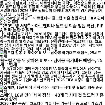
를 받으며 환호하고 있다. 아르헨티나는 극적인 역전승으로 2026 FI
FA 월드컵 결승에 진출해 스페인과 우승을 다툰다. /로이터 [인터내
셔널포커스] 2026 FIFA 월드컵이 마침내 마지막 한 경기만을 남겨
두고 있다. 유럽 챔...
"250만 명 서명"…아르헨티나 월드컵 퇴출 청원 확산, FIF
A 편파 논란 재점화
[인터내셔널포커스] 2026 북중미 월드컵이 준결승을 앞둔 가운데
아르헨티나와 국제축구연맹(FIFA)을 둘러싼 편파 판정 논란이 세계
축구계의 최대 이슈로 떠올랐다. 온라인에서는 아르헨티나의 월드
컵 참가 자격을 박탈해야 한다는 청원에 250만 명 이상이 서명하며
논란이 확산되고 있다. 러시아 타스통...
월드컵 감동 뒤 찾아온 비보… 남아공 국가대표 애덤스, 25
세로 별세
고(故) 제이든 애덤스가 2026 FIFA 북중미 월드컵에서 남아프리
카공화국 대표팀 유니폼을 입고 경기에 나서고 있다. 25세의 젊은
나이에 전해진 그의 별세 소식은 남아공 축구계와 국제 축구계에 큰
충격을 안겼다. [인터내셔널포커스] 2026 FIFA 북중미 월드컵에서
남아프리카...
스페인, 16년 만에 세계 정상…48개국 시대 첫 월드컵 최종
순위 확정
2026 FIFA 북중미 월드컵이 막을 내린 가운데 우승 트로피가 조명