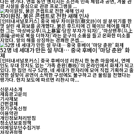
다는 평가다. 연휴 동안 옌지시는 조선족 민속 체험과 공연, 겨울 관
광 시설을 중심으로 관광 프로그램을 ...
차이원징, 붉은 콘셉트로 전한 새해 인사
[인터내셔널포커스] 중국 배우 차이원징(蔡文静)이 설 분위기를 한
껏 살린 새 화보를 공개했다. 붉은 후드티에 긴 웨이브 헤어를 매치
한 그는 ‘마상바오푸(马上暴富·당장 부자가 되자)’, ‘마상톈푸(马上
添福·곧바로 복을 더하자)’라는 문구의 소품을 들고 온화한 미소를
지었다. 말의 해를 상징하는 경쾌한 콘셉...
52명 네 세대가 만든 설 무대… 중국 후베이 ‘마당 춘완’ 화
제
[인터내셔널포커스] 중국 후베이성 리촨시 한 농촌 마을에서, 연예
인도 무대 장치도 없는 ‘가족 춘완(春晚)’이 온라인에서 화제가 되고
있다. 한 집안 식구 52명, 네 세대가 한자리에 모여 직접 기획하고 출
연한 설맞이 공연이 소박한 구성에도 불구하고 큰 울림을 전했다는
평가다. 현지 보도에 따르면 리촨시 마...
신문사소개
제휴광고문의
기사제보
간편결제
정기구독신청
이용약관
개인정보처리방침
청소년보호정책
이메일무단수집거부
저작권정책