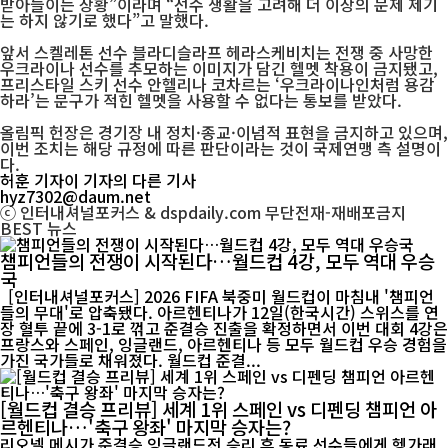
받아들이는 상황”이라며 “선수 생활을 고려해 더 이상의 문제 제기
는 하지 않기로 했다”고 말했다.
앞서 스켈레톤 선수 블라디슬라프 헤라스케비치는 전쟁 중 사망한
우크라이나 선수를 추모하는 이미지가 담긴 헬멧 착용이 금지됐고,
프리스타일 스키 선수 안헬리나 코차르는 ‘우크라이나인처럼 용감
하라’는 문구가 적힌 헬멧을 사용할 수 없다는 통보를 받았다.
올림픽 헌장은 경기장 내 정치·종교·이념적 표현을 금지하고 있으며,
이번 조치는 해당 규정에 따른 판단이라는 것이 국제연맹 측 설명이
다.
허훈 기자
이 기자의 다른 기사
hyz7302@daum.net
ⓒ 인터내셔널포커스 & dspdaily.com 무단전재-재배포금지
BEST
뉴스
챔피언들의 전쟁이 시작된다…월드컵 4강, 모두 역대 우승
국
[인터내셔널포커스] 2026 FIFA 북중미 월드컵이 마침내 '챔피언
들의 무대'로 압축됐다. 아르헨티나가 12일(한국시간) 스위스를 연
장 혈투 끝에 3-1로 꺾고 준결승 진출을 확정하면서 이번 대회 4강은
프랑스와 스페인, 잉글랜드, 아르헨티나 등 모두 월드컵 우승 경험을
가진 국가들로 채워졌다. 월드컵 준결...
[월드컵 결승 프리뷰] 세계 1위 스페인 vs 디펜딩 챔피언 아
르헨티나…'축구 왕좌' 마지막 승자는?
리오넬 메시가 준결승 잉글랜드전 승리 후 동료 선수들에게 헹가래