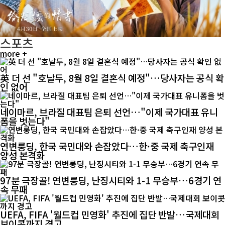
스포츠
more +
英 더 선 "호날두, 8월 8일 결혼식 예정"…당사자는 공식 확
인 없어
네이마르, 브라질 대표팀 은퇴 선언…"이제 국가대표 유니
폼을 벗는다"
연변룽딩, 한국 국민대와 손잡았다…한·중 국제 축구인재
양성 본격화
97분 극장골! 연변룽딩, 난징시티와 1-1 무승부…6경기 연
속 무패
UEFA, FIFA '월드컵 민영화' 추진에 집단 반발…국제대회
보이콧까지 경고