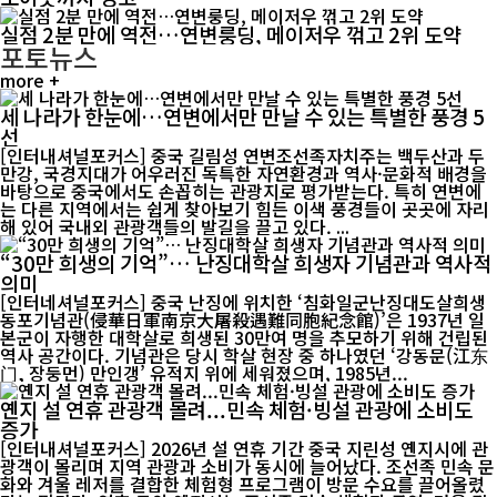
실점 2분 만에 역전…연변룽딩, 메이저우 꺾고 2위 도약
포토뉴스
more +
세 나라가 한눈에…연변에서만 만날 수 있는 특별한 풍경 5
선
[인터내셔널포커스] 중국 길림성 연변조선족자치주는 백두산과 두
만강, 국경지대가 어우러진 독특한 자연환경과 역사·문화적 배경을
바탕으로 중국에서도 손꼽히는 관광지로 평가받는다. 특히 연변에
는 다른 지역에서는 쉽게 찾아보기 힘든 이색 풍경들이 곳곳에 자리
해 있어 국내외 관광객들의 발길을 끌고 있다. ...
“30만 희생의 기억”… 난징대학살 희생자 기념관과 역사적
의미
[인터네셔널포커스] 중국 난징에 위치한 ‘침화일군난징대도살희생
동포기념관(侵華日軍南京大屠殺遇難同胞紀念館)’은 1937년 일
본군이 자행한 대학살로 희생된 30만여 명을 추모하기 위해 건립된
역사 공간이다. 기념관은 당시 학살 현장 중 하나였던 ‘강동문(江东
门, 장둥먼) 만인갱’ 유적지 위에 세워졌으며, 1985년...
옌지 설 연휴 관광객 몰려...민속 체험·빙설 관광에 소비도
증가
[인터내셔널포커스] 2026년 설 연휴 기간 중국 지린성 옌지시에 관
광객이 몰리며 지역 관광과 소비가 동시에 늘어났다. 조선족 민속 문
화와 겨울 레저를 결합한 체험형 프로그램이 방문 수요를 끌어올렸