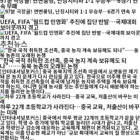
97분 극장골! 연변룽딩, 난징시티와 1-1 무승부…6경기 연
속 무패
UEFA, FIFA '월드컵 민영화' 추진에 집단 반발…국제대회
보이콧까지 경고
추천뉴스
"한국 국적 취득한 조선족, 중국 농지 계속 보유해도 되
나"……동북 농촌의 오래된 논쟁
[인터내셔널포커스] 중국 동북지역 조선족 마을에서 오랫동안 제기
돼 온 농지 문제가 다시 관심을 끌고 있다. 한국으로 이주해 한국 국
적을 취득한 조선족들이 중국에 남겨둔 농지와 주택을 계속 보유해
야 하는지, 아니면 실제 농사를 짓는 주민들에게 다시 배분해야 하는
지를 둘러싼 논쟁이다....
하루 22개 초등학교가 사라진다…중국 교육, 저출산이 바꾸
는 미래
[인터내셔널포커스] 중국에서 하루 평균 22개의 초등학교가 문을 닫
고 있다. 학생 수 증가에 맞춰 학교를 늘리던 시대가 끝나고, 저출산
과 학령인구 감소에 대응하는 교육체계 재편이 본격화되고 있다. 교
육계는 이를 단순한 폐교가 아닌 '규모 확대에서 교육의 질 향상으로
전환되는 역사...