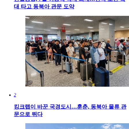
대 타고 동북아 관문 도약
2
킹크랩이 바꾼 국경도시…훈춘, 동북아 물류 관
문으로 뛰다