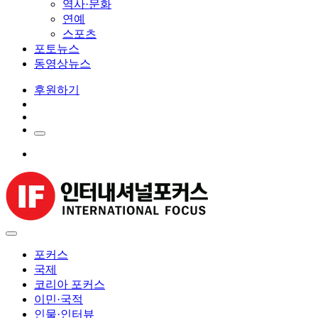
역사·문화
연예
스포츠
포토뉴스
동영상뉴스
후원하기
포커스
국제
코리아 포커스
이민·국적
인물·인터뷰