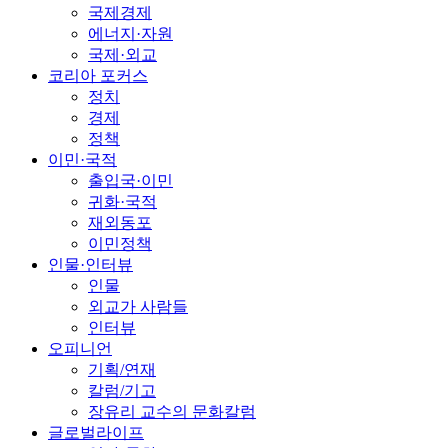
국제경제
에너지·자원
국제·외교
코리아 포커스
정치
경제
정책
이민·국적
출입국·이민
귀화·국적
재외동포
이민정책
인물·인터뷰
인물
외교가 사람들
인터뷰
오피니언
기획/연재
칼럼/기고
장유리 교수의 문화칼럼
글로벌라이프