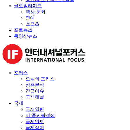
글로벌라이프
역사·문화
연예
스포츠
포토뉴스
동영상뉴스
포커스
오늘의 포커스
심층분석
긴급이슈
국제해설
국제
국제일반
미·중전략경쟁
국제안보
국제정치