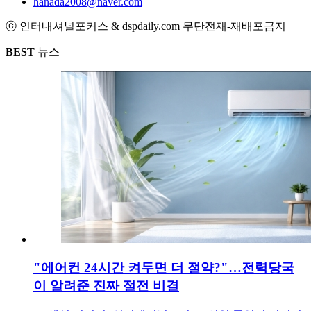
hanada2008@naver.com
ⓒ 인터내셔널포커스 & dspdaily.com 무단전재-재배포금지
BEST
뉴스
"에어컨 24시간 켜두면 더 절약?"…전력당국
이 알려준 진짜 절전 비결