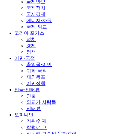
국제안보
국제정치
국제경제
에너지·자원
국제·외교
코리아 포커스
정치
경제
정책
이민·국적
출입국·이민
귀화·국적
재외동포
이민정책
인물·인터뷰
인물
외교가 사람들
인터뷰
오피니언
기획/연재
칼럼/기고
장유리 교수의 문화칼럼