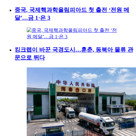
중국, 국제핵과학올림피아드 첫 출전 ‘전원 메
달’…금 1·은 3
킹크랩이 바꾼 국경도시…훈춘, 동북아 물류 관
문으로 뛰다