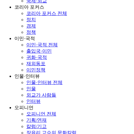
국제·외교
코리아 포커스
코리아 포커스 전체
정치
경제
정책
이민·국적
이민·국적 전체
출입국·이민
귀화·국적
재외동포
이민정책
인물·인터뷰
인물·인터뷰 전체
인물
외교가 사람들
인터뷰
오피니언
오피니언 전체
기획/연재
칼럼/기고
장유리 교수의 문화칼럼