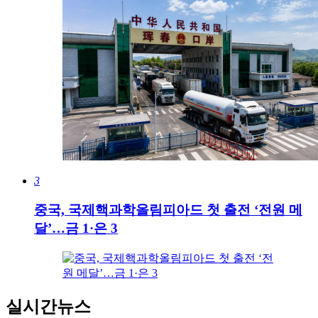
3
중국, 국제핵과학올림피아드 첫 출전 ‘전원 메
달’…금 1·은 3
실시간뉴스