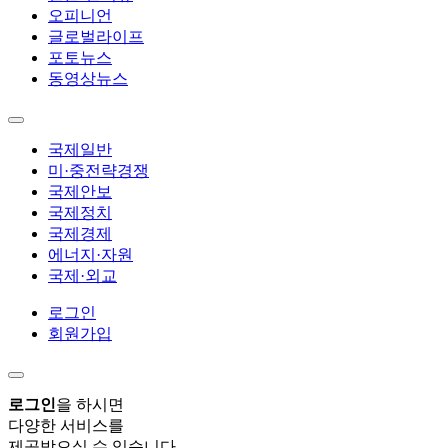
오피니언
글로벌라이프
포토뉴스
동영상뉴스
국제일반
미·중전략경쟁
국제안보
국제정치
국제경제
에너지·자원
국제·외교
로그인
회원가입
로그인
을 하시면
다양한 서비스를
제공받으실 수 있습니다.