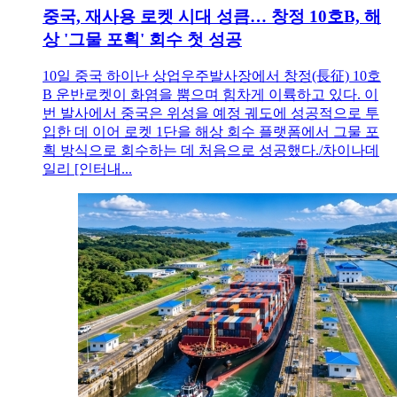
중국, 재사용 로켓 시대 성큼… 창정 10호B, 해
상 '그물 포획' 회수 첫 성공
10일 중국 하이난 상업우주발사장에서 창정(長征) 10호
B 운반로켓이 화염을 뿜으며 힘차게 이륙하고 있다. 이
번 발사에서 중국은 위성을 예정 궤도에 성공적으로 투
입한 데 이어 로켓 1단을 해상 회수 플랫폼에서 그물 포
획 방식으로 회수하는 데 처음으로 성공했다./차이나데
일리 [인터내...