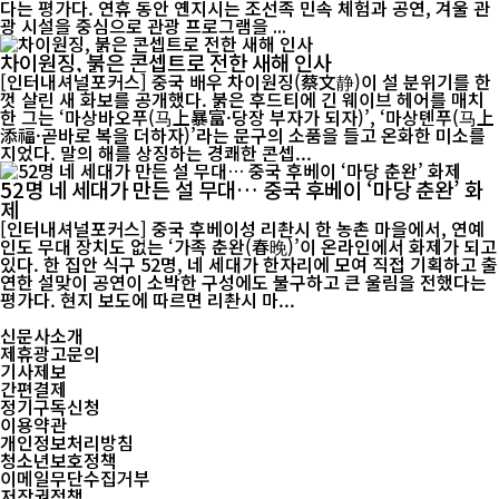
다는 평가다. 연휴 동안 옌지시는 조선족 민속 체험과 공연, 겨울 관
광 시설을 중심으로 관광 프로그램을 ...
차이원징, 붉은 콘셉트로 전한 새해 인사
[인터내셔널포커스] 중국 배우 차이원징(蔡文静)이 설 분위기를 한
껏 살린 새 화보를 공개했다. 붉은 후드티에 긴 웨이브 헤어를 매치
한 그는 ‘마상바오푸(马上暴富·당장 부자가 되자)’, ‘마상톈푸(马上
添福·곧바로 복을 더하자)’라는 문구의 소품을 들고 온화한 미소를
지었다. 말의 해를 상징하는 경쾌한 콘셉...
52명 네 세대가 만든 설 무대… 중국 후베이 ‘마당 춘완’ 화
제
[인터내셔널포커스] 중국 후베이성 리촨시 한 농촌 마을에서, 연예
인도 무대 장치도 없는 ‘가족 춘완(春晚)’이 온라인에서 화제가 되고
있다. 한 집안 식구 52명, 네 세대가 한자리에 모여 직접 기획하고 출
연한 설맞이 공연이 소박한 구성에도 불구하고 큰 울림을 전했다는
평가다. 현지 보도에 따르면 리촨시 마...
신문사소개
제휴광고문의
기사제보
간편결제
정기구독신청
이용약관
개인정보처리방침
청소년보호정책
이메일무단수집거부
저작권정책