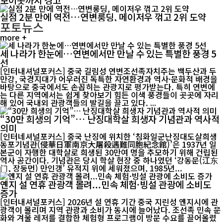
실점 2분 만에 역전…연변룽딩, 메이저우 꺾고 2위 도약
포토뉴스
more +
세 나라가 한눈에…연변에서만 만날 수 있는 특별한 풍경 5
선
[인터내셔널포커스] 중국 길림성 연변조선족자치주는 백두산과 두
만강, 국경지대가 어우러진 독특한 자연환경과 역사·문화적 배경을
바탕으로 중국에서도 손꼽히는 관광지로 평가받는다. 특히 연변에
는 다른 지역에서는 쉽게 찾아보기 힘든 이색 풍경들이 곳곳에 자리
해 있어 국내외 관광객들의 발길을 끌고 있다. ...
“30만 희생의 기억”… 난징대학살 희생자 기념관과 역사적
의미
[인터네셔널포커스] 중국 난징에 위치한 ‘침화일군난징대도살희생
동포기념관(侵華日軍南京大屠殺遇難同胞紀念館)’은 1937년 일
본군이 자행한 대학살로 희생된 30만여 명을 추모하기 위해 건립된
역사 공간이다. 기념관은 당시 학살 현장 중 하나였던 ‘강동문(江东
门, 장둥먼) 만인갱’ 유적지 위에 세워졌으며, 1985년...
옌지 설 연휴 관광객 몰려...민속 체험·빙설 관광에 소비도
증가
[인터내셔널포커스] 2026년 설 연휴 기간 중국 지린성 옌지시에 관
광객이 몰리며 지역 관광과 소비가 동시에 늘어났다. 조선족 민속 문
화와 겨울 레저를 결합한 체험형 프로그램이 방문 수요를 끌어올렸