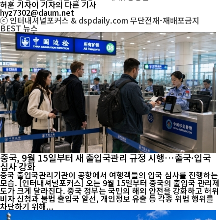
허훈 기자
이 기자의 다른 기사
hyz7302@daum.net
ⓒ 인터내셔널포커스 & dspdaily.com 무단전재-재배포금지
BEST
뉴스
중국, 9월 15일부터 새 출입국관리 규정 시행…출국·입국
심사 강화
중국 출입국관리기관이 공항에서 여행객들의 입국 심사를 진행하는
모습. [인터내셔널포커스] 오는 9월 15일부터 중국의 출입국 관리제
도가 크게 달라진다. 중국 정부는 국민의 해외 안전을 강화하고 허위
비자 신청과 불법 출입국 알선, 개인정보 유출 등 각종 위법 행위를
차단하기 위해...