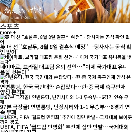
스포츠
more +
英 더 선 "호날두, 8월 8일 결혼식 예정"…당사자는 공식 확
인 없어
네이마르, 브라질 대표팀 은퇴 선언…"이제 국가대표 유니
폼을 벗는다"
연변룽딩, 한국 국민대와 손잡았다…한·중 국제 축구인재
양성 본격화
97분 극장골! 연변룽딩, 난징시티와 1-1 무승부…6경기 연
속 무패
UEFA, FIFA '월드컵 민영화' 추진에 집단 반발…국제대회
보이콧까지 경고