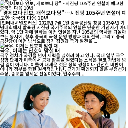
"경제보다 안보, 개혁보다 당"…시진핑 105주년 연설이 예
고한 중국의 다음 10년
[인터내셔널포커스] 2026년 7월 1일 중국공산당 창당 105주년 기
념대회에서 발표된 시진핑 국가주석의 연설은 단순한 기념사가 아니
었다. 약 1만 자에 달하는 이번 연설은 지난 105년의 역사를 되돌아
보는 동시에, 향후 중국의 국정 운영 방향과 대외전략, 그리고 중국
공산당이 어떤 방식으로 장기 집권과 국가 발전을 ...
극우, 이제는 단호히 맞설 때
극우 정치가 국경을 넘어 세력을 넓히려 하고 있다. 국내 일부 극우
성향 단체가 미국에서 공개 활동을 벌였다는 소식은 결코 가볍게 넘
길 일이 아니다. 이들이 내세운 것은 정책 경쟁이나 건전한 비판이
아니라 정부를 향한 원색적인 비난, 근거가 확인되지 않은 부정선거
주장, 종교를 앞세운 선동이었다. 민주주의...