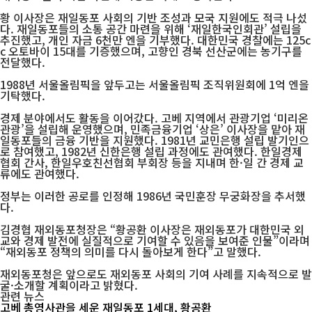
황 이사장은 재일동포 사회의 기반 조성과 모국 지원에도 적극 나섰
다. 재일동포들의 소통 공간 마련을 위해 ‘재일한국인회관’ 설립을
추진했고, 개인 자금 6천만 엔을 기부했다. 대한민국 경찰에는 125c
c 오토바이 15대를 기증했으며, 고향인 경북 선산군에는 농기구를
전달했다.
1988년 서울올림픽을 앞두고는 서울올림픽 조직위원회에 1억 엔을
기탁했다.
경제 분야에서도 활동을 이어갔다. 고베 지역에서 관광기업 ‘미리온
관광’을 설립해 운영했으며, 민족금융기업 ‘상은’ 이사장을 맡아 재
일동포들의 금융 기반을 지원했다. 1981년 교민은행 설립 발기인으
로 참여했고, 1982년 신한은행 설립 과정에도 관여했다. 한일경제
협회 간사, 한일우호친선협회 부회장 등을 지내며 한·일 간 경제 교
류에도 관여했다.
정부는 이러한 공로를 인정해 1986년 국민훈장 무궁화장을 추서했
다.
김경협 재외동포청장은 “황공환 이사장은 재외동포가 대한민국 외
교와 경제 발전에 실질적으로 기여할 수 있음을 보여준 인물”이라며
“재외동포 정책의 의미를 다시 돌아보게 한다”고 말했다.
재외동포청은 앞으로도 재외동포 사회의 기여 사례를 지속적으로 발
굴·소개할 계획이라고 밝혔다.
관련 뉴스
고베 총영사관을 세운 재일동포 1세대, 황공환