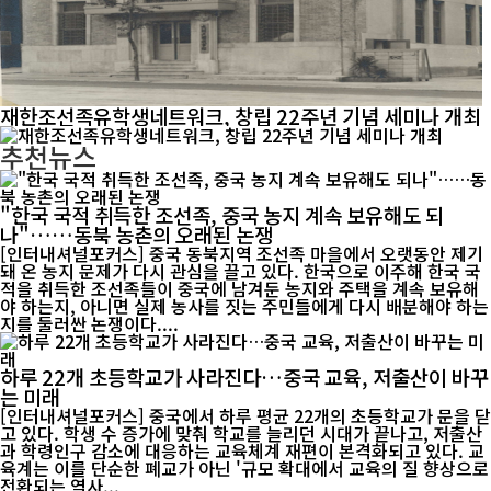
재한조선족유학생네트워크, 창립 22주년 기념 세미나 개최
추천뉴스
"한국 국적 취득한 조선족, 중국 농지 계속 보유해도 되
나"……동북 농촌의 오래된 논쟁
[인터내셔널포커스] 중국 동북지역 조선족 마을에서 오랫동안 제기
돼 온 농지 문제가 다시 관심을 끌고 있다. 한국으로 이주해 한국 국
적을 취득한 조선족들이 중국에 남겨둔 농지와 주택을 계속 보유해
야 하는지, 아니면 실제 농사를 짓는 주민들에게 다시 배분해야 하는
지를 둘러싼 논쟁이다....
하루 22개 초등학교가 사라진다…중국 교육, 저출산이 바꾸
는 미래
[인터내셔널포커스] 중국에서 하루 평균 22개의 초등학교가 문을 닫
고 있다. 학생 수 증가에 맞춰 학교를 늘리던 시대가 끝나고, 저출산
과 학령인구 감소에 대응하는 교육체계 재편이 본격화되고 있다. 교
육계는 이를 단순한 폐교가 아닌 '규모 확대에서 교육의 질 향상으로
전환되는 역사...