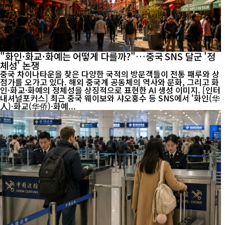
"화인·화교·화예는 어떻게 다를까?"…중국 SNS 달군 '정
체성' 논쟁
중국 차이나타운을 찾은 다양한 국적의 방문객들이 전통 패루와 상
점가를 오가고 있다. 해외 중국계 공동체의 역사와 문화, 그리고 화
인·화교·화예의 정체성을 상징적으로 표현한 AI 생성 이미지. [인터
내셔널포커스] 최근 중국 웨이보와 샤오훙수 등 SNS에서 '화인(华
人)·화교(华侨)·화예...