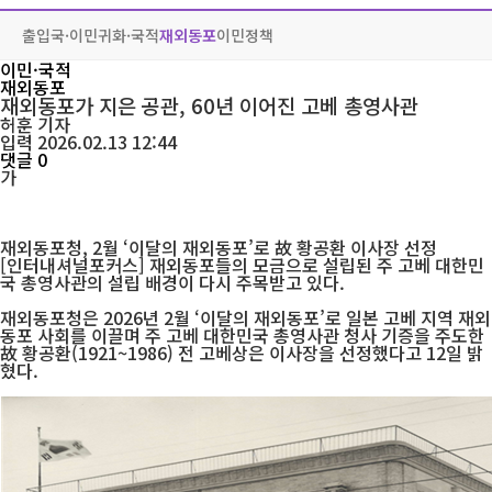
출입국·이민
귀화·국적
재외동포
이민정책
이민·국적
재외동포
재외동포가 지은 공관, 60년 이어진 고베 총영사관
허훈
기자
입력 2026.02.13 12:44
댓글 0
가
재외동포청, 2월 ‘이달의 재외동포’로 故 황공환 이사장 선정
[인터내셔널포커스] 재외동포들의 모금으로 설립된 주 고베 대한민
국 총영사관의 설립 배경이 다시 주목받고 있다.
재외동포청은 2026년 2월 ‘이달의 재외동포’로 일본 고베 지역 재외
동포 사회를 이끌며 주 고베 대한민국 총영사관 청사 기증을 주도한
故 황공환(1921~1986) 전 고베상은 이사장을 선정했다고 12일 밝
혔다.