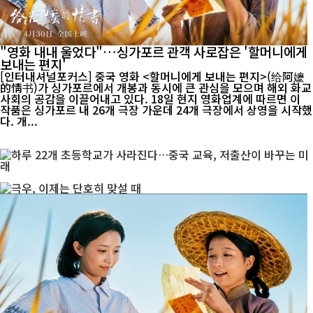
"영화 내내 울었다"…싱가포르 관객 사로잡은 '할머니에게
보내는 편지'
[인터내셔널포커스] 중국 영화 <할머니에게 보내는 편지>(给阿嬷
的情书)가 싱가포르에서 개봉과 동시에 큰 관심을 모으며 해외 화교
사회의 공감을 이끌어내고 있다. 18일 현지 영화업계에 따르면 이
작품은 싱가포르 내 26개 극장 가운데 24개 극장에서 상영을 시작했
다. 개...