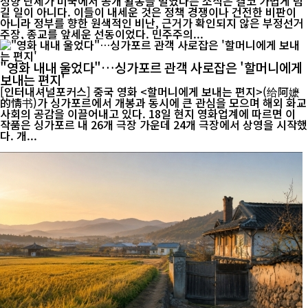
성향 단체가 미국에서 공개 활동을 벌였다는 소식은 결코 가볍게 넘
길 일이 아니다. 이들이 내세운 것은 정책 경쟁이나 건전한 비판이
아니라 정부를 향한 원색적인 비난, 근거가 확인되지 않은 부정선거
주장, 종교를 앞세운 선동이었다. 민주주의...
"영화 내내 울었다"…싱가포르 관객 사로잡은 '할머니에게
보내는 편지'
[인터내셔널포커스] 중국 영화 <할머니에게 보내는 편지>(给阿嬷
的情书)가 싱가포르에서 개봉과 동시에 큰 관심을 모으며 해외 화교
사회의 공감을 이끌어내고 있다. 18일 현지 영화업계에 따르면 이
작품은 싱가포르 내 26개 극장 가운데 24개 극장에서 상영을 시작했
다. 개...