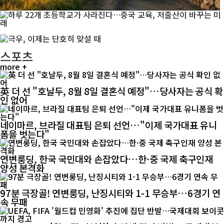
스포츠
more +
英 더 선 "호날두, 8월 8일 결혼식 예정"…당사자는 공식 확
인 없어
네이마르, 브라질 대표팀 은퇴 선언…"이제 국가대표 유니
폼을 벗는다"
연변룽딩, 한국 국민대와 손잡았다…한·중 국제 축구인재
양성 본격화
97분 극장골! 연변룽딩, 난징시티와 1-1 무승부…6경기 연
속 무패