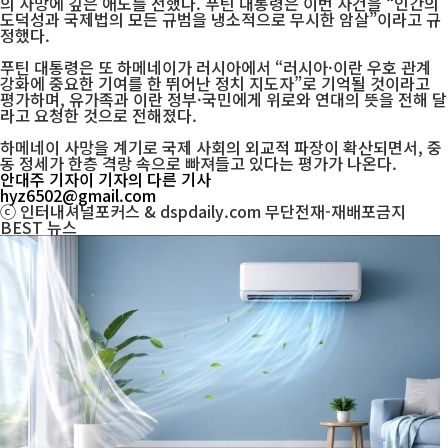
의 사망에 깊은 애도를 전했다. 푸틴 대통령은 이번 사건을 “인간의
도덕성과 국제법의 모든 규범을 냉소적으로 무시한 암살”이라고 규
정했다.
푸틴 대통령은 또 하메네이가 러시아에서 “러시아·이란 우호 관계
강화에 중요한 기여를 한 뛰어난 정치 지도자”로 기억될 것이라고
평가하며, 유가족과 이란 정부·국민에게 위로와 연대의 뜻을 전해 달
라고 요청한 것으로 전해졌다.
하메네이 사망을 계기로 국제 사회의 외교적 파장이 확산되면서, 중
동 정세가 한층 격랑 속으로 빠져들고 있다는 평가가 나온다.
안대주 기자
이 기자의 다른 기사
hyz6502@gmail.com
ⓒ 인터내셔널포커스 & dspdaily.com 무단전재-재배포금지
BEST
뉴스