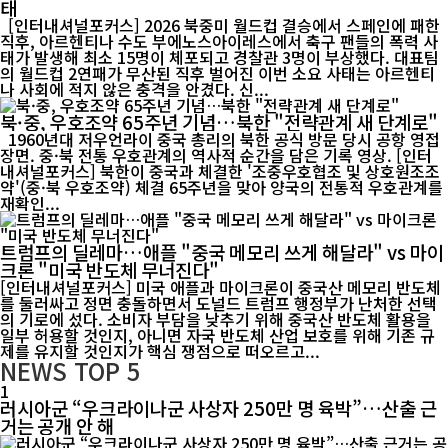
태
[인터내셔널포커스] 2026 북중미 월드컵 결승에서 스페인에 패한
직후, 아르헨티나 수도 부에노스아이레스에서 축구 팬들의 폭력 사
태가 발생해 최소 15명이 체포되고 경찰관 3명이 부상했다. 대표팀
의 월드컵 2연패가 무산된 직후 벌어진 이번 소요 사태는 아르헨티
나 사회에 적지 않은 충격을 안겼다. 신...
북·중, 우호조약 65주년 기념…북한 "전략관계 새 단계로"
1960년대 저우언라이 중국 총리의 북한 공식 방문 당시 공항 영접
장면. 중·북 전통 우호관계의 역사적 순간을 담은 기록 영상. [인터
내셔널포커스] 북한이 중국과 체결한 '조중우호협조 및 상호원조조
약'(중·북 우호조약) 체결 65주년을 맞아 양국의 전통적 우호관계를
재확인...
트럼프의 딜레마…애플 "중국 메모리 쓰게 해달라" vs 마이
크론 "미국 반도체 무너진다"
[인터내셔널포커스] 미국 애플과 마이크론이 중국산 메모리 반도체
를 둘러싸고 정면 충돌하면서 도널드 트럼프 행정부가 난처한 선택
의 기로에 섰다. 소비자 부담을 낮추기 위해 중국산 반도체 활용을
일부 허용할 것인지, 아니면 자국 반도체 산업 보호를 위해 기존 규
제를 유지할 것인지가 핵심 쟁점으로 떠오르고...
NEWS
TOP 5
1
러시아군 “우크라이나군 사상자 250만 명 육박”…산출 근
거는 공개 안 해