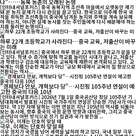
나"……동북 농촌의 오래된 논쟁
[인터내셔널포커스] 중국 동북지역 조선족 마을에서 오랫동안 제기
돼 온 농지 문제가 다시 관심을 끌고 있다. 한국으로 이주해 한국 국
적을 취득한 조선족들이 중국에 남겨둔 농지와 주택을 계속 보유해
야 하는지, 아니면 실제 농사를 짓는 주민들에게 다시 배분해야 하는
지를 둘러싼 논쟁이다....
하루 22개 초등학교가 사라진다…중국 교육, 저출산이 바꾸
는 미래
[인터내셔널포커스] 중국에서 하루 평균 22개의 초등학교가 문을 닫
고 있다. 학생 수 증가에 맞춰 학교를 늘리던 시대가 끝나고, 저출산
과 학령인구 감소에 대응하는 교육체계 재편이 본격화되고 있다. 교
육계는 이를 단순한 폐교가 아닌 '규모 확대에서 교육의 질 향상으로
전환되는 역사...
"경제보다 안보, 개혁보다 당"…시진핑 105주년 연설이 예
고한 중국의 다음 10년
[인터내셔널포커스] 2026년 7월 1일 중국공산당 창당 105주년 기
념대회에서 발표된 시진핑 국가주석의 연설은 단순한 기념사가 아니
었다. 약 1만 자에 달하는 이번 연설은 지난 105년의 역사를 되돌아
보는 동시에, 향후 중국의 국정 운영 방향과 대외전략, 그리고 중국
공산당이 어떤 방식으로 장기 집권과 국가 발전을 ...
극우, 이제는 단호히 맞설 때
극우 정치가 국경을 넘어 세력을 넓히려 하고 있다. 국내 일부 극우