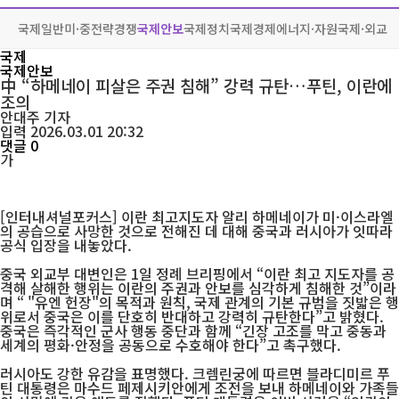
국제일반
미·중전략경쟁
국제안보
국제정치
국제경제
에너지·자원
국제·외교
국제
국제안보
中 “하메네이 피살은 주권 침해” 강력 규탄…푸틴, 이란에
조의
안대주
기자
입력 2026.03.01 20:32
댓글 0
가
[인터내셔널포커스] 이란 최고지도자 알리 하메네이가 미·이스라엘
의 공습으로 사망한 것으로 전해진 데 대해 중국과 러시아가 잇따라
공식 입장을 내놓았다.
중국 외교부 대변인은 1일 정례 브리핑에서 “이란 최고 지도자를 공
격해 살해한 행위는 이란의 주권과 안보를 심각하게 침해한 것”이라
며 “ "유엔 헌장"의 목적과 원칙, 국제 관계의 기본 규범을 짓밟은 행
위로서 중국은 이를 단호히 반대하고 강력히 규탄한다”고 밝혔다.
중국은 즉각적인 군사 행동 중단과 함께 “긴장 고조를 막고 중동과
세계의 평화·안정을 공동으로 수호해야 한다”고 촉구했다.
러시아도 강한 유감을 표명했다. 크렘린궁에 따르면 블라디미르 푸
틴 대통령은 마수드 페제시키안에게 조전을 보내 하메네이와 가족들