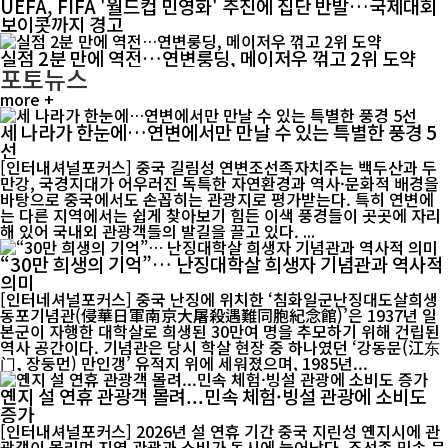
UEFA, FIFA '월드컵 민영화' 추진에 집단 반발…국제대회
보이콧까지 경고
실점 2분 만에 역전…연변룽딩, 메이저우 꺾고 2위 도약
포토뉴스
more +
세 나라가 한눈에…연변에서만 만날 수 있는 특별한 풍경 5
선
[인터내셔널포커스] 중국 길림성 연변조선족자치주는 백두산과 두
만강, 국경지대가 어우러진 독특한 자연환경과 역사·문화적 배경을
바탕으로 중국에서도 손꼽히는 관광지로 평가받는다. 특히 연변에
는 다른 지역에서는 쉽게 찾아보기 힘든 이색 풍경들이 곳곳에 자리
해 있어 국내외 관광객들의 발길을 끌고 있다. ...
“30만 희생의 기억”… 난징대학살 희생자 기념관과 역사적
의미
[인터네셔널포커스] 중국 난징에 위치한 ‘침화일군난징대도살희생
동포기념관(侵華日軍南京大屠殺遇難同胞紀念館)’은 1937년 일
본군이 자행한 대학살로 희생된 30만여 명을 추모하기 위해 건립된
역사 공간이다. 기념관은 당시 학살 현장 중 하나였던 ‘강동문(江东
门, 장둥먼) 만인갱’ 유적지 위에 세워졌으며, 1985년...
옌지 설 연휴 관광객 몰려...민속 체험·빙설 관광에 소비도
증가
[인터내셔널포커스] 2026년 설 연휴 기간 중국 지린성 옌지시에 관
광객이 몰리며 지역 관광과 소비가 동시에 늘어났다. 조선족 민속 문