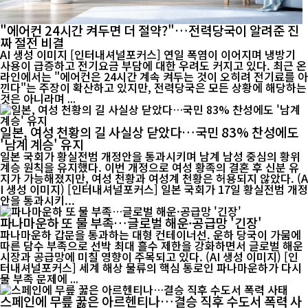
"에어컨 24시간 켜두면 더 절약?"…전력당국이 알려준 진
짜 절전 비결
AI 생성 이미지 [인터내셔널포커스] 연일 폭염이 이어지며 냉방기
사용이 급증하고 전기요금 부담에 대한 우려도 커지고 있다. 최근 온
라인에서는 "에어컨은 24시간 계속 켜두는 것이 오히려 전기료를 아
낀다"는 주장이 확산하고 있지만, 전력당국은 모든 상황에 해당하는
것은 아니라며 ...
일본, 여성 천황의 길 사실상 닫았다…국민 83% 찬성에도
'남계 계승' 유지
일본 국회가 황실전범 개정안을 통과시키며 남계 남성 중심의 황위
계승 원칙을 유지했다. 이번 개정으로 여성 황족의 결혼 후 신분 유
지가 가능해졌지만, 여성 천황과 여성계 천황은 허용되지 않았다. (A
I 생성 이미지) [인터내셔널포커스] 일본 국회가 17일 황실전범 개정
안을 통과시키...
파나마운하 또 물 부족…글로벌 해운·공급망 '긴장'
파나마운하 갑문을 통과하는 대형 컨테이너선. 운하 당국이 가뭄에
따른 담수 부족으로 선박 최대 흘수 제한을 강화하면서 글로벌 해운
시장과 공급망에 미칠 영향이 주목되고 있다. (AI 생성 이미지) [인
터내셔널포커스] 세계 해상 물류의 핵심 통로인 파나마운하가 다시
물 부족 문제에 ...
스페인에 무릎 꿇은 아르헨티나…결승 직후 수도서 폭력 사