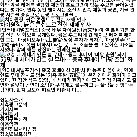
화와 겨울 레저를 결합한 체험형 프로그램이 방문 수요를 끌어올렸
다는 평가다. 연휴 동안 옌지시는 조선족 민속 체험과 공연, 겨울 관
광 시설을 중심으로 관광 프로그램을 ...
차이원징, 붉은 콘셉트로 전한 새해 인사
[인터내셔널포커스] 중국 배우 차이원징(蔡文静)이 설 분위기를 한
껏 살린 새 화보를 공개했다. 붉은 후드티에 긴 웨이브 헤어를 매치
한 그는 ‘마상바오푸(马上暴富·당장 부자가 되자)’, ‘마상톈푸(马上
添福·곧바로 복을 더하자)’라는 문구의 소품을 들고 온화한 미소를
지었다. 말의 해를 상징하는 경쾌한 콘셉...
52명 네 세대가 만든 설 무대… 중국 후베이 ‘마당 춘완’ 화
제
[인터내셔널포커스] 중국 후베이성 리촨시 한 농촌 마을에서, 연예
인도 무대 장치도 없는 ‘가족 춘완(春晚)’이 온라인에서 화제가 되고
있다. 한 집안 식구 52명, 네 세대가 한자리에 모여 직접 기획하고 출
연한 설맞이 공연이 소박한 구성에도 불구하고 큰 울림을 전했다는
평가다. 현지 보도에 따르면 리촨시 마...
신문사소개
제휴광고문의
기사제보
간편결제
정기구독신청
이용약관
개인정보처리방침
청소년보호정책