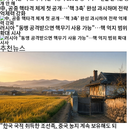
中, 공중 핵타격 체계 첫 공개…'핵 3축' 완성 과시하며 전략
억제력 강화
러시아 "동맹 공격받으면 핵무기 사용 가능"…핵 억지 범위
확대 시사
추천뉴스
"한국 국적 취득한 조선족, 중국 농지 계속 보유해도 되