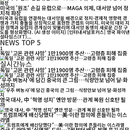
미국의 '원조' 손길 유럽으로…MAGA 의제, 대서양 넘어 정
치적 파장
미국과 유럽을 연결하는 대서양을 배경으로 정치·경제적 영향력 경
쟁과 가치 충돌을 상징적으로 표현한 콘셉트 이미지. 미국의 대외 지
원 정책과 유럽의 경계심이 맞물리며 대서양 동맹의 새로운 긴장 구
도를 형상화했다. (AI 생성 이미지) [인터내셔널포커스] 영국 파이낸
셜타임스(FT)...
NEWS
TOP 5
1
독일 ‘고온 관련 사망’ 1만1900명 추산…고령층 피해 집중
실시간뉴스
독일 ‘고온 관련 사망’ 1만1900명 추산…고령층 피해 집중
'우주 벼농사'에 담긴 중국의 큰 그림…식량안보 넘어 달·화
성까지
영국 대사, 中 ‘혁명 성지’ 옌안 방문…관계 복원 신호탄 될
까
“트럼프에게 배신당했다”…美·이란 합의에 흔들리는 이스
라엘
중국 드라마계 ‘실명제’ 도입…7월부터 배우 본명 표기 의무