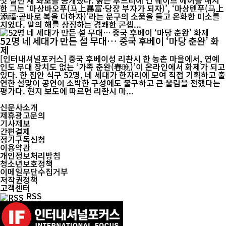
껏 살린 새 화보를 공개했다. 붉은 후드티에 긴 웨이브 헤어를 매치
한 그는 ‘마상바오푸(马上暴富·당장 부자가 되자)’, ‘마상톈푸(马上
添福·곧바로 복을 더하자)’라는 문구의 소품을 들고 온화한 미소를
지었다. 말의 해를 상징하는 경쾌한 콘셉...
52명 네 세대가 만든 설 무대… 중국 후베이 ‘마당 춘완’ 화
제
[인터내셔널포커스] 중국 후베이성 리촨시 한 농촌 마을에서, 연예
인도 무대 장치도 없는 ‘가족 춘완(春晚)’이 온라인에서 화제가 되고
있다. 한 집안 식구 52명, 네 세대가 한자리에 모여 직접 기획하고 출
연한 설맞이 공연이 소박한 구성에도 불구하고 큰 울림을 전했다는
평가다. 현지 보도에 따르면 리촨시 마...
신문사소개
제휴광고문의
기사제보
간편결제
정기구독신청
이용약관
개인정보처리방침
청소년보호정책
이메일무단수집거부
저작권정책
고객센터
RSS