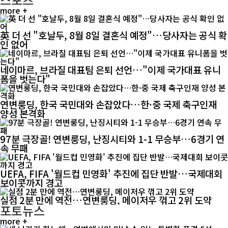
more +
英 더 선 "호날두, 8월 8일 결혼식 예정"…당사자는 공식 확
인 없어
네이마르, 브라질 대표팀 은퇴 선언…"이제 국가대표 유니
폼을 벗는다"
연변룽딩, 한국 국민대와 손잡았다…한·중 국제 축구인재
양성 본격화
97분 극장골! 연변룽딩, 난징시티와 1-1 무승부…6경기 연
속 무패
UEFA, FIFA '월드컵 민영화' 추진에 집단 반발…국제대회
보이콧까지 경고
실점 2분 만에 역전…연변룽딩, 메이저우 꺾고 2위 도약
포토뉴스
more +