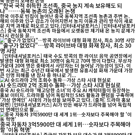
"한국 국적 취득한 조선족, 중국 농지 계속 보유해도 되
나"……동북 농촌의 오래된 논쟁
한국 이주로 빈집이 늘어난 중국 동북지역 조선족 농촌과 주변 논.
해외 이주와 인구 감소가 이어지면서 농지 이용과 관리 방식이 새로
운 지역 과제로 떠오르고 있다.(인터내셔널포커스) [인터내셔널포커
스] 중국 동북지역 조선족 마을에서 오랫동안 제기돼 온 농지 문제가
다시 관심을 끌...
"출구가 없었다"…방콕 라이브바 대형 화재 참사, 최소 30
명 사망
[인터내셔널포커스] 태국 수도 방콕의 한 라이브 음악 공연장에서
발생한 대형 화재로 최소 30명이 숨지고 70여 명이 다쳤다. 부상자
가운데 20여 명은 중태여서 사망자는 더 늘어날 가능성이 있다. 이
번 사고는 최근 수년간 태국에서 발생한 유흥시설 화재 가운데 가장
큰 인명 피해를 낸 참사 중 하나로 기...
AI 숏드라마 2억 조회수 돌파…가상 스타 시대 현실로
중국 AI 숏드라마 '해고당한 소녀'의 주요 AI 캐릭터들이 등장하는
홍보 이미지. 드라마를 넘어 독립적인 SNS 활동과 팬덤을 구축하며
'가상 연예인' 시대의 가능성을 보여주고 있다. (출처: 드라마 홍보
화면) [인터내셔널포커스] AI가 만든 배우가 드라마를 넘어 독립적
인 연예인으로 활...
중국 자동차 3억5900만 대 세계 1위…숫자보다 주목해야
할 '이동 혁명'
[인터내셔널포커스] 중국의 자동차 보유 대수가 약 3억5900만 대