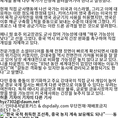
체계를 통해 다수 국가가 전쟁에 끌려들어가야 한다고 설명했다.
현재 직접 군사행동에 나선 국가는 미국과 이스라엘, 그리고 이에 대
응하는 이란 정도에 한정돼 있다. 키어스타머 영국 총리는 미국의 방
어 목적 군사작전을 위해 영국 공군기지 사용을 허용했지만, 영국은
이후 해군 구축함 1척을 중동으로 보내는 수준의 대응에 그쳤다. 키
프로스 내 영국 공군기지는 이란 드론 공격을 받은 것으로 알려졌다.
페니 웡 호주 외교장관도 군사 참여 가능성에 대해 “매우 가능성이
낮다”고 선을 그었다. 중국 역시 외교적 긴장 완화를 촉구하며 직접
개입을 자제하고 있다.
전문가들은 소셜미디어를 통해 전쟁 장면이 빠르게 확산되면서 대중
의 위기감이 커졌지만, 강대국들 역시 전면전이 가져올 비용을 잘 알
고 있어 당장 세계대전으로 비화할 가능성은 높지 않다고 보고 있다.
니콜 타운젠드 박사는 “85년 동안 세계대전이 없었던 데에는 이유가
있다”며 “갈등은 격화될 수 있지만 동시에 관리되고 봉합되기도 한
다”고 말했다.
다만 중동 충돌이 장기화하고 주요 강대국의 직접 군사 개입이 늘어
날 경우 국제 질서는 빠르게 다른 국면으로 이동할 수 있다는 우려는
여전하다. 특히 에너지 공급망과 해상 물류, 글로벌 금융시장까지 영
향을 받을 가능성이 커 국제사회는 긴장을 늦추지 않고 있다.
허훈 기자
이 기자의 다른 기사
hyz7302@daum.net
ⓒ 인터내셔널포커스 & dspdaily.com 무단전재-재배포금지
BEST
뉴스