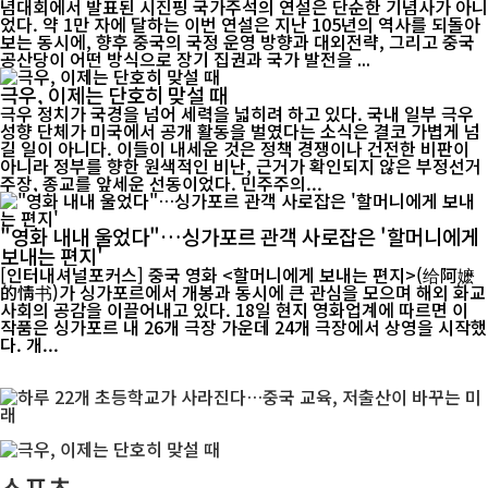
념대회에서 발표된 시진핑 국가주석의 연설은 단순한 기념사가 아니
었다. 약 1만 자에 달하는 이번 연설은 지난 105년의 역사를 되돌아
보는 동시에, 향후 중국의 국정 운영 방향과 대외전략, 그리고 중국
공산당이 어떤 방식으로 장기 집권과 국가 발전을 ...
극우, 이제는 단호히 맞설 때
극우 정치가 국경을 넘어 세력을 넓히려 하고 있다. 국내 일부 극우
성향 단체가 미국에서 공개 활동을 벌였다는 소식은 결코 가볍게 넘
길 일이 아니다. 이들이 내세운 것은 정책 경쟁이나 건전한 비판이
아니라 정부를 향한 원색적인 비난, 근거가 확인되지 않은 부정선거
주장, 종교를 앞세운 선동이었다. 민주주의...
"영화 내내 울었다"…싱가포르 관객 사로잡은 '할머니에게
보내는 편지'
[인터내셔널포커스] 중국 영화 <할머니에게 보내는 편지>(给阿嬷
的情书)가 싱가포르에서 개봉과 동시에 큰 관심을 모으며 해외 화교
사회의 공감을 이끌어내고 있다. 18일 현지 영화업계에 따르면 이
작품은 싱가포르 내 26개 극장 가운데 24개 극장에서 상영을 시작했
다. 개...
스포츠