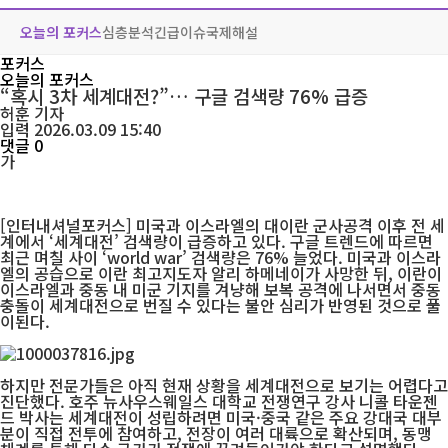
오늘의 포커스
심층분석
긴급이슈
국제해설
포커스
오늘의 포커스
“혹시 3차 세계대전?”… 구글 검색량 76% 급증
허훈
기자
입력 2026.03.09 15:40
댓글 0
가
[인터내셔널포커스] 미국과 이스라엘의 대이란 군사공격 이후 전 세
계에서 ‘세계대전’ 검색량이 급증하고 있다. 구글 트렌드에 따르면
최근 며칠 사이 ‘world war’ 검색량은 76% 늘었다. 미국과 이스라
엘의 공습으로 이란 최고지도자 알리 하메네이가 사망한 뒤, 이란이
이스라엘과 중동 내 미군 기지를 겨냥해 보복 공격에 나서면서 중동
충돌이 세계대전으로 번질 수 있다는 불안 심리가 반영된 것으로 풀
이된다.
하지만 전문가들은 아직 현재 상황을 세계대전으로 보기는 어렵다고
진단했다. 호주 뉴사우스웨일스 대학교 전쟁연구 강사 니콜 타운젠
드 박사는 세계대전이 성립하려면 미국·중국 같은 주요 강대국 대부
분이 직접 전투에 참여하고, 전장이 여러 대륙으로 확산되며, 동맹