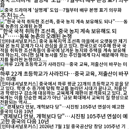
화
추천뉴스
"한국 국적 취득한 조선족, 중국 농지 계속 보유해도 되
나"……동북 농촌의 오래된 논쟁
[인터내셔널포커스] 중국 동북지역 조선족 마을에서 오랫동안 제기
돼 온 농지 문제가 다시 관심을 끌고 있다. 한국으로 이주해 한국 국
적을 취득한 조선족들이 중국에 남겨둔 농지와 주택을 계속 보유해
야 하는지, 아니면 실제 농사를 짓는 주민들에게 다시 배분해야 하는
지를 둘러싼 논쟁이다....
하루 22개 초등학교가 사라진다…중국 교육, 저출산이 바꾸
는 미래
[인터내셔널포커스] 중국에서 하루 평균 22개의 초등학교가 문을 닫
고 있다. 학생 수 증가에 맞춰 학교를 늘리던 시대가 끝나고, 저출산
과 학령인구 감소에 대응하는 교육체계 재편이 본격화되고 있다. 교
육계는 이를 단순한 폐교가 아닌 '규모 확대에서 교육의 질 향상으로
전환되는 역사...
"경제보다 안보, 개혁보다 당"…시진핑 105주년 연설이 예
고한 중국의 다음 10년
[인터내셔널포커스] 2026년 7월 1일 중국공산당 창당 105주년 기