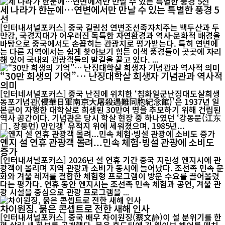
세 나라가 한눈에…연변에서만 만날 수 있는 특별한 풍경 5
선
[인터내셔널포커스] 중국 길림성 연변조선족자치주는 백두산과 두
만강, 국경지대가 어우러진 독특한 자연환경과 역사·문화적 배경을
바탕으로 중국에서도 손꼽히는 관광지로 평가받는다. 특히 연변에
는 다른 지역에서는 쉽게 찾아보기 힘든 이색 풍경들이 곳곳에 자리
해 있어 국내외 관광객들의 발길을 끌고 있다. ...
“30만 희생의 기억”… 난징대학살 희생자 기념관과 역사적
의미
[인터네셔널포커스] 중국 난징에 위치한 ‘침화일군난징대도살희생
동포기념관(侵華日軍南京大屠殺遇難同胞紀念館)’은 1937년 일
본군이 자행한 대학살로 희생된 30만여 명을 추모하기 위해 건립된
역사 공간이다. 기념관은 당시 학살 현장 중 하나였던 ‘강동문(江东
门, 장둥먼) 만인갱’ 유적지 위에 세워졌으며, 1985년...
옌지 설 연휴 관광객 몰려...민속 체험·빙설 관광에 소비도
증가
[인터내셔널포커스] 2026년 설 연휴 기간 중국 지린성 옌지시에 관
광객이 몰리며 지역 관광과 소비가 동시에 늘어났다. 조선족 민속 문
화와 겨울 레저를 결합한 체험형 프로그램이 방문 수요를 끌어올렸
다는 평가다. 연휴 동안 옌지시는 조선족 민속 체험과 공연, 겨울 관
광 시설을 중심으로 관광 프로그램을 ...
차이원징, 붉은 콘셉트로 전한 새해 인사
[인터내셔널포커스] 중국 배우 차이원징(蔡文静)이 설 분위기를 한