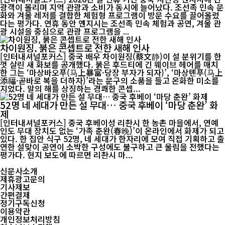
광객이 몰리며 지역 관광과 소비가 동시에 늘어났다. 조선족 민속 문
화와 겨울 레저를 결합한 체험형 프로그램이 방문 수요를 끌어올렸
다는 평가다. 연휴 동안 옌지시는 조선족 민속 체험과 공연, 겨울 관
광 시설을 중심으로 관광 프로그램을 ...
차이원징, 붉은 콘셉트로 전한 새해 인사
[인터내셔널포커스] 중국 배우 차이원징(蔡文静)이 설 분위기를 한
껏 살린 새 화보를 공개했다. 붉은 후드티에 긴 웨이브 헤어를 매치
한 그는 ‘마상바오푸(马上暴富·당장 부자가 되자)’, ‘마상톈푸(马上
添福·곧바로 복을 더하자)’라는 문구의 소품을 들고 온화한 미소를
지었다. 말의 해를 상징하는 경쾌한 콘셉...
52명 네 세대가 만든 설 무대… 중국 후베이 ‘마당 춘완’ 화
제
[인터내셔널포커스] 중국 후베이성 리촨시 한 농촌 마을에서, 연예
인도 무대 장치도 없는 ‘가족 춘완(春晚)’이 온라인에서 화제가 되고
있다. 한 집안 식구 52명, 네 세대가 한자리에 모여 직접 기획하고 출
연한 설맞이 공연이 소박한 구성에도 불구하고 큰 울림을 전했다는
평가다. 현지 보도에 따르면 리촨시 마...
신문사소개
제휴광고문의
기사제보
간편결제
정기구독신청
이용약관
개인정보처리방침