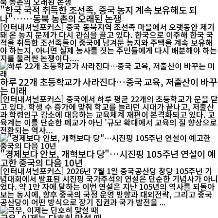
"한국 국적 취득한 조선족, 중국 농지 계속 보유해도 되
나"……동북 농촌의 오래된 논쟁
[인터내셔널포커스] 중국 동북지역 조선족 마을에서 오랫동안 제기
돼 온 농지 문제가 다시 관심을 끌고 있다. 한국으로 이주해 한국 국
적을 취득한 조선족들이 중국에 남겨둔 농지와 주택을 계속 보유해
야 하는지, 아니면 실제 농사를 짓는 주민들에게 다시 배분해야 하는
지를 둘러싼 논쟁이다....
하루 22개 초등학교가 사라진다…중국 교육, 저출산이 바꾸
는 미래
[인터내셔널포커스] 중국에서 하루 평균 22개의 초등학교가 문을 닫
고 있다. 학생 수 증가에 맞춰 학교를 늘리던 시대가 끝나고, 저출산
과 학령인구 감소에 대응하는 교육체계 재편이 본격화되고 있다. 교
육계는 이를 단순한 폐교가 아닌 '규모 확대에서 교육의 질 향상으로
전환되는 역사...
"경제보다 안보, 개혁보다 당"…시진핑 105주년 연설이 예
고한 중국의 다음 10년
[인터내셔널포커스] 2026년 7월 1일 중국공산당 창당 105주년 기
념대회에서 발표된 시진핑 국가주석의 연설은 단순한 기념사가 아니
었다. 약 1만 자에 달하는 이번 연설은 지난 105년의 역사를 되돌아
보는 동시에, 향후 중국의 국정 운영 방향과 대외전략, 그리고 중국
공산당이 어떤 방식으로 장기 집권과 국가 발전을 ...
극우, 이제는 단호히 맞설 때