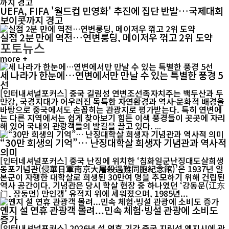
UEFA, FIFA '월드컵 민영화' 추진에 집단 반발…국제대회
보이콧까지 경고
실점 2분 만에 역전…연변룽딩, 메이저우 꺾고 2위 도약
포토뉴스
more +
세 나라가 한눈에…연변에서만 만날 수 있는 특별한 풍경 5
선
[인터내셔널포커스] 중국 길림성 연변조선족자치주는 백두산과 두
만강, 국경지대가 어우러진 독특한 자연환경과 역사·문화적 배경을
바탕으로 중국에서도 손꼽히는 관광지로 평가받는다. 특히 연변에
는 다른 지역에서는 쉽게 찾아보기 힘든 이색 풍경들이 곳곳에 자리
해 있어 국내외 관광객들의 발길을 끌고 있다. ...
“30만 희생의 기억”… 난징대학살 희생자 기념관과 역사적
의미
[인터네셔널포커스] 중국 난징에 위치한 ‘침화일군난징대도살희생
동포기념관(侵華日軍南京大屠殺遇難同胞紀念館)’은 1937년 일
본군이 자행한 대학살로 희생된 30만여 명을 추모하기 위해 건립된
역사 공간이다. 기념관은 당시 학살 현장 중 하나였던 ‘강동문(江东
门, 장둥먼) 만인갱’ 유적지 위에 세워졌으며, 1985년...
옌지 설 연휴 관광객 몰려...민속 체험·빙설 관광에 소비도
증가
[인터내셔널포커스] 2026년 설 연휴 기간 중국 지린성 옌지시에 관