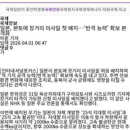
국제일반
미·중전략경쟁
국제안보
국제정치
국제경제
에너지·자원
국제·외교
국제
국제안보
일본, 본토에 장거리 미사일 첫 배치…‘반격 능력’ 확보 본
격화
허훈
기자
입력 2026.04.01 06:47
댓글 0
가
[인터내셔널포커스] 일본이 본토에 장거리 미사일을 처음 배치하며
‘적 기지 공격 능력(반격 능력)’ 확보에 속도를 내고 있다. 주변 안보
환경 변화에 대응한 조치로, 동북아 군사 균형에도 영향을 미칠 수
있다는 관측이 나온다.
일본 방위성은 31일 육상자위대가 구마모토시와 시즈오카현 기지에
장거리 타격이 가능한 신형 미사일을 배치했다고 밝혔다. 이 같은 사
실은 NHK 등 일본 주요 언론을 통해서도 확인됐다.
이번에 배치된 무기는 일본이 자체 개발한 ‘25식 지대함 미사일’과
‘25식 고속 활공탄’이다. 지대함 미사일은 이동식 발사 차량에서 운
용되며 사거리 약 1000㎞ 수준으로 알려졌다. 고속 활공탄은 현재
수백㎞급이지만, 향후 2000㎞ 수준으로 성능을 확대하는 방안이 추