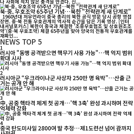
나 사회에 적지 않은 충격을 안겼다. 신...
북·중, 우호조약 65주년 기념…북한 "전략관계 새 단계로"
1960년대 저우언라이 중국 총리의 북한 공식 방문 당시 공항 영접
장면. 중·북 전통 우호관계의 역사적 순간을 담은 기록 영상. [인터
내셔널포커스] 북한이 중국과 체결한 '조중우호협조 및 상호원조조
약'(중·북 우호조약) 체결 65주년을 맞아 양국의 전통적 우호관계를
재확인...
NEWS
TOP 5
1
러시아 "동맹 공격받으면 핵무기 사용 가능"…핵 억지 범위
확대 시사
2
러시아군 “우크라이나군 사상자 250만 명 육박”…산출 근
거는 공개 안 해
3
中, 공중 핵타격 체계 첫 공개…'핵 3축' 완성 과시하며 전략
억제력 강화
4
중국 탄도미사일 2800여 발 추정…제1도련선 넘어 괌까지
사정권