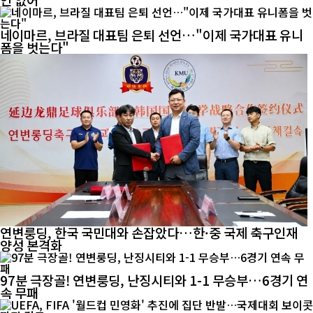
네이마르, 브라질 대표팀 은퇴 선언…"이제 국가대표 유니
폼을 벗는다"
연변룽딩, 한국 국민대와 손잡았다…한·중 국제 축구인재
양성 본격화
97분 극장골! 연변룽딩, 난징시티와 1-1 무승부…6경기 연
속 무패