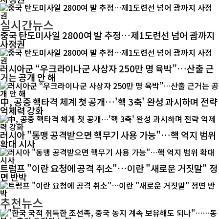
실시간뉴스
중국 탄도미사일 2800여 발 추정…제1도련선 넘어 괌까지
사정권
러시아군 “우크라이나군 사상자 250만 명 육박”…산출 근
거는 공개 안 해
中, 공중 핵타격 체계 첫 공개…'핵 3축' 완성 과시하며 전략
억제력 강화
러시아 "동맹 공격받으면 핵무기 사용 가능"…핵 억지 범위
확대 시사
트럼프 "이란 요청에 공격 취소"…이란 "새로운 거짓말" 정
면 반박
추천뉴스