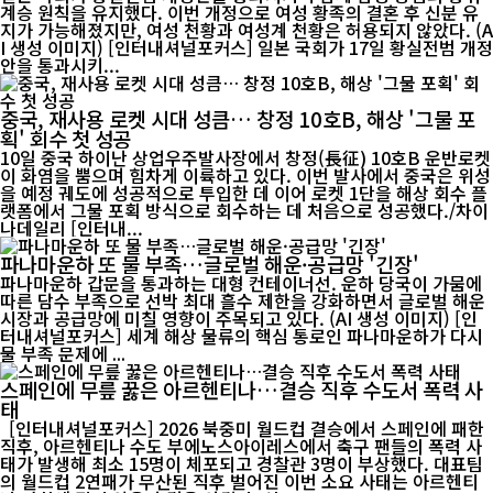
계승 원칙을 유지했다. 이번 개정으로 여성 황족의 결혼 후 신분 유
지가 가능해졌지만, 여성 천황과 여성계 천황은 허용되지 않았다. (A
I 생성 이미지) [인터내셔널포커스] 일본 국회가 17일 황실전범 개정
안을 통과시키...
중국, 재사용 로켓 시대 성큼… 창정 10호B, 해상 '그물 포
획' 회수 첫 성공
10일 중국 하이난 상업우주발사장에서 창정(長征) 10호B 운반로켓
이 화염을 뿜으며 힘차게 이륙하고 있다. 이번 발사에서 중국은 위성
을 예정 궤도에 성공적으로 투입한 데 이어 로켓 1단을 해상 회수 플
랫폼에서 그물 포획 방식으로 회수하는 데 처음으로 성공했다./차이
나데일리 [인터내...
파나마운하 또 물 부족…글로벌 해운·공급망 '긴장'
파나마운하 갑문을 통과하는 대형 컨테이너선. 운하 당국이 가뭄에
따른 담수 부족으로 선박 최대 흘수 제한을 강화하면서 글로벌 해운
시장과 공급망에 미칠 영향이 주목되고 있다. (AI 생성 이미지) [인
터내셔널포커스] 세계 해상 물류의 핵심 통로인 파나마운하가 다시
물 부족 문제에 ...
스페인에 무릎 꿇은 아르헨티나…결승 직후 수도서 폭력 사
태
[인터내셔널포커스] 2026 북중미 월드컵 결승에서 스페인에 패한
직후, 아르헨티나 수도 부에노스아이레스에서 축구 팬들의 폭력 사
태가 발생해 최소 15명이 체포되고 경찰관 3명이 부상했다. 대표팀
의 월드컵 2연패가 무산된 직후 벌어진 이번 소요 사태는 아르헨티