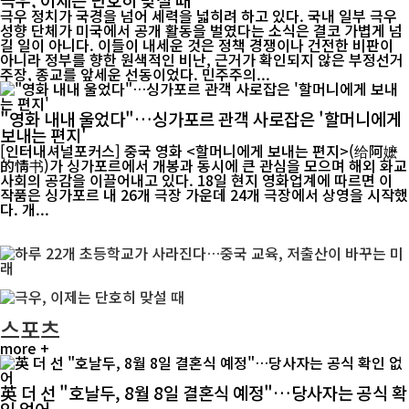
극우 정치가 국경을 넘어 세력을 넓히려 하고 있다. 국내 일부 극우
성향 단체가 미국에서 공개 활동을 벌였다는 소식은 결코 가볍게 넘
길 일이 아니다. 이들이 내세운 것은 정책 경쟁이나 건전한 비판이
아니라 정부를 향한 원색적인 비난, 근거가 확인되지 않은 부정선거
주장, 종교를 앞세운 선동이었다. 민주주의...
"영화 내내 울었다"…싱가포르 관객 사로잡은 '할머니에게
보내는 편지'
[인터내셔널포커스] 중국 영화 <할머니에게 보내는 편지>(给阿嬷
的情书)가 싱가포르에서 개봉과 동시에 큰 관심을 모으며 해외 화교
사회의 공감을 이끌어내고 있다. 18일 현지 영화업계에 따르면 이
작품은 싱가포르 내 26개 극장 가운데 24개 극장에서 상영을 시작했
다. 개...
스포츠
more +
英 더 선 "호날두, 8월 8일 결혼식 예정"…당사자는 공식 확
인 없어