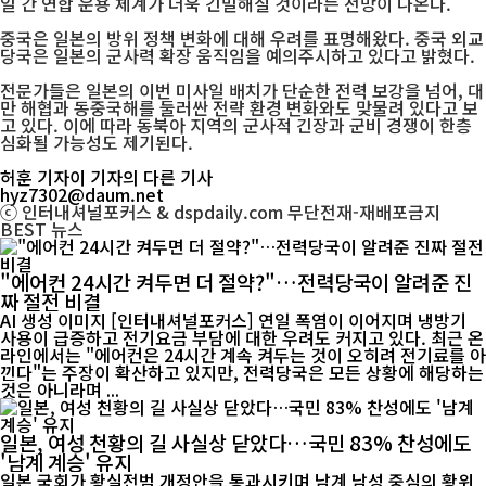
일 간 연합 운용 체계가 더욱 긴밀해질 것이라는 전망이 나온다.
중국은 일본의 방위 정책 변화에 대해 우려를 표명해왔다. 중국 외교
당국은 일본의 군사력 확장 움직임을 예의주시하고 있다고 밝혔다.
전문가들은 일본의 이번 미사일 배치가 단순한 전력 보강을 넘어, 대
만 해협과 동중국해를 둘러싼 전략 환경 변화와도 맞물려 있다고 보
고 있다. 이에 따라 동북아 지역의 군사적 긴장과 군비 경쟁이 한층
심화될 가능성도 제기된다.
허훈 기자
이 기자의 다른 기사
hyz7302@daum.net
ⓒ 인터내셔널포커스 & dspdaily.com 무단전재-재배포금지
BEST
뉴스
"에어컨 24시간 켜두면 더 절약?"…전력당국이 알려준 진
짜 절전 비결
AI 생성 이미지 [인터내셔널포커스] 연일 폭염이 이어지며 냉방기
사용이 급증하고 전기요금 부담에 대한 우려도 커지고 있다. 최근 온
라인에서는 "에어컨은 24시간 계속 켜두는 것이 오히려 전기료를 아
낀다"는 주장이 확산하고 있지만, 전력당국은 모든 상황에 해당하는
것은 아니라며 ...
일본, 여성 천황의 길 사실상 닫았다…국민 83% 찬성에도
'남계 계승' 유지
일본 국회가 황실전범 개정안을 통과시키며 남계 남성 중심의 황위