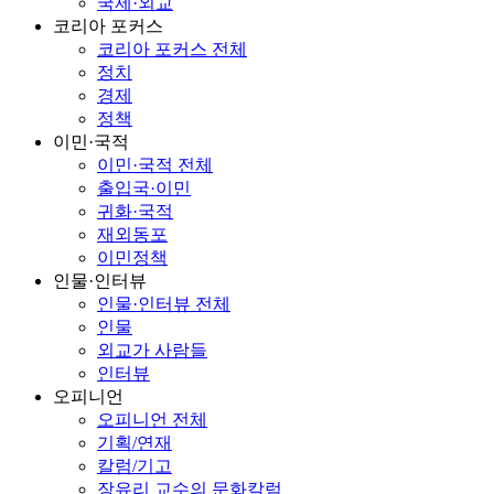
국제·외교
코리아 포커스
코리아 포커스 전체
정치
경제
정책
이민·국적
이민·국적 전체
출입국·이민
귀화·국적
재외동포
이민정책
인물·인터뷰
인물·인터뷰 전체
인물
외교가 사람들
인터뷰
오피니언
오피니언 전체
기획/연재
칼럼/기고
장유리 교수의 문화칼럼