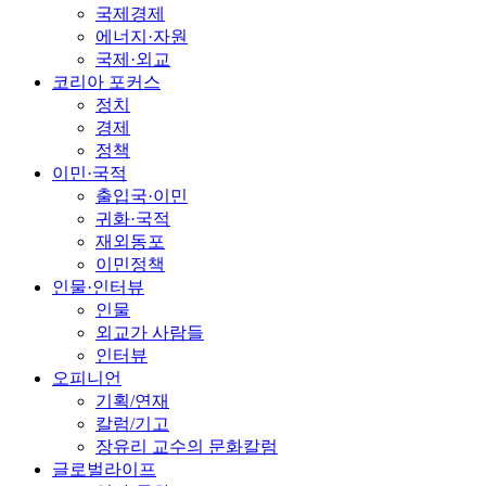
국제경제
에너지·자원
국제·외교
코리아 포커스
정치
경제
정책
이민·국적
출입국·이민
귀화·국적
재외동포
이민정책
인물·인터뷰
인물
외교가 사람들
인터뷰
오피니언
기획/연재
칼럼/기고
장유리 교수의 문화칼럼
글로벌라이프