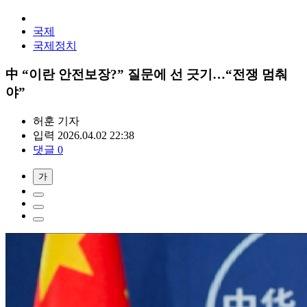
국제
국제정치
中 “이란 안전보장?” 질문에 선 긋기…“전쟁 멈춰
야”
허훈
기자
입력 2026.04.02 22:38
댓글 0
가