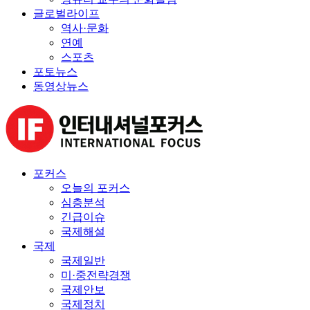
글로벌라이프
역사·문화
연예
스포츠
포토뉴스
동영상뉴스
포커스
오늘의 포커스
심층분석
긴급이슈
국제해설
국제
국제일반
미·중전략경쟁
국제안보
국제정치