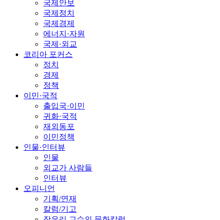
국제안보
국제정치
국제경제
에너지·자원
국제·외교
코리아 포커스
정치
경제
정책
이민·국적
출입국·이민
귀화·국적
재외동포
이민정책
인물·인터뷰
인물
외교가 사람들
인터뷰
오피니언
기획/연재
칼럼/기고
장유리 교수의 문화칼럼