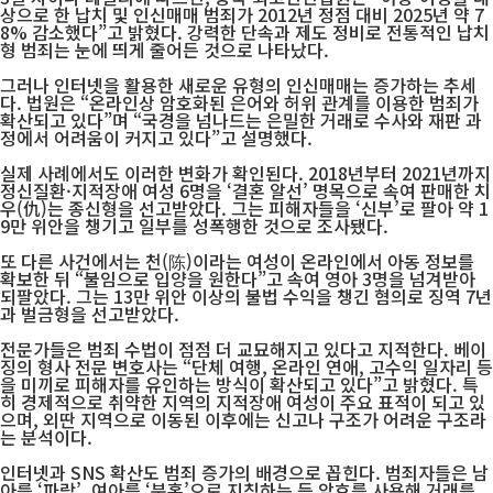
상으로 한 납치 및 인신매매 범죄가 2012년 정점 대비 2025년 약 7
8% 감소했다”고 밝혔다. 강력한 단속과 제도 정비로 전통적인 납치
형 범죄는 눈에 띄게 줄어든 것으로 나타났다.
그러나 인터넷을 활용한 새로운 유형의 인신매매는 증가하는 추세
다. 법원은 “온라인상 암호화된 은어와 허위 관계를 이용한 범죄가
확산되고 있다”며 “국경을 넘나드는 은밀한 거래로 수사와 재판 과
정에서 어려움이 커지고 있다”고 설명했다.
실제 사례에서도 이러한 변화가 확인된다. 2018년부터 2021년까지
정신질환·지적장애 여성 6명을 ‘결혼 알선’ 명목으로 속여 판매한 치
우(仇)는 종신형을 선고받았다. 그는 피해자들을 ‘신부’로 팔아 약 1
9만 위안을 챙기고 일부를 성폭행한 것으로 조사됐다.
또 다른 사건에서는 천(陈)이라는 여성이 온라인에서 아동 정보를
확보한 뒤 “불임으로 입양을 원한다”고 속여 영아 3명을 넘겨받아
되팔았다. 그는 13만 위안 이상의 불법 수익을 챙긴 혐의로 징역 7년
과 벌금형을 선고받았다.
전문가들은 범죄 수법이 점점 더 교묘해지고 있다고 지적한다. 베이
징의 형사 전문 변호사는 “단체 여행, 온라인 연애, 고수익 일자리 등
을 미끼로 피해자를 유인하는 방식이 확산되고 있다”고 밝혔다. 특
히 경제적으로 취약한 지역의 지적장애 여성이 주요 표적이 되고 있
으며, 외딴 지역으로 이동된 이후에는 신고나 구조가 어려운 구조라
는 분석이다.
인터넷과 SNS 확산도 범죄 증가의 배경으로 꼽힌다. 범죄자들은 남
아를 ‘파랑’, 여아를 ‘분홍’으로 지칭하는 등 암호를 사용해 거래를