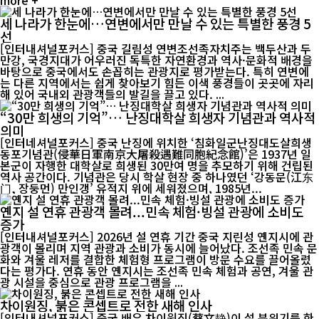
more +
세 나라가 한눈에…연변에서만 만날 수 있는 특별한 풍경 5
선
[인터내셔널포커스] 중국 길림성 연변조선족자치주는 백두산과 두
만강, 국경지대가 어우러진 독특한 자연환경과 역사·문화적 배경을
바탕으로 중국에서도 손꼽히는 관광지로 평가받는다. 특히 연변에
는 다른 지역에서는 쉽게 찾아보기 힘든 이색 풍경들이 곳곳에 자리
해 있어 국내외 관광객들의 발길을 끌고 있다. ...
“30만 희생의 기억”… 난징대학살 희생자 기념관과 역사적
의미
[인터네셔널포커스] 중국 난징에 위치한 ‘침화일군난징대도살희생
동포기념관(侵華日軍南京大屠殺遇難同胞紀念館)’은 1937년 일
본군이 자행한 대학살로 희생된 30만여 명을 추모하기 위해 건립된
역사 공간이다. 기념관은 당시 학살 현장 중 하나였던 ‘강동문(江东
门, 장둥먼) 만인갱’ 유적지 위에 세워졌으며, 1985년...
옌지 설 연휴 관광객 몰려...민속 체험·빙설 관광에 소비도
증가
[인터내셔널포커스] 2026년 설 연휴 기간 중국 지린성 옌지시에 관
광객이 몰리며 지역 관광과 소비가 동시에 늘어났다. 조선족 민속 문
화와 겨울 레저를 결합한 체험형 프로그램이 방문 수요를 끌어올렸
다는 평가다. 연휴 동안 옌지시는 조선족 민속 체험과 공연, 겨울 관
광 시설을 중심으로 관광 프로그램을 ...
차이원징, 붉은 콘셉트로 전한 새해 인사
[인터내셔널포커스] 중국 배우 차이원징(蔡文静)이 설 분위기를 한