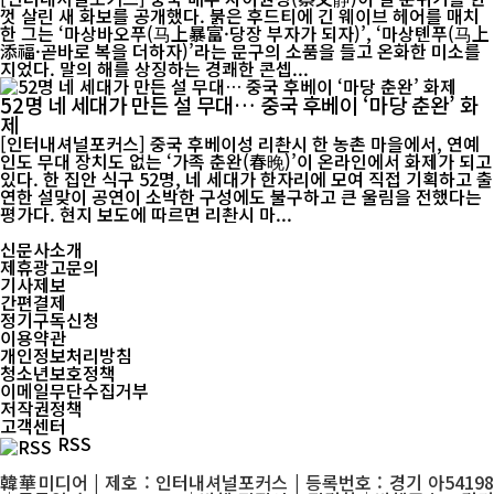
껏 살린 새 화보를 공개했다. 붉은 후드티에 긴 웨이브 헤어를 매치
한 그는 ‘마상바오푸(马上暴富·당장 부자가 되자)’, ‘마상톈푸(马上
添福·곧바로 복을 더하자)’라는 문구의 소품을 들고 온화한 미소를
지었다. 말의 해를 상징하는 경쾌한 콘셉...
52명 네 세대가 만든 설 무대… 중국 후베이 ‘마당 춘완’ 화
제
[인터내셔널포커스] 중국 후베이성 리촨시 한 농촌 마을에서, 연예
인도 무대 장치도 없는 ‘가족 춘완(春晚)’이 온라인에서 화제가 되고
있다. 한 집안 식구 52명, 네 세대가 한자리에 모여 직접 기획하고 출
연한 설맞이 공연이 소박한 구성에도 불구하고 큰 울림을 전했다는
평가다. 현지 보도에 따르면 리촨시 마...
신문사소개
제휴광고문의
기사제보
간편결제
정기구독신청
이용약관
개인정보처리방침
청소년보호정책
이메일무단수집거부
저작권정책
고객센터
RSS
韓華미디어 | 제호 : 인터내셔널포커스 | 등록번호 : 경기 아54198