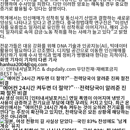
진행하며 수사망을 피한다. 다만 이러한 암호는 해독될 경우 중요한
증거로 활용될 수 있다는 설명이다.
학계에서는 인신매매가 성착취 및 통신사기 산업과 결합하는 새로운
양상도 나타나고 있다고 경고한다. 중국정법대학 연구진은 “미성년
자를 유흥업소 일자리로 유인한 뒤 성착취로 이어지거나, 해외 고수
익 일자리로 속여 감금·노동 착취를 하는 사례가 늘고 있다”고 밝혔
다.
전문가들은 대응 강화를 위해 DNA 기술과 인공지능(AI), 빅데이터
활용이 필요하다고 강조했다. 디지털 공간으로 이동한 인신매매를
차단하기 위해 수사 방식과 법제 정비가 병행돼야 한다는 지적이다.
화영 기자
이 기자의 다른 기사
hanhua2004@qq.com
ⓒ 인터내셔널포커스 & dspdaily.com 무단전재-재배포금지
BEST
뉴스
"에어컨 24시간 켜두면 더 절약?"…전력당국이 알려준 진
짜 절전 비결
AI 생성 이미지 [인터내셔널포커스] 연일 폭염이 이어지며 냉방기
사용이 급증하고 전기요금 부담에 대한 우려도 커지고 있다. 최근 온
라인에서는 "에어컨은 24시간 계속 켜두는 것이 오히려 전기료를 아
낀다"는 주장이 확산하고 있지만, 전력당국은 모든 상황에 해당하는
것은 아니라며 ...