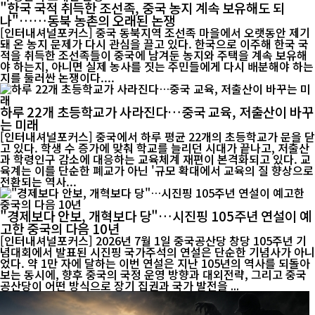
"한국 국적 취득한 조선족, 중국 농지 계속 보유해도 되
나"……동북 농촌의 오래된 논쟁
[인터내셔널포커스] 중국 동북지역 조선족 마을에서 오랫동안 제기
돼 온 농지 문제가 다시 관심을 끌고 있다. 한국으로 이주해 한국 국
적을 취득한 조선족들이 중국에 남겨둔 농지와 주택을 계속 보유해
야 하는지, 아니면 실제 농사를 짓는 주민들에게 다시 배분해야 하는
지를 둘러싼 논쟁이다....
하루 22개 초등학교가 사라진다…중국 교육, 저출산이 바꾸
는 미래
[인터내셔널포커스] 중국에서 하루 평균 22개의 초등학교가 문을 닫
고 있다. 학생 수 증가에 맞춰 학교를 늘리던 시대가 끝나고, 저출산
과 학령인구 감소에 대응하는 교육체계 재편이 본격화되고 있다. 교
육계는 이를 단순한 폐교가 아닌 '규모 확대에서 교육의 질 향상으로
전환되는 역사...
"경제보다 안보, 개혁보다 당"…시진핑 105주년 연설이 예
고한 중국의 다음 10년
[인터내셔널포커스] 2026년 7월 1일 중국공산당 창당 105주년 기
념대회에서 발표된 시진핑 국가주석의 연설은 단순한 기념사가 아니
었다. 약 1만 자에 달하는 이번 연설은 지난 105년의 역사를 되돌아
보는 동시에, 향후 중국의 국정 운영 방향과 대외전략, 그리고 중국
공산당이 어떤 방식으로 장기 집권과 국가 발전을 ...