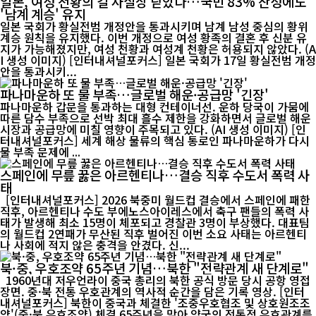
일본, 여성 천황의 길 사실상 닫았다…국민 83% 찬성에도
'남계 계승' 유지
일본 국회가 황실전범 개정안을 통과시키며 남계 남성 중심의 황위
계승 원칙을 유지했다. 이번 개정으로 여성 황족의 결혼 후 신분 유
지가 가능해졌지만, 여성 천황과 여성계 천황은 허용되지 않았다. (A
I 생성 이미지) [인터내셔널포커스] 일본 국회가 17일 황실전범 개정
안을 통과시키...
파나마운하 또 물 부족…글로벌 해운·공급망 '긴장'
파나마운하 갑문을 통과하는 대형 컨테이너선. 운하 당국이 가뭄에
따른 담수 부족으로 선박 최대 흘수 제한을 강화하면서 글로벌 해운
시장과 공급망에 미칠 영향이 주목되고 있다. (AI 생성 이미지) [인
터내셔널포커스] 세계 해상 물류의 핵심 통로인 파나마운하가 다시
물 부족 문제에 ...
스페인에 무릎 꿇은 아르헨티나…결승 직후 수도서 폭력 사
태
[인터내셔널포커스] 2026 북중미 월드컵 결승에서 스페인에 패한
직후, 아르헨티나 수도 부에노스아이레스에서 축구 팬들의 폭력 사
태가 발생해 최소 15명이 체포되고 경찰관 3명이 부상했다. 대표팀
의 월드컵 2연패가 무산된 직후 벌어진 이번 소요 사태는 아르헨티
나 사회에 적지 않은 충격을 안겼다. 신...
북·중, 우호조약 65주년 기념…북한 "전략관계 새 단계로"
1960년대 저우언라이 중국 총리의 북한 공식 방문 당시 공항 영접
장면. 중·북 전통 우호관계의 역사적 순간을 담은 기록 영상. [인터
내셔널포커스] 북한이 중국과 체결한 '조중우호협조 및 상호원조조
약'(중·북 우호조약) 체결 65주년을 맞아 양국의 전통적 우호관계를