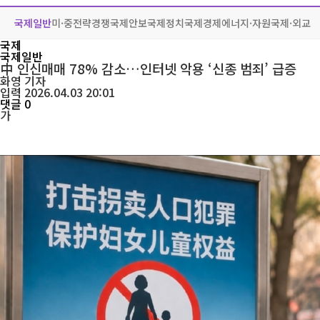
국제일반
미·중전략경쟁
국제안보
국제정치
국제경제
에너지·자원
국제·외교
국제
국제일반
中 인신매매 78% 감소…인터넷 악용 ‘신종 범죄’ 급증
화영
기자
입력 2026.04.03 20:01
댓글 0
가