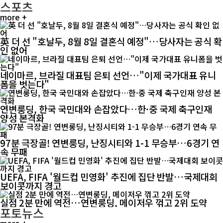
스포츠
more +
英 더 선 "호날두, 8월 8일 결혼식 예정"…당사자는 공식 확
인 없어
네이마르, 브라질 대표팀 은퇴 선언…"이제 국가대표 유니
폼을 벗는다"
연변룽딩, 한국 국민대와 손잡았다…한·중 국제 축구인재
양성 본격화
97분 극장골! 연변룽딩, 난징시티와 1-1 무승부…6경기 연
속 무패
UEFA, FIFA '월드컵 민영화' 추진에 집단 반발…국제대회
보이콧까지 경고
실점 2분 만에 역전…연변룽딩, 메이저우 꺾고 2위 도약
포토뉴스