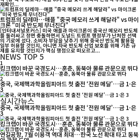
재확인...
트럼프의 딜레마…애플 "중국 메모리 쓰게 해달라" vs 마이
크론 "미국 반도체 무너진다"
[인터내셔널포커스] 미국 애플과 마이크론이 중국산 메모리 반도체
를 둘러싸고 정면 충돌하면서 도널드 트럼프 행정부가 난처한 선택
의 기로에 섰다. 소비자 부담을 낮추기 위해 중국산 반도체 활용을
일부 허용할 것인지, 아니면 자국 반도체 산업 보호를 위해 기존 규
제를 유지할 것인지가 핵심 쟁점으로 떠오르고...
NEWS
TOP 5
1
킹크랩이 바꾼 국경도시…훈춘, 동북아 물류 관문으로 뛰다
2
중국, 국제핵과학올림피아드 첫 출전 ‘전원 메달’…금 1·은
3
실시간뉴스
중국, 국제핵과학올림피아드 첫 출전 ‘전원 메달’…금 1·은
3
킹크랩이 바꾼 국경도시…훈춘, 동북아 물류 관문으로 뛰다
연길공항, 7월 이용객 역대 최대…한국 노선 확대 타고 동북
아 관문 도약