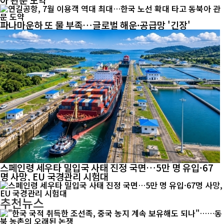
파나마운하 또 물 부족…글로벌 해운·공급망 '긴장'
스페인령 세우타 밀입국 사태 진정 국면…5만 명 유입·67
명 사망, EU 국경관리 시험대
추천뉴스