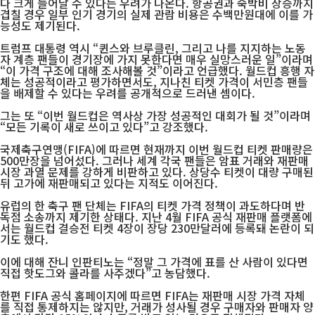
다 크게 늘어날 수 있다는 우려가 나온다. 항공권과 숙박비 상승까지
겹칠 경우 일부 인기 경기의 실제 관람 비용은 수백만원대에 이를 가
능성도 제기된다.
트럼프 대통령 역시 “퀸스와 브루클린, 그리고 나를 지지하는 노동
자 계층 팬들이 경기장에 가지 못한다면 매우 실망스러운 일”이라며
“이 가격 구조에 대해 조사해볼 것”이라고 언급했다. 월드컵 흥행 자
체는 성공적이라고 평가하면서도, 지나친 티켓 가격이 서민층 팬들
을 배제할 수 있다는 우려를 공개적으로 드러낸 셈이다.
그는 또 “이번 월드컵은 역사상 가장 성공적인 대회가 될 것”이라며
“모든 기록이 새로 쓰이고 있다”고 강조했다.
국제축구연맹(FIFA)에 따르면 현재까지 이번 월드컵 티켓 판매량은
500만장을 넘어섰다. 그러나 세계 각국 팬들은 암표 거래와 재판매
시장 과열 문제를 강하게 비판하고 있다. 상당수 티켓이 대량 구매된
뒤 고가에 재판매되고 있다는 지적도 이어진다.
유럽의 한 축구 팬 단체는 FIFA의 티켓 가격 정책이 과도하다며 반
독점 소송까지 제기한 상태다. 지난 4월 FIFA 공식 재판매 플랫폼에
서는 월드컵 결승전 티켓 4장이 장당 230만달러에 등록돼 논란이 되
기도 했다.
이에 대해 잔니 인판티노는 “정말 그 가격에 표를 산 사람이 있다면
직접 핫도그와 콜라를 사주겠다”고 농담했다.
한편 FIFA 공식 홈페이지에 따르면 FIFA는 재판매 시장 가격 자체
를 직접 통제하지는 않지만, 거래가 성사될 경우 구매자와 판매자 양