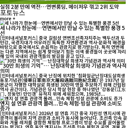
실점 2분 만에 역전…연변룽딩, 메이저우 꺾고 2위 도약
포토뉴스
more +
세 나라가 한눈에…연변에서만 만날 수 있는 특별한 풍경 5
선
[인터내셔널포커스] 중국 길림성 연변조선족자치주는 백두산과 두
만강, 국경지대가 어우러진 독특한 자연환경과 역사·문화적 배경을
바탕으로 중국에서도 손꼽히는 관광지로 평가받는다. 특히 연변에
는 다른 지역에서는 쉽게 찾아보기 힘든 이색 풍경들이 곳곳에 자리
해 있어 국내외 관광객들의 발길을 끌고 있다. ...
“30만 희생의 기억”… 난징대학살 희생자 기념관과 역사적
의미
[인터네셔널포커스] 중국 난징에 위치한 ‘침화일군난징대도살희생
동포기념관(侵華日軍南京大屠殺遇難同胞紀念館)’은 1937년 일
본군이 자행한 대학살로 희생된 30만여 명을 추모하기 위해 건립된
역사 공간이다. 기념관은 당시 학살 현장 중 하나였던 ‘강동문(江东
门, 장둥먼) 만인갱’ 유적지 위에 세워졌으며, 1985년...
옌지 설 연휴 관광객 몰려...민속 체험·빙설 관광에 소비도
증가
[인터내셔널포커스] 2026년 설 연휴 기간 중국 지린성 옌지시에 관
광객이 몰리며 지역 관광과 소비가 동시에 늘어났다. 조선족 민속 문
화와 겨울 레저를 결합한 체험형 프로그램이 방문 수요를 끌어올렸
다는 평가다. 연휴 동안 옌지시는 조선족 민속 체험과 공연, 겨울 관