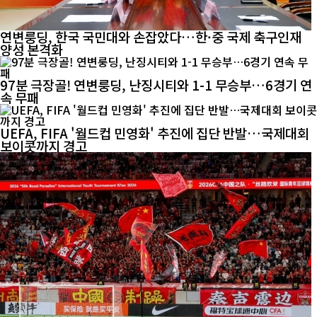
연변룽딩, 한국 국민대와 손잡았다…한·중 국제 축구인재
양성 본격화
97분 극장골! 연변룽딩, 난징시티와 1-1 무승부…6경기 연
속 무패
UEFA, FIFA '월드컵 민영화' 추진에 집단 반발…국제대회
보이콧까지 경고