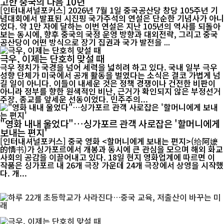
고한 중국의 다음 10년
[인터내셔널포커스] 2026년 7월 1일 중국공산당 창당 105주년 기
념대회에서 발표된 시진핑 국가주석의 연설은 단순한 기념사가 아니
었다. 약 1만 자에 달하는 이번 연설은 지난 105년의 역사를 되돌아
보는 동시에, 향후 중국의 국정 운영 방향과 대외전략, 그리고 중국
공산당이 어떤 방식으로 장기 집권과 국가 발전을 ...
극우, 이제는 단호히 맞설 때
극우 정치가 국경을 넘어 세력을 넓히려 하고 있다. 국내 일부 극우
성향 단체가 미국에서 공개 활동을 벌였다는 소식은 결코 가볍게 넘
길 일이 아니다. 이들이 내세운 것은 정책 경쟁이나 건전한 비판이
아니라 정부를 향한 원색적인 비난, 근거가 확인되지 않은 부정선거
주장, 종교를 앞세운 선동이었다. 민주주의...
"영화 내내 울었다"…싱가포르 관객 사로잡은 '할머니에게
보내는 편지'
[인터내셔널포커스] 중국 영화 <할머니에게 보내는 편지>(给阿嬷
的情书)가 싱가포르에서 개봉과 동시에 큰 관심을 모으며 해외 화교
사회의 공감을 이끌어내고 있다. 18일 현지 영화업계에 따르면 이
작품은 싱가포르 내 26개 극장 가운데 24개 극장에서 상영을 시작했
다. 개...