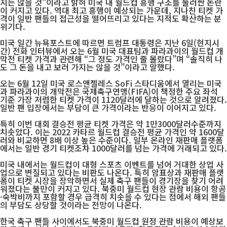
지는 않을 것”이라고 밝혀 미국 내 월드컵 흥행 구조를 둘러싼 논란
이 커지고 있다. 역대 최고 흥행이 예상되는 가운데, 지나친 티켓 가
격이 일반 팬들의 접근성을 떨어뜨리고 있다는 지적도 확산하는 분
위기다.
미국 일간 뉴욕포스트에 따르면 트럼프 대통령은 지난 6일(현지시
간) 전화 인터뷰에서 오는 6월 미국 대표팀과 파라과이의 월드컵 개
막전 티켓 가격과 관련해 “그 정도 가격인 줄 몰랐다”며 “솔직히 나
도 그 돈을 내고 보러 가지는 않을 것”이라고 말했다.
오는 6월 12일 미국 로스앤젤레스 SoFi 스타디움에서 열리는 미국
과 파라과이의 개막전은 국제축구연맹(FIFA)이 책정한 주요 좌석
기준 가장 저렴한 티켓 가격이 1120달러에 달하는 것으로 알려졌다.
일반 팬 입장에서는 부담이 큰 가격이라는 반응이 이어지고 있다.
특히 이번 대회 결승전 평균 티켓 가격은 약 1만3000달러수준까지
치솟았다. 이는 2022 카타르 월드컵 결승전 평균 가격인 약 1600달
러와 비교하면 8배 이상 높은 수준이다. 일부 온라인 재판매 플랫폼
에서는 일반 경기 티켓조차 1000달러를 넘는 가격에 거래되고 있다.
미국 내에서는 월드컵이 대형 스포츠 이벤트를 넘어 거대한 상업 사
업으로 변질되고 있다는 비판도 나온다. 특히 암표상과 재판매 플랫
폼이 티켓 시장을 장악하면서 실제 축구 팬들이 경기장을 찾기 어려
워졌다는 불만이 커지고 있다. 북중미 월드컵 현장 관람 비용이 항공
·숙박비까지 포함할 경우 급격히 치솟을 수 있다는 점에서 해외 팬들
의 부담도 상당할 것이라는 전망이 나온다.
한국 축구 팬들 사이에서도 북중미 월드컵 원정 관람 비용이 예상보