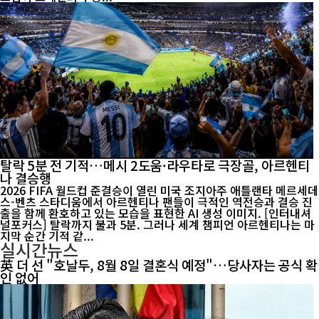
탈락 5분 전 기적…메시 2도움·라우타로 극장골, 아르헨티
나 결승행
2026 FIFA 월드컵 준결승이 열린 미국 조지아주 애틀랜타 메르세데
스-벤츠 스타디움에서 아르헨티나 팬들이 극적인 역전승과 결승 진
출을 함께 환호하고 있는 모습을 표현한 AI 생성 이미지. [인터내셔
널포커스] 탈락까지 불과 5분. 그러나 세계 챔피언 아르헨티나는 마
지막 순간 기적 같...
실시간뉴스
英 더 선 "호날두, 8월 8일 결혼식 예정"…당사자는 공식 확
인 없어