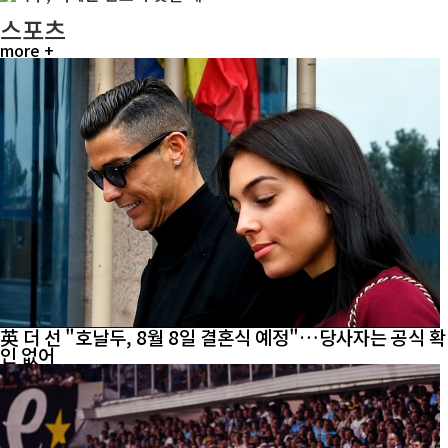
스포츠
more +
英 더 선 "호날두, 8월 8일 결혼식 예정"…당사자는 공식 확
인 없어