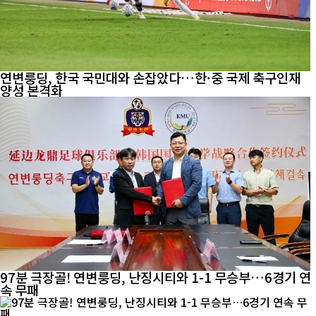
연변룽딩, 한국 국민대와 손잡았다…한·중 국제 축구인재
양성 본격화
97분 극장골! 연변룽딩, 난징시티와 1-1 무승부…6경기 연
속 무패