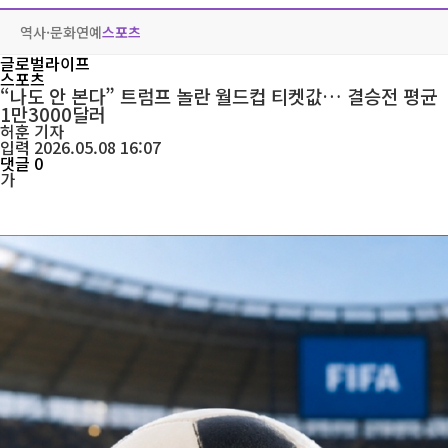
역사·문화
연예
스포츠
글로벌라이프
스포츠
“나도 안 본다” 트럼프 놀란 월드컵 티켓값… 결승전 평균
1만3000달러
허훈
기자
입력 2026.05.08 16:07
댓글 0
가