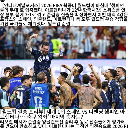
국
[인터내셔널포커스] 2026 FIFA 북중미 월드컵이 마침내 '챔피언
들의 무대'로 압축됐다. 아르헨티나가 12일(한국시간) 스위스를 연
장 혈투 끝에 3-1로 꺾고 준결승 진출을 확정하면서 이번 대회 4강은
프랑스와 스페인, 잉글랜드, 아르헨티나 등 모두 월드컵 우승 경험을
가진 국가들로 채워졌다. 월드컵 준결...
[월드컵 결승 프리뷰] 세계 1위 스페인 vs 디펜딩 챔피언 아
르헨티나…'축구 왕좌' 마지막 승자는?
리오넬 메시가 준결승 잉글랜드전 승리 후 동료 선수들에게 헹가래
를 받으며 환호하고 있다. 아르헨티나는 극적인 역전승으로 2026 FI