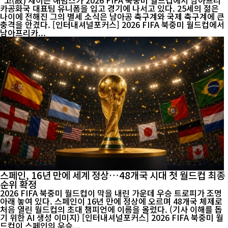
고(故) 제이든 애덤스가 2026 FIFA 북중미 월드컵에서 남아프리
카공화국 대표팀 유니폼을 입고 경기에 나서고 있다. 25세의 젊은
나이에 전해진 그의 별세 소식은 남아공 축구계와 국제 축구계에 큰
충격을 안겼다. [인터내셔널포커스] 2026 FIFA 북중미 월드컵에서
남아프리카...
스페인, 16년 만에 세계 정상…48개국 시대 첫 월드컵 최종
순위 확정
2026 FIFA 북중미 월드컵이 막을 내린 가운데 우승 트로피가 조명
아래 놓여 있다. 스페인이 16년 만에 정상에 오르며 48개국 체제로
처음 열린 월드컵의 초대 챔피언에 이름을 올렸다. (기사 이해를 돕
기 위한 AI 생성 이미지) [인터내셔널포커스] 2026 FIFA 북중미 월
드컵이 스페인의 우승...