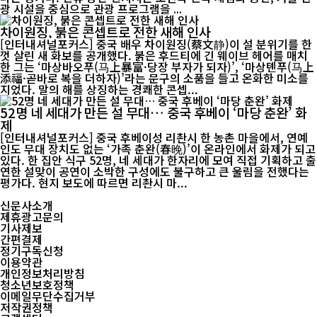
광 시설을 중심으로 관광 프로그램을 ...
차이원징, 붉은 콘셉트로 전한 새해 인사
[인터내셔널포커스] 중국 배우 차이원징(蔡文静)이 설 분위기를 한
껏 살린 새 화보를 공개했다. 붉은 후드티에 긴 웨이브 헤어를 매치
한 그는 ‘마상바오푸(马上暴富·당장 부자가 되자)’, ‘마상톈푸(马上
添福·곧바로 복을 더하자)’라는 문구의 소품을 들고 온화한 미소를
지었다. 말의 해를 상징하는 경쾌한 콘셉...
52명 네 세대가 만든 설 무대… 중국 후베이 ‘마당 춘완’ 화
제
[인터내셔널포커스] 중국 후베이성 리촨시 한 농촌 마을에서, 연예
인도 무대 장치도 없는 ‘가족 춘완(春晚)’이 온라인에서 화제가 되고
있다. 한 집안 식구 52명, 네 세대가 한자리에 모여 직접 기획하고 출
연한 설맞이 공연이 소박한 구성에도 불구하고 큰 울림을 전했다는
평가다. 현지 보도에 따르면 리촨시 마...
신문사소개
제휴광고문의
기사제보
간편결제
정기구독신청
이용약관
개인정보처리방침
청소년보호정책
이메일무단수집거부
저작권정책