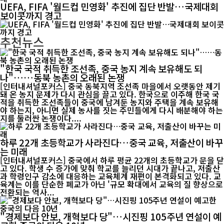
UEFA, FIFA '월드컵 민영화' 추진에 집단 반발…국제대회
보이콧까지 경고
추천뉴스
"한국 국적 취득한 조선족, 중국 농지 계속 보유해도 되
나"……동북 농촌의 오래된 논쟁
[인터내셔널포커스] 중국 동북지역 조선족 마을에서 오랫동안 제기
돼 온 농지 문제가 다시 관심을 끌고 있다. 한국으로 이주해 한국 국
적을 취득한 조선족들이 중국에 남겨둔 농지와 주택을 계속 보유해
야 하는지, 아니면 실제 농사를 짓는 주민들에게 다시 배분해야 하는
지를 둘러싼 논쟁이다....
하루 22개 초등학교가 사라진다…중국 교육, 저출산이 바꾸
는 미래
[인터내셔널포커스] 중국에서 하루 평균 22개의 초등학교가 문을 닫
고 있다. 학생 수 증가에 맞춰 학교를 늘리던 시대가 끝나고, 저출산
과 학령인구 감소에 대응하는 교육체계 재편이 본격화되고 있다. 교
육계는 이를 단순한 폐교가 아닌 '규모 확대에서 교육의 질 향상으로
전환되는 역사...
"경제보다 안보, 개혁보다 당"…시진핑 105주년 연설이 예