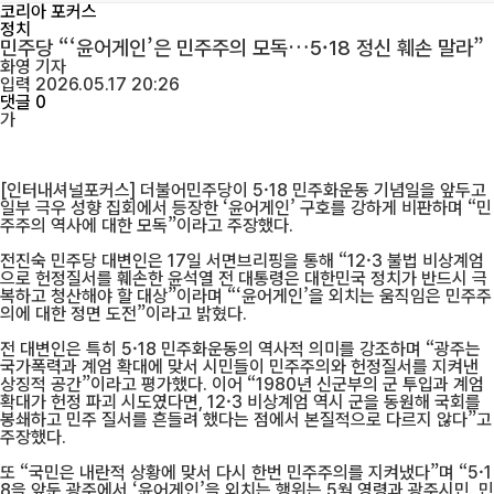
코리아 포커스
정치
민주당 “‘윤어게인’은 민주주의 모독…5·18 정신 훼손 말라”
화영
기자
입력 2026.05.17 20:26
댓글 0
가
[인터내셔널포커스] 더불어민주당이 5·18 민주화운동 기념일을 앞두고
일부 극우 성향 집회에서 등장한 ‘윤어게인’ 구호를 강하게 비판하며 “민
주주의 역사에 대한 모독”이라고 주장했다.
전진숙 민주당 대변인은 17일 서면브리핑을 통해 “12·3 불법 비상계엄
으로 헌정질서를 훼손한 윤석열 전 대통령은 대한민국 정치가 반드시 극
복하고 청산해야 할 대상”이라며 “‘윤어게인’을 외치는 움직임은 민주주
의에 대한 정면 도전”이라고 밝혔다.
전 대변인은 특히 5·18 민주화운동의 역사적 의미를 강조하며 “광주는
국가폭력과 계엄 확대에 맞서 시민들이 민주주의와 헌정질서를 지켜낸
상징적 공간”이라고 평가했다. 이어 “1980년 신군부의 군 투입과 계엄
확대가 헌정 파괴 시도였다면, 12·3 비상계엄 역시 군을 동원해 국회를
봉쇄하고 민주 질서를 흔들려 했다는 점에서 본질적으로 다르지 않다”고
주장했다.
또 “국민은 내란적 상황에 맞서 다시 한번 민주주의를 지켜냈다”며 “5·1
8을 앞둔 광주에서 ‘윤어게인’을 외치는 행위는 5월 영령과 광주시민, 민