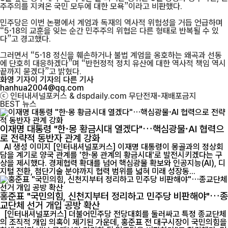
주주의를 지켜온 국민 모두에 대한 모욕”이라고 비판했다.
민주당은 이번 논평에서 계엄과 독재의 역사적 위험성을 거듭 언급하며
“5·18의 교훈을 잊는 순간 민주주의 위협은 다른 형태로 반복될 수 있
다”고 경고했다.
그러면서 “5·18 정신을 훼손하거나 불법 계엄을 옹호하는 왜곡과 선동
에 단호히 대응하겠다”며 “반헌정적 정치 유산에 대한 역사적 책임 역시
끝까지 묻겠다”고 밝혔다.
화영 기자
이 기자의 다른 기사
hanhua2004@qq.com
ⓒ 인터내셔널포커스 & dspdaily.com 무단전재-재배포금지
BEST
뉴스
이재명 대통령 "한·몽 황금시대 열겠다"…핵심광물·AI 협력으
로 전략적 동반자 관계 강화
AI 생성 이미지 [인터내셔널포커스] 이재명 대통령이 몽골과의 정상회
담을 계기로 양국 관계를 '한·몽 관계의 황금시대'로 발전시키겠다는 구
상을 제시했다. 경제협력 확대를 넘어 핵심광물 확보와 인공지능(AI), 디
지털 전환, 첨단기술 분야까지 협력 범위를 넓혀 미래 성장동...
홍준표 "국민의힘, 신천지부터 정리하고 민주당 비판해야"…종
교단체 선거 개입 공방 확산
[인터내셔널포커스] 더불어민주당 전당대회를 둘러싸고 특정 종교단체
의 조직적 개입 의혹이 제기된 가운데, 홍준표 전 대구시장이 국민의힘을