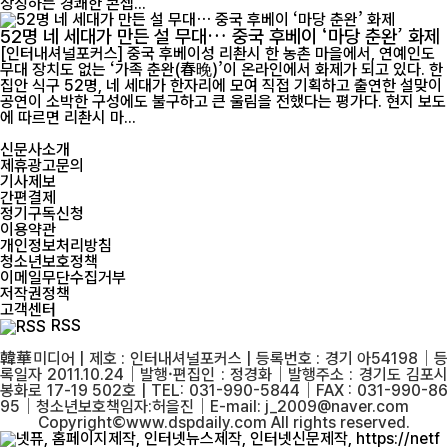
상징하는 경쾌한 콘셉...
52명 네 세대가 만든 설 무대… 중국 후베이 ‘마당 춘완’ 화제
[인터내셔널포커스] 중국 후베이성 리촨시 한 농촌 마을에서, 연예인도
무대 장치도 없는 ‘가족 춘완(春晚)’이 온라인에서 화제가 되고 있다. 한
집안 식구 52명, 네 세대가 한자리에 모여 직접 기획하고 출연한 설맞이
공연이 소박한 구성에도 불구하고 큰 울림을 전했다는 평가다. 현지 보도
에 따르면 리촨시 마...
신문사소개
제휴광고문의
기사제보
간편결제
정기구독신청
이용약관
개인정보처리방침
청소년보호정책
이메일무단수집거부
저작권정책
고객센터
RSS
韓華미디어 | 제호 : 인터내셔널포커스 | 등록번호 : 경기 아54198│등
록일자 2011.10.24│발행·편집인 : 정경화│발행주소 : 경기도 김포시
봉화로 17-19 502호 | TEL: 031-990-5844│FAX : 031-990-86
95│청소년보호책임자:허을진│E-mail: j_2009@naver.com
Copyright©www.dspdaily.com All rights reserved.