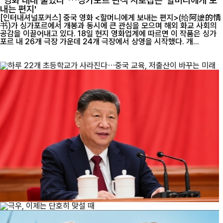
"영화 내내 울었다"…싱가포르 관객 사로잡은 '할머니에게 보
내는 편지'
[인터내셔널포커스] 중국 영화 <할머니에게 보내는 편지>(给阿嬷的情
书)가 싱가포르에서 개봉과 동시에 큰 관심을 모으며 해외 화교 사회의
공감을 이끌어내고 있다. 18일 현지 영화업계에 따르면 이 작품은 싱가
포르 내 26개 극장 가운데 24개 극장에서 상영을 시작했다. 개...