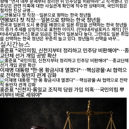
향해 "먼저 내부 문제부터 정리한 뒤 민주당을 비판하라"고 직격했다. 민
주당은 관련 의혹에 대한 사실관계 확인에 착수한 상태이며, 국민의힘은
철저한 진상 규명...
연봉보다 첫 직장…일본으로 향하는 한국 청년들
한국과 일본의 도시 풍경을 배경으로 일본 취업을 선택하는 한국 청년들
의 증가 추세를 상징적으로 표현한 이미지. (인터내셔널포커스 제작) [인
터내셔널포커스] 평균 임금은 한국이 일본보다 높다. 그런데도 일본 취업
을 선택하는 한국 청년은 꾸준히 늘고 있다. 청년들의 선택을 바꾸...
실시간뉴스
홍준표 "국민의힘, 신천지부터 정리하고 민주당 비판해야"…종
교단체 선거 개입 공방 확산
이재명 대통령 "한·몽 황금시대 열겠다"…핵심광물·AI 협력으
로 전략적 동반자 관계 강화
홍준표 "신천지·통일교 조직적 당원 가입 의혹…국민의힘 뿌
리부터 바로 세워야"