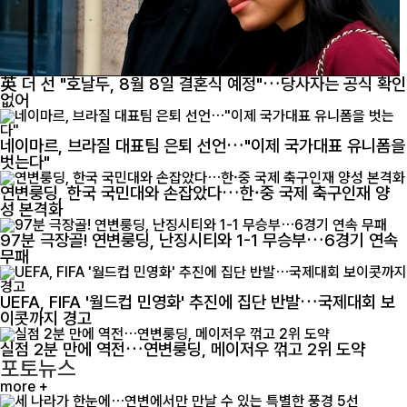
英 더 선 "호날두, 8월 8일 결혼식 예정"…당사자는 공식 확인
없어
네이마르, 브라질 대표팀 은퇴 선언…"이제 국가대표 유니폼을
벗는다"
연변룽딩, 한국 국민대와 손잡았다…한·중 국제 축구인재 양
성 본격화
97분 극장골! 연변룽딩, 난징시티와 1-1 무승부…6경기 연속
무패
UEFA, FIFA '월드컵 민영화' 추진에 집단 반발…국제대회 보
이콧까지 경고
실점 2분 만에 역전…연변룽딩, 메이저우 꺾고 2위 도약
포토뉴스
more +