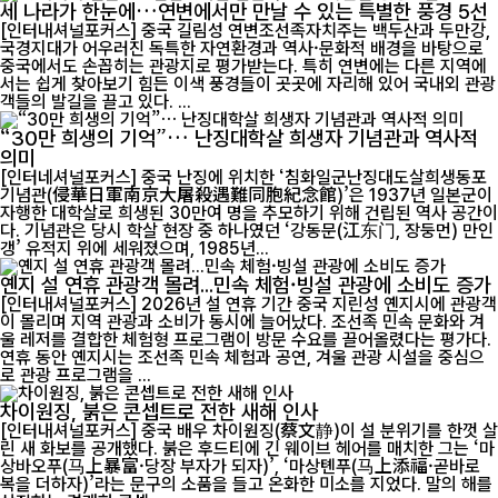
세 나라가 한눈에…연변에서만 만날 수 있는 특별한 풍경 5선
[인터내셔널포커스] 중국 길림성 연변조선족자치주는 백두산과 두만강,
국경지대가 어우러진 독특한 자연환경과 역사·문화적 배경을 바탕으로
중국에서도 손꼽히는 관광지로 평가받는다. 특히 연변에는 다른 지역에
서는 쉽게 찾아보기 힘든 이색 풍경들이 곳곳에 자리해 있어 국내외 관광
객들의 발길을 끌고 있다. ...
“30만 희생의 기억”… 난징대학살 희생자 기념관과 역사적
의미
[인터네셔널포커스] 중국 난징에 위치한 ‘침화일군난징대도살희생동포
기념관(侵華日軍南京大屠殺遇難同胞紀念館)’은 1937년 일본군이
자행한 대학살로 희생된 30만여 명을 추모하기 위해 건립된 역사 공간이
다. 기념관은 당시 학살 현장 중 하나였던 ‘강동문(江东门, 장둥먼) 만인
갱’ 유적지 위에 세워졌으며, 1985년...
옌지 설 연휴 관광객 몰려...민속 체험·빙설 관광에 소비도 증가
[인터내셔널포커스] 2026년 설 연휴 기간 중국 지린성 옌지시에 관광객
이 몰리며 지역 관광과 소비가 동시에 늘어났다. 조선족 민속 문화와 겨
울 레저를 결합한 체험형 프로그램이 방문 수요를 끌어올렸다는 평가다.
연휴 동안 옌지시는 조선족 민속 체험과 공연, 겨울 관광 시설을 중심으
로 관광 프로그램을 ...
차이원징, 붉은 콘셉트로 전한 새해 인사
[인터내셔널포커스] 중국 배우 차이원징(蔡文静)이 설 분위기를 한껏 살
린 새 화보를 공개했다. 붉은 후드티에 긴 웨이브 헤어를 매치한 그는 ‘마
상바오푸(马上暴富·당장 부자가 되자)’, ‘마상톈푸(马上添福·곧바로
복을 더하자)’라는 문구의 소품을 들고 온화한 미소를 지었다. 말의 해를