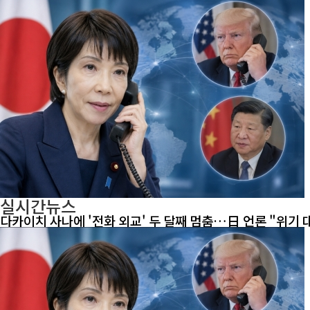
실시간뉴스
다카이치 사나에 '전화 외교' 두 달째 멈춤…日 언론 "위기 