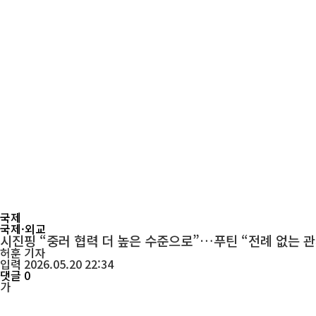
국제
국제·외교
시진핑 “중러 협력 더 높은 수준으로”…푸틴 “전례 없는 관
허훈
기자
입력 2026.05.20 22:34
댓글 0
가