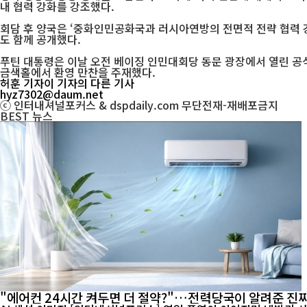
내 협력 강화를 강조했다.
회담 후 양국은 ‘중화인민공화국과 러시아연방의 전면적 전략 협력 강
도 함께 공개했다.
푸틴 대통령은 이날 오전 베이징 인민대회당 동문 광장에서 열린 공식
금색홀에서 환영 만찬을 주재했다.
허훈 기자
이 기자의 다른 기사
hyz7302@daum.net
ⓒ 인터내셔널포커스 & dspdaily.com 무단전재-재배포금지
BEST
뉴스
"에어컨 24시간 켜두면 더 절약?"…전력당국이 알려준 진짜