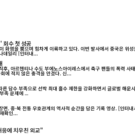
' 회수 첫 성공
이 화염을 뿜으며 힘차게 이륙하고 있다. 이번 발사에서 중국은 위성을
랫폼에서 그물 포획 방식으로 회수하는 데 처음으로 성공했다./차이나데일리 [인터내...
태
 직후, 아르헨티나 수도 부에노스아이레스에서 축구 팬들의 폭력 사태
월드컵 2연패가 무산된 직후 벌어진 이번 소요 사태는 아르헨티나 사회에 적지 않은 충격을 안겼다. 신...
 담수 부족으로 선박 최대 흘수 제한을 강화하면서 글로벌 해운시장과 공
족 문제에 ...
재확인...
대응에 치우친 외교"