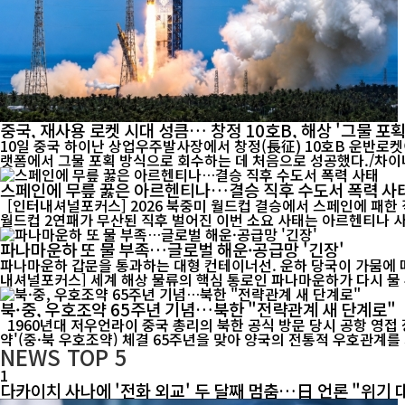
중국, 재사용 로켓 시대 성큼… 창정 10호B, 해상 '그물 포획
10일 중국 하이난 상업우주발사장에서 창정(長征) 10호B 운반로켓
스페인에 무릎 꿇은 아르헨티나…결승 직후 수도서 폭력 사
[인터내셔널포커스] 2026 북중미 월드컵 결승에서 스페인에 패한
파나마운하 또 물 부족…글로벌 해운·공급망 '긴장'
파나마운하 갑문을 통과하는 대형 컨테이너선. 운하 당국이 가뭄에 따른
내셔널포커스] 세계 해상 물류의 핵심 통로인 파나마운하가 다시 물 부
북·중, 우호조약 65주년 기념…북한 "전략관계 새 단계로"
1960년대 저우언라이 중국 총리의 북한 공식 방문 당시 공항 영접 장면. 중·북 전통 우호관계의 역사적 순간을 담은 기록 영상. [인터내셔널포커스] 북한이 중국과 체결한 '조중우호협조 및 상호원조조
약'(중·북 우호조약) 체결 65주년을 맞아 양국의 전통적 우호관계를 
NEWS
TOP 5
1
다카이치 사나에 '전화 외교' 두 달째 멈춤…日 언론 "위기 