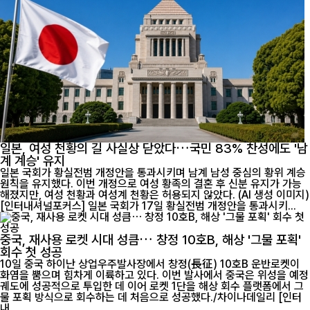
일본, 여성 천황의 길 사실상 닫았다…국민 83% 찬성에도 '남
계 계승' 유지
일본 국회가 황실전범 개정안을 통과시키며 남계 남성 중심의 황위 계승
원칙을 유지했다. 이번 개정으로 여성 황족의 결혼 후 신분 유지가 가능
해졌지만, 여성 천황과 여성계 천황은 허용되지 않았다. (AI 생성 이미지)
[인터내셔널포커스] 일본 국회가 17일 황실전범 개정안을 통과시키...
중국, 재사용 로켓 시대 성큼… 창정 10호B, 해상 '그물 포획'
회수 첫 성공
10일 중국 하이난 상업우주발사장에서 창정(長征) 10호B 운반로켓이
화염을 뿜으며 힘차게 이륙하고 있다. 이번 발사에서 중국은 위성을 예정
궤도에 성공적으로 투입한 데 이어 로켓 1단을 해상 회수 플랫폼에서 그
물 포획 방식으로 회수하는 데 처음으로 성공했다./차이나데일리 [인터
내...