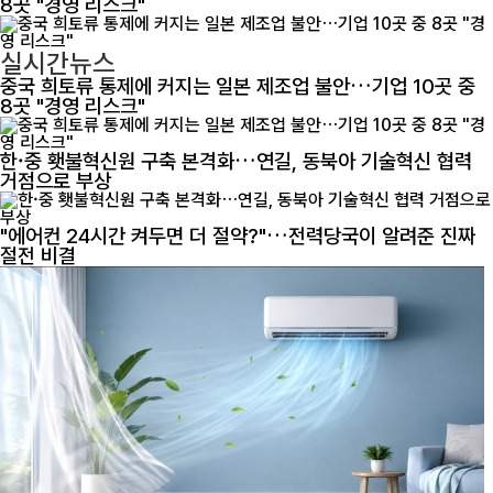
8곳 "경영 리스크"
실시간뉴스
중국 희토류 통제에 커지는 일본 제조업 불안…기업 10곳 중
8곳 "경영 리스크"
한·중 횃불혁신원 구축 본격화…연길, 동북아 기술혁신 협력
거점으로 부상
"에어컨 24시간 켜두면 더 절약?"…전력당국이 알려준 진짜
절전 비결