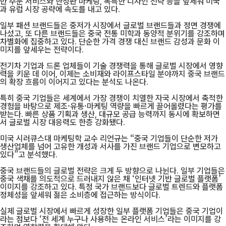
반 주문 서비스와 한정판 마케팅, 독특한 디자인 전략 등을 앞세워 미국
과 유럽 시장 공략에 속도를 내고 있다.
일부 패션 브랜드들은 중저가 시장에서 글로벌 브랜드들과 정면 경쟁에
나섰고, 또 다른 브랜드들은 중국 전통 미학과 동양적 분위기를 강조하며
차별화에 집중하고 있다. 단순한 가격 경쟁 대신 브랜드 감성과 문화 이
미지를 앞세우는 전략이다.
전기차 기업과 드론 업체들이 기술 경쟁력을 통해 글로벌 시장에서 영향
력을 키운 데 이어, 이제는 소비재와 라이프스타일 분야까지 중국 브랜드
의 확장 흐름이 이어지고 있다는 분석도 나온다.
특히 중국 기업들은 세계에서 가장 경쟁이 치열한 자국 시장에서 축적한
경험을 바탕으로 제조·유통·마케팅 역량을 빠르게 끌어올렸다는 평가를
받는다. 빠른 상품 기획과 생산, 대규모 공급 능력까지 동시에 확보하면
서 글로벌 시장 대응력도 한층 강화됐다.
미국 시러큐스대 마케팅학 교수 리언규는 “중국 기업들이 단순한 저가
생산업체를 넘어 고유한 개성과 서사를 가진 브랜드 기업으로 변모하고
있다”고 분석했다.
중국 브랜드들의 글로벌 전략은 크게 두 방향으로 나뉜다. 일부 기업들은
중국 색채를 의도적으로 드러내지 않은 채 ‘인터넷 기반 글로벌 플랫폼’
이미지를 강조하고 있다. 특정 국가 브랜드보다 글로벌 트렌드와 플랫폼
정체성을 앞세워 젊은 소비층에 접근하는 방식이다.
실제 글로벌 시장에서 빠르게 성장한 일부 플랫폼 기업들은 중국 기업이
라는 점보다 ‘전 세계 누구나 사용하는 온라인 서비스’라는 이미지를 강