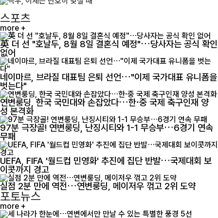
스포츠
more +
英 더 선 "호날두, 8월 8일 결혼식 예정"…당사자는 공식 확인
없어
네이마르, 브라질 대표팀 은퇴 선언…"이제 국가대표 유니폼을
벗는다"
연변룽딩, 한국 국민대와 손잡았다…한·중 국제 축구인재 양
성 본격화
97분 극장골! 연변룽딩, 난징시티와 1-1 무승부…6경기 연속
무패
UEFA, FIFA '월드컵 민영화' 추진에 집단 반발…국제대회 보
이콧까지 경고
실점 2분 만에 역전…연변룽딩, 메이저우 꺾고 2위 도약
포토뉴스
more +