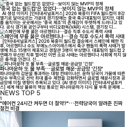
'중국 없는 월드컵'은 없었다…보이지 않는 MVP의 정체
AI 생성 이미지 [인터내셔널포커스] 2026 북중미 FIFA 월드컵이 8강
열기로 달아오르는 가운데 경기장에는 중국 축구대표팀이 없지만, 대회
를 움직이는 곳곳에서는 '중국 제조'의 존재감이 뚜렷하게 드러나고 있
다. 공식 경기용 공인구부터 비디오판독(VAR) 시스템, 경기장 디...
스페인에 무릎 꿇은 아르헨티나…결승 직후 수도서 폭력 사태
[인터내셔널포커스] 2026 북중미 월드컵 결승에서 스페인에 패한 직
후, 아르헨티나 수도 부에노스아이레스에서 축구 팬들의 폭력 사태가 발
생해 최소 15명이 체포되고 경찰관 3명이 부상했다. 대표팀의 월드컵 2
연패가 무산된 직후 벌어진 이번 소요 사태는 아르헨티나 사회에 적지 않
은 충격을 안겼다. 신...
파나마운하 또 물 부족…글로벌 해운·공급망 '긴장'
파나마운하 갑문을 통과하는 대형 컨테이너선. 운하 당국이 가뭄에 따른
담수 부족으로 선박 최대 흘수 제한을 강화하면서 글로벌 해운시장과 공
급망에 미칠 영향이 주목되고 있다. (AI 생성 이미지) [인터내셔널포커
스] 세계 해상 물류의 핵심 통로인 파나마운하가 다시 물 부족 문제에 ...
NEWS
TOP 5
1
"에어컨 24시간 켜두면 더 절약?"…전력당국이 알려준 진짜
절전 비결