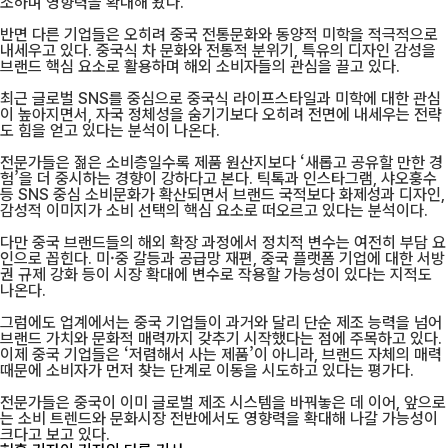
조하며 영향력을 확대해 왔다.
반면 다른 기업들은 오히려 중국 전통문화와 동양적 미학을 적극적으로
내세우고 있다. 중국식 차 문화와 전통적 분위기, 특유의 디자인 감성을
브랜드 핵심 요소로 활용하며 해외 소비자들의 관심을 끌고 있다.
최근 글로벌 SNS를 중심으로 중국식 라이프스타일과 미학에 대한 관심
이 높아지면서, 자국 정체성을 숨기기보다 오히려 전면에 내세우는 전략
도 힘을 얻고 있다는 분석이 나온다.
전문가들은 젊은 소비층일수록 제품 원산지보다 ‘새롭고 공유할 만한 경
험’을 더 중시하는 경향이 강하다고 본다. 틱톡과 인스타그램, 샤오훙수
등 SNS 중심 소비문화가 확산되면서 브랜드 국적보다 화제성과 디자인,
감성적 이미지가 소비 선택의 핵심 요소로 떠오르고 있다는 분석이다.
다만 중국 브랜드들의 해외 확장 과정에서 정치적 변수는 여전히 부담 요
인으로 꼽힌다. 미·중 갈등과 공급망 재편, 중국 플랫폼 기업에 대한 서방
권 규제 강화 등이 시장 확대에 변수로 작용할 가능성이 있다는 지적도
나온다.
그럼에도 업계에서는 중국 기업들이 과거와 달리 단순 제조 능력을 넘어
브랜드 가치와 문화적 매력까지 갖추기 시작했다는 점에 주목하고 있다.
이제 중국 기업들은 ‘저렴해서 사는 제품’이 아니라, 브랜드 자체의 매력
때문에 소비자가 먼저 찾는 단계로 이동을 시도하고 있다는 평가다.
전문가들은 중국이 이미 글로벌 제조 시스템을 바꿔놓은 데 이어, 앞으로
는 소비 트렌드와 문화시장 전반에서도 영향력을 확대해 나갈 가능성이
크다고 보고 있다.