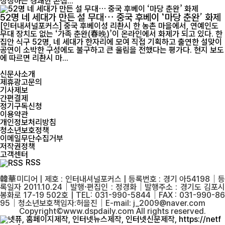
상징하는 경쾌한 콘셉...
52명 네 세대가 만든 설 무대… 중국 후베이 ‘마당 춘완’ 화제
[인터내셔널포커스] 중국 후베이성 리촨시 한 농촌 마을에서, 연예인도
무대 장치도 없는 ‘가족 춘완(春晚)’이 온라인에서 화제가 되고 있다. 한
집안 식구 52명, 네 세대가 한자리에 모여 직접 기획하고 출연한 설맞이
공연이 소박한 구성에도 불구하고 큰 울림을 전했다는 평가다. 현지 보도
에 따르면 리촨시 마...
신문사소개
제휴광고문의
기사제보
간편결제
정기구독신청
이용약관
개인정보처리방침
청소년보호정책
이메일무단수집거부
저작권정책
고객센터
RSS
韓華미디어 | 제호 : 인터내셔널포커스 | 등록번호 : 경기 아54198│등
록일자 2011.10.24│발행·편집인 : 정경화│발행주소 : 경기도 김포시
봉화로 17-19 502호 | TEL: 031-990-5844│FAX : 031-990-86
95│청소년보호책임자:허을진│E-mail: j_2009@naver.com
Copyright©www.dspdaily.com All rights reserved.