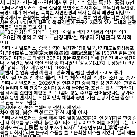
세 나라가 한눈에…연변에서만 만날 수 있는 특별한 풍경 5선
[인터내셔널포커스] 중국 길림성 연변조선족자치주는 백두산과 두만강,
국경지대가 어우러진 독특한 자연환경과 역사·문화적 배경을 바탕으로
중국에서도 손꼽히는 관광지로 평가받는다. 특히 연변에는 다른 지역에
서는 쉽게 찾아보기 힘든 이색 풍경들이 곳곳에 자리해 있어 국내외 관광
객들의 발길을 끌고 있다. ...
“30만 희생의 기억”… 난징대학살 희생자 기념관과 역사적
의미
[인터네셔널포커스] 중국 난징에 위치한 ‘침화일군난징대도살희생동포
기념관(侵華日軍南京大屠殺遇難同胞紀念館)’은 1937년 일본군이
자행한 대학살로 희생된 30만여 명을 추모하기 위해 건립된 역사 공간이
다. 기념관은 당시 학살 현장 중 하나였던 ‘강동문(江东门, 장둥먼) 만인
갱’ 유적지 위에 세워졌으며, 1985년...
옌지 설 연휴 관광객 몰려...민속 체험·빙설 관광에 소비도 증가
[인터내셔널포커스] 2026년 설 연휴 기간 중국 지린성 옌지시에 관광객
이 몰리며 지역 관광과 소비가 동시에 늘어났다. 조선족 민속 문화와 겨
울 레저를 결합한 체험형 프로그램이 방문 수요를 끌어올렸다는 평가다.
연휴 동안 옌지시는 조선족 민속 체험과 공연, 겨울 관광 시설을 중심으
로 관광 프로그램을 ...
차이원징, 붉은 콘셉트로 전한 새해 인사
[인터내셔널포커스] 중국 배우 차이원징(蔡文静)이 설 분위기를 한껏 살
린 새 화보를 공개했다. 붉은 후드티에 긴 웨이브 헤어를 매치한 그는 ‘마
상바오푸(马上暴富·당장 부자가 되자)’, ‘마상톈푸(马上添福·곧바로
복을 더하자)’라는 문구의 소품을 들고 온화한 미소를 지었다. 말의 해를