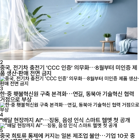
2
중국, 전기차 충전기 'CCC 인증' 의무화…8월부터 미인증 제
품 생산·판매 전면 금지
3
한·중 횃불혁신원 구축 본격화…연길, 동북아 기술혁신 협력
거점으로 부상
4
"배달 현장까지 AI"…징둥, 음성 인식 스마트 헬멧 첫 공개
5
중국 희토류 통제에 커지는 일본 제조업 불안…기업 10곳 중