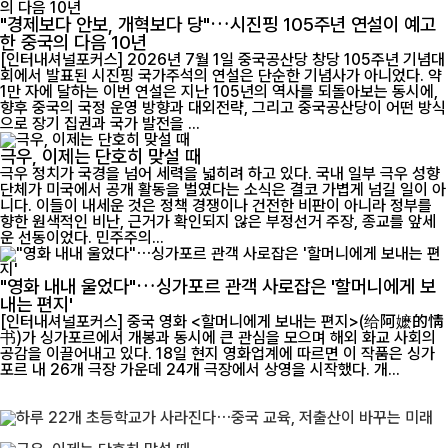
"경제보다 안보, 개혁보다 당"…시진핑 105주년 연설이 예고
한 중국의 다음 10년
[인터내셔널포커스] 2026년 7월 1일 중국공산당 창당 105주년 기념대
회에서 발표된 시진핑 국가주석의 연설은 단순한 기념사가 아니었다. 약
1만 자에 달하는 이번 연설은 지난 105년의 역사를 되돌아보는 동시에,
향후 중국의 국정 운영 방향과 대외전략, 그리고 중국공산당이 어떤 방식
으로 장기 집권과 국가 발전을 ...
극우, 이제는 단호히 맞설 때
극우 정치가 국경을 넘어 세력을 넓히려 하고 있다. 국내 일부 극우 성향
단체가 미국에서 공개 활동을 벌였다는 소식은 결코 가볍게 넘길 일이 아
니다. 이들이 내세운 것은 정책 경쟁이나 건전한 비판이 아니라 정부를
향한 원색적인 비난, 근거가 확인되지 않은 부정선거 주장, 종교를 앞세
운 선동이었다. 민주주의...
"영화 내내 울었다"…싱가포르 관객 사로잡은 '할머니에게 보
내는 편지'
[인터내셔널포커스] 중국 영화 <할머니에게 보내는 편지>(给阿嬷的情
书)가 싱가포르에서 개봉과 동시에 큰 관심을 모으며 해외 화교 사회의
공감을 이끌어내고 있다. 18일 현지 영화업계에 따르면 이 작품은 싱가
포르 내 26개 극장 가운데 24개 극장에서 상영을 시작했다. 개...