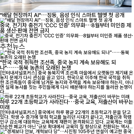
"배달 현장까지 AI"…징둥, 음성 인식 스마트 헬멧 첫 공개
중국, 전기차 충전기 'CCC 인증' 의무화…8월부터 미인증 제
품 생산·판매 전면 금지
추천뉴스
"한국 국적 취득한 조선족, 중국 농지 계속 보유해도 되
나"……동북 농촌의 오래된 논쟁
[인터내셔널포커스] 중국 동북지역 조선족 마을에서 오랫동안 제기돼 온
농지 문제가 다시 관심을 끌고 있다. 한국으로 이주해 한국 국적을 취득
한 조선족들이 중국에 남겨둔 농지와 주택을 계속 보유해야 하는지, 아니
면 실제 농사를 짓는 주민들에게 다시 배분해야 하는지를 둘러싼 논쟁이
다....
하루 22개 초등학교가 사라진다…중국 교육, 저출산이 바꾸는
미래
[인터내셔널포커스] 중국에서 하루 평균 22개의 초등학교가 문을 닫고
있다. 학생 수 증가에 맞춰 학교를 늘리던 시대가 끝나고, 저출산과 학령
인구 감소에 대응하는 교육체계 재편이 본격화되고 있다. 교육계는 이를
단순한 폐교가 아닌 '규모 확대에서 교육의 질 향상으로 전환되는 역사...