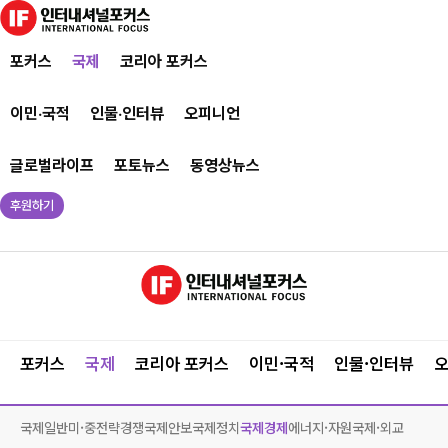
포커스
국제
코리아 포커스
이민·국적
인물·인터뷰
오피니언
글로벌라이프
포토뉴스
동영상뉴스
후원하기
포커스
국제
코리아 포커스
이민·국적
인물·인터뷰
국제일반
미·중전략경쟁
국제안보
국제정치
국제경제
에너지·자원
국제·외교