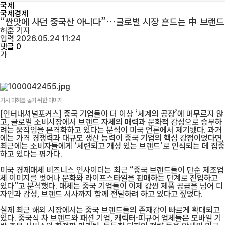
국제
국제경제
“싼맛에 사던 중국산 아니다”…글로벌 시장 흔드는 中 브랜드
허훈
기자
입력 2026.05.24 11:24
댓글 0
가
기사 이해를 돕기 위한 이미지
[인터내셔널포커스] 중국 기업들이 더 이상 ‘세계의 공장’에 머무르지 않
고, 글로벌 소비시장에서 브랜드 자체의 매력과 문화적 감성으로 승부하
려는 움직임을 본격화하고 있다는 분석이 미국 언론에서 제기됐다. 과거
에는 가격 경쟁력과 대규모 생산 능력이 중국 기업의 핵심 강점이었다면,
최근에는 소비자들에게 ‘세련되고 개성 있는 브랜드’로 인식되는 데 집중
하고 있다는 평가다.
미국 경제매체 비즈니스 인사이더는 최근 “중국 브랜드들이 단순 제조업
체 이미지를 벗어나 문화와 라이프스타일을 판매하는 단계로 진입하고
있다”고 분석했다. 매체는 중국 기업들이 이제 값싼 제품 공급을 넘어 디
자인과 감성, 브랜드 서사까지 함께 전달하려 하고 있다고 짚었다.
실제 최근 해외 시장에서는 중국 브랜드들의 존재감이 빠르게 확대되고
있다. 중국식 차 브랜드와 패션 기업, 캐릭터·피규어 업체들은 모바일 기