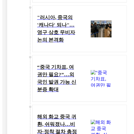
"러시아, 중국의
'캐나다' 되나"…
영구 상호 무비자
논의 본격화
“중국 기차표, 여
권만 필요?”…외
국인 발권 가능 신
분증 확대
해외 화교 중국 귀
환, 쉬워졌나…비
자·정착 절차 총정