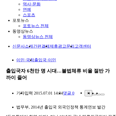
역사·문화
연예
스포츠
포토뉴스
포토뉴스 전체
동영상뉴스
동영상뉴스 전체
신문사소개
간편결제
제휴광고문의
고객센터
이민·국적
출입국·이민
출입국자 6천만 명 시대…불법체류 비율 절반 가
까이 줄어
기자
입력 2015.07.01 14:34
댓글 0
가
법무부, 2014년 출입국 외국인정책 통계연보 발간