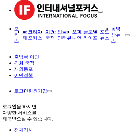
포
동영
국
코리아
이민·
인물·
오피
글로벌
포토
커
상뉴
제
포커스
국적
인터뷰
니언
라이프
뉴스
스
스
출입국·이민
귀화·국적
재외동포
이민정책
로그인
회원가입
로그인
을 하시면
다양한 서비스를
제공받으실 수 있습니다.
전체기사