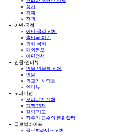
코리아 포커스 전체
정치
경제
정책
이민·국적
이민·국적 전체
출입국·이민
귀화·국적
재외동포
이민정책
인물·인터뷰
인물·인터뷰 전체
인물
외교가 사람들
인터뷰
오피니언
오피니언 전체
기획/연재
칼럼/기고
장유리 교수의 문화칼럼
글로벌라이프
글로벌라이프 전체