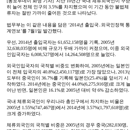
[동포투데이 화영 기자] 지난 10년간 국내 체류외국인이 꾸
히 늘어 전체 인구의 3.5%를 차지했으며 이 기간 동안 불법체
류자는 절반 가까이 줄어든 것으로 나타났다.
법무부는 이 같은 내용을 담은 ‘2014년 출입국․외국인정책 통
계연보’를 7월1일 발간했다.
우선, 2014년 출입국자는 61,652,158명을 기록, 2005년
32,638,035명에 비해 규모가 두배 가까이 커졌으며, 이중 외국
인입국자는 6,008,527명에서 14,264,508명으로 늘었다.
외국인입국자의 국적별 비중도 변화하여, 2005년에는 일본인
이 전체 입국자의 40.8%(2,450,117명)로 가장 많았으나, 2013
도부터 중국인이 36.7%를 기록해 일본인(25.4%)을 앞서기 시
작하였다. 2014년에는 중국인이 44.0%(6,275,916명)로 크게 
어난 반면, 일본인은 16.1%로 2005년 대비 약 6% 감소하였다.
국내 체류외국인이 우리나라 총인구에서 차지하는 비율은
2005년 1.55%(747,467명)에서 2014년에 3.57%(1,797,618명)로
크게 증가하였다.
체류외국인의 국적별 비중은 2005년의 경우 중국(282,030명,