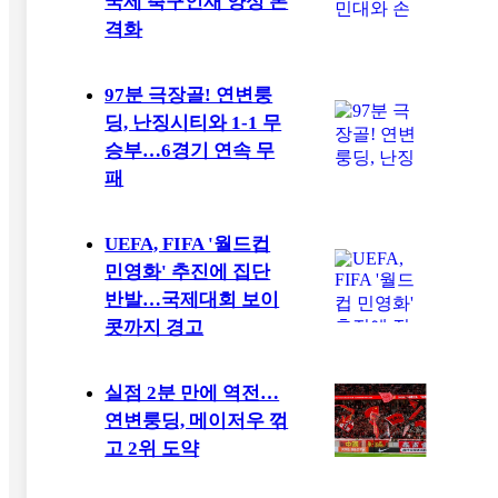
국제 축구인재 양성 본
격화
97분 극장골! 연변룽
딩, 난징시티와 1-1 무
승부…6경기 연속 무
패
UEFA, FIFA '월드컵
민영화' 추진에 집단
반발…국제대회 보이
콧까지 경고
실점 2분 만에 역전…
연변룽딩, 메이저우 꺾
고 2위 도약