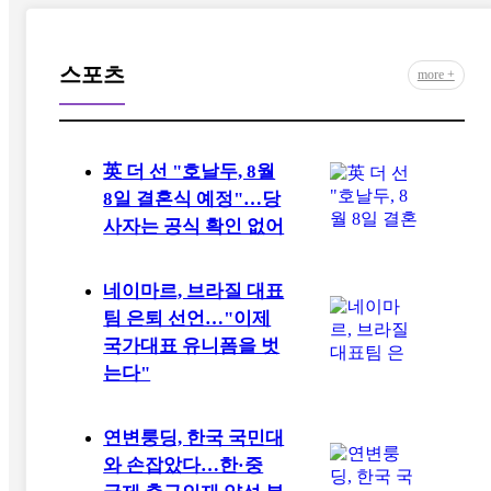
스포츠
more +
英 더 선 "호날두, 8월
8일 결혼식 예정"…당
사자는 공식 확인 없어
네이마르, 브라질 대표
팀 은퇴 선언…"이제
국가대표 유니폼을 벗
는다"
연변룽딩, 한국 국민대
와 손잡았다…한·중