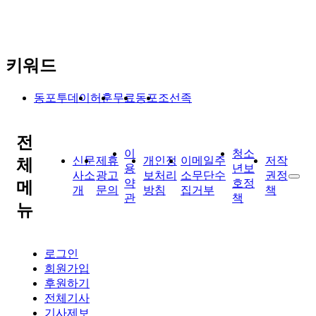
키워드
동포투데이
허훈
무료
동포
조선족
전
이
청소
신문
제휴
개인정
이메일주
저작
체
용
년보
사소
광고
보처리
소무단수
권정
약
호정
메
개
문의
방침
집거부
책
관
책
뉴
로그인
회원가입
후원하기
전체기사
기사제보