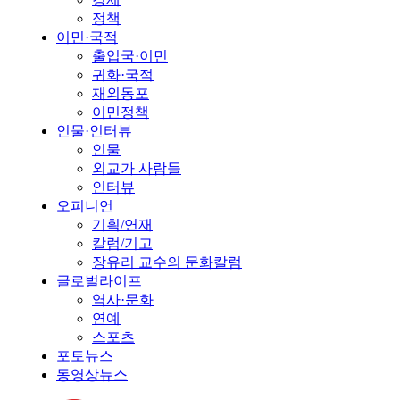
정책
이민·국적
출입국·이민
귀화·국적
재외동포
이민정책
인물·인터뷰
인물
외교가 사람들
인터뷰
오피니언
기획/연재
칼럼/기고
장유리 교수의 문화칼럼
글로벌라이프
역사·문화
연예
스포츠
포토뉴스
동영상뉴스