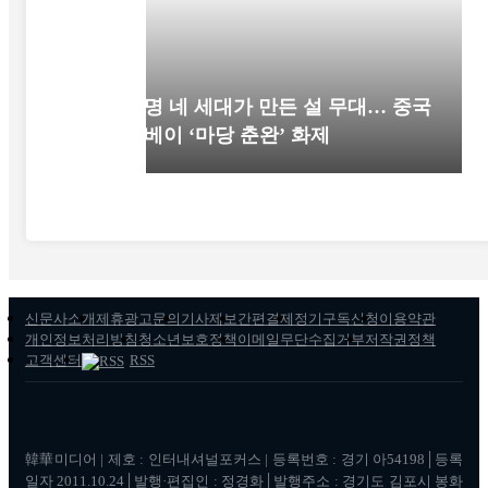
52명 네 세대가 만든 설 무대… 중국
후베이 ‘마당 춘완’ 화제
신문사소개
제휴광고문의
기사제보
간편결제
정기구독신청
이용약관
개인정보처리방침
청소년보호정책
이메일무단수집거부
저작권정책
고객센터
RSS
韓華미디어 | 제호 : 인터내셔널포커스 | 등록번호 : 경기 아54198│등록
일자 2011.10.24│발행·편집인 : 정경화│발행주소 : 경기도 김포시 봉화