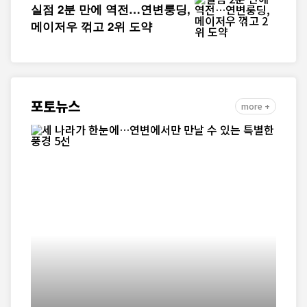
실점 2분 만에 역전…연변룽딩,
메이저우 꺾고 2위 도약
포토뉴스
more +