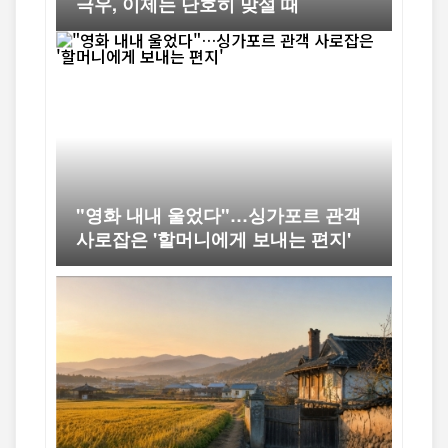
극우, 이제는 단호히 맞설 때
"영화 내내 울었다"…싱가포르 관객
사로잡은 '할머니에게 보내는 편지'