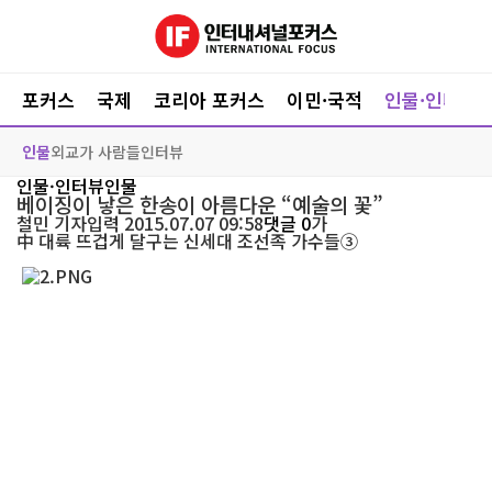
포커스
국제
코리아 포커스
이민·국적
인물·인터뷰
인물
외교가 사람들
인터뷰
인물·인터뷰
인물
베이징이 낳은 한송이 아름다운 “예술의 꽃”
철민
기자
입력 2015.07.07 09:58
댓글 0
가
中 대륙 뜨겁게 달구는 신세대 조선족 가수들③