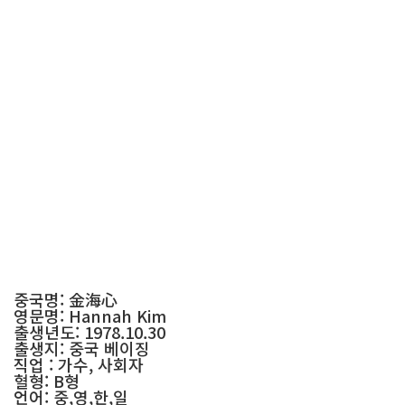
중국명: 金海心
영문명: Hannah Kim
출생년도: 1978.10.30
출생지: 중국 베이징
직업 : 가수, 사회자
혈형: B형
언어: 중,영,한,일