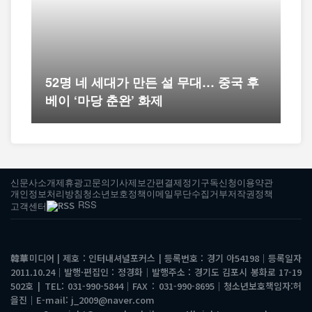
52명 네 세대가 만든 설 무대… 중국 후
베이 ‘마당 춘완’ 화제
신문사소개
제휴광고문의
기사제보
간편결제
정기구독신청
이용약관
개인정보처리방침
청소년보호정책
이메일무단수집거부
저작권정책
RSS
고객센터
韓華미디어 | 제호 : 인터내셔널포커스 | 등록번호 : 경기 아54198│등록일자
2011.10.24│발행·편집인 : 정경화│발행주소 : 경기도 김포시 봉화로 17-19
502호 | TEL: 031-990-5844│FAX : 031-990-8695│청소년보호책임자:허
을진│E-mail: j_2009@naver.com