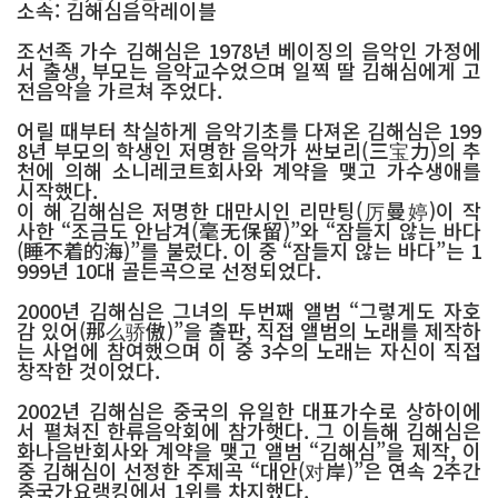
소속: 김해심음악레이블
조선족 가수 김해심은 1978년 베이징의 음악인 가정에
서 출생, 부모는 음악교수었으며 일찍 딸 김해심에게 고
전음악을 가르쳐 주었다.
어릴 때부터 착실하게 음악기초를 다져온 김해심은 199
8년 부모의 학생인 저명한 음악가 싼보리(三宝力)의 추
천에 의해 소니레코트회사와 계약을 맺고 가수생애를
시작했다.
이 해 김해심은 저명한 대만시인 리만팅(厉曼婷)이 작
사한 “조금도 안남겨(毫无保留)”와 “잠들지 않는 바다
(睡不着的海)”를 불렀다. 이 중 “잠들지 않는 바다”는 1
999년 10대 골든곡으로 선정되었다.
2000년 김해심은 그녀의 두번째 앨범 “그렇게도 자호
감 있어(那么骄傲)”을 출판, 직접 앨범의 노래를 제작하
는 사업에 참여했으며 이 중 3수의 노래는 자신이 직접
창작한 것이었다.
2002년 김해심은 중국의 유일한 대표가수로 상하이에
서 펼쳐진 한류음악회에 참가햇다. 그 이듬해 김해심은
화나음반회사와 계약을 맺고 앨범 “김해심”을 제작, 이
중 김해심이 선정한 주제곡 “대안(对岸)”은 연속 2주간
중국가요랭킹에서 1위를 차지했다.