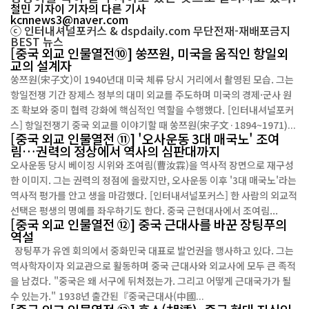
철민 기자
이 기자의 다른 기사
kcnnews3@naver.com
ⓒ 인터내셔널포커스 & dspdaily.com 무단전재-재배포금지
BEST
뉴스
[중국 외교 인물열전⑩] 쑹쯔원, 미국을 움직인 항일외
교의 설계자
쑹쯔원(宋子文)이 1940년대 미국 체류 당시 거리에서 촬영된 모습. 그는
항일전쟁 기간 장제스 정부의 대미 외교를 주도하며 미국의 경제·군사 원
조 확보와 중미 협력 강화에 핵심적인 역할을 수행했다. [인터내셔널포커
스] 항일전쟁기 중국 외교를 이야기할 때 쑹쯔원(宋子文·1894~1971)...
[중국 외교 인물열전 ⑪] '오사운동 3대 매국노' 조여
림…권력의 정상에서 역사의 심판대까지
오사운동 당시 베이징 시위와 조여림(曹汝霖)을 역사적 장면으로 재구성
한 이미지. 그는 권력의 정점에 올랐지만, 오사운동 이후 '3대 매국노'라는
역사적 평가를 안고 생을 마감했다. [인터내셔널포커스] 한 사람의 외교적
선택은 평생의 명예를 좌우하기도 한다. 중국 근현대사에서 조여림...
[중국 외교 인물열전 ⑫] 중국 근대사를 바꾼 장팅푸의
역설
장팅푸가 유엔 회의에서 중화민국 대표로 발언권을 행사하고 있다. 그는
역사학자이자 외교관으로 활동하며 중국 근대사와 외교사에 모두 큰 족적
을 남겼다. "중국은 왜 서구에 뒤처졌는가. 그리고 어떻게 근대국가가 될
수 있는가." 1938년 출간된『중국근대사(中國...