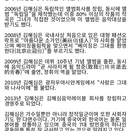
2006년 김해심은 독립적인 앨범회사를 창립, 동시에 앨
범 “독립일”을 제작했는데 이중 80% 이상의 작품의 작
곡은 그녀가 직접한 것이었으며 이 앨범은 음악대상을
받기도 했다.
2008년 김해심은 국내사상 처음으로 있은 대형 패션오
락프로 “아름다운 소가인(美丽俏佳人)”의 사회를 맡았
으며 베이징올림픽을 맞으면서 “베이징은 그대를 환영
한다(北京欢迎你)”를 부르기도 했다.
2009년 김해심은 데뷔 10주년 기념 앨범을 출판, 동시
에 음악드라마 “곧 사라지게 될 청춘(致我们终将逝去
的青春)”에 출연, 정휘의 역을 맡았다.
2010년 김해심은 광저우아시안게임에서 “사랑은 그대
와 나사이에”를 불렀다.
2013년 김해심은 김해심음악레이블 회사를 창립하고
경영주로 되었다.
김해심은 가수일뿐만 아니라 창작일군이며 또한 사회자
기도 한 다면수이다. 거기에 중국어와 한국어는 물론 일
본어를 정통하고 있으며 중국의 7대 방언중의 하나인
광동어를 특히 잘 구사하고 있는 것으로 알려지고 있다.