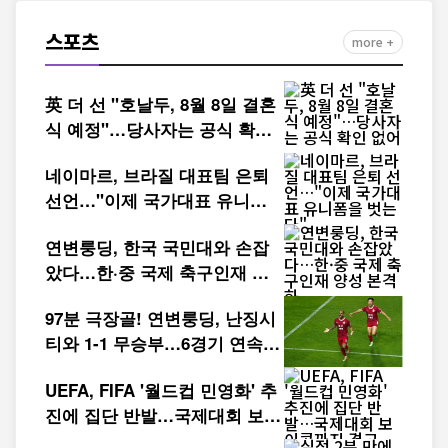
스포츠
more +
英 더 선 "호날두, 8월 8일 결혼
식 예정"…당사자는 공식 확인
없어
네이마르, 브라질 대표팀 은퇴
선언…"이제 국가대표 유니폼
을 벗는다"
연변룽딩, 한국 국민대와 손잡
았다…한·중 국제 축구인재 양
성 본격화
97분 극장골! 연변룽딩, 난징시
티와 1-1 무승부…6경기 연속
무패
UEFA, FIFA '월드컵 민영화' 추
진에 집단 반발…국제대회 보이
콧까지 경고