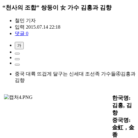
“천사의 조합” 쌍둥이 女 가수 김홍과 김향
철민
기자
입력 2015.07.14 22:18
댓글 0
가
중국 대륙 뜨겁게 달구는 신세대 조선족 가수들④김홍과
김향
한국명:
김홍, 김
향
중국명:
金虹，金
香