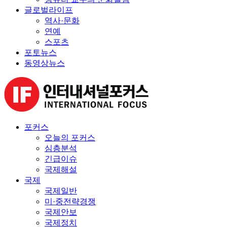
글로벌라이프
역사·문화
연예
스포츠
포토뉴스
동영상뉴스
포커스
오늘의 포커스
심층분석
긴급이슈
국제해설
국제
국제일반
미·중전략경쟁
국제안보
국제정치