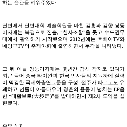
하는 습관을 키워주었다.
연변에서 연변대학 예술학원을 마친 김홍과 김향 쌍둥
이자매는 북경으로 진출, “천사조합”을 뭇고 수도권무
대에서 활약하기 시작했으며 2012년에는 후베이TV와
네멍구TV의 춘제야회에 출연하면서 두각을 나타냈다.
그 뒤 이들 쌍둥이자매는 몇년간 잠시 잠자코 있다가
최근 들어 중국 타이완과 한국 인사들의 지원하에 실력
이 막강한 국제화출연그룹을 구성, 절주가 빠르고도 유
쾌하고 선률이 아름다우며 청춘의 율동이 넘치는 EP음
반 “대활보로(大步走)”를 발매하면서 제2차 도약을 실
현했다.
주요 성과