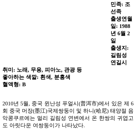
민족: 조
선족
출생연월
일: 1988
년 6월 2
일
출생지:
길림성
연길시
취미: 노래, 무용, 피아노, 관광 등
좋아하는 색깔: 흰색, 분홍색
혈액형: B
2010년 5월, 중국 윈난성 푸얼시(普洱市)에서 있은 제 6
회 중국 머장(墨江)국제쌍둥이 및 하니(哈尼) 태양절 음
악콩쿠르에는 멀리 길림성 연변에서 온 한쌍의 귀엽고
도 아릿다운 여쌍둥이가 나타났다.