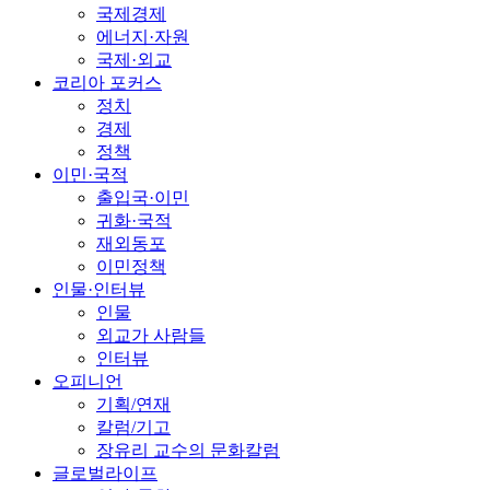
국제경제
에너지·자원
국제·외교
코리아 포커스
정치
경제
정책
이민·국적
출입국·이민
귀화·국적
재외동포
이민정책
인물·인터뷰
인물
외교가 사람들
인터뷰
오피니언
기획/연재
칼럼/기고
장유리 교수의 문화칼럼
글로벌라이프