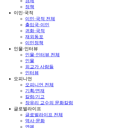
경제
정책
이민·국적
이민·국적 전체
출입국·이민
귀화·국적
재외동포
이민정책
인물·인터뷰
인물·인터뷰 전체
인물
외교가 사람들
인터뷰
오피니언
오피니언 전체
기획/연재
칼럼/기고
장유리 교수의 문화칼럼
글로벌라이프
글로벌라이프 전체
역사·문화
연예