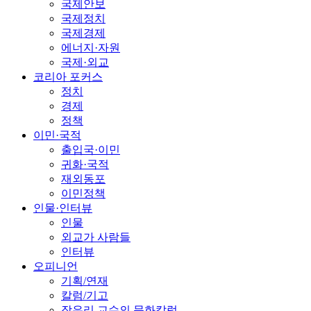
국제안보
국제정치
국제경제
에너지·자원
국제·외교
코리아 포커스
정치
경제
정책
이민·국적
출입국·이민
귀화·국적
재외동포
이민정책
인물·인터뷰
인물
외교가 사람들
인터뷰
오피니언
기획/연재
칼럼/기고
장유리 교수의 문화칼럼