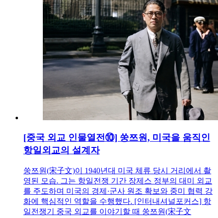
[중국 외교 인물열전⑩] 쑹쯔원, 미국을 움직인
항일외교의 설계자
쑹쯔원(宋子文)이 1940년대 미국 체류 당시 거리에서 촬
영된 모습. 그는 항일전쟁 기간 장제스 정부의 대미 외교
를 주도하며 미국의 경제·군사 원조 확보와 중미 협력 강
화에 핵심적인 역할을 수행했다. [인터내셔널포커스] 항
일전쟁기 중국 외교를 이야기할 때 쑹쯔원(宋子文