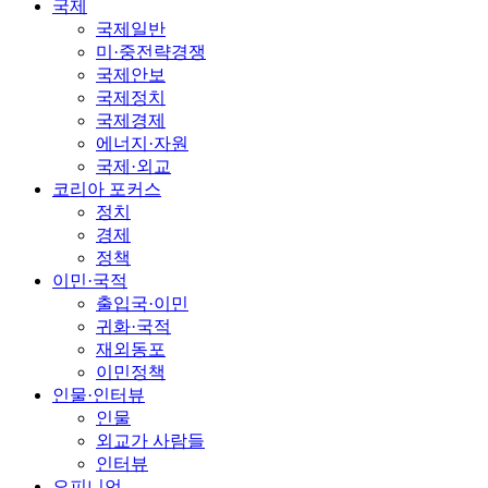
국제
국제일반
미·중전략경쟁
국제안보
국제정치
국제경제
에너지·자원
국제·외교
코리아 포커스
정치
경제
정책
이민·국적
출입국·이민
귀화·국적
재외동포
이민정책
인물·인터뷰
인물
외교가 사람들
인터뷰
오피니언