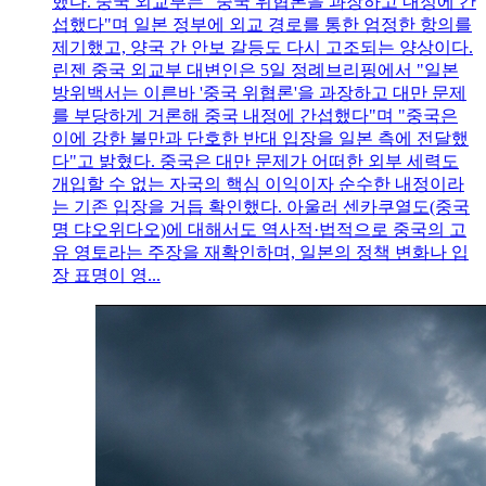
했다. 중국 외교부는 "중국 위협론을 과장하고 내정에 간
섭했다"며 일본 정부에 외교 경로를 통한 엄정한 항의를
제기했고, 양국 간 안보 갈등도 다시 고조되는 양상이다.
린젠 중국 외교부 대변인은 5일 정례브리핑에서 "일본
방위백서는 이른바 '중국 위협론'을 과장하고 대만 문제
를 부당하게 거론해 중국 내정에 간섭했다"며 "중국은
이에 강한 불만과 단호한 반대 입장을 일본 측에 전달했
다"고 밝혔다. 중국은 대만 문제가 어떠한 외부 세력도
개입할 수 없는 자국의 핵심 이익이자 순수한 내정이라
는 기존 입장을 거듭 확인했다. 아울러 센카쿠열도(중국
명 댜오위다오)에 대해서도 역사적·법적으로 중국의 고
유 영토라는 주장을 재확인하며, 일본의 정책 변화나 입
장 표명이 영...