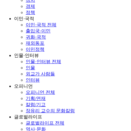
정치
경제
정책
이민·국적
이민·국적 전체
출입국·이민
귀화·국적
재외동포
이민정책
인물·인터뷰
인물·인터뷰 전체
인물
외교가 사람들
인터뷰
오피니언
오피니언 전체
기획/연재
칼럼/기고
장유리 교수의 문화칼럼
글로벌라이프
글로벌라이프 전체
역사·문화