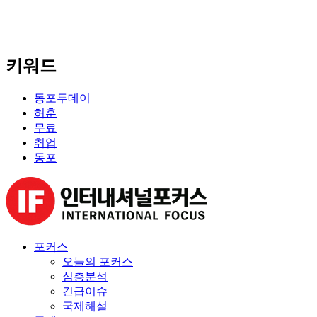
키워드
동포투데이
허훈
무료
취업
동포
포커스
오늘의 포커스
심층분석
긴급이슈
국제해설