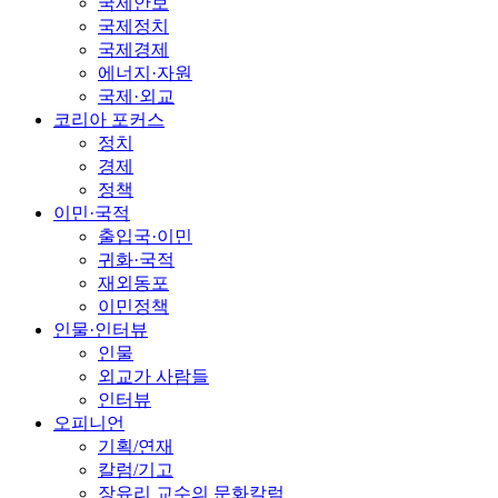
국제안보
국제정치
국제경제
에너지·자원
국제·외교
코리아 포커스
정치
경제
정책
이민·국적
출입국·이민
귀화·국적
재외동포
이민정책
인물·인터뷰
인물
외교가 사람들
인터뷰
오피니언
기획/연재
칼럼/기고
장유리 교수의 문화칼럼