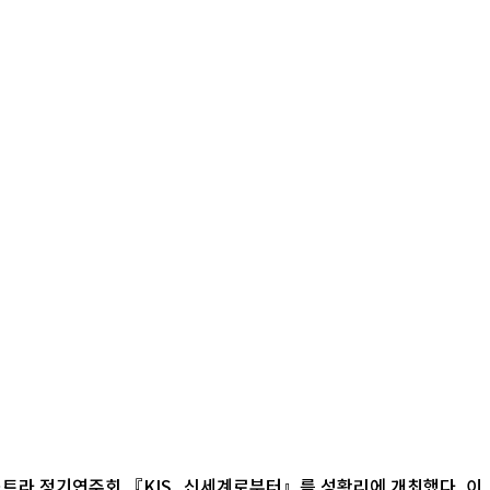
케스트라 정기연주회 『KIS_신세계로부터』를 성황리에 개최했다. 이