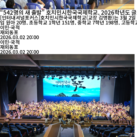
“542명의 새 출발” 호치민시한국국제학교, 2026학년도 
[인터내셔널포커스]호치민시한국국제학교(교장 김명환)는 3월 2일 교내 도담관과
입 원아 20명, 초등학교 1학년 151명, 중학교 7학년 198명, 고
이민·국적
재외동포
2026.03.02 20:00
이민·국적
재외동포
2026.03.02 20:00