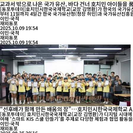
교과서 밖으로 나온 국가 유산, 바다 건너 호치민 아이들을 
[동포투데이]호치민시한국국제학교(교장 김명환)가 한국의 국가유산을 직접 보고 느
부터 11일까지 4일간 한국 국가유산청(청장 허민)과 국가유산진흥원(
이민·국적
재외동포
2025.10.09 19:54
이민·국적
재외동포
2025.10.09 19:54
“선후배가 함께 만든 배움의 장”…호치민시한국국제학교 A
[동포투데이] 호치민시한국국제학교(교장 김명환)가 디지털 시대에 걸맞
여해 ‘스마트 KIS 스쿨 만들기’를 주제로 다양한 체험과 협업 활동을 펼쳤다. 이번 행사는 여름방학 동안 ‘소프트웨어 퍼실리테이터 양성과정’을 마친 고등학생들이 초등학생 멘티와
해결에 도전...
이민·국적
재외동포