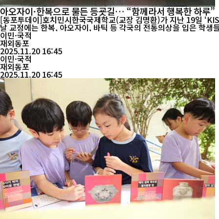
아오자이·한복으로 물든 등굣길… “함께라서 행복한 하루”
[동포투데이]호치민시한국국제학교(교장 김명환)가 지난 19일 ‘KIS
날 교정에는 한복, 아오자이, 바틱 등 각국의 전통의상을 입은 학생들이 등장해 평소와는 다른 색다른 등굣길
다문화...
이민·국적
재외동포
2025.11.20 16:45
이민·국적
재외동포
2025.11.20 16:45