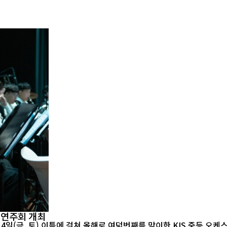
기연주회 개최
14일(금, 토) 이틀에 걸쳐 올해로 여덟번째를 맞이한 KIS 중등 오