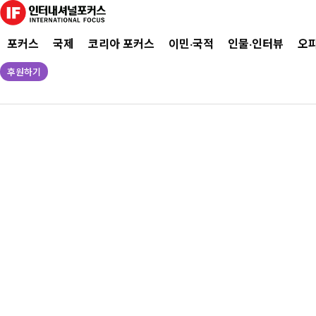
포커스
국제
코리아 포커스
이민·국적
인물·인터뷰
오
후원하기