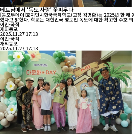
베트남에서 ‘독도 사랑’ 꽃피우다
[동포투데이]호치민시한국국제학교(교장 김명환)는 2025년 한 해
했다고 밝혔다. 학교는 대한민국 영토인 독도에 대한 확고한 수호 의지를 고취하기 위해 연중 다양한 프로그램을 기획했다. 특히 ‘독도 사랑 티셔츠’ 1,000벌을 제작해 6·9·12학년 학생들과 전 교직원에게
...
이민·국적
재외동포
2025.11.27 17:13
이민·국적
재외동포
2025.11.27 17:13