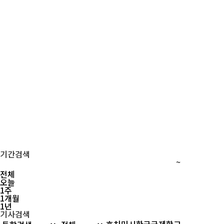
기간검색
~
전체
오늘
1주
1개월
1년
기사검색