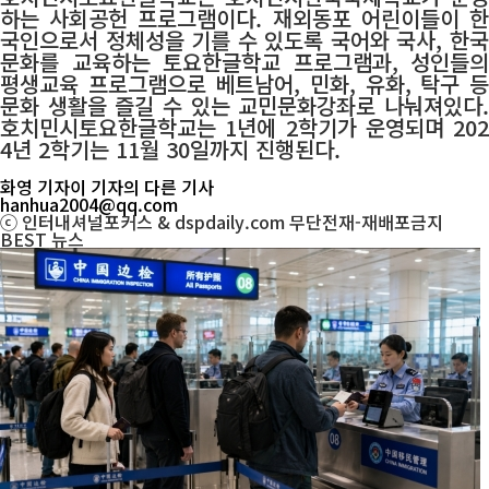
하는 사회공헌 프로그램이다. 재외동포 어린이들이 한
국인으로서 정체성을 기를 수 있도록 국어와 국사, 한국
문화를 교육하는 토요한글학교 프로그램과, 성인들의
평생교육 프로그램으로 베트남어, 민화, 유화, 탁구 등
문화 생활을 즐길 수 있는 교민문화강좌로 나눠져있다.
호치민시토요한글학교는 1년에 2학기가 운영되며 202
4년 2학기는 11월 30일까지 진행된다.
화영 기자
이 기자의 다른 기사
hanhua2004@qq.com
ⓒ 인터내셔널포커스 & dspdaily.com 무단전재-재배포금지
BEST
뉴스