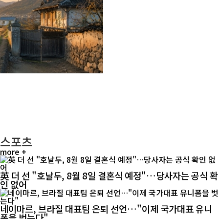
스포츠
more +
英 더 선 "호날두, 8월 8일 결혼식 예정"…당사자는 공식 확
인 없어
네이마르, 브라질 대표팀 은퇴 선언…"이제 국가대표 유니
폼을 벗는다"