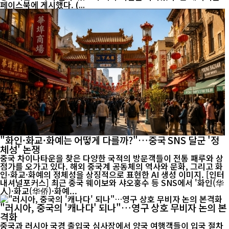
페이스북에 게시했다. (...
"화인·화교·화예는 어떻게 다를까?"…중국 SNS 달군 '정
체성' 논쟁
중국 차이나타운을 찾은 다양한 국적의 방문객들이 전통 패루와 상
점가를 오가고 있다. 해외 중국계 공동체의 역사와 문화, 그리고 화
인·화교·화예의 정체성을 상징적으로 표현한 AI 생성 이미지. [인터
내셔널포커스] 최근 중국 웨이보와 샤오훙수 등 SNS에서 '화인(华
人)·화교(华侨)·화예...
"러시아, 중국의 '캐나다' 되나"…영구 상호 무비자 논의 본
격화
중국과 러시아 국경 출입국 심사장에서 양국 여행객들이 입국 절차