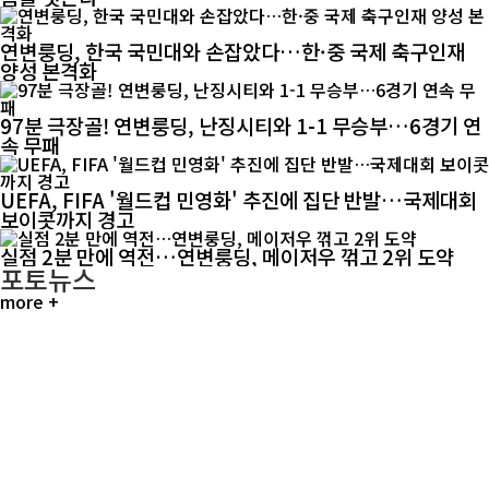
연변룽딩, 한국 국민대와 손잡았다…한·중 국제 축구인재
양성 본격화
97분 극장골! 연변룽딩, 난징시티와 1-1 무승부…6경기 연
속 무패
UEFA, FIFA '월드컵 민영화' 추진에 집단 반발…국제대회
보이콧까지 경고
실점 2분 만에 역전…연변룽딩, 메이저우 꺾고 2위 도약
포토뉴스
more +