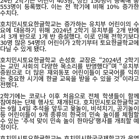
24년 2학기는 어린이 403명, 성인 150명이 등록해 총
553명이 등록했다. 이는 전 학기에 비해 10% 증가한
수치다.
호치민시토요한글학교는 증가하는 유치부 어린이의 수
요에 대응하기 위해 2024년 2학기 유치부를 2개 반에
서 3개 반으로 1개 반 증설했다. 이로 인해 전학기보다
30명 많은 54명의 어린이가 2학기부터 토요한글학교에
다닐 수 있게 됐다.
호치민시토요한글학교 손성호 교장은 “2024년 2학기
는 교민 사회의 다양한 목소리를 반영했다”며 “유치부
증원으로 더 많은 재외동포 어린이들이 모국어를 익히
는 중요한 시기에 한글 교육을 받을 수 있을 것”이라고
전했다.
2학기에는 코로나 이후 처음으로 전체 학생들이 함께
참여하는 단체 행사도 재개된다. 호치민시토요한글학교
는 9월 14일 추석을 앞두고 윷놀이, 비석치기, 공기놀이
등 어린이들이 9개 종류의 한국의 민속 놀이를 체험할
수 있는 ‘추석 맞이 민속 놀이 한마당’행사를 개최할 예
정이다.
호치민시토요한글학교는 호치민시한국국제학교가 운영