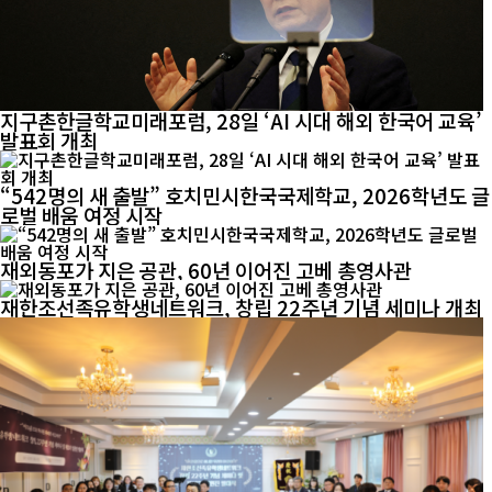
지구촌한글학교미래포럼, 28일 ‘AI 시대 해외 한국어 교육’
발표회 개최
“542명의 새 출발” 호치민시한국국제학교, 2026학년도 글
로벌 배움 여정 시작
재외동포가 지은 공관, 60년 이어진 고베 총영사관
재한조선족유학생네트워크, 창립 22주년 기념 세미나 개최