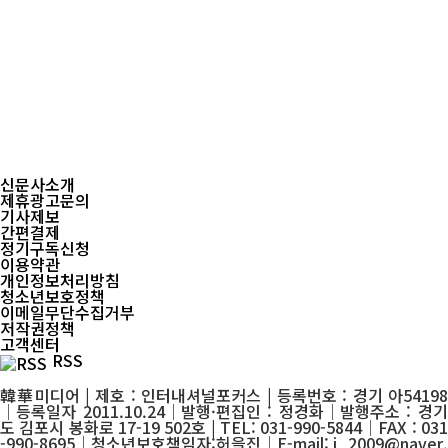
신문사소개
제휴광고문의
기사제보
간편결제
정기구독신청
이용약관
개인정보처리방침
청소년보호정책
이메일무단수집거부
저작권정책
고객센터
RSS
韓華미디어 | 제호 : 인터내셔널포커스 | 등록번호 : 경기 아54198
│등록일자 2011.10.24│발행·편집인 : 정경화│발행주소 : 경기
도 김포시 봉화로 17-19 502호 | TEL: 031-990-5844│FAX : 031
-990-8695│청소년보호책임자:허을진│E-mail: j_2009@naver.