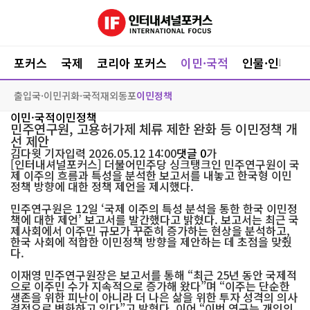
포커스
국제
코리아 포커스
이민·국적
인물·인터뷰
출입국·이민
귀화·국적
재외동포
이민정책
이민·국적
이민정책
민주연구원, 고용허가제 체류 제한 완화 등 이민정책 개
선 제안
김다윗
기자
입력 2026.05.12 14:00
댓글 0
가
[인터내셔널포커스] 더불어민주당 싱크탱크인 민주연구원이 국
제 이주의 흐름과 특성을 분석한 보고서를 내놓고 한국형 이민
정책 방향에 대한 정책 제언을 제시했다.
민주연구원은 12일 ‘국제 이주의 특성 분석을 통한 한국 이민정
책에 대한 제언’ 보고서를 발간했다고 밝혔다. 보고서는 최근 국
제사회에서 이주민 규모가 꾸준히 증가하는 현상을 분석하고,
한국 사회에 적합한 이민정책 방향을 제안하는 데 초점을 맞췄
다.
이재영 민주연구원장은 보고서를 통해 “최근 25년 동안 국제적
으로 이주민 수가 지속적으로 증가해 왔다”며 “이주는 단순한
생존을 위한 피난이 아니라 더 나은 삶을 위한 투자 성격의 의사
결정으로 변화하고 있다”고 밝혔다. 이어 “이번 연구는 개인의