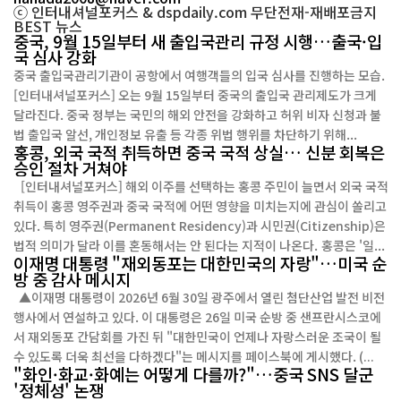
ⓒ 인터내셔널포커스 & dspdaily.com 무단전재-재배포금지
BEST
뉴스
중국, 9월 15일부터 새 출입국관리 규정 시행…출국·입
국 심사 강화
중국 출입국관리기관이 공항에서 여행객들의 입국 심사를 진행하는 모습.
[인터내셔널포커스] 오는 9월 15일부터 중국의 출입국 관리제도가 크게
달라진다. 중국 정부는 국민의 해외 안전을 강화하고 허위 비자 신청과 불
법 출입국 알선, 개인정보 유출 등 각종 위법 행위를 차단하기 위해...
홍콩, 외국 국적 취득하면 중국 국적 상실… 신분 회복은
승인 절차 거쳐야
[인터내셔널포커스] 해외 이주를 선택하는 홍콩 주민이 늘면서 외국 국적
취득이 홍콩 영주권과 중국 국적에 어떤 영향을 미치는지에 관심이 쏠리고
있다. 특히 영주권(Permanent Residency)과 시민권(Citizenship)은
법적 의미가 달라 이를 혼동해서는 안 된다는 지적이 나온다. 홍콩은 '일...
이재명 대통령 "재외동포는 대한민국의 자랑"…미국 순
방 중 감사 메시지
▲이재명 대통령이 2026년 6월 30일 광주에서 열린 첨단산업 발전 비전
행사에서 연설하고 있다. 이 대통령은 26일 미국 순방 중 샌프란시스코에
서 재외동포 간담회를 가진 뒤 "대한민국이 언제나 자랑스러운 조국이 될
수 있도록 더욱 최선을 다하겠다"는 메시지를 페이스북에 게시했다. (...
"화인·화교·화예는 어떻게 다를까?"…중국 SNS 달군
'정체성' 논쟁