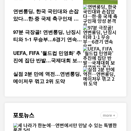
을 벗는다"
연변룽딩, 한국 국민대와 손잡
았다…한·중 국제 축구인재 양
성 본격화
97분 극장골! 연변룽딩, 난징시
티와 1-1 무승부…6경기 연속
무패
UEFA, FIFA '월드컵 민영화' 추
진에 집단 반발…국제대회 보이
콧까지 경고
실점 2분 만에 역전…연변룽딩,
메이저우 꺾고 2위 도약
포토뉴스
more +