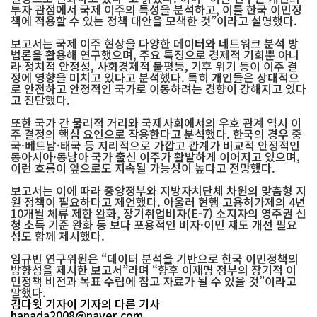
투자 관점에서 국제 이주의 특성을 분석하고, 이를 한국 이민정
책에 적용할 수 있는 정책 대안을 모색한 것”이라고 설명했다.
보고서는 국제 이주 현상을 다양한 데이터와 네트워크 분석 방
법론을 활용해 연구했으며, 주요 특징으로 경제적 기회뿐 아니
라 정치적 안정성, 사회경제적 불평등, 기후 위기 등이 이주 결
정에 영향을 미치고 있다고 분석했다. 특히 개인들은 상대적으
로 안전하고 안정적인 국가로 이동하려는 경향이 강해지고 있다
고 진단했다.
또한 국가 간 물리적 거리와 국제사회에서의 우호 관계 역시 이
주 결정의 핵심 요인으로 작용한다고 분석했다. 한국의 경우 중
국·베트남·태국 등 지리적으로 가깝고 관계가 비교적 안정적인
동아시아·동남아 국가 출신 이주가 활발하게 이어지고 있으며,
이런 흐름이 앞으로도 지속될 가능성이 높다고 전망했다.
보고서는 이에 따라 중앙정부와 지방자치단체 차원의 맞춤형 지
원 정책이 필요하다고 제언했다. 아울러 현행 고용허가제의 4년
10개월 체류 제한 완화, 장기취업비자(E-7) 소지자의 영주권 신
청 소득 기준 완화 등 보다 포용적인 비자·이민 제도 개선 필요
성도 함께 제시했다.
임규빈 연구위원은 “데이터 분석을 기반으로 한국 이민정책의
방향성을 제시한 보고서”라며 “향후 이재명 정부의 장기적 이
민정책 비전과 목표 수립에 참고 자료가 될 수 있을 것”이라고
말했다.
김다윗 기자
이 기자의 다른 기사
hanada2008@naver.com