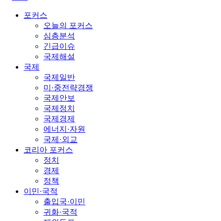
포커스
오늘의 포커스
심층분석
긴급이슈
국제해설
국제
국제일반
미·중전략경쟁
국제안보
국제정치
국제경제
에너지·자원
국제·외교
코리아 포커스
정치
경제
정책
이민·국적
출입국·이민
귀화·국적