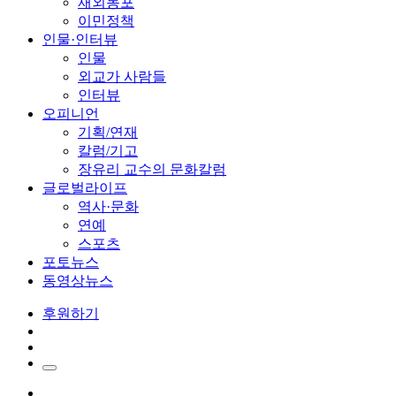
재외동포
이민정책
인물·인터뷰
인물
외교가 사람들
인터뷰
오피니언
기획/연재
칼럼/기고
장유리 교수의 문화칼럼
글로벌라이프
역사·문화
연예
스포츠
포토뉴스
동영상뉴스
후원하기