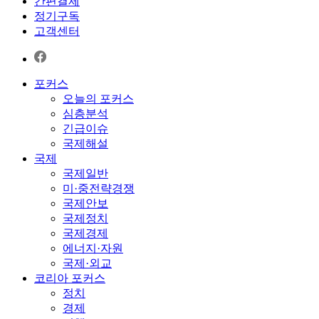
간편결제
정기구독
고객센터
포커스
오늘의 포커스
심층분석
긴급이슈
국제해설
국제
국제일반
미·중전략경쟁
국제안보
국제정치
국제경제
에너지·자원
국제·외교
코리아 포커스
정치
경제