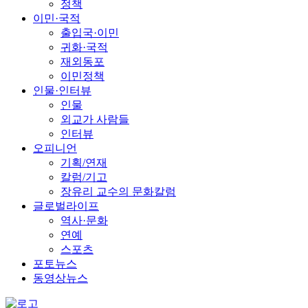
정책
이민·국적
출입국·이민
귀화·국적
재외동포
이민정책
인물·인터뷰
인물
외교가 사람들
인터뷰
오피니언
기획/연재
칼럼/기고
장유리 교수의 문화칼럼
글로벌라이프
역사·문화
연예
스포츠
포토뉴스
동영상뉴스