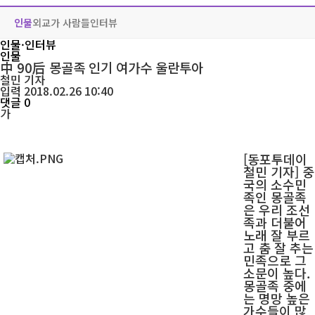
인물
외교가 사람들
인터뷰
인물·인터뷰
인물
中 90后 몽골족 인기 여가수 울란투아
철민
기자
입력 2018.02.26 10:40
댓글 0
가
[동포투데이
철민 기자] 중
국의 소수민
족인 몽골족
은 우리 조선
족과 더불어
노래 잘 부르
고 춤 잘 추는
민족으로 그
소문이 높다.
몽골족 중에
는 명망 높은
가수들이 많