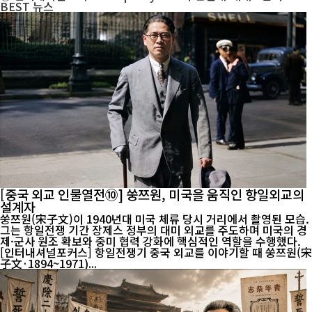
BEST
뉴스
[중국 외교 인물열전⑩] 쑹쯔원, 미국을 움직인 항일외교의
설계자
쑹쯔원(宋子文)이 1940년대 미국 체류 당시 거리에서 촬영된 모습.
그는 항일전쟁 기간 장제스 정부의 대미 외교를 주도하며 미국의 경
제·군사 원조 확보와 중미 협력 강화에 핵심적인 역할을 수행했다.
[인터내셔널포커스] 항일전쟁기 중국 외교를 이야기할 때 쑹쯔원(宋
子文·1894~1971)...