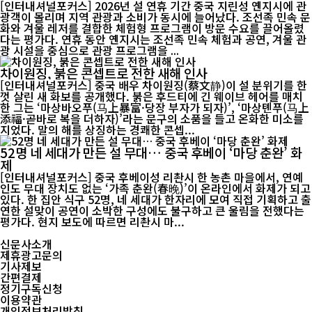
[인터내셔널포커스] 2026년 설 연휴 기간 중국 지린성 옌지시에 관
광객이 몰리며 지역 관광과 소비가 동시에 늘어났다. 조선족 민속 문
화와 겨울 레저를 결합한 체험형 프로그램이 방문 수요를 끌어올렸
다는 평가다. 연휴 동안 옌지시는 조선족 민속 체험과 공연, 겨울 관
광 시설을 중심으로 관광 프로그램을 ...
차이원징, 붉은 콘셉트로 전한 새해 인사
[인터내셔널포커스] 중국 배우 차이원징(蔡文静)이 설 분위기를 한
껏 살린 새 화보를 공개했다. 붉은 후드티에 긴 웨이브 헤어를 매치
한 그는 ‘마상바오푸(马上暴富·당장 부자가 되자)’, ‘마상톈푸(马上
添福·곧바로 복을 더하자)’라는 문구의 소품을 들고 온화한 미소를
지었다. 말의 해를 상징하는 경쾌한 콘셉...
52명 네 세대가 만든 설 무대… 중국 후베이 ‘마당 춘완’ 화
제
[인터내셔널포커스] 중국 후베이성 리촨시 한 농촌 마을에서, 연예
인도 무대 장치도 없는 ‘가족 춘완(春晚)’이 온라인에서 화제가 되고
있다. 한 집안 식구 52명, 네 세대가 한자리에 모여 직접 기획하고 출
연한 설맞이 공연이 소박한 구성에도 불구하고 큰 울림을 전했다는
평가다. 현지 보도에 따르면 리촨시 마...
신문사소개
제휴광고문의
기사제보
간편결제
정기구독신청
이용약관
개인정보처리방침