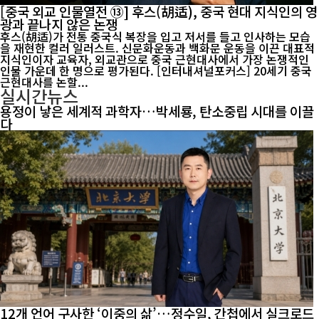
[중국 외교 인물열전 ⑬] 후스(胡适), 중국 현대 지식인의 영
광과 끝나지 않은 논쟁
후스(胡适)가 전통 중국식 복장을 입고 저서를 들고 인사하는 모습
을 재현한 컬러 일러스트. 신문화운동과 백화문 운동을 이끈 대표적
지식인이자 교육자, 외교관으로 중국 근현대사에서 가장 논쟁적인
인물 가운데 한 명으로 평가된다. [인터내셔널포커스] 20세기 중국
근현대사를 논할...
실시간뉴스
용정이 낳은 세계적 과학자…박세룡, 탄소중립 시대를 이끌
다
12개 언어 구사한 ‘이중의 삶’…정수일, 간첩에서 실크로드