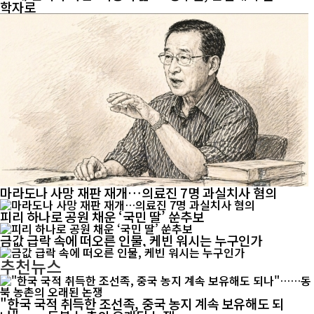
학자로
마라도나 사망 재판 재개…의료진 7명 과실치사 혐의
피리 하나로 공원 채운 ‘국민 딸’ 쑨추보
금값 급락 속에 떠오른 인물, 케빈 워시는 누구인가
추천뉴스
"한국 국적 취득한 조선족, 중국 농지 계속 보유해도 되