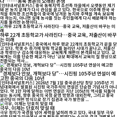
나"……동북 농촌의 오래된 논쟁
[인터내셔널포커스] 중국 동북지역 조선족 마을에서 오랫동안 제기
돼 온 농지 문제가 다시 관심을 끌고 있다. 한국으로 이주해 한국 국
적을 취득한 조선족들이 중국에 남겨둔 농지와 주택을 계속 보유해
야 하는지, 아니면 실제 농사를 짓는 주민들에게 다시 배분해야 하는
지를 둘러싼 논쟁이다....
하루 22개 초등학교가 사라진다…중국 교육, 저출산이 바꾸
는 미래
[인터내셔널포커스] 중국에서 하루 평균 22개의 초등학교가 문을 닫
고 있다. 학생 수 증가에 맞춰 학교를 늘리던 시대가 끝나고, 저출산
과 학령인구 감소에 대응하는 교육체계 재편이 본격화되고 있다. 교
육계는 이를 단순한 폐교가 아닌 '규모 확대에서 교육의 질 향상으로
전환되는 역사...
"경제보다 안보, 개혁보다 당"…시진핑 105주년 연설이 예
고한 중국의 다음 10년
[인터내셔널포커스] 2026년 7월 1일 중국공산당 창당 105주년 기
념대회에서 발표된 시진핑 국가주석의 연설은 단순한 기념사가 아니
었다. 약 1만 자에 달하는 이번 연설은 지난 105년의 역사를 되돌아
보는 동시에, 향후 중국의 국정 운영 방향과 대외전략, 그리고 중국
공산당이 어떤 방식으로 장기 집권과 국가 발전을 ...
극우, 이제는 단호히 맞설 때
극우 정치가 국경을 넘어 세력을 넓히려 하고 있다. 국내 일부 극우
성향 단체가 미국에서 공개 활동을 벌였다는 소식은 결코 가볍게 넘