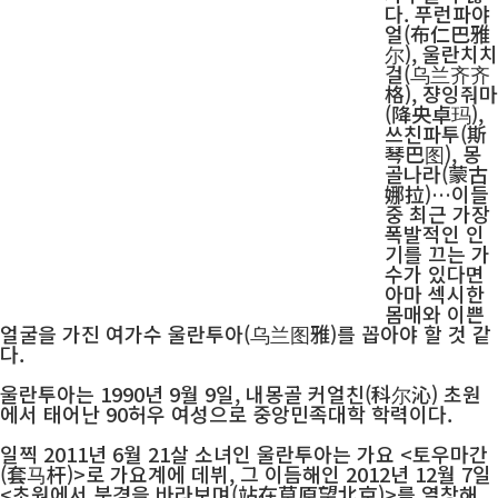
다. 푸런파야
얼(布仁巴雅
尔), 울란치치
걸(乌兰齐齐
格), 쟝잉줘마
(降央卓玛),
쓰친파투(斯
琴巴图), 몽
골나라(蒙古
娜拉)…이들
중 최근 가장
폭발적인 인
기를 끄는 가
수가 있다면
아마 섹시한
몸매와 이쁜
얼굴을 가진 여가수 울란투아(乌兰图雅)를 꼽아야 할 것 같
다.
울란투아는 1990년 9월 9일, 내몽골 커얼친(科尔沁) 초원
에서 태어난 90허우 여성으로 중앙민족대학 학력이다.
일찍 2011년 6월 21살 소녀인 울란투아는 가요 <토우마간
(套马杆)>로 가요계에 데뷔, 그 이듬해인 2012년 12월 7일
<초원에서 북경을 바라보며(站在草原望北京)>를 열창해