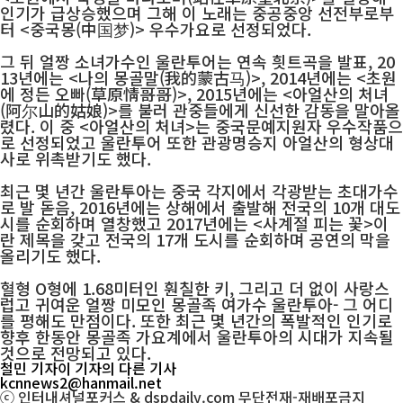
인기가 급상승했으며 그해 이 노래는 중공중앙 선전부로부
터 <중국몽(中国梦)> 우수가요로 선정되었다.
그 뒤 얼짱 소녀가수인 울란투어는 연속 흿트곡을 발표, 20
13년에는 <나의 몽골말(我的蒙古马)>, 2014년에는 <초원
에 정든 오빠(草原情哥哥)>, 2015년에는 <아얼산의 처녀
(阿尔山的姑娘)>를 불러 관중들에게 신선한 감동을 말아올
렸다. 이 중 <아얼산의 처녀>는 중국문예지원자 우수작품으
로 선정되었고 울란투어 또한 관광명승지 아얼산의 형상대
사로 위촉받기도 했다.
최근 몇 년간 울란투아는 중국 각지에서 각광받는 초대가수
로 발 돋음, 2016년에는 상해에서 출발해 전국의 10개 대도
시를 순회하며 열창했고 2017년에는 <사계절 피는 꽃>이
란 제목을 갖고 전국의 17개 도시를 순회하며 공연의 막을
올리기도 했다.
혈형 O형에 1.68미터인 훤칠한 키, 그리고 더 없이 사랑스
럽고 귀여운 얼짱 미모인 몽골족 여가수 울란투아- 그 어디
를 평해도 만점이다. 또한 최근 몇 년간의 폭발적인 인기로
향후 한동안 몽골족 가요계에서 울란투아의 시대가 지속될
것으로 전망되고 있다.
철민 기자
이 기자의 다른 기사
kcnnews2@hanmail.net
ⓒ 인터내셔널포커스 & dspdaily.com 무단전재-재배포금지