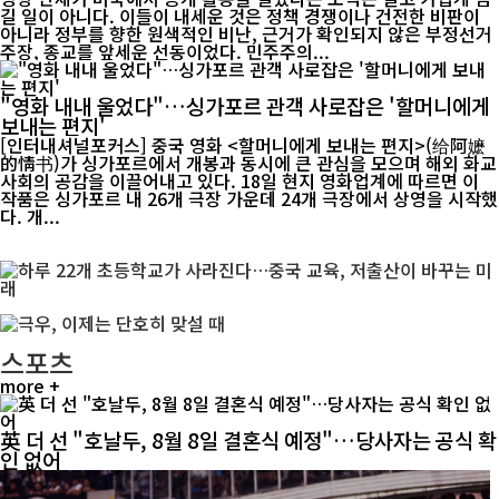
길 일이 아니다. 이들이 내세운 것은 정책 경쟁이나 건전한 비판이
아니라 정부를 향한 원색적인 비난, 근거가 확인되지 않은 부정선거
주장, 종교를 앞세운 선동이었다. 민주주의...
"영화 내내 울었다"…싱가포르 관객 사로잡은 '할머니에게
보내는 편지'
[인터내셔널포커스] 중국 영화 <할머니에게 보내는 편지>(给阿嬷
的情书)가 싱가포르에서 개봉과 동시에 큰 관심을 모으며 해외 화교
사회의 공감을 이끌어내고 있다. 18일 현지 영화업계에 따르면 이
작품은 싱가포르 내 26개 극장 가운데 24개 극장에서 상영을 시작했
다. 개...
스포츠
more +
英 더 선 "호날두, 8월 8일 결혼식 예정"…당사자는 공식 확
인 없어