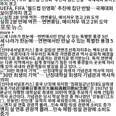
UEFA, FIFA '월드컵 민영화' 추진에 집단 반발…국제대회
보이콧까지 경고
실점 2분 만에 역전…연변룽딩, 메이저우 꺾고 2위 도약
포토뉴스
more +
세 나라가 한눈에…연변에서만 만날 수 있는 특별한 풍경 5
선
[인터내셔널포커스] 중국 길림성 연변조선족자치주는 백두산과 두
만강, 국경지대가 어우러진 독특한 자연환경과 역사·문화적 배경을
바탕으로 중국에서도 손꼽히는 관광지로 평가받는다. 특히 연변에
는 다른 지역에서는 쉽게 찾아보기 힘든 이색 풍경들이 곳곳에 자리
해 있어 국내외 관광객들의 발길을 끌고 있다. ...
“30만 희생의 기억”… 난징대학살 희생자 기념관과 역사적
의미
[인터네셔널포커스] 중국 난징에 위치한 ‘침화일군난징대도살희생
동포기념관(侵華日軍南京大屠殺遇難同胞紀念館)’은 1937년 일
본군이 자행한 대학살로 희생된 30만여 명을 추모하기 위해 건립된
역사 공간이다. 기념관은 당시 학살 현장 중 하나였던 ‘강동문(江东
门, 장둥먼) 만인갱’ 유적지 위에 세워졌으며, 1985년...
옌지 설 연휴 관광객 몰려...민속 체험·빙설 관광에 소비도
증가