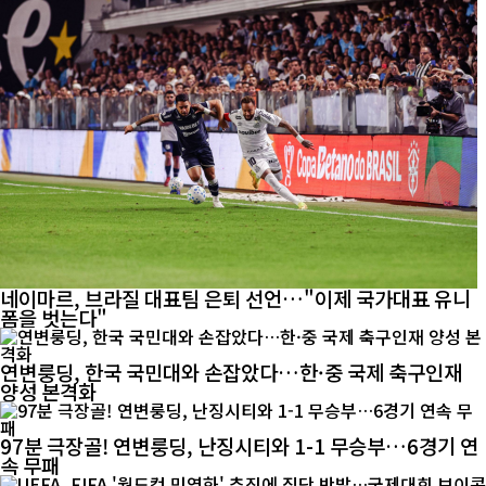
네이마르, 브라질 대표팀 은퇴 선언…"이제 국가대표 유니
폼을 벗는다"
연변룽딩, 한국 국민대와 손잡았다…한·중 국제 축구인재
양성 본격화
97분 극장골! 연변룽딩, 난징시티와 1-1 무승부…6경기 연
속 무패