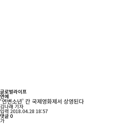
글로벌라이프
연예
‘연변소년’ 칸 국제영화제서 상영된다
김나래
기자
입력 2018.04.28 18:57
댓글 0
가