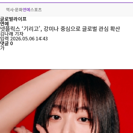
역사·문화
연예
스포츠
글로벌라이프
연예
넷플릭스 ‘기리고’, 강미나 중심으로 글로벌 관심 확산
김나래
기자
입력 2026.05.06 14:43
댓글 0
가