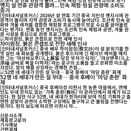
옌지 설 연휴 관광객 몰려...민속 체험·빙설 관광에 소비도
증가
[인터내셔널포커스] 2026년 설 연휴 기간 중국 지린성 옌지시에 관
광객이 몰리며 지역 관광과 소비가 동시에 늘어났다. 조선족 민속 문
화와 겨울 레저를 결합한 체험형 프로그램이 방문 수요를 끌어올렸
다는 평가다. 연휴 동안 옌지시는 조선족 민속 체험과 공연, 겨울 관
광 시설을 중심으로 관광 프로그램을 ...
차이원징, 붉은 콘셉트로 전한 새해 인사
[인터내셔널포커스] 중국 배우 차이원징(蔡文静)이 설 분위기를 한
껏 살린 새 화보를 공개했다. 붉은 후드티에 긴 웨이브 헤어를 매치
한 그는 ‘마상바오푸(马上暴富·당장 부자가 되자)’, ‘마상톈푸(马上
添福·곧바로 복을 더하자)’라는 문구의 소품을 들고 온화한 미소를
지었다. 말의 해를 상징하는 경쾌한 콘셉...
52명 네 세대가 만든 설 무대… 중국 후베이 ‘마당 춘완’ 화
제
[인터내셔널포커스] 중국 후베이성 리촨시 한 농촌 마을에서, 연예
인도 무대 장치도 없는 ‘가족 춘완(春晚)’이 온라인에서 화제가 되고
있다. 한 집안 식구 52명, 네 세대가 한자리에 모여 직접 기획하고 출
연한 설맞이 공연이 소박한 구성에도 불구하고 큰 울림을 전했다는
평가다. 현지 보도에 따르면 리촨시 마...
신문사소개
제휴광고문의
기사제보
간편결제