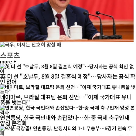
스포츠
more +
英 더 선 "호날두, 8월 8일 결혼식 예정"…당사자는 공식 확
인 없어
네이마르, 브라질 대표팀 은퇴 선언…"이제 국가대표 유니
폼을 벗는다"
연변룽딩, 한국 국민대와 손잡았다…한·중 국제 축구인재
양성 본격화