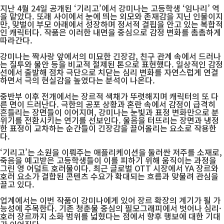
지난 4월 24일 공개된 ‘기리고’에서 강미나는 고등학생 ‘임나리’ 역
을 맡았다. 또래 사이에서 눈에 띄는 외모와 존재감을 지닌 인물이지
만, 맞벌이 부모 아래에서 성장하며 정서적 결핍을 안고 있는 복합적
인 캐릭터다. 작품은 이러한 내면을 중심으로 감정 변화를 촘촘하게
따라간다.
강미나는 짝사랑 앞에서의 미묘한 긴장감, 친구 관계 속에서 드러나
는 질투와 불안 등을 비교적 절제된 톤으로 표현했다. 일상적인 감정
선에서 출발해 점차 극단으로 치닫는 심리 변화를 자연스럽게 연결
하면서 극의 현실감을 높였다는 분석이 나온다.
중반부 이후 전개에서는 장르적 색채가 뚜렷해지며 캐릭터의 또 다
른 면이 드러난다. 극한의 공포 상황과 혼란 속에서 감정이 급격히
흔들리는 장면들이 이어지며, 강미나는 눈빛과 표정 변화만으로 분
위기를 전환시키는 연기를 선보인다. 울음을 터뜨리는 장면과 냉정
한 표정이 교차하는 순간들이 긴장감을 끌어올리는 요소로 작용한
다.
‘기리고’는 소원을 이뤄주는 애플리케이션을 둘러싼 저주를 소재로,
죽음을 예고받은 고등학생들이 이를 피하기 위해 움직이는 과정을
그린 영 어덜트 호러물이다. 최근 글로벌 OTT 시장에서 YA 장르와
호러 요소가 결합된 콘텐츠 수요가 확대되는 흐름과 맞물려 관심을
끌고 있다.
업계에서는 이번 작품이 강미나에게 있어 장르 확장의 계기가 될 가
능성에 주목한다. 기존 청춘물 중심의 필모그래피에서 벗어나 심리·
호러 장르까지 소화 범위를 넓혔다는 점에서 향후 행보에 대한 기대