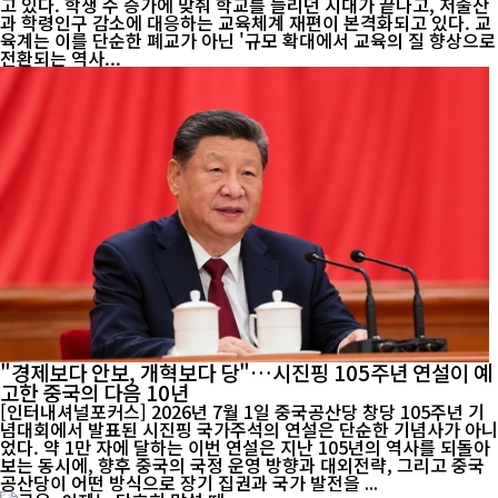
고 있다. 학생 수 증가에 맞춰 학교를 늘리던 시대가 끝나고, 저출산
과 학령인구 감소에 대응하는 교육체계 재편이 본격화되고 있다. 교
육계는 이를 단순한 폐교가 아닌 '규모 확대에서 교육의 질 향상으로
전환되는 역사...
"경제보다 안보, 개혁보다 당"…시진핑 105주년 연설이 예
고한 중국의 다음 10년
[인터내셔널포커스] 2026년 7월 1일 중국공산당 창당 105주년 기
념대회에서 발표된 시진핑 국가주석의 연설은 단순한 기념사가 아니
었다. 약 1만 자에 달하는 이번 연설은 지난 105년의 역사를 되돌아
보는 동시에, 향후 중국의 국정 운영 방향과 대외전략, 그리고 중국
공산당이 어떤 방식으로 장기 집권과 국가 발전을 ...