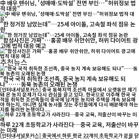
中 배우 톈쉬닝, '성매매·도박설' 전면 부인…"허위정보 법
적 대응"
"한 정거장 남았는데"…25세 아이돌, 고속철 좌석 점유 논
란
"합성사진은 가짜"…홍콩 배우 쉬안쉬안, 허위 다이어트 광
고에 법적 대응 예고
추천뉴스
"한국 국적 취득한 조선족, 중국 농지 계속 보유해도 되
나"……동북 농촌의 오래된 논쟁
[인터내셔널포커스] 중국 동북지역 조선족 마을에서 오랫동안 제기
돼 온 농지 문제가 다시 관심을 끌고 있다. 한국으로 이주해 한국 국
적을 취득한 조선족들이 중국에 남겨둔 농지와 주택을 계속 보유해
야 하는지, 아니면 실제 농사를 짓는 주민들에게 다시 배분해야 하는
지를 둘러싼 논쟁이다....
하루 22개 초등학교가 사라진다…중국 교육, 저출산이 바꾸
는 미래
[인터내셔널포커스] 중국에서 하루 평균 22개의 초등학교가 문을 닫