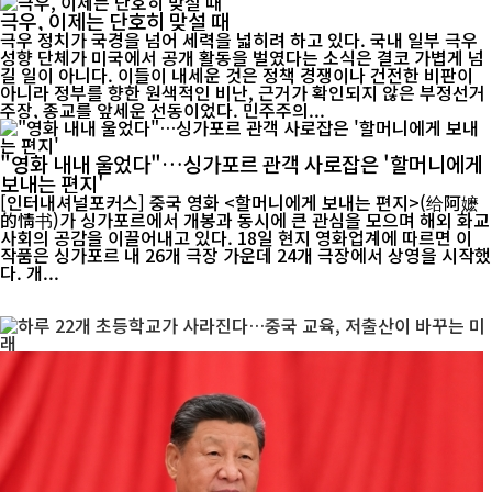
극우, 이제는 단호히 맞설 때
극우 정치가 국경을 넘어 세력을 넓히려 하고 있다. 국내 일부 극우
성향 단체가 미국에서 공개 활동을 벌였다는 소식은 결코 가볍게 넘
길 일이 아니다. 이들이 내세운 것은 정책 경쟁이나 건전한 비판이
아니라 정부를 향한 원색적인 비난, 근거가 확인되지 않은 부정선거
주장, 종교를 앞세운 선동이었다. 민주주의...
"영화 내내 울었다"…싱가포르 관객 사로잡은 '할머니에게
보내는 편지'
[인터내셔널포커스] 중국 영화 <할머니에게 보내는 편지>(给阿嬷
的情书)가 싱가포르에서 개봉과 동시에 큰 관심을 모으며 해외 화교
사회의 공감을 이끌어내고 있다. 18일 현지 영화업계에 따르면 이
작품은 싱가포르 내 26개 극장 가운데 24개 극장에서 상영을 시작했
다. 개...