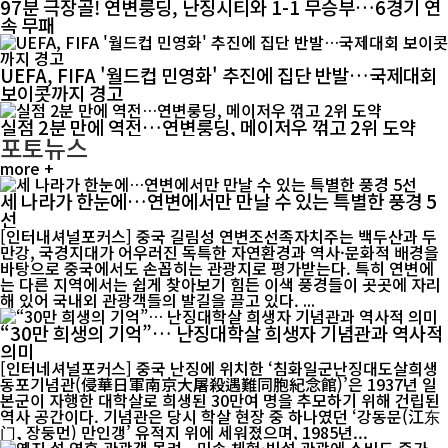
97분 극장골! 연변룽딩, 난징시티와 1-1 무승부…6경기 연
속 무패
UEFA, FIFA '월드컵 민영화' 추진에 집단 반발…국제대회
보이콧까지 경고
실점 2분 만에 역전…연변룽딩, 메이저우 꺾고 2위 도약
포토뉴스
more +
세 나라가 한눈에…연변에서만 만날 수 있는 특별한 풍경 5
선
[인터내셔널포커스] 중국 길림성 연변조선족자치주는 백두산과 두
만강, 국경지대가 어우러진 독특한 자연환경과 역사·문화적 배경을
바탕으로 중국에서도 손꼽히는 관광지로 평가받는다. 특히 연변에
는 다른 지역에서는 쉽게 찾아보기 힘든 이색 풍경들이 곳곳에 자리
해 있어 국내외 관광객들의 발길을 끌고 있다. ...
“30만 희생의 기억”… 난징대학살 희생자 기념관과 역사적
의미
[인터네셔널포커스] 중국 난징에 위치한 ‘침화일군난징대도살희생
동포기념관(侵華日軍南京大屠殺遇難同胞紀念館)’은 1937년 일
본군이 자행한 대학살로 희생된 30만여 명을 추모하기 위해 건립된
역사 공간이다. 기념관은 당시 학살 현장 중 하나였던 ‘강동문(江东
门, 장둥먼) 만인갱’ 유적지 위에 세워졌으며, 1985년...