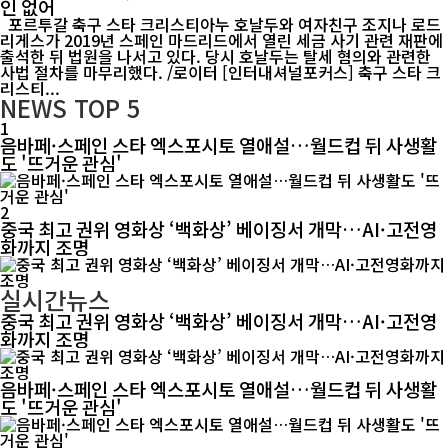
인 없어
포르투갈 축구 스타 크리스티아누 호날두와 여자친구 조지나 로드
리게스가 2019년 스페인 마드리드에서 열린 세금 사기 관련 재판에
출석한 뒤 법원을 나서고 있다. 당시 호날두는 탈세 혐의와 관련한
사법 절차를 마무리했다. /로이터 [인터내셔널포커스] 축구 스타 크
리스티...
NEWS
TOP 5
1
음바페·스페인 스타 엑스포시토 열애설…월드컵 뒤 사생활
도 '뜨거운 관심'
2
중국 최고 권위 영화상 ‘백화상’ 베이징서 개막…AI·고전영
화까지 조명
실시간뉴스
중국 최고 권위 영화상 ‘백화상’ 베이징서 개막…AI·고전영
화까지 조명
음바페·스페인 스타 엑스포시토 열애설…월드컵 뒤 사생활
도 '뜨거운 관심'