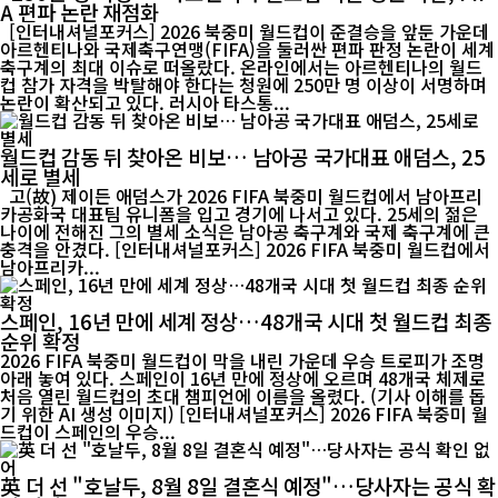
A 편파 논란 재점화
[인터내셔널포커스] 2026 북중미 월드컵이 준결승을 앞둔 가운데
아르헨티나와 국제축구연맹(FIFA)을 둘러싼 편파 판정 논란이 세계
축구계의 최대 이슈로 떠올랐다. 온라인에서는 아르헨티나의 월드
컵 참가 자격을 박탈해야 한다는 청원에 250만 명 이상이 서명하며
논란이 확산되고 있다. 러시아 타스통...
월드컵 감동 뒤 찾아온 비보… 남아공 국가대표 애덤스, 25
세로 별세
고(故) 제이든 애덤스가 2026 FIFA 북중미 월드컵에서 남아프리
카공화국 대표팀 유니폼을 입고 경기에 나서고 있다. 25세의 젊은
나이에 전해진 그의 별세 소식은 남아공 축구계와 국제 축구계에 큰
충격을 안겼다. [인터내셔널포커스] 2026 FIFA 북중미 월드컵에서
남아프리카...
스페인, 16년 만에 세계 정상…48개국 시대 첫 월드컵 최종
순위 확정
2026 FIFA 북중미 월드컵이 막을 내린 가운데 우승 트로피가 조명
아래 놓여 있다. 스페인이 16년 만에 정상에 오르며 48개국 체제로
처음 열린 월드컵의 초대 챔피언에 이름을 올렸다. (기사 이해를 돕
기 위한 AI 생성 이미지) [인터내셔널포커스] 2026 FIFA 북중미 월
드컵이 스페인의 우승...
英 더 선 "호날두, 8월 8일 결혼식 예정"…당사자는 공식 확