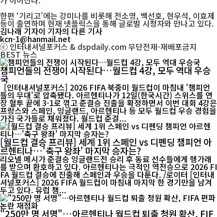
가 이어진다.
한편 ‘기리고’에는 강미나를 비롯해 전소영, 백선호, 현우석, 이효제
등이 출연하며 현재 넷플릭스을 통해 글로벌 시청자와 만나고 있다.
김나래 기자
이 기자의 다른 기사
kcn-1@hanmail.net
ⓒ 인터내셔널포커스 & dspdaily.com 무단전재-재배포금지
BEST
뉴스
챔피언들의 전쟁이 시작된다…월드컵 4강, 모두 역대 우승
국
[인터내셔널포커스] 2026 FIFA 북중미 월드컵이 마침내 '챔피언
들의 무대'로 압축됐다. 아르헨티나가 12일(한국시간) 스위스를 연
장 혈투 끝에 3-1로 꺾고 준결승 진출을 확정하면서 이번 대회 4강은
프랑스와 스페인, 잉글랜드, 아르헨티나 등 모두 월드컵 우승 경험을
가진 국가들로 채워졌다. 월드컵 준결...
[월드컵 결승 프리뷰] 세계 1위 스페인 vs 디펜딩 챔피언 아
르헨티나…'축구 왕좌' 마지막 승자는?
리오넬 메시가 준결승 잉글랜드전 승리 후 동료 선수들에게 헹가래
를 받으며 환호하고 있다. 아르헨티나는 극적인 역전승으로 2026 FI
FA 월드컵 결승에 진출해 스페인과 우승을 다툰다. /로이터 [인터내
셔널포커스] 2026 FIFA 월드컵이 마침내 마지막 한 경기만을 남겨
두고 있다. 유럽 챔...
"250만 명 서명"…아르헨티나 월드컵 퇴출 청원 확산, FIF