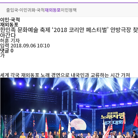
출입국·이민
귀화·국적
재외동포
이민정책
이민·국적
재외동포
한민족 문화예술 축제 ‘2018 코리안 페스티벌’ 안방극장 찾
아간다
허훈
기자
입력 2018.09.06 10:10
댓글 0
가
세계 각국 재외동포 노래 경연으로 내국민과 교류하는 시간 가져