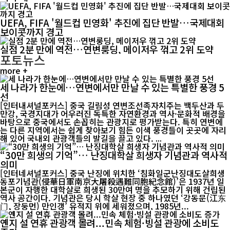
UEFA, FIFA '월드컵 민영화' 추진에 집단 반발…국제대회
보이콧까지 경고
실점 2분 만에 역전…연변룽딩, 메이저우 꺾고 2위 도약
포토뉴스
more +
세 나라가 한눈에…연변에서만 만날 수 있는 특별한 풍경 5
선
[인터내셔널포커스] 중국 길림성 연변조선족자치주는 백두산과 두
만강, 국경지대가 어우러진 독특한 자연환경과 역사·문화적 배경을
바탕으로 중국에서도 손꼽히는 관광지로 평가받는다. 특히 연변에
는 다른 지역에서는 쉽게 찾아보기 힘든 이색 풍경들이 곳곳에 자리
해 있어 국내외 관광객들의 발길을 끌고 있다. ...
“30만 희생의 기억”… 난징대학살 희생자 기념관과 역사적
의미
[인터네셔널포커스] 중국 난징에 위치한 ‘침화일군난징대도살희생
동포기념관(侵華日軍南京大屠殺遇難同胞紀念館)’은 1937년 일
본군이 자행한 대학살로 희생된 30만여 명을 추모하기 위해 건립된
역사 공간이다. 기념관은 당시 학살 현장 중 하나였던 ‘강동문(江东
门, 장둥먼) 만인갱’ 유적지 위에 세워졌으며, 1985년...
옌지 설 연휴 관광객 몰려...민속 체험·빙설 관광에 소비도