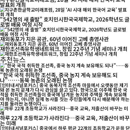
발표회 개최
“542명의 새 출발” 호치민시한국국제학교, 2026학년도 글
로벌 배움 여정 시작
재외동포가 지은 공관, 60년 이어진 고베 총영사관
재한조선족유학생네트워크, 창립 22주년 기념 세미나 개최
추천뉴스
"한국 국적 취득한 조선족, 중국 농지 계속 보유해도 되
나"……동북 농촌의 오래된 논쟁
[인터내셔널포커스] 중국 동북지역 조선족 마을에서 오랫동안 제기
돼 온 농지 문제가 다시 관심을 끌고 있다. 한국으로 이주해 한국 국
적을 취득한 조선족들이 중국에 남겨둔 농지와 주택을 계속 보유해
야 하는지, 아니면 실제 농사를 짓는 주민들에게 다시 배분해야 하는
지를 둘러싼 논쟁이다....
하루 22개 초등학교가 사라진다…중국 교육, 저출산이 바꾸
는 미래
[인터내셔널포커스] 중국에서 하루 평균 22개의 초등학교가 문을 닫