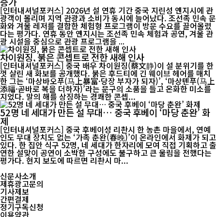
증가
[인터내셔널포커스] 2026년 설 연휴 기간 중국 지린성 옌지시에 관
광객이 몰리며 지역 관광과 소비가 동시에 늘어났다. 조선족 민속 문
화와 겨울 레저를 결합한 체험형 프로그램이 방문 수요를 끌어올렸
다는 평가다. 연휴 동안 옌지시는 조선족 민속 체험과 공연, 겨울 관
광 시설을 중심으로 관광 프로그램을 ...
차이원징, 붉은 콘셉트로 전한 새해 인사
[인터내셔널포커스] 중국 배우 차이원징(蔡文静)이 설 분위기를 한
껏 살린 새 화보를 공개했다. 붉은 후드티에 긴 웨이브 헤어를 매치
한 그는 ‘마상바오푸(马上暴富·당장 부자가 되자)’, ‘마상톈푸(马上
添福·곧바로 복을 더하자)’라는 문구의 소품을 들고 온화한 미소를
지었다. 말의 해를 상징하는 경쾌한 콘셉...
52명 네 세대가 만든 설 무대… 중국 후베이 ‘마당 춘완’ 화
제
[인터내셔널포커스] 중국 후베이성 리촨시 한 농촌 마을에서, 연예
인도 무대 장치도 없는 ‘가족 춘완(春晚)’이 온라인에서 화제가 되고
있다. 한 집안 식구 52명, 네 세대가 한자리에 모여 직접 기획하고 출
연한 설맞이 공연이 소박한 구성에도 불구하고 큰 울림을 전했다는
평가다. 현지 보도에 따르면 리촨시 마...
신문사소개
제휴광고문의
기사제보
간편결제
정기구독신청
이용약관