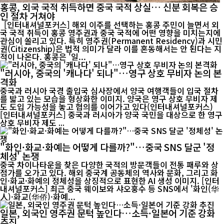
홍콩, 외국 국적 취득하면 중국 국적 상실… 신분 회복은 승
인 절차 거쳐야
[인터내셔널포커스] 해외 이주를 선택하는 홍콩 주민이 늘면서 외
국 국적 취득이 홍콩 영주권과 중국 국적에 어떤 영향을 미치는지에
관심이 쏠리고 있다. 특히 영주권(Permanent Residency)과 시민
권(Citizenship)은 법적 의미가 달라 이를 혼동해서는 안 된다는 지
적이 나온다. 홍콩은 '일...
"러시아, 중국의 '캐나다' 되나"…영구 상호 무비자 논의 본
격화
중국과 러시아 국경 출입국 심사장에서 양국 여행객들이 입국 절차
를 밟고 있는 모습을 형상화한 이미지. 양국은 영구 상호 무비자 제
도 도입 가능성을 놓고 협의를 이어가고 있다(인터내셔널포커스)
[인터내셔널포커스] 중국과 러시아가 양국 국민을 대상으로 한 영구
상호 무비자 제도 ...
"화인·화교·화예는 어떻게 다를까?"…중국 SNS 달군 '정
체성' 논쟁
중국 차이나타운을 찾은 다양한 국적의 방문객들이 전통 패루와 상
점가를 오가고 있다. 해외 중국계 공동체의 역사와 문화, 그리고 화
인·화교·화예의 정체성을 상징적으로 표현한 AI 생성 이미지. [인터
내셔널포커스] 최근 중국 웨이보와 샤오훙수 등 SNS에서 '화인(华
人)·화교(华侨)·화예...
일본, 외국인 영주권 문턱 높인다…소득·일본어 기준 강화
추진