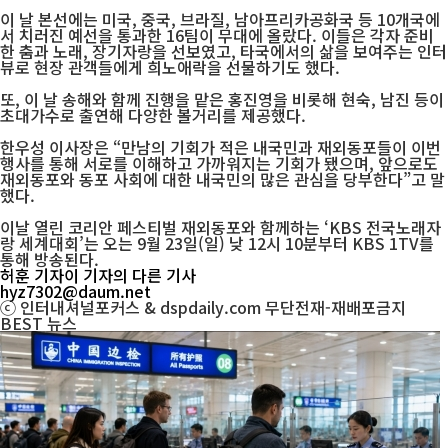
이 날 본선에는 미국, 중국, 브라질, 남아프리카공화국 등 10개국에
서 치러진 예선을 통과한 16팀이 무대에 올랐다. 이들은 각자 준비
한 춤과 노래, 장기자랑을 선보였고, 타국에서의 삶을 보여주는 인터
뷰로 현장 관객들에게 희노애락을 선물하기도 했다.
또, 이 날 송해와 함께 진행을 맡은 홍진영을 비롯해 현숙, 남진 등이
초대가수로 출연해 다양한 볼거리를 제공했다.
한우성 이사장은 “만남의 기회가 적은 내국민과 재외동포들이 이번
행사를 통해 서로를 이해하고 가까워지는 기회가 됐으며, 앞으로도
재외동포와 동포 사회에 대한 내국민의 많은 관심을 당부한다”고 말
했다.
이날 열린 코리안 페스티벌 재외동포와 함께하는 ‘KBS 전국노래자
랑 세계대회’는 오는 9월 23일(일) 낮 12시 10분부터 KBS 1TV를
통해 방송된다.
허훈 기자
이 기자의 다른 기사
hyz7302@daum.net
ⓒ 인터내셔널포커스 & dspdaily.com 무단전재-재배포금지
BEST
뉴스