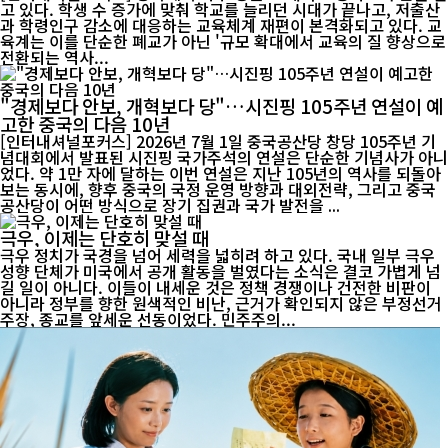
고 있다. 학생 수 증가에 맞춰 학교를 늘리던 시대가 끝나고, 저출산
과 학령인구 감소에 대응하는 교육체계 재편이 본격화되고 있다. 교
육계는 이를 단순한 폐교가 아닌 '규모 확대에서 교육의 질 향상으로
전환되는 역사...
"경제보다 안보, 개혁보다 당"…시진핑 105주년 연설이 예
고한 중국의 다음 10년
[인터내셔널포커스] 2026년 7월 1일 중국공산당 창당 105주년 기
념대회에서 발표된 시진핑 국가주석의 연설은 단순한 기념사가 아니
었다. 약 1만 자에 달하는 이번 연설은 지난 105년의 역사를 되돌아
보는 동시에, 향후 중국의 국정 운영 방향과 대외전략, 그리고 중국
공산당이 어떤 방식으로 장기 집권과 국가 발전을 ...
극우, 이제는 단호히 맞설 때
극우 정치가 국경을 넘어 세력을 넓히려 하고 있다. 국내 일부 극우
성향 단체가 미국에서 공개 활동을 벌였다는 소식은 결코 가볍게 넘
길 일이 아니다. 이들이 내세운 것은 정책 경쟁이나 건전한 비판이
아니라 정부를 향한 원색적인 비난, 근거가 확인되지 않은 부정선거
주장, 종교를 앞세운 선동이었다. 민주주의...