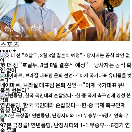
스포츠
more +
英 더 선 "호날두, 8월 8일 결혼식 예정"…당사자는 공식 확
인 없어
네이마르, 브라질 대표팀 은퇴 선언…"이제 국가대표 유니
폼을 벗는다"
연변룽딩, 한국 국민대와 손잡았다…한·중 국제 축구인재
양성 본격화
97분 극장골! 연변룽딩, 난징시티와 1-1 무승부…6경기 연
속 무패