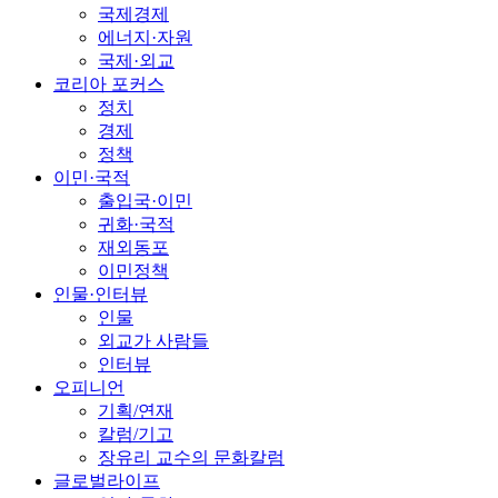
국제경제
에너지·자원
국제·외교
코리아 포커스
정치
경제
정책
이민·국적
출입국·이민
귀화·국적
재외동포
이민정책
인물·인터뷰
인물
외교가 사람들
인터뷰
오피니언
기획/연재
칼럼/기고
장유리 교수의 문화칼럼
글로벌라이프