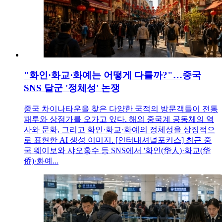
"화인·화교·화예는 어떻게 다를까?"…중국
SNS 달군 '정체성' 논쟁
중국 차이나타운을 찾은 다양한 국적의 방문객들이 전통
패루와 상점가를 오가고 있다. 해외 중국계 공동체의 역
사와 문화, 그리고 화인·화교·화예의 정체성을 상징적으
로 표현한 AI 생성 이미지. [인터내셔널포커스] 최근 중
국 웨이보와 샤오훙수 등 SNS에서 '화인(华人)·화교(华
侨)·화예...