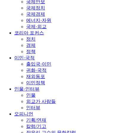
국제안보
국제정치
국제경제
에너지·자원
국제·외교
코리아 포커스
정치
경제
정책
이민·국적
출입국·이민
귀화·국적
재외동포
이민정책
인물·인터뷰
인물
외교가 사람들
인터뷰
오피니언
기획/연재
칼럼/기고
장유리 교수의 문화칼럼