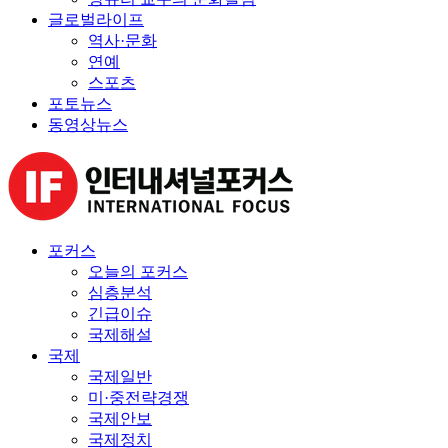
글로벌라이프
역사·문화
연예
스포츠
포토뉴스
동영상뉴스
포커스
오늘의 포커스
심층분석
긴급이슈
국제해설
국제
국제일반
미·중전략경쟁
국제안보
국제정치