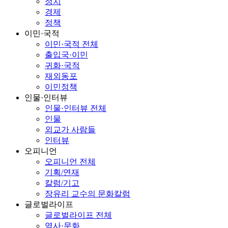
정치
경제
정책
이민·국적
이민·국적 전체
출입국·이민
귀화·국적
재외동포
이민정책
인물·인터뷰
인물·인터뷰 전체
인물
외교가 사람들
인터뷰
오피니언
오피니언 전체
기획/연재
칼럼/기고
장유리 교수의 문화칼럼
글로벌라이프
글로벌라이프 전체
역사·문화