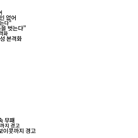
확인 없어
폼을 벗는다"
양성 본격화
속 무패
회 보이콧까지 경고