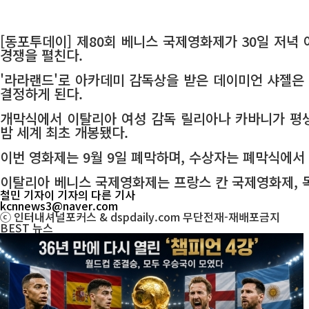
[동포투데이] 제80회 베니스 국제영화제가 30일 저녁
경쟁을 펼친다.
'라라랜드'로 아카데미 감독상을 받은 데이미언 샤젤은
결정하게 된다.
개막식에서 이탈리아 여성 감독 릴리아나 카바니가 평생
밤 세계 최초 개봉됐다.
이번 영화제는 9월 9일 폐막하며, 수상자는 폐막식에서
이탈리아 베니스 국제영화제는 프랑스 칸 국제영화제, 
철민 기자
이 기자의 다른 기사
kcnnews3@naver.com
ⓒ 인터내셔널포커스 & dspdaily.com 무단전재-재배포금지
BEST
뉴스