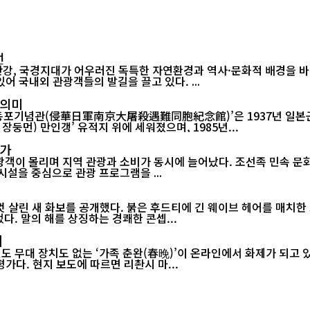
선
강, 국경지대가 어우러진 독특한 자연환경과 역사·문화적 배경을 
다른 지역에서는 쉽게 찾아보기 힘든 이색 풍경들이 곳곳에 자리해 있어 국내외 관광객들의 발길을 끌고 있다. ...
 의미
포기념관(侵華日軍南京大屠殺遇難同胞紀念館)’은 1937년 일본군이
둥먼) 만인갱’ 유적지 위에 세워졌으며, 1985년...
증가
관광객이 몰리며 지역 관광과 소비가 동시에 늘어났다. 조선족 민속 
관광 시설을 중심으로 관광 프로그램을 ...
 살린 새 화보를 공개했다. 붉은 후드티에 긴 웨이브 헤어를 매치한 
다. 말의 해를 상징하는 경쾌한 콘셉...
제
 무대 장치도 없는 ‘가족 춘완(春晚)’이 온라인에서 화제가 되고 있다
연한 설맞이 공연이 소박한 구성에도 불구하고 큰 울림을 전했다는 평가다. 현지 보도에 따르면 리촨시 마...