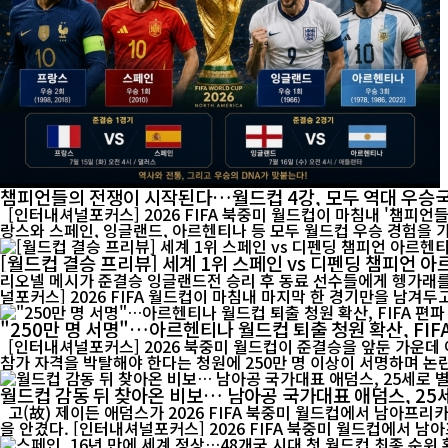
챔피언들의 전쟁이 시작된다…월드컵 4강, 모두 역대 우승
[인터내셔널포커스] 2026 FIFA 북중미 월드컵이 마침내 '챔피언
랑스와 스페인, 잉글랜드, 아르헨티나 등 모두 월드컵 우승 경험을 가
[월드컵 결승 프리뷰] 세계 1위 스페인 vs 디펜딩 챔피언 
리오넬 메시가 준결승 잉글랜드전 승리 후 동료 선수들에게 헹가래를 받으
널포커스] 2026 FIFA 월드컵이 마침내 마지막 한 경기만을 남겨두고 
"250만 명 서명"…아르헨티나 월드컵 퇴출 청원 확산, FIF
[인터내셔널포커스] 2026 북중미 월드컵이 준결승을 앞둔 가운데
월드컵 감동 뒤 찾아온 비보… 남아공 국가대표 애덤스, 25
고(故) 제이든 애덤스가 2026 FIFA 북중미 월드컵에서 남아프리카공화국 대표팀 유니폼을 입고 경기에 나서고 있다. 25세의 젊은 나이에 전해진 그의 별세 소식은 남아공 축구계와 국제 축구계에 큰 충격
을 안겼다. [인터내셔널포커스] 2026 FIFA 북중미 월드컵에서 남