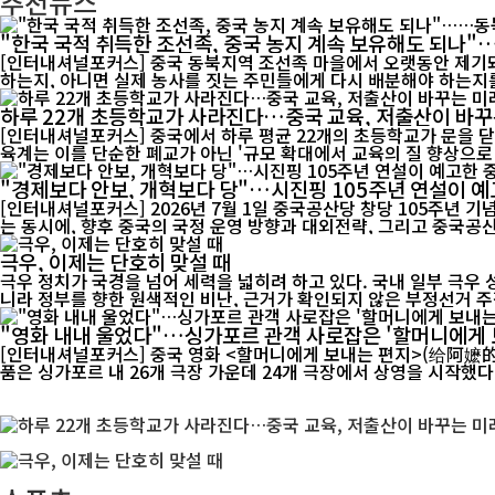
추천뉴스
"한국 국적 취득한 조선족, 중국 농지 계속 보유해도 되나
[인터내셔널포커스] 중국 동북지역 조선족 마을에서 오랫동안 제기돼
하는지, 아니면 실제 농사를 짓는 주민들에게 다시 배분해야 하는지를
하루 22개 초등학교가 사라진다…중국 교육, 저출산이 바꾸
[인터내셔널포커스] 중국에서 하루 평균 22개의 초등학교가 문을 닫
육계는 이를 단순한 폐교가 아닌 '규모 확대에서 교육의 질 향상으로 
"경제보다 안보, 개혁보다 당"…시진핑 105주년 연설이 예
[인터내셔널포커스] 2026년 7월 1일 중국공산당 창당 105주년 
는 동시에, 향후 중국의 국정 운영 방향과 대외전략, 그리고 중국공산
극우, 이제는 단호히 맞설 때
극우 정치가 국경을 넘어 세력을 넓히려 하고 있다. 국내 일부 극우
니라 정부를 향한 원색적인 비난, 근거가 확인되지 않은 부정선거 주장
"영화 내내 울었다"…싱가포르 관객 사로잡은 '할머니에게 
[인터내셔널포커스] 중국 영화 <할머니에게 보내는 편지>(给阿嬷的情书)가 싱가포
품은 싱가포르 내 26개 극장 가운데 24개 극장에서 상영을 시작했다. 