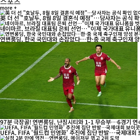
스포츠
more +
英 더 선 "호날두, 8월 8일 결혼식 예정"…당사자는 공식 
네이마르, 브라질 대표팀 은퇴 선언…"이제 국가대표 유니
연변룽딩, 한국 국민대와 손잡았다…한·중 국제 축구인재 
97분 극장골! 연변룽딩, 난징시티와 1-1 무승부…6경기 연
UEFA, FIFA '월드컵 민영화' 추진에 집단 반발…국제대