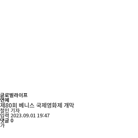
글로벌라이프
연예
제80회 베니스 국제영화제 개막
철민
기자
입력 2023.09.01 19:47
댓글 0
가