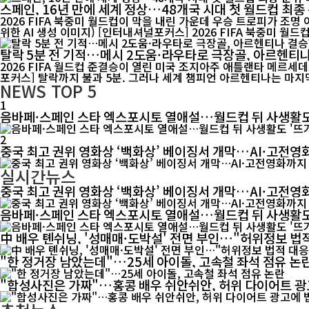
스페인, 16년 만에 세계 정상…48개국 시대 첫 월드컵 최종
2026 FIFA 북중미 월드컵이 막을 내린 가운데 우승 트로피가 조명
위한 AI 생성 이미지) [인터내셔널포커스] 2026 FIFA 북중
탈락 5분 전 기적…메시 2도움·라우타로 극장골, 아르헨티
2026 FIFA 월드컵 준결승이 열린 미국 조지아주 애틀랜타 메르세데스
포커스] 탈락까지 불과 5분. 그러나 세계 챔피언 아르헨티나는 마지막 
NEWS
TOP 5
1
음바페·스페인 스타 엑스포시토 열애설…월드컵 뒤 사생활도
2
중국 최고 권위 영화상 ‘백화상’ 베이징서 개막…AI·고전영
실시간뉴스
중국 최고 권위 영화상 ‘백화상’ 베이징서 개막…AI·고전영
음바페·스페인 스타 엑스포시토 열애설…월드컵 뒤 사생활도
中 배우 톈쉬닝, '성매매·도박설' 전면 부인…"허위정보 법
"한 정거장 남았는데"…25세 아이돌, 고속철 좌석 점유 논
"합성사진은 가짜"…홍콩 배우 쉬안쉬안, 허위 다이어트 광