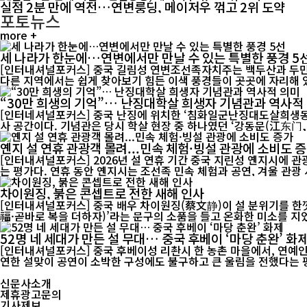
실점 2분 만에 역전…연변룽딩, 메이저우 꺾고 2위 도약
포토뉴스
more +
세 나라가 한눈에…연변에서만 만날 수 있는 특별한 풍경 5
[인터내셔널포커스] 중국 길림성 연변조선족자치주는 백두산과 두만
“30만 희생의 기억”… 난징대학살 희생자 기념관과 역사적
[인터네셔널포커스] 중국 난징에 위치한 ‘침화일군난징대도살희생동
사 공간이다. 기념관은 당시 학살 현장 중 하나였던 ‘강동문(江东门, 장
옌지 설 연휴 관광객 몰려...민속 체험·빙설 관광에 소비도 
[인터내셔널포커스] 2026년 설 연휴 기간 중국 지린성 옌지시에 
는 평가다. 연휴 동안 옌지시는 조선족 민속 체험과 공연, 겨울 
차이원징, 붉은 콘셉트로 전한 새해 인사
[인터내셔널포커스] 중국 배우 차이원징(蔡文静)이 설 분위기를 한껏
福·곧바로 복을 더하자)’라는 문구의 소품을 들고 온화한 미소를 지었
52명 네 세대가 만든 설 무대… 중국 후베이 ‘마당 춘완’ 화
[인터내셔널포커스] 중국 후베이성 리촨시 한 농촌 마을에서, 연예인도
신문사소개
제휴광고문의
기사제보