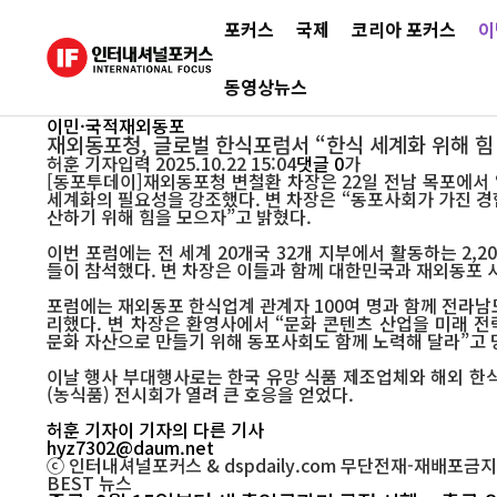
포커스
국제
코리아 포커스
이
동영상뉴스
이민·국적
재외동포
재외동포청, 글로벌 한식포럼서 “한식 세계화 위해 힘
허훈
기자
입력 2025.10.22 15:04
댓글 0
가
[동포투데이]재외동포청 변철환 차장은 22일 전남 목포에서 
세계화의 필요성을 강조했다. 변 차장은 “동포사회가 가진 경
산하기 위해 힘을 모으자”고 밝혔다.
이번 포럼에는 전 세계 20개국 32개 지부에서 활동하는 2,
들이 참석했다. 변 차장은 이들과 함께 대한민국과 재외동포 
포럼에는 재외동포 한식업계 관계자 100여 명과 함께 전라남도
리했다. 변 차장은 환영사에서 “문화 콘텐츠 산업을 미래 전
문화 자산으로 만들기 위해 동포사회도 함께 노력해 달라”고 
이날 행사 부대행사로는 한국 유망 식품 제조업체와 해외 한식
(농식품) 전시회가 열려 큰 호응을 얻었다.
허훈 기자
이 기자의 다른 기사
hyz7302@daum.net
ⓒ 인터내셔널포커스 & dspdaily.com 무단전재-재배포금지
BEST
뉴스