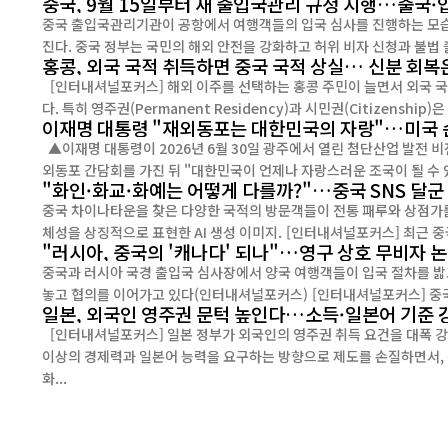
중국, 9월 15일부터 새 출입국관리 규정 시행…출국·
중국 출입국관리기관이 공항에서 여행객들의 입국 심사를 진행하는 모습. [인터내셔널포커스] 오는 9월 15일부터 중국의 출입국 관리제도가 크게
진다. 중국 정부는 국민의 해외 안전을 강화하고 허위 비자 신청과 불법 출
홍콩, 외국 국적 취득하면 중국 국적 상실… 신분 회복
[인터내셔널포커스] 해외 이주를 선택하는 홍콩 주민이 늘면서 외국 국
이재명 대통령 "재외동포는 대한민국의 자랑"…미국 
▲이재명 대통령이 2026년 6월 30일 광주에서 열린 첨단산업 발전 비전 행사에서 연설하고 있다. 이 대통령은 26일 미국 순방 중 샌프란시스코에서 재
외동포 간담회를 가진 뒤 "대한민국이 언제나 자랑스러운 조국이 될 수 있
"화인·화교·화예는 어떻게 다를까?"…중국 SNS 달군
중국 차이나타운을 찾은 다양한 국적의 방문객들이 전통 패루와 상점가를 
체성을 상징적으로 표현한 AI 생성 이미지.
"러시아, 중국의 '캐나다' 되나"…영구 상호 무비자 
중국과 러시아 국경 출입국 심사장에서 양국 여행객들이 입국 절차를 밟
놓고 협의를 이어가고 있다(인터내셔널
일본, 외국인 영주권 문턱 높인다…소득·일본어 기준 
[인터내셔널포커스] 일본 정부가 외국인의 영주권 취득 요건을 대폭 강
이상의 경제력과 일본어 능력을 요구하는 방향으로 제도를 손질하면서, 
화...