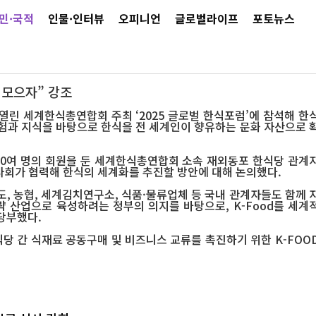
민·국적
인물·인터뷰
오피니언
글로벌라이프
포토뉴스
 모으자” 강조
열린 세계한식총연합회 주최 ‘2025 글로벌 한식포럼’에 참석해 한
험과 지식을 바탕으로 한식을 전 세계인이 향유하는 문화 자산으로 
200여 명의 회원을 둔 세계한식총연합회 소속 재외동포 한식당 관계
사회가 협력해 한식의 세계화를 추진할 방안에 대해 논의했다.
, 농협, 세계김치연구소, 식품·물류업체 등 국내 관계자들도 함께 
략 산업으로 육성하려는 정부의 의지를 바탕으로, K-Food를 세계
당부했다.
당 간 식재료 공동구매 및 비즈니스 교류를 촉진하기 위한 K-FOO