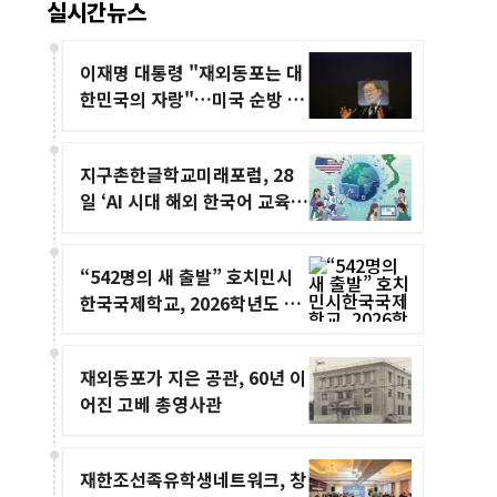
실시간뉴스
이재명 대통령 "재외동포는 대
한민국의 자랑"…미국 순방 중
감사 메시지
지구촌한글학교미래포럼, 28
일 ‘AI 시대 해외 한국어 교육’
발표회 개최
“542명의 새 출발” 호치민시
한국국제학교, 2026학년도 글
로벌 배움 여정 시작
재외동포가 지은 공관, 60년 이
어진 고베 총영사관
재한조선족유학생네트워크, 창