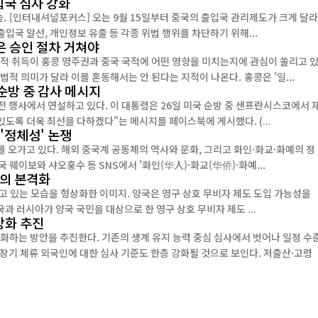
입국 심사 강화
 달라
입국 알선, 개인정보 유출 등 각종 위법 행위를 차단하기 위해...
은 승인 절차 거쳐야
적 취득이 홍콩 영주권과 중국 국적에 어떤 영향을 미치는지에 관심이 쏠리고 
다. 특히 영주권(Permanent Residency)과 시민권(Citizenship)은 법적 의미가 달라 이를 혼동해서는 안 된다는 지적이 나온다. 홍콩은 '일...
순방 중 감사 메시지
도록 더욱 최선을 다하겠다"는 메시지를 페이스북에 게시했다. (...
 '정체성' 논쟁
오가고 있다. 해외 중국계 공동체의 역사와 문화, 그리고 화인·화교·화예의 정
 [인터내셔널포커스] 최근 중국 웨이보와 샤오훙수 등 SNS에서 '화인(华人)·화교(华侨)·화예...
논의 본격화
고 있는 모습을 형상화한 이미지. 양국은 영구 상호 무비자 제도 도입 가능성을
포커스) [인터내셔널포커스] 중국과 러시아가 양국 국민을 대상으로 한 영구 상호 무비자 제도 ...
강화 추진
화하는 방안을 추진한다. 기존의 생계 유지 능력 중심 심사에서 벗어나 일정 수
장기 체류 외국인에 대한 심사 기준도 한층 강화될 것으로 보인다. 저출산·고령