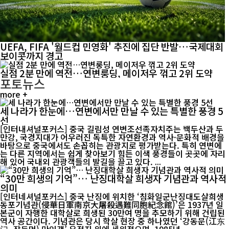
UEFA, FIFA '월드컵 민영화' 추진에 집단 반발…국제대회
보이콧까지 경고
실점 2분 만에 역전…연변룽딩, 메이저우 꺾고 2위 도약
포토뉴스
more +
세 나라가 한눈에…연변에서만 만날 수 있는 특별한 풍경 5
선
[인터내셔널포커스] 중국 길림성 연변조선족자치주는 백두산과 두
만강, 국경지대가 어우러진 독특한 자연환경과 역사·문화적 배경을
바탕으로 중국에서도 손꼽히는 관광지로 평가받는다. 특히 연변에
는 다른 지역에서는 쉽게 찾아보기 힘든 이색 풍경들이 곳곳에 자리
해 있어 국내외 관광객들의 발길을 끌고 있다. ...
“30만 희생의 기억”… 난징대학살 희생자 기념관과 역사적
의미
[인터네셔널포커스] 중국 난징에 위치한 ‘침화일군난징대도살희생
동포기념관(侵華日軍南京大屠殺遇難同胞紀念館)’은 1937년 일
본군이 자행한 대학살로 희생된 30만여 명을 추모하기 위해 건립된
역사 공간이다. 기념관은 당시 학살 현장 중 하나였던 ‘강동문(江东