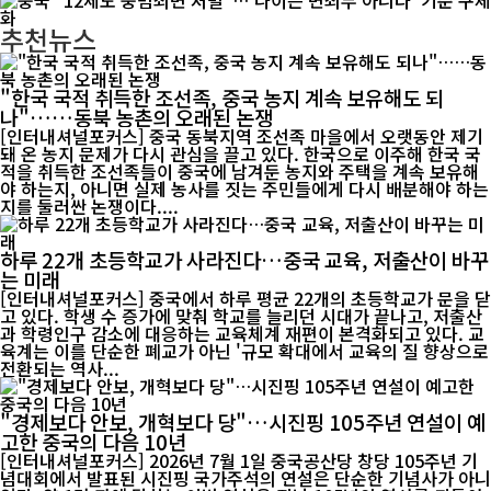
추천뉴스
"한국 국적 취득한 조선족, 중국 농지 계속 보유해도 되
나"……동북 농촌의 오래된 논쟁
[인터내셔널포커스] 중국 동북지역 조선족 마을에서 오랫동안 제기
돼 온 농지 문제가 다시 관심을 끌고 있다. 한국으로 이주해 한국 국
적을 취득한 조선족들이 중국에 남겨둔 농지와 주택을 계속 보유해
야 하는지, 아니면 실제 농사를 짓는 주민들에게 다시 배분해야 하는
지를 둘러싼 논쟁이다....
하루 22개 초등학교가 사라진다…중국 교육, 저출산이 바꾸
는 미래
[인터내셔널포커스] 중국에서 하루 평균 22개의 초등학교가 문을 닫
고 있다. 학생 수 증가에 맞춰 학교를 늘리던 시대가 끝나고, 저출산
과 학령인구 감소에 대응하는 교육체계 재편이 본격화되고 있다. 교
육계는 이를 단순한 폐교가 아닌 '규모 확대에서 교육의 질 향상으로
전환되는 역사...
"경제보다 안보, 개혁보다 당"…시진핑 105주년 연설이 예
고한 중국의 다음 10년
[인터내셔널포커스] 2026년 7월 1일 중국공산당 창당 105주년 기
념대회에서 발표된 시진핑 국가주석의 연설은 단순한 기념사가 아니