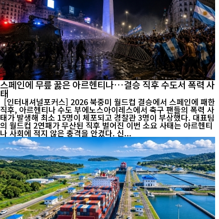
스페인에 무릎 꿇은 아르헨티나…결승 직후 수도서 폭력 사
태
[인터내셔널포커스] 2026 북중미 월드컵 결승에서 스페인에 패한
직후, 아르헨티나 수도 부에노스아이레스에서 축구 팬들의 폭력 사
태가 발생해 최소 15명이 체포되고 경찰관 3명이 부상했다. 대표팀
의 월드컵 2연패가 무산된 직후 벌어진 이번 소요 사태는 아르헨티
나 사회에 적지 않은 충격을 안겼다. 신...