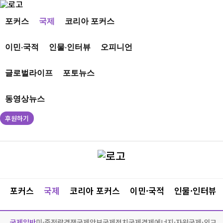
포커스
국제
코리아 포커스
이민·국적
인물·인터뷰
오피니언
글로벌라이프
포토뉴스
동영상뉴스
후원하기
포커스
국제
코리아 포커스
이민·국적
인물·인터뷰
국제일반
미·중전략경쟁
국제안보
국제정치
국제경제
에너지·자원
국제·외교