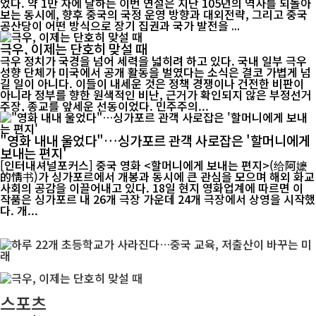
었다. 약 1만 자에 달하는 이번 연설은 지난 105년의 역사를 되돌아
보는 동시에, 향후 중국의 국정 운영 방향과 대외전략, 그리고 중국
공산당이 어떤 방식으로 장기 집권과 국가 발전을 ...
극우, 이제는 단호히 맞설 때
극우 정치가 국경을 넘어 세력을 넓히려 하고 있다. 국내 일부 극우
성향 단체가 미국에서 공개 활동을 벌였다는 소식은 결코 가볍게 넘
길 일이 아니다. 이들이 내세운 것은 정책 경쟁이나 건전한 비판이
아니라 정부를 향한 원색적인 비난, 근거가 확인되지 않은 부정선거
주장, 종교를 앞세운 선동이었다. 민주주의...
"영화 내내 울었다"…싱가포르 관객 사로잡은 '할머니에게
보내는 편지'
[인터내셔널포커스] 중국 영화 <할머니에게 보내는 편지>(给阿嬷
的情书)가 싱가포르에서 개봉과 동시에 큰 관심을 모으며 해외 화교
사회의 공감을 이끌어내고 있다. 18일 현지 영화업계에 따르면 이
작품은 싱가포르 내 26개 극장 가운데 24개 극장에서 상영을 시작했
다. 개...
스포츠