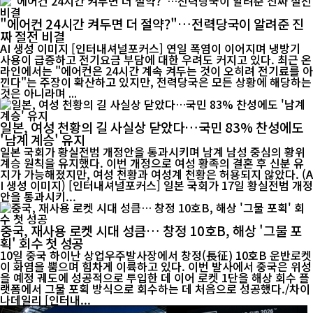
"에어컨 24시간 켜두면 더 절약?"…전력당국이 알려준 진
짜 절전 비결
AI 생성 이미지 [인터내셔널포커스] 연일 폭염이 이어지며 냉방기
사용이 급증하고 전기요금 부담에 대한 우려도 커지고 있다. 최근 온
라인에서는 "에어컨은 24시간 계속 켜두는 것이 오히려 전기료를 아
낀다"는 주장이 확산하고 있지만, 전력당국은 모든 상황에 해당하는
것은 아니라며 ...
일본, 여성 천황의 길 사실상 닫았다…국민 83% 찬성에도
'남계 계승' 유지
일본 국회가 황실전범 개정안을 통과시키며 남계 남성 중심의 황위
계승 원칙을 유지했다. 이번 개정으로 여성 황족의 결혼 후 신분 유
지가 가능해졌지만, 여성 천황과 여성계 천황은 허용되지 않았다. (A
I 생성 이미지) [인터내셔널포커스] 일본 국회가 17일 황실전범 개정
안을 통과시키...
중국, 재사용 로켓 시대 성큼… 창정 10호B, 해상 '그물 포
획' 회수 첫 성공
10일 중국 하이난 상업우주발사장에서 창정(長征) 10호B 운반로켓
이 화염을 뿜으며 힘차게 이륙하고 있다. 이번 발사에서 중국은 위성
을 예정 궤도에 성공적으로 투입한 데 이어 로켓 1단을 해상 회수 플
랫폼에서 그물 포획 방식으로 회수하는 데 처음으로 성공했다./차이
나데일리 [인터내...