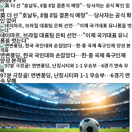
more +
英 더 선 "호날두, 8월 8일 결혼식 예정"…당사자는 공식 확
인 없어
네이마르, 브라질 대표팀 은퇴 선언…"이제 국가대표 유니
폼을 벗는다"
연변룽딩, 한국 국민대와 손잡았다…한·중 국제 축구인재
양성 본격화
97분 극장골! 연변룽딩, 난징시티와 1-1 무승부…6경기 연
속 무패