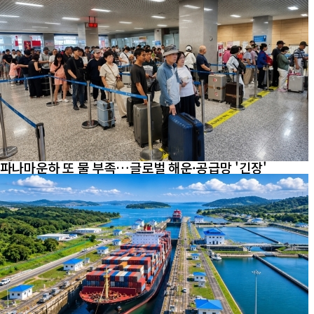
파나마운하 또 물 부족…글로벌 해운·공급망 '긴장'