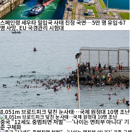
스페인령 세우타 밀입국 사태 진정 국면…5만 명 유입·67
명 사망, EU 국경관리 시험대
8,051m 브로드피크 덮친 눈사태…국제 원정대 10명 조난
중국 "12세도 중범죄면 처벌"…'나이는 면죄부 아니다' 기
준 구체화