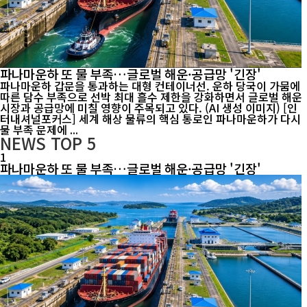
파나마운하 또 물 부족…글로벌 해운·공급망 '긴장'
파나마운하 갑문을 통과하는 대형 컨테이너선. 운하 당국이 가뭄에
따른 담수 부족으로 선박 최대 흘수 제한을 강화하면서 글로벌 해운
시장과 공급망에 미칠 영향이 주목되고 있다. (AI 생성 이미지) [인
터내셔널포커스] 세계 해상 물류의 핵심 통로인 파나마운하가 다시
물 부족 문제에 ...
NEWS
TOP 5
1
파나마운하 또 물 부족…글로벌 해운·공급망 '긴장'