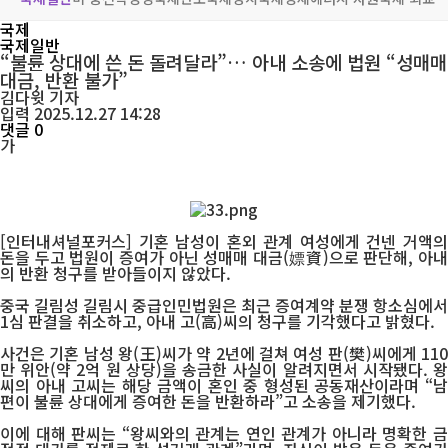
국제
국제일반
“불륜 상대에 쓴 돈 돌려달라”… 아내 소송에 법원 “성매매
대금, 반환 불가”
김다윗
기자
입력 2025.12.27 14:28
댓글 0
가
[인터내셔널포커스] 기혼 남성이 혼외 관계 여성에게 건넨 거액의
돈을 두고 법원이 증여가 아닌 성매매 대금(嫖資)으로 판단해, 아내
의 반환 청구를 받아들이지 않았다.
중국 길림성 길림시 중급인민법원은 최근 증여계약 분쟁 항소심에서
1심 판결을 취소하고, 아내 고(高)씨의 청구를 기각했다고 밝혔다.
사건은 기혼 남성 왕(王)씨가 약 2년에 걸쳐 여성 판(樊)씨에게 110
만 위안(약 2억 원 상당)을 송금한 사실이 알려지면서 시작됐다. 왕
씨의 아내 고씨는 해당 금액이 혼인 중 형성된 공동재산이라며 “남
편이 불륜 상대에게 증여한 돈을 반환하라”고 소송을 제기했다.
이에 대해 판씨는 “왕씨와의 관계는 연인 관계가 아니라 명확한 금