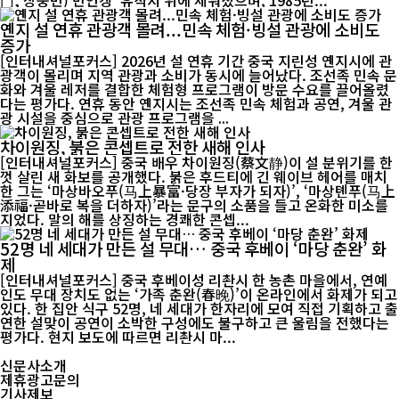
门, 장둥먼) 만인갱’ 유적지 위에 세워졌으며, 1985년...
옌지 설 연휴 관광객 몰려...민속 체험·빙설 관광에 소비도
증가
[인터내셔널포커스] 2026년 설 연휴 기간 중국 지린성 옌지시에 관
광객이 몰리며 지역 관광과 소비가 동시에 늘어났다. 조선족 민속 문
화와 겨울 레저를 결합한 체험형 프로그램이 방문 수요를 끌어올렸
다는 평가다. 연휴 동안 옌지시는 조선족 민속 체험과 공연, 겨울 관
광 시설을 중심으로 관광 프로그램을 ...
차이원징, 붉은 콘셉트로 전한 새해 인사
[인터내셔널포커스] 중국 배우 차이원징(蔡文静)이 설 분위기를 한
껏 살린 새 화보를 공개했다. 붉은 후드티에 긴 웨이브 헤어를 매치
한 그는 ‘마상바오푸(马上暴富·당장 부자가 되자)’, ‘마상톈푸(马上
添福·곧바로 복을 더하자)’라는 문구의 소품을 들고 온화한 미소를
지었다. 말의 해를 상징하는 경쾌한 콘셉...
52명 네 세대가 만든 설 무대… 중국 후베이 ‘마당 춘완’ 화
제
[인터내셔널포커스] 중국 후베이성 리촨시 한 농촌 마을에서, 연예
인도 무대 장치도 없는 ‘가족 춘완(春晚)’이 온라인에서 화제가 되고
있다. 한 집안 식구 52명, 네 세대가 한자리에 모여 직접 기획하고 출
연한 설맞이 공연이 소박한 구성에도 불구하고 큰 울림을 전했다는
평가다. 현지 보도에 따르면 리촨시 마...
신문사소개
제휴광고문의
기사제보