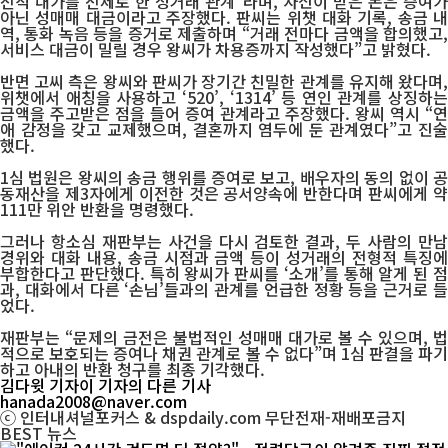
전적 대가를 전제로 한 성거래 관계”라며, 자신이 받은 돈은 증여가
아닌 성매매 대금이라고 주장했다. 판씨는 위챗 대화 기록, 송금 내
역, 통화 녹음 등을 증거로 제출하며 “거래 전마다 금액을 합의했고,
서비스 대금이 밀릴 경우 왕씨가 차용증까지 작성했다”고 밝혔다.
반면 고씨 측은 왕씨와 판씨가 장기간 친밀한 관계를 유지해 왔다며,
위챗에서 애칭을 사용하고 ‘520’, ‘1314’ 등 연인 관계를 상징하는
금액을 주고받은 점을 들어 증여 관계라고 주장했다. 왕씨 역시 “연
애 감정을 갖고 교제했으며, 결혼까지 염두에 둔 관계였다”고 진술
했다.
1심 법원은 왕씨의 송금 행위를 증여로 보고, 배우자의 동의 없이 공
동재산을 제3자에게 이전한 것은 공서양속에 반한다며 판씨에게 약
111만 위안 반환을 명령했다.
그러나 항소심 재판부는 사건을 다시 검토한 결과, 두 사람의 만남
경위와 대화 내용, 송금 시점과 금액 등이 성거래의 전형적 특징에
부합한다고 판단했다. 특히 왕씨가 판씨를 ‘소개’를 통해 알게 된 점
과, 대화에서 다른 ‘손님’들과의 관계를 언급한 정황 등을 근거로 들
었다.
재판부는 “문제의 금전은 불법적인 성매매 대가로 볼 수 있으며, 법
적으로 보호되는 증여나 채권 관계로 볼 수 없다”며 1심 판결을 파기
하고 아내의 반환 청구를 최종 기각했다.
김다윗 기자
이 기자의 다른 기사
hanada2008@naver.com
ⓒ 인터내셔널포커스 & dspdaily.com 무단전재-재배포금지
BEST
뉴스