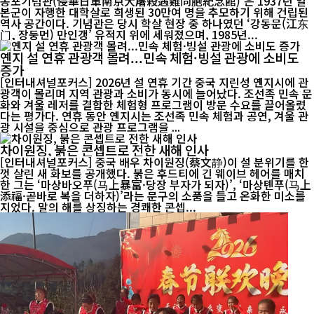
동포기념관(侵華日軍南京大屠殺遇難同胞紀念館)’은 1937년 일
본군이 자행한 대학살로 희생된 30만여 명을 추모하기 위해 건립된
역사 공간이다. 기념관은 당시 학살 현장 중 하나였던 ‘강동문(江东
门, 장둥먼) 만인갱’ 유적지 위에 세워졌으며, 1985년...
옌지 설 연휴 관광객 몰려...민속 체험·빙설 관광에 소비도
증가
[인터내셔널포커스] 2026년 설 연휴 기간 중국 지린성 옌지시에 관
광객이 몰리며 지역 관광과 소비가 동시에 늘어났다. 조선족 민속 문
화와 겨울 레저를 결합한 체험형 프로그램이 방문 수요를 끌어올렸
다는 평가다. 연휴 동안 옌지시는 조선족 민속 체험과 공연, 겨울 관
광 시설을 중심으로 관광 프로그램을 ...
차이원징, 붉은 콘셉트로 전한 새해 인사
[인터내셔널포커스] 중국 배우 차이원징(蔡文静)이 설 분위기를 한
껏 살린 새 화보를 공개했다. 붉은 후드티에 긴 웨이브 헤어를 매치
한 그는 ‘마상바오푸(马上暴富·당장 부자가 되자)’, ‘마상톈푸(马上
添福·곧바로 복을 더하자)’라는 문구의 소품을 들고 온화한 미소를
지었다. 말의 해를 상징하는 경쾌한 콘셉...