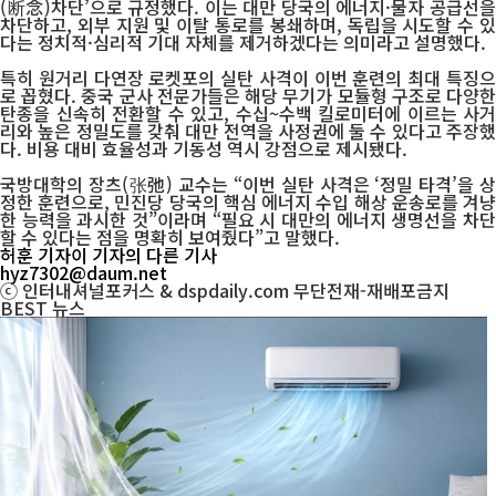
(断念)차단’으로 규정했다. 이는 대만 당국의 에너지·물자 공급선을
차단하고, 외부 지원 및 이탈 통로를 봉쇄하며, 독립을 시도할 수 있
다는 정치적·심리적 기대 자체를 제거하겠다는 의미라고 설명했다.
특히 원거리 다연장 로켓포의 실탄 사격이 이번 훈련의 최대 특징으
로 꼽혔다. 중국 군사 전문가들은 해당 무기가 모듈형 구조로 다양한
탄종을 신속히 전환할 수 있고, 수십~수백 킬로미터에 이르는 사거
리와 높은 정밀도를 갖춰 대만 전역을 사정권에 둘 수 있다고 주장했
다. 비용 대비 효율성과 기동성 역시 강점으로 제시됐다.
국방대학의 장츠(张弛) 교수는 “이번 실탄 사격은 ‘정밀 타격’을 상
정한 훈련으로, 민진당 당국의 핵심 에너지 수입 해상 운송로를 겨냥
한 능력을 과시한 것”이라며 “필요 시 대만의 에너지 생명선을 차단
할 수 있다는 점을 명확히 보여줬다”고 말했다.
허훈 기자
이 기자의 다른 기사
hyz7302@daum.net
ⓒ 인터내셔널포커스 & dspdaily.com 무단전재-재배포금지
BEST
뉴스