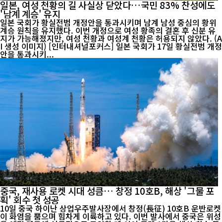
일본, 여성 천황의 길 사실상 닫았다…국민 83% 찬성에도
'남계 계승' 유지
일본 국회가 황실전범 개정안을 통과시키며 남계 남성 중심의 황위
계승 원칙을 유지했다. 이번 개정으로 여성 황족의 결혼 후 신분 유
지가 가능해졌지만, 여성 천황과 여성계 천황은 허용되지 않았다. (A
I 생성 이미지) [인터내셔널포커스] 일본 국회가 17일 황실전범 개정
안을 통과시키...
중국, 재사용 로켓 시대 성큼… 창정 10호B, 해상 '그물 포
획' 회수 첫 성공
10일 중국 하이난 상업우주발사장에서 창정(長征) 10호B 운반로켓
이 화염을 뿜으며 힘차게 이륙하고 있다. 이번 발사에서 중국은 위성