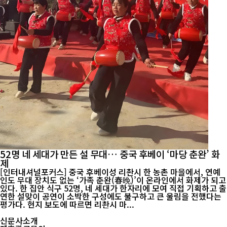
52명 네 세대가 만든 설 무대… 중국 후베이 ‘마당 춘완’ 화
제
[인터내셔널포커스] 중국 후베이성 리촨시 한 농촌 마을에서, 연예
인도 무대 장치도 없는 ‘가족 춘완(春晚)’이 온라인에서 화제가 되고
있다. 한 집안 식구 52명, 네 세대가 한자리에 모여 직접 기획하고 출
연한 설맞이 공연이 소박한 구성에도 불구하고 큰 울림을 전했다는
평가다. 현지 보도에 따르면 리촨시 마...
신문사소개