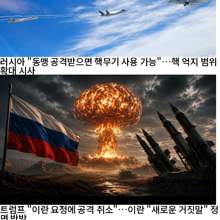
러시아 "동맹 공격받으면 핵무기 사용 가능"…핵 억지 범위
확대 시사
트럼프 "이란 요청에 공격 취소"…이란 "새로운 거짓말" 정
면 반박