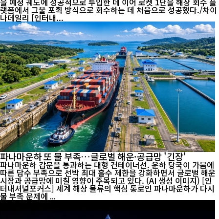
을 예정 궤도에 성공적으로 투입한 데 이어 로켓 1단을 해상 회수 플
랫폼에서 그물 포획 방식으로 회수하는 데 처음으로 성공했다./차이
나데일리 [인터내...
파나마운하 또 물 부족…글로벌 해운·공급망 '긴장'
파나마운하 갑문을 통과하는 대형 컨테이너선. 운하 당국이 가뭄에
따른 담수 부족으로 선박 최대 흘수 제한을 강화하면서 글로벌 해운
시장과 공급망에 미칠 영향이 주목되고 있다. (AI 생성 이미지) [인
터내셔널포커스] 세계 해상 물류의 핵심 통로인 파나마운하가 다시
물 부족 문제에 ...