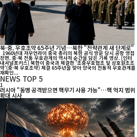
북·중, 우호조약 65주년 기념…북한 "전략관계 새 단계로"
1960년대 저우언라이 중국 총리의 북한 공식 방문 당시 공항 영접
장면. 중·북 전통 우호관계의 역사적 순간을 담은 기록 영상. [인터
내셔널포커스] 북한이 중국과 체결한 '조중우호협조 및 상호원조조
약'(중·북 우호조약) 체결 65주년을 맞아 양국의 전통적 우호관계를
재확인...
NEWS
TOP 5
1
러시아 "동맹 공격받으면 핵무기 사용 가능"…핵 억지 범위
확대 시사