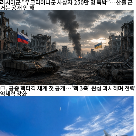
러시아군 “우크라이나군 사상자 250만 명 육박”…산출 근
거는 공개 안 해
中, 공중 핵타격 체계 첫 공개…'핵 3축' 완성 과시하며 전략
억제력 강화