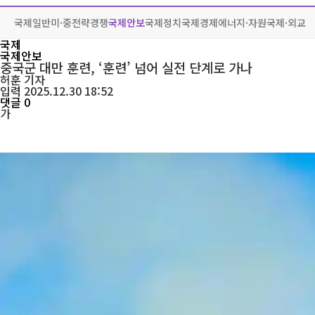
국제일반
미·중전략경쟁
국제안보
국제정치
국제경제
에너지·자원
국제·외교
국제
국제안보
중국군 대만 훈련, ‘훈련’ 넘어 실전 단계로 가나
허훈
기자
입력 2025.12.30 18:52
댓글 0
가