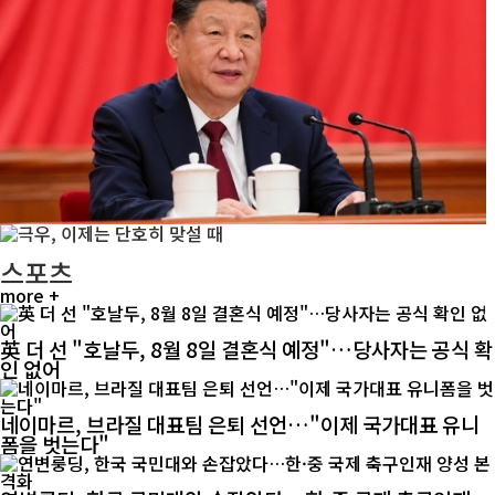
스포츠
more +
英 더 선 "호날두, 8월 8일 결혼식 예정"…당사자는 공식 확
인 없어
네이마르, 브라질 대표팀 은퇴 선언…"이제 국가대표 유니
폼을 벗는다"