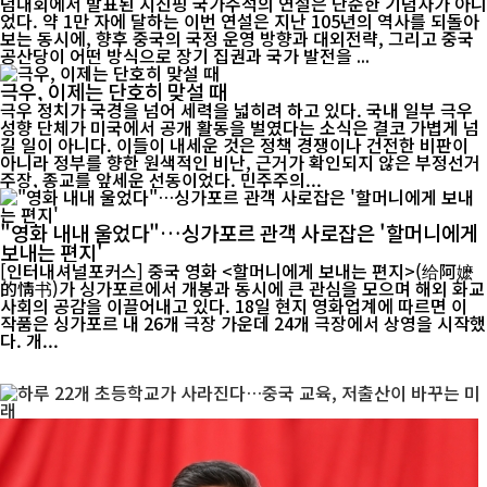
념대회에서 발표된 시진핑 국가주석의 연설은 단순한 기념사가 아니
었다. 약 1만 자에 달하는 이번 연설은 지난 105년의 역사를 되돌아
보는 동시에, 향후 중국의 국정 운영 방향과 대외전략, 그리고 중국
공산당이 어떤 방식으로 장기 집권과 국가 발전을 ...
극우, 이제는 단호히 맞설 때
극우 정치가 국경을 넘어 세력을 넓히려 하고 있다. 국내 일부 극우
성향 단체가 미국에서 공개 활동을 벌였다는 소식은 결코 가볍게 넘
길 일이 아니다. 이들이 내세운 것은 정책 경쟁이나 건전한 비판이
아니라 정부를 향한 원색적인 비난, 근거가 확인되지 않은 부정선거
주장, 종교를 앞세운 선동이었다. 민주주의...
"영화 내내 울었다"…싱가포르 관객 사로잡은 '할머니에게
보내는 편지'
[인터내셔널포커스] 중국 영화 <할머니에게 보내는 편지>(给阿嬷
的情书)가 싱가포르에서 개봉과 동시에 큰 관심을 모으며 해외 화교
사회의 공감을 이끌어내고 있다. 18일 현지 영화업계에 따르면 이
작품은 싱가포르 내 26개 극장 가운데 24개 극장에서 상영을 시작했
다. 개...