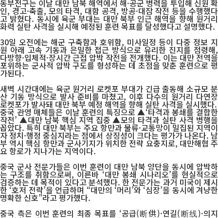
동부전구는 이날 대만 남북 해역에서 해·공군 병력을 투입해 신원 확
인, 경고·축출, 모의 타격, 대함 공격, 방공·대잠 작전 등을 수행했다
고 밝혔다. 동시에 육군 부대는 대만 북부 인근 해역을 향해 원거리
화력 실탄 사격을 실시해 예정된 훈련 목표를 달성했다고 설명했다.
30일 오전에는 해군 구축함과 호위함, 미사일정 등이 다중 정보 지
원 아래 고속 기동과 은밀한 접근 방식으로 유리한 진지를 점령해,
다방향·입체적·장시간 근접 압박 작전을 전개했다. 이는 대만 전역을
포위하는 군사적 압박 구도를 형성하는 데 초점을 맞춘 훈련으로 평
가된다.
새벽 시간대에는 육군 원거리 로켓포 부대가 긴급 출동해 소규모 분
산 기동 방식으로 발사 준비를 마쳤고, 이후 다수의 원거리 다연장
로켓포가 발사돼 대만 북부 예정 해역을 향해 실탄 사격을 실시했다.
중국 관영 매체들은 이날 훈련의 특징으로 ▲‘타격과 봉쇄를 결합한
작전’ ▲대만 남북 핵심 지역 집중 ▲모의 타격과 실탄 사격 병행을
꼽았다. 특히 대만 북부는 주요 항만과 물류·교통망이 밀집된 지역이
자 정치·행정 중심지라는 점에서 상징성이 크다는 평가가 나온다. 남
부 역시 핵심 항만과 군사기지가 위치한 전략 요충지로, 대만해협 주
요 항로가 지나가는 지역이다.
중국 군사 전문가들은 이번 훈련이 대만 남북 양단을 동시에 압박하
는 구조를 취함으로써, 이른바 ‘대만 봉쇄 시나리오’를 현실적으로
검증하는 데 목적이 있다고 분석했다. 한 전문가는 과거 미국이 제시
한 ‘호저 전략’을 언급하며 “대만의 ‘머리’와 ‘심장’을 동시에 겨냥한
명확한 신호”라고 평가했다.
중국 측은 이번 훈련의 최종 목표를 ‘공급(断供)·연길(断线)·의지