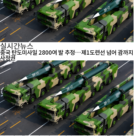
실시간뉴스
중국 탄도미사일 2800여 발 추정…제1도련선 넘어 괌까지
사정권