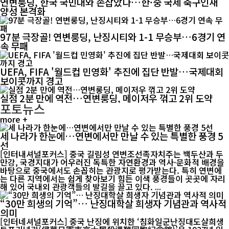
연변룽딩, 한국 국민대와 손잡았다…한·중 국제 축구인재
양성 본격화
97분 극장골! 연변룽딩, 난징시티와 1-1 무승부…6경기 연
속 무패
UEFA, FIFA '월드컵 민영화' 추진에 집단 반발…국제대회
보이콧까지 경고
실점 2분 만에 역전…연변룽딩, 메이저우 꺾고 2위 도약
포토뉴스
more +
세 나라가 한눈에…연변에서만 만날 수 있는 특별한 풍경 5
선
[인터내셔널포커스] 중국 길림성 연변조선족자치주는 백두산과 두
만강, 국경지대가 어우러진 독특한 자연환경과 역사·문화적 배경을
바탕으로 중국에서도 손꼽히는 관광지로 평가받는다. 특히 연변에
는 다른 지역에서는 쉽게 찾아보기 힘든 이색 풍경들이 곳곳에 자리
해 있어 국내외 관광객들의 발길을 끌고 있다. ...
“30만 희생의 기억”… 난징대학살 희생자 기념관과 역사적
의미
[인터네셔널포커스] 중국 난징에 위치한 ‘침화일군난징대도살희생