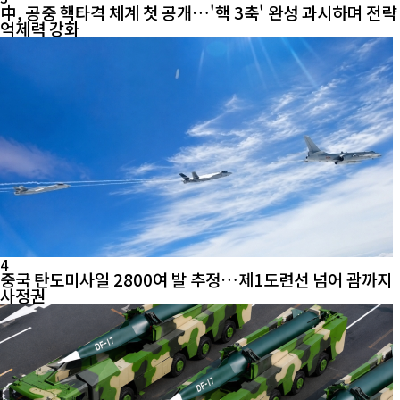
中, 공중 핵타격 체계 첫 공개…'핵 3축' 완성 과시하며 전략
억제력 강화
4
중국 탄도미사일 2800여 발 추정…제1도련선 넘어 괌까지
사정권