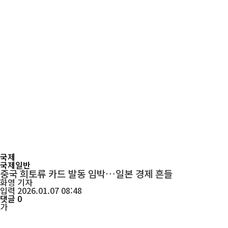
국제
국제일반
중국 희토류 카드 발동 임박…일본 경제 흔들
화영
기자
입력 2026.01.07 08:48
댓글 0
가