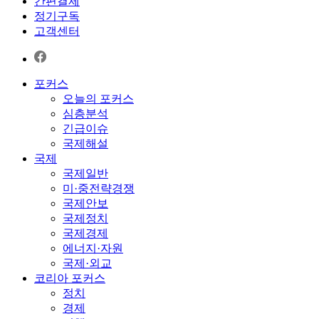
간편결제
정기구독
고객센터
포커스
오늘의 포커스
심층분석
긴급이슈
국제해설
국제
국제일반
미·중전략경쟁
국제안보
국제정치
국제경제
에너지·자원
국제·외교
코리아 포커스
정치
경제