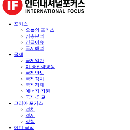
포커스
오늘의 포커스
심층분석
긴급이슈
국제해설
국제
국제일반
미·중전략경쟁
국제안보
국제정치
국제경제
에너지·자원
국제·외교
코리아 포커스
정치
경제
정책
이민·국적