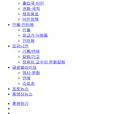
출입국·이민
귀화·국적
재외동포
이민정책
인물·인터뷰
인물
외교가 사람들
인터뷰
오피니언
기획/연재
칼럼/기고
장유리 교수의 문화칼럼
글로벌라이프
역사·문화
연예
스포츠
포토뉴스
동영상뉴스
후원하기