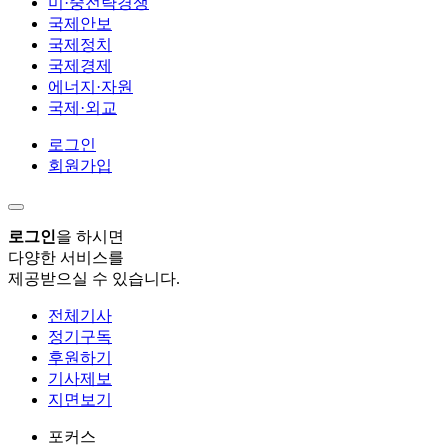
미·중전략경쟁
국제안보
국제정치
국제경제
에너지·자원
국제·외교
로그인
회원가입
로그인
을 하시면
다양한 서비스를
제공받으실 수 있습니다.
전체기사
정기구독
후원하기
기사제보
지면보기
포커스