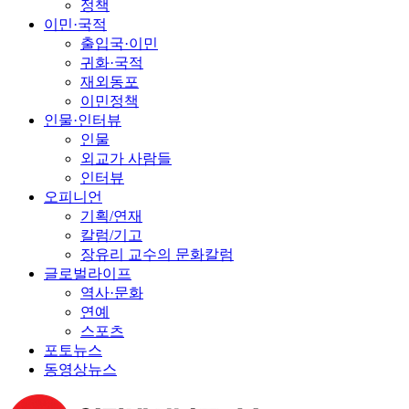
정책
이민·국적
출입국·이민
귀화·국적
재외동포
이민정책
인물·인터뷰
인물
외교가 사람들
인터뷰
오피니언
기획/연재
칼럼/기고
장유리 교수의 문화칼럼
글로벌라이프
역사·문화
연예
스포츠
포토뉴스
동영상뉴스