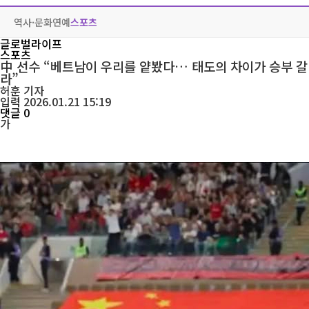
역사·문화
연예
스포츠
글로벌라이프
스포츠
中 선수 “베트남이 우리를 얕봤다… 태도의 차이가 승부 갈
라”
허훈
기자
입력 2026.01.21 15:19
댓글 0
가