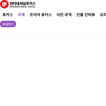
포커스
국제
코리아 포커스
이민·국적
인물·인터뷰
오
후원하기