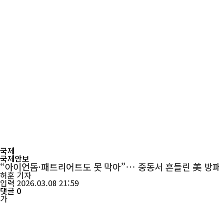
국제
국제안보
“아이언돔·패트리어트도 못 막아”… 중동서 흔들린 美 방
허훈
기자
입력 2026.03.08 21:59
댓글 0
가