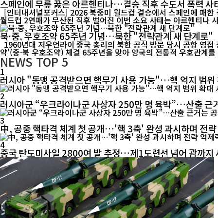
스페인에 무릎 꿇은 아르헨티나…결승 직후 수도서 폭력 사
[인터내셔널포커스] 2026 북중미 월드컵 결승에서 스페인에 패한
북·중, 우호조약 65주년 기념…북한 "전략관계 새 단계로"
1960년대 저우언라이 중국 총리의 북한 공식 방문 당시 공항 영접 장면. 중·북 전통 우호관계의 역사적 순간을 담은 기록 영상. [인터내셔널포커스] 북한이 중국과 체결한 '조중우호협조 및 상호원조조
약'(중·북 우호조약) 체결 65주년을 맞아 양국의 전통적 우호관계를 
NEWS
TOP 5
1
러시아 "동맹 공격받으면 핵무기 사용 가능"…핵 억지 범위
2
러시아군 “우크라이나군 사상자 250만 명 육박”…산출 근거
3
中, 공중 핵타격 체계 첫 공개…'핵 3축' 완성 과시하며 전략
4
중국 탄도미사일 2800여 발 추정…제1도련선 넘어 괌까지