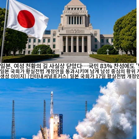
일본, 여성 천황의 길 사실상 닫았다…국민 83% 찬성에도 '
일본 국회가 황실전범 개정안을 통과시키며 남계 남성 중심의 황위 계
생성 이미지) [인터내셔널포커스] 일본 국회가 17일 황실전범 개