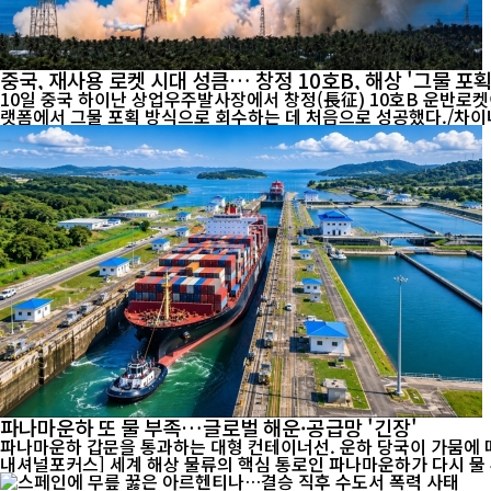
중국, 재사용 로켓 시대 성큼… 창정 10호B, 해상 '그물 포획
10일 중국 하이난 상업우주발사장에서 창정(長征) 10호B 운반로켓
파나마운하 또 물 부족…글로벌 해운·공급망 '긴장'
파나마운하 갑문을 통과하는 대형 컨테이너선. 운하 당국이 가뭄에 따른
내셔널포커스] 세계 해상 물류의 핵심 통로인 파나마운하가 다시 물 부