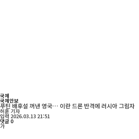
국제
국제안보
푸틴 배후설 꺼낸 영국… 이란 드론 반격에 러시아 그림자
허훈
기자
입력 2026.03.13 21:51
댓글 0
가