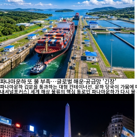
파나마운하 또 물 부족…글로벌 해운·공급망 '긴장'
파나마운하 갑문을 통과하는 대형 컨테이너선. 운하 당국이 가뭄에 따른
내셔널포커스] 세계 해상 물류의 핵심 통로인 파나마운하가 다시 물 부