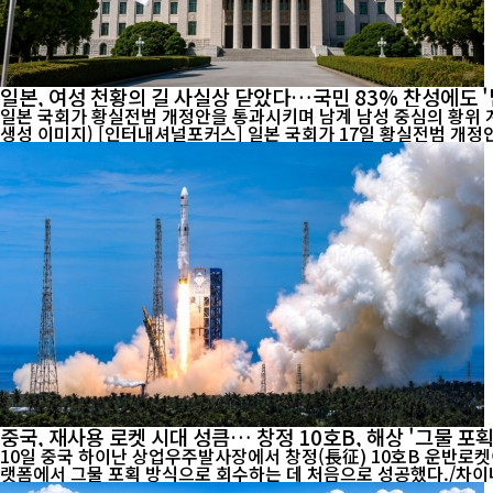
일본, 여성 천황의 길 사실상 닫았다…국민 83% 찬성에도 '
일본 국회가 황실전범 개정안을 통과시키며 남계 남성 중심의 황위 계
생성 이미지) [인터내셔널포커스] 일본 국회가 17일 황실전범 개
중국, 재사용 로켓 시대 성큼… 창정 10호B, 해상 '그물 포획
10일 중국 하이난 상업우주발사장에서 창정(長征) 10호B 운반로켓