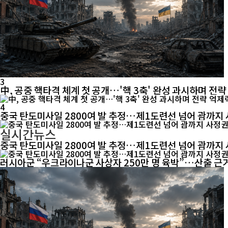
3
中, 공중 핵타격 체계 첫 공개…'핵 3축' 완성 과시하며 전략
4
중국 탄도미사일 2800여 발 추정…제1도련선 넘어 괌까지
실시간뉴스
중국 탄도미사일 2800여 발 추정…제1도련선 넘어 괌까지
러시아군 “우크라이나군 사상자 250만 명 육박”…산출 근거