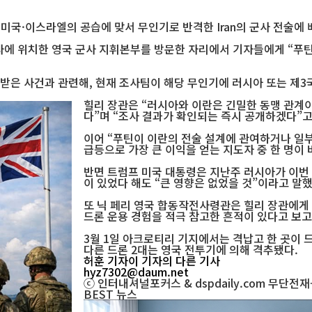
미국·이스라엘의 공습에 맞서 무인기로 반격한 Iran의 군사 전술에
본사에 위치한 영국 군사 지휘본부를 방문한 자리에서 기자들에게 “푸
 받은 사건과 관련해, 현재 조사팀이 해당 무인기에 러시아 또는 제
힐리 장관은 “러시아와 이란은 긴밀한 동맹 관계이
다”며 “조사 결과가 확인되는 즉시 공개하겠다”고
이어 “푸틴이 이란의 전술 설계에 관여하거나 일
급등으로 가장 큰 이익을 얻는 지도자 중 한 명이
반면 트럼프 미국 대통령은 지난주 러시아가 이번
이 있었다 해도 “큰 영향은 없었을 것”이라고 말했
또 닉 페리 영국 합동작전사령관은 힐리 장관에게 
드론 운용 경험을 적극 참고한 흔적이 있다고 보고
3월 1일 아크로티리 기지에서는 격납고 한 곳이 
다른 드론 2대는 영국 전투기에 의해 격추됐다.
허훈 기자
이 기자의 다른 기사
hyz7302@daum.net
ⓒ 인터내셔널포커스 & dspdaily.com 무단전
BEST
뉴스