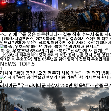
스페인에 무릎 꿇은 아르헨티나…결승 직후 수도서 폭력 사
[인터내셔널포커스] 2026 북중미 월드컵 결승에서 스페인에 패한
북·중, 우호조약 65주년 기념…북한 "전략관계 새 단계로"
1960년대 저우언라이 중국 총리의 북한 공식 방문 당시 공항 영접 장면. 중·북 전통 우호관계의 역사적 순간을 담은 기록 영상. [인터내셔널포커스] 북한이 중국과 체결한 '조중우호협조 및 상호원조조
약'(중·북 우호조약) 체결 65주년을 맞아 양국의 전통적 우호관계를 
NEWS
TOP 5
1
러시아 "동맹 공격받으면 핵무기 사용 가능"…핵 억지 범위
2
러시아군 “우크라이나군 사상자 250만 명 육박”…산출 근거