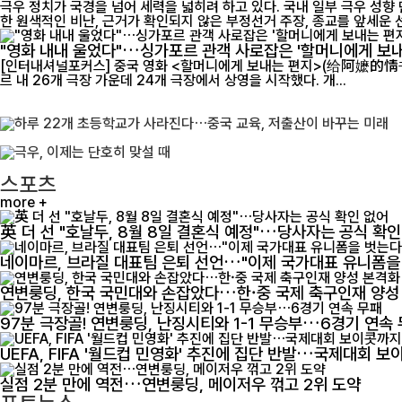
극우 정치가 국경을 넘어 세력을 넓히려 하고 있다. 국내 일부 극우 성향
한 원색적인 비난, 근거가 확인되지 않은 부정선거 주장, 종교를 앞세운 선
"영화 내내 울었다"…싱가포르 관객 사로잡은 '할머니에게 보내
[인터내셔널포커스] 중국 영화 <할머니에게 보내는 편지>(给阿嬷的情书)가 싱가포르에서 개
르 내 26개 극장 가운데 24개 극장에서 상영을 시작했다. 개...
스포츠
more +
英 더 선 "호날두, 8월 8일 결혼식 예정"…당사자는 공식 확인
네이마르, 브라질 대표팀 은퇴 선언…"이제 국가대표 유니폼을
연변룽딩, 한국 국민대와 손잡았다…한·중 국제 축구인재 양
97분 극장골! 연변룽딩, 난징시티와 1-1 무승부…6경기 연속
UEFA, FIFA '월드컵 민영화' 추진에 집단 반발…국제대회 
실점 2분 만에 역전…연변룽딩, 메이저우 꺾고 2위 도약