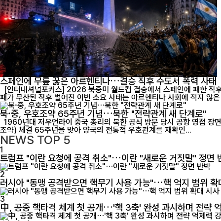
스페인에 무릎 꿇은 아르헨티나…결승 직후 수도서 폭력 사태
[인터내셔널포커스] 2026 북중미 월드컵 결승에서 스페인에 패한 직후
북·중, 우호조약 65주년 기념…북한 "전략관계 새 단계로"
1960년대 저우언라이 중국 총리의 북한 공식 방문 당시 공항 영접 장면. 중·북 전통 우호관계의 역사적 순간을 담은 기록 영상. [인터내셔널포커스] 북한이 중국과 체결한 '조중우호협조 및 상호원조조약'(중·북 우호
조약) 체결 65주년을 맞아 양국의 전통적 우호관계를 재확인...
NEWS
TOP 5
1
트럼프 "이란 요청에 공격 취소"…이란 "새로운 거짓말" 정면 
2
러시아 "동맹 공격받으면 핵무기 사용 가능"…핵 억지 범위 확
3
中, 공중 핵타격 체계 첫 공개…'핵 3축' 완성 과시하며 전략 