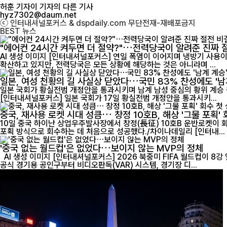
허훈 기자
이 기자의 다른 기사
hyz7302@daum.net
ⓒ 인터내셔널포커스 & dspdaily.com 무단전재-재배포금지
BEST
뉴스
"에어컨 24시간 켜두면 더 절약?"…전력당국이 알려준 진짜 
AI 생성 이미지 [인터내셔널포커스] 연일 폭염이 이어지며 냉방기 사용이 급증하고 전기요금 부담에 대한 우려도 커지고 있다. 최근 온라인에서는 "에어컨은 24시간 계속 켜두는 것이 오히려 전기료를 아낀다"는 주장이
확산하고 있지만, 전력당국은 모든 상황에 해당하는 것은 아니라며 ...
일본, 여성 천황의 길 사실상 닫았다…국민 83% 찬성에도 '남
일본 국회가 황실전범 개정안을 통과시키며 남계 남성 중심의 황위 계승 원
[인터내셔널포커스] 일본 국회가 17일 황실전범 개정안을 통과시키...
중국, 재사용 로켓 시대 성큼… 창정 10호B, 해상 '그물 포획' 
10일 중국 하이난 상업우주발사장에서 창정(長征) 10호B 운반로켓이 
포획 방식으로 회수하는 데 처음으로 성공했다./차이나데일리 [인터내...
'중국 없는 월드컵'은 없었다…보이지 않는 MVP의 정체
AI 생성 이미지 [인터내셔널포커스] 2026 북중미 FIFA 월드컵이 8강 열기로 달아오르는 가운데 경기장에는 중국 축구대표팀이 없지만, 대회를 움직이는 곳곳에서는 '중국 제조'의 존재감이 뚜렷하게 드러나고 있다.
공식 경기용 공인구부터 비디오판독(VAR) 시스템, 경기장 디...