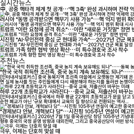
실시간뉴스
中, 공중 핵타격 체계 첫 공개…'핵 3축' 완성 과시하며 전략 
러시아 "동맹 공격받으면 핵무기 사용 가능"…핵 억지 범위 확
트럼프 "이란 요청에 공격 취소"…이란 "새로운 거짓말" 정면 
시진핑 "AI·무인전력 중심 군 현대화 가속"…2027년 건군 목
트럼프 가족 향한 협박 영상 확산…미 특수경호국 조사 착수
추천뉴스
"한국 국적 취득한 조선족, 중국 농지 계속 보유해도 되나"…
[인터내셔널포커스] 중국 동북지역 조선족 마을에서 오랫동안 제기돼 온 
면 실제 농사를 짓는 주민들에게 다시 배분해야 하는지를 둘러싼 논쟁이다.
하루 22개 초등학교가 사라진다…중국 교육, 저출산이 바꾸는
[인터내셔널포커스] 중국에서 하루 평균 22개의 초등학교가 문을 닫고 
순한 폐교가 아닌 '규모 확대에서 교육의 질 향상으로 전환되는 역사...
"경제보다 안보, 개혁보다 당"…시진핑 105주년 연설이 예고한
[인터내셔널포커스] 2026년 7월 1일 중국공산당 창당 105주년 기념
향후 중국의 국정 운영 방향과 대외전략, 그리고 중국공산당이 어떤 방식으
극우, 이제는 단호히 맞설 때