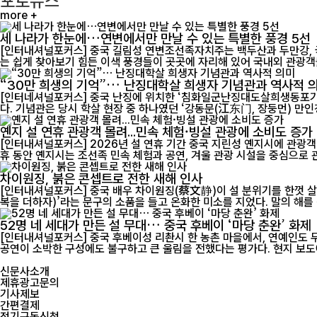
포토뉴스
more +
세 나라가 한눈에…연변에서만 만날 수 있는 특별한 풍경 5선
[인터내셔널포커스] 중국 길림성 연변조선족자치주는 백두산과 두만강,
“30만 희생의 기억”… 난징대학살 희생자 기념관과 역사적 
[인터네셔널포커스] 중국 난징에 위치한 ‘침화일군난징대도살희생동포
다. 기념관은 당시 학살 현장 중 하나였던 ‘강동문(江东门, 장둥먼) 만인갱’
옌지 설 연휴 관광객 몰려...민속 체험·빙설 관광에 소비도 증가
[인터내셔널포커스] 2026년 설 연휴 기간 중국 지린성 옌지시에 관광객
휴 동안 옌지시는 조선족 민속 체험과 공연, 겨울 관광 시설을 중심으로 관
차이원징, 붉은 콘셉트로 전한 새해 인사
[인터내셔널포커스] 중국 배우 차이원징(蔡文静)이 설 분위기를 한껏 살
복을 더하자)’라는 문구의 소품을 들고 온화한 미소를 지었다. 말의 해를 
52명 네 세대가 만든 설 무대… 중국 후베이 ‘마당 춘완’ 화제
[인터내셔널포커스] 중국 후베이성 리촨시 한 농촌 마을에서, 연예인도 무
공연이 소박한 구성에도 불구하
신문사소개
제휴광고문의
기사제보
간편결제
정기구독신청